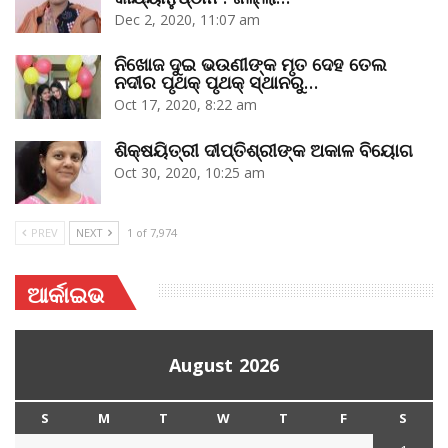
Dec 2, 2020, 11:07 am
ନିଖୋଜ ଦୁଇ ଭଉଣୀଙ୍କ ମୃତ ଦେହ ତେଲ
ନଦୀର ପୃଥକ୍‌ ପୃଥକ୍‌ ସ୍ଥାନରୁ…
Oct 17, 2020, 8:22 am
ଶିକ୍ଷୟିତ୍ରୀ ଦୀପ୍ତିଶ୍ରୀଙ୍କ ଅକାଳ ବିୟୋଗ
Oct 30, 2020, 10:25 am
PREV
NEXT
1 of 7,974
ଆର୍କାଇଭ
August 2026
S
M
T
W
T
F
S