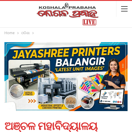
Home
ଓଡିଶା
ଅଞ୍ଚଳ ମହାବିଦ୍ୟାଳୟ