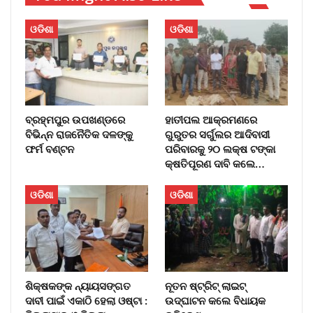
ଓଡିଶା
ଓଡିଶା
ବ୍ରହ୍ମପୁର ଉପଖଣ୍ଡରେ
ହାତୀପଲ ଆକ୍ରମଣରେ
ବିଭିନ୍ନ ରାଜନୈତିକ ଦଳଙ୍କୁ
ଗୁରୁତର ସର୍ଗୁଲର ଆଦିବାସୀ
ଫର୍ମ ବଣ୍ଟନ
ପରିବାରକୁ ୨୦ ଲକ୍ଷ ଟଙ୍କା
କ୍ଷତିପୂରଣ ଦାବି କଲେ…
ଓଡିଶା
ଓଡିଶା
ଶିକ୍ଷକଙ୍କ ନ୍ୟାୟସଙ୍ଗତ
ନୂତନ ଷ୍ଟ୍ରିଟ୍ ଲାଇଟ୍‌
ଦାବୀ ପାଇଁ ଏକାଠି ହେଲା ଓଷ୍ଟା :
ଉଦ୍‌ଘାଟନ କଲେ ବିଧାୟକ