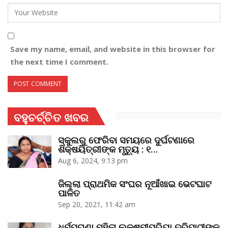
Save my name, email, and website in this browser for
the next time I comment.
ବହୁଚର୍ଚ୍ଚିତ ଖବର
ସ୍କୁଲରୁ ଫେରିବା ସମୟରେ ଦୁର୍ଘଟଣାରେ
ଶିକ୍ଷୟିତ୍ରୀଙ୍କ ମୃତ୍ୟୁ : ୧…
Aug 6, 2024, 9:13 pm
ଜିଲ୍ଲା ପ୍ରାଥମିକ ସଂଘର ନୂଆଁଖାଇ ଭେଟଘାଟ
ପାଳିତ
Sep 20, 2021, 11:42 am
ଧର୍ମପ୍ରାଣା ମହିଳା ଲକ୍ଷ୍ମୀପ୍ରିୟା ତ୍ରିପାଠୀଙ୍କ