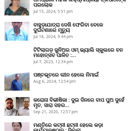
ପରଲୋକ
Jul 15, 2024, 5:51 pm
ବାହୁଡ଼ାଯାତ୍ରା ଦେଖି ଫେରିବା ବେଳେ
ଦୁର୍ଘଟଣାରେ ମୃତ୍ୟୁ
Jul 18, 2024, 9:44 pm
ଟିଟିଲାଗଡ଼ ଜୁନିଅର ଓମ୍‌ ଭ୍ୟାଲି ସ୍କୁଲରେ ବନ
ମହୋତ୍ସବ ପାଳିତ :…
Jul 7, 2023, 12:34 pm
ପଞ୍ଚଭୂତରେ ଲୀନ ହେଲେ ନିମାଇଁ
Aug 6, 2024, 12:54 pm
କରୋନା ବିଭୀଷିକା : ଦୁଇ ଦିନରେ ବାପ ପୁଅ ଦୁହେଁ
ମୃତ, ସାରା ସହର…
Sep 21, 2020, 12:57 pm
ମଣ୍ତିରେ କଟ୍‌ନୀ ଛଟ୍‌ନୀ ହେଲେ କଡ଼ା
କାର୍ଯ୍ୟାନୁଷ୍ଠାନ : ଜିଲ୍ଲା…