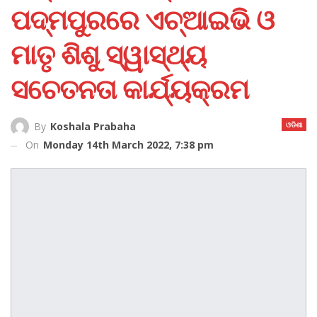
ପଦ୍ମପୁରରେ ଏଚ୍‌ଆଇଭି ଓ
ମାତୃ ଶିଶୁ ସ୍ୱାସ୍ଥ୍ୟ
ସଚେତନତା କାର୍ଯ୍ୟକ୍ରମ
ଓଡିଶା
By
Koshala Prabaha
On
Monday 14th March 2022, 7:38 pm