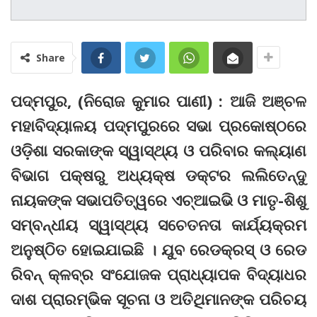
Share
ପଦ୍ମପୁର, (ନିରୋଜ କୁମାର ପାଣୀ) : ଆଜି ଅଞ୍ଚଳ
ମହାବିଦ୍ୟାଳୟ ପଦ୍ମପୁରରେ ସଭା ପ୍ରକୋଷ୍ଠରେ
ଓଡ଼ିଶା ସରକାଙ୍କ ସ୍ୱାସ୍ଥ୍ୟ ଓ ପରିବାର କଲ୍ୟାଣ
ବିଭାଗ ପକ୍ଷରୁ ଅଧ୍ୟକ୍ଷ ଡକ୍ଟର ଲଲିତେନ୍ଦୁ
ନାୟକଙ୍କ ସଭାପତିତ୍ୱରେ ଏଚ୍ଆଇଭି ଓ ମାତୃ-ଶିଶୁ
ସମ୍ବନ୍ଧୀୟ ସ୍ୱାସ୍ଥ୍ୟ ସଚେତନତା କାର୍ଯ୍ୟକ୍ରମ
ଅନୁଷ୍ଠିତ ହୋଇଯାଇଛି । ଯୁବ ରେଡକ୍ରସ୍ ଓ ରେଡ
ରିବନ୍ କ୍ଳବ୍‌ର ସଂଯୋଜକ ପ୍ରାଧ୍ୟାପକ ବିଦ୍ୟାଧର
ଦାଶ ପ୍ରାରମ୍ଭିକ ସୂଚନା ଓ ଅତିଥିମାନଙ୍କ ପରିଚୟ