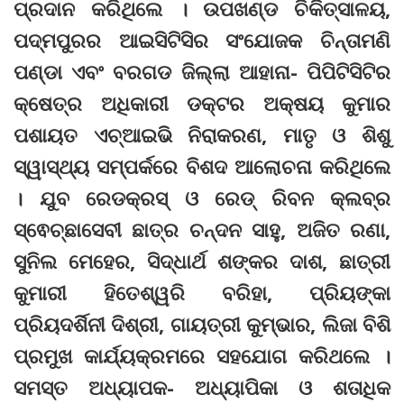
ପ୍ରଦାନ କରିଥିଲେ । ଉପଖଣ୍ଡ ଚିକିତ୍ସାଳୟ,
ପଦ୍ମପୁରର ଆଇସିଟିସିର ସଂଯୋଜକ ଚିନ୍ତାମଣି
ପଣ୍ଡା ଏବଂ ବରଗଡ ଜିଲ୍ଲା ଆହାନା- ପିପିଟିସିଟିର
କ୍ଷେତ୍ର ଅଧିକାରୀ ଡକ୍ଟର ଅକ୍ଷୟ କୁମାର
ପଶାୟତ ଏଚ୍‌ଆଇଭି ନିରାକରଣ, ମାତୃ ଓ ଶିଶୁ
ସ୍ୱାସ୍ଥ୍ୟ ସମ୍ପର୍କରେ ବିଶଦ ଆଲୋଚନା କରିଥିଲେ
। ଯୁବ ରେଡକ୍ରସ୍ ଓ ରେଡ୍‌ ରିବନ କ୍ଲବ୍‌ର
ସ୍ଵେଚ୍ଛାସେବୀ ଛାତ୍ର ଚନ୍ଦନ ସାହୁ, ଅଜିତ ରଣା,
ସୁନିଲ ମେହେର, ସିଦ୍ଧାର୍ଥ ଶଙ୍କର ଦାଶ, ଛାତ୍ରୀ
କୁମାରୀ ହିତେଶ୍ୱରି ବରିହା, ପ୍ରିୟଙ୍କା
ପ୍ରିୟଦର୍ଶିନୀ ଦିଶ୍ରୀ, ଗାୟତ୍ରୀ କୁମ୍ଭାର, ଲିଜା ବିଶି
ପ୍ରମୁଖ କାର୍ଯ୍ୟକ୍ରମରେ ସହଯୋଗ କରିଥଲେ ।
ସମସ୍ତ ଅଧ୍ୟାପକ- ଅଧ୍ୟାପିକା ଓ ଶତାଧିକ