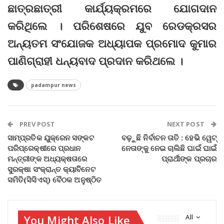
ଛାତ୍ରଛାତ୍ରୀ କାର୍ଯ୍ୟକ୍ରମରେ ଯୋଗଦାନ
କରିଥିଲେ । ପରିଶେଷରେ ଯୁବ ରେଡକ୍ରସର
ଅନ୍ୟତମ ସଂଯୋଜକ ଅଧ୍ୟାପକ ପ୍ରମୋଦ କୁମାର
ପାଣିଗ୍ରାହୀ ଧନ୍ୟବାଦ ପ୍ରଦାନ କରିଥଲେ ।
padampur news
PREV POST
NEXT POST
ସାମ୍ପ୍ରତିକ ୟୁକ୍ରେନ ସଙ୍କଟ
ବଢ଼ୁଛି ନିର୍ବାଚନ ତାତି : ହେଭି ୱେଟ୍‌
ପରିପ୍ରେକ୍ଷୀରେ ପ୍ରଧାନ
ନେତାଙ୍କୁ ନେଇ ଚାଲିଛି ଘାଇଁ ଘାଇଁ
ମନ୍ତ୍ରୀଙ୍କ ଅଧ୍ୟକ୍ଷତାରେ
ପ୍ରାର୍ଥୀଙ୍କ ପ୍ରଚାର
ସୁରକ୍ଷା ସଂକ୍ରାନ୍ତ କ୍ୟାବିିନେଟ
ସମିତି(ସିସିଏସ୍‌) ବୈଠକ ଅନୁଷ୍ଠିତ
You Might Also Like
All