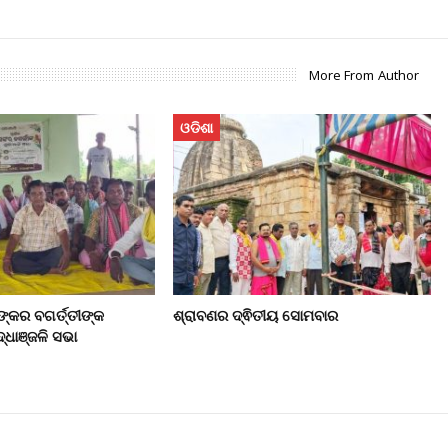
More From Author
ଓଡିଶା
୍କର ବଗର୍ତ୍ତୀଙ୍କ
ଶ୍ରାବଣର ଦ୍ଵିତୀୟ ସୋମବାର
ଧାଞ୍ଜଳି ସଭା