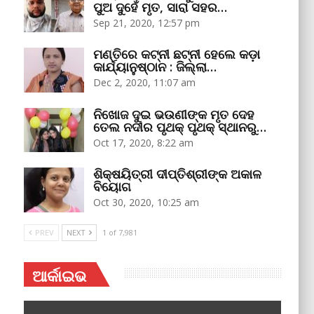
ପୁଅ ଦୁହେଁ ମୃତ, ସାରା ସହର…
Sep 21, 2020, 12:57 pm
ମଣ୍ତିରେ କଟ୍‌ନୀ ଛଟ୍‌ନୀ ହେଲେ କଡ଼ା
କାର୍ଯ୍ୟାନୁଷ୍ଠାନ : ଜିଲ୍ଲା…
Dec 2, 2020, 11:07 am
ନିଖୋଜ ଦୁଇ ଭଉଣୀଙ୍କ ମୃତ ଦେହ
ତେଲ ନଦୀର ପୃଥକ୍‌ ପୃଥକ୍‌ ସ୍ଥାନରୁ…
Oct 17, 2020, 8:22 am
ଶିକ୍ଷୟିତ୍ରୀ ଦୀପ୍ତିଶ୍ରୀଙ୍କ ଅକାଳ
ବିୟୋଗ
Oct 30, 2020, 10:25 am
PREV
NEXT
1 of 7,981
ଆର୍କାଇଭ