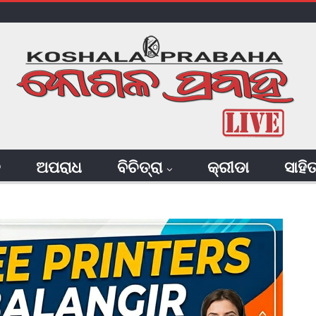
ି
ଅପରାଧ
ବିଚିତ୍ରା
କ୍ରୀଡା
ସାହି