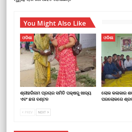
You Might Also Like
ଓଡିଶା
ଓଡିଶା
ଶ୍ରୀହରିନାମ ପ୍ରଚାର ସମିତି ପକ୍ଷରୁ ଖାଦ୍ୟ
ଲୋକ କଳାକାର ଶଙ
ଏବଂ ଛତା ବଣ୍ଟନ
ପରଲୋକରେ ଶ୍ରଦ୍
PREV
NEXT