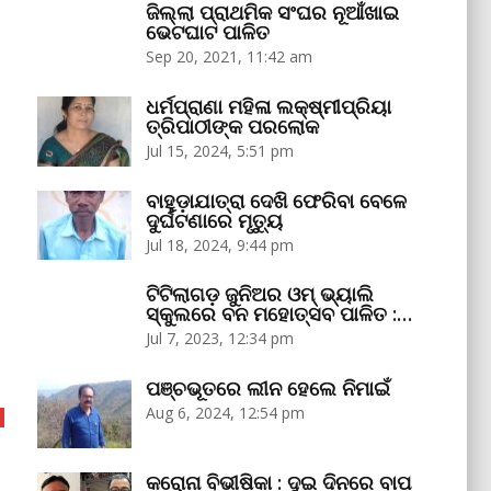
ଜିଲ୍ଲା ପ୍ରାଥମିକ ସଂଘର ନୂଆଁଖାଇ
ଭେଟଘାଟ ପାଳିତ
Sep 20, 2021, 11:42 am
ଧର୍ମପ୍ରାଣା ମହିଳା ଲକ୍ଷ୍ମୀପ୍ରିୟା
ତ୍ରିପାଠୀଙ୍କ ପରଲୋକ
Jul 15, 2024, 5:51 pm
ବାହୁଡ଼ାଯାତ୍ରା ଦେଖି ଫେରିବା ବେଳେ
ଦୁର୍ଘଟଣାରେ ମୃତ୍ୟୁ
Jul 18, 2024, 9:44 pm
ଟିଟିଲାଗଡ଼ ଜୁନିଅର ଓମ୍‌ ଭ୍ୟାଲି
ସ୍କୁଲରେ ବନ ମହୋତ୍ସବ ପାଳିତ :…
Jul 7, 2023, 12:34 pm
ପଞ୍ଚଭୂତରେ ଲୀନ ହେଲେ ନିମାଇଁ
Aug 6, 2024, 12:54 pm
କରୋନା ବିଭୀଷିକା : ଦୁଇ ଦିନରେ ବାପ