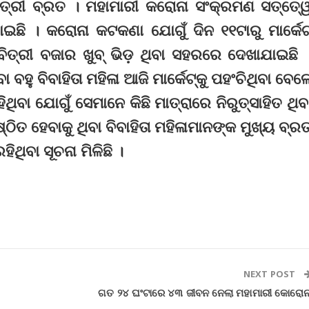
ସାବିତ୍ରୀ ବ୍ରତ । ମହାମାରୀ କରୋନା ସଂକ୍ରମଣ ସତ୍ତେ୍
ଇଛି । କରୋନା କଟକଣା ଯୋଗୁଁ ଦିନ ୧୧ଟାରୁ ମାର୍କେ
ାବିତ୍ରୀ ବଜାର ଖୁବ୍‌ ଭିଡ଼ ଥିବା ସହରରେ ଦେଖାଯାଇଛି 
ବହୁ ବିବାହିତା ମହିଳା ଆଜି ମାର୍କେଟ୍‌କୁ ପହଂଚିଥିବା ବେଳ
ିଥିବା ଯୋଗୁଁ ସେମାନେ କିଛି ମାତ୍ରାରେ ନିରୁତ୍ସାହିତ ଥିବ
ଠିତ ହେବାକୁ ଥିବା ବିବାହିତା ମହିଳାମାନଙ୍କ ମୁଖ୍ୟ ବ୍ର
ଥିବା ସୂଚନା ମିଳିଛି ।
NEXT POST
ଗତ ୨୪ ଘଂଟାରେ ୪୩ ଜୀବନ ନେଲା ମହାମାରୀ କୋରୋନ