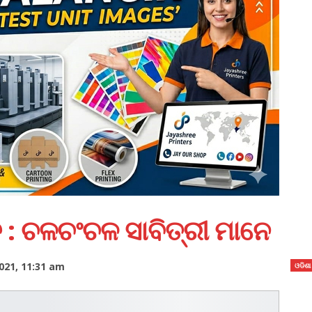
ତ : ଚଳଚଂଚଳ ସାବିତ୍ରୀ ମାନେ
021, 11:31 am
ଓଡିଶା