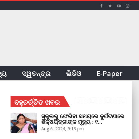
ତ୍ୟ
ସ୍ୱତନ୍ତ୍ର
ଭିଡିଓ
E-Paper
ବହୁଚର୍ଚ୍ଚିତ ଖବର
ସ୍କୁଲରୁ ଫେରିବା ସମୟରେ ଦୁର୍ଘଟଣାରେ
ଶିକ୍ଷୟିତ୍ରୀଙ୍କ ମୃତ୍ୟୁ : ୧…
Aug 6, 2024, 9:13 pm