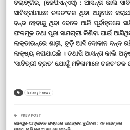
ବଲାଙ୍ଗିର, (କେପିଏନ୍‌ଏସ୍‌) : ଆସନ୍ତା କାଲି 
ସାବିତ୍ରୀମାନେ ଚଳଚଂଚଳ ଥିବା ଅନୁମାନ କରାଯା
ବନ୍ଦ ହେବାକୁ ଥିବା ବେଳେ ଆଜି ପୂର୍ବାହ୍ନରେ ସ
ଫଳମୂଳ ତଥା ପୂଜା ସାମଗ୍ରୀ କିଣିବା ପାଇଁ ଆସିଥିବା 
ଲକ୍‌ଡାଉନ୍‌ରେ ଶାଢ଼ୀ, ଚୂଡ଼ି ଆଦି ଦୋକାନ ବନ୍ଦ ରହ
ଲକ୍ଷ୍ୟ କରାଯାଇଛି । ତଥାପି ଆସନ୍ତା କାଲି ଅନୁଷ୍
‘ସାବିତ୍ରୀ ବ୍ରତ’ ଯୋଗୁଁ ମହିଳାମାନେ ଚଳଚଂଚଳ ରହି
balangir news
PREV POST
କାନପୁର-ଆହ୍ଲାବାଦ ରାସ୍ତାରେ ଭୟଙ୍କର ଦୁର୍ଘଟଣା : ୧୭ ଜଣଙ୍କର
ମୃତ୍ୟୁ, ଚାରି ଜଣ ଆହତ ହୋଇଛନ୍ତି