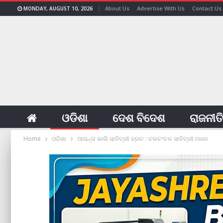
About Us
Advertise With Us
Contact Us
MONDAY, AUGUST 10, 2026
ଓଡିଶା
ଦେଶ ବିଦେଶ
ରାଜନୀତ
Home
ଓଡିଶା
ଆସନ୍ତା କାଲି ସାବିତ୍ରୀ ବ୍ରତ : ଚଳଚଂଚଳ ସାବିତ୍ରୀ ମାନେ