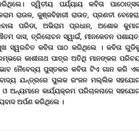
ିଥିଲେ। ଦ୍ୱିତୀୟ ପର୍ଯ୍ୟାୟ କବିତା ପାଠୋତ୍ସ
ବଳରାମ ରାଉଳ, କୁଞ୍ଜବିହାରୀ ରାଉତ, ପ୍ରଣତୀ ବେହେରା
ଗୁରବାଳା ପରିଡା, ଅଭିରାମ ପ୍ରଧାନ, ଅଶୋକ କୁମା
 ଗୌତମ ଦାସ, ତ୍ରିଲୋଚନ ସ୍ୱାଇଁ, ମୀନକେତନ ପଶାୟତ
ମୁଖ ସ୍ୱରଚିତ କବିତା ପାଠ କରିଥିଲେ । କବିତା ଗୁଡିକ
ରାରମ୍ଭରେ କାଶୀନାଥ ପାତ୍ର ଅତିଥି ମାନଙ୍କର ପରିଚ
 ଭାବ ନୈବେଦ୍ୟ ପୁସ୍ତକର କବିତା ଟିଏ ଗାନ କରି ଏ
୍କୁ ବାଦ୍ୟ ଯନ୍ତ୍ରରେ ପୁଲକ ରଂଜନ ମଲ୍ଲିକ ସହଯୋ
ାସ ଓ ଅନ୍ୟମାନେ କାର୍ଯ୍ୟକ୍ରମ ପରିଚାଳନାରେ ସହଯୋ
ୟବାଦ ଅର୍ପଣ କରିଥିଲେ ।