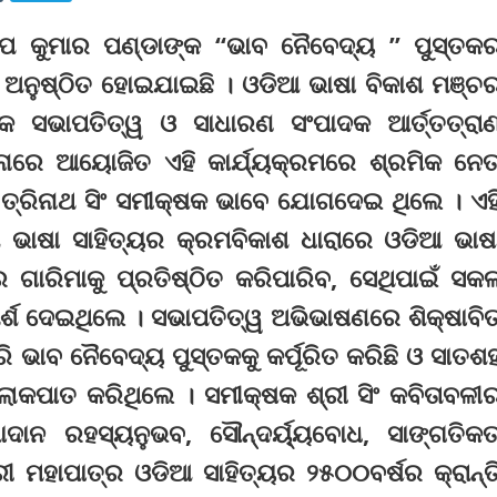
ତାପ କୁମାର ପଣ୍ଡାଙ୍କ “ଭାବ ନୈବେଦ୍ୟ ” ପୁସ୍ତକ
ଅନୁଷ୍ଠିତ ହୋଇଯାଇଛି । ଓଡିଆ ଭାଷା ବିକାଶ ମଞ୍ଚ
ଙ୍କ ସଭାପତିତ୍ୱ ଓ ସାଧାରଣ ସଂପାଦକ ଆର୍ତ୍ତତ୍ରା
ରେ ଆୟୋଜିତ ଏହି କାର୍ଯ୍ୟକ୍ରମରେ ଶ୍ରମିକ ନେତ
ି ତ୍ରିନାଥ ସିଂ ସମୀକ୍ଷକ ଭାବେ ଯୋଗଦେଇ ଥିଲେ । ଏହ
 ଭାଷା ସାହିତ୍ୟର କ୍ରମବିକାଶ ଧାରାରେ ଓଡିଆ ଭାଷ
ର ଗାରିମାକୁ ପ୍ରତିଷ୍ଠିତ କରିପାରିବ, ସେଥିପାଇଁ ସକ
୍ଶ ଦେଇଥିଲେ । ସଭାପତିତ୍ୱ ଅଭିଭାଷଣରେ ଶିକ୍ଷାବିତ
ପରି ଭାବ ନୈବେଦ୍ୟ ପୁସ୍ତକକୁ କର୍ପୂରିତ କରିଛି ଓ ସାତଶ
ୋକପାତ କରିଥିଲେ । ସମୀକ୍ଷକ ଶ୍ରୀ ସିଂ କବିତାବଳୀ
ାନ ରହସ୍ୟନୁଭବ, ସୌନ୍ଦର୍ୟ୍ୟବୋଧ, ସାଙ୍ଗତିକତ
 ମହାପାତ୍ର ଓଡିଆ ସାହିତ୍ୟର ୨୫୦୦ବର୍ଷର କ୍ରାନ୍ତ