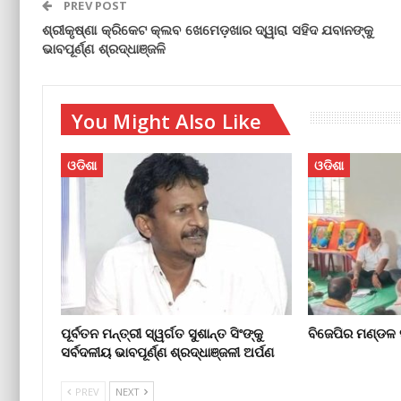
PREV POST
ଶ୍ରୀକୃଷ୍ଣା କ୍ରିକେଟ କ୍ଲବ ଖେମେଡ଼ଖାର ଦ୍ୱାରା ସହିଦ ଯବାନଙ୍କୁ
ଭାବପୂର୍ଣ୍ଣ ଶ୍ରଦ୍ଧାଞ୍ଜଳି
You Might Also Like
ଓଡିଶା
ଓଡିଶା
ପୂର୍ବତନ ମନ୍ତ୍ରୀ ସ୍ୱର୍ଗତ ସୁଶାନ୍ତ ସିଂଙ୍କୁ
ବିଜେପିର ମଣ୍ଡଳ
ସର୍ବଦଳୀୟ ଭାବପୂର୍ଣ୍ଣ ଶ୍ରଦ୍ଧାଞ୍ଜଳୀ ଅର୍ପଣ
PREV
NEXT