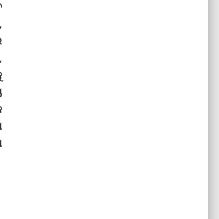
ବ
,
ର
,
ୁ
ୟ
କ
ଗ
ଗ