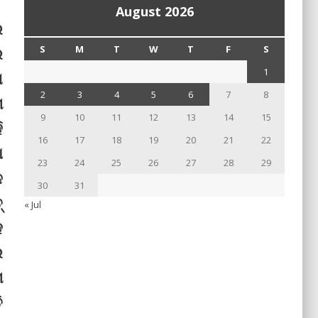
August 2026
ର
S
M
T
W
T
F
S
ର
1
ଣ
2
3
4
5
6
7
8
ା
9
10
11
12
13
14
15
ି
16
17
18
19
20
21
22
ା
23
24
25
26
27
28
29
ଳ
30
31
୍
« Jul
ହ
ର
ା
ି