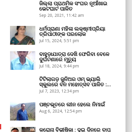
ଜିଲ୍ଲା ପ୍ରାଥମିକ ସଂଘର ନୂଆଁଖାଇ
ଭେଟଘାଟ ପାଳିତ
Sep 20, 2021, 11:42 am
ଧର୍ମପ୍ରାଣା ମହିଳା ଲକ୍ଷ୍ମୀପ୍ରିୟା
ତ୍ରିପାଠୀଙ୍କ ପରଲୋକ
Jul 15, 2024, 5:51 pm
ବାହୁଡ଼ାଯାତ୍ରା ଦେଖି ଫେରିବା ବେଳେ
ଦୁର୍ଘଟଣାରେ ମୃତ୍ୟୁ
Jul 18, 2024, 9:44 pm
ଟିଟିଲାଗଡ଼ ଜୁନିଅର ଓମ୍‌ ଭ୍ୟାଲି
ସ୍କୁଲରେ ବନ ମହୋତ୍ସବ ପାଳିତ :…
Jul 7, 2023, 12:34 pm
ପଞ୍ଚଭୂତରେ ଲୀନ ହେଲେ ନିମାଇଁ
Aug 6, 2024, 12:54 pm
କରୋନା ବିଭୀଷିକା : ଦୁଇ ଦିନରେ ବାପ