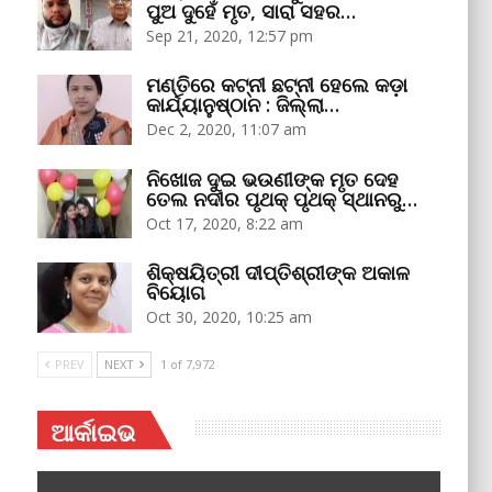
ପୁଅ ଦୁହେଁ ମୃତ, ସାରା ସହର…
Sep 21, 2020, 12:57 pm
ମଣ୍ତିରେ କଟ୍‌ନୀ ଛଟ୍‌ନୀ ହେଲେ କଡ଼ା
କାର୍ଯ୍ୟାନୁଷ୍ଠାନ : ଜିଲ୍ଲା…
Dec 2, 2020, 11:07 am
ନିଖୋଜ ଦୁଇ ଭଉଣୀଙ୍କ ମୃତ ଦେହ
ତେଲ ନଦୀର ପୃଥକ୍‌ ପୃଥକ୍‌ ସ୍ଥାନରୁ…
Oct 17, 2020, 8:22 am
ଶିକ୍ଷୟିତ୍ରୀ ଦୀପ୍ତିଶ୍ରୀଙ୍କ ଅକାଳ
ବିୟୋଗ
Oct 30, 2020, 10:25 am
PREV
NEXT
1 of 7,972
ଆର୍କାଇଭ