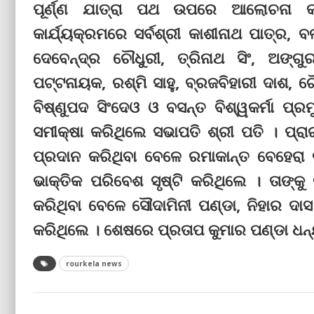
ପୂର୍ଣ୍ଣ ଯାତ୍ରା ପଥ ଉପରେ ଆଲୋଚନା କର
କାର୍ଯ୍ୟକ୍ରମରେ ସର୍ବଶ୍ରୀ କାଶୀନାଥ ପାତ୍ର, 
ଦେବେନ୍ଦ୍ର ଚୌଧୁରୀ, ତ୍ରିନାଥ ସିଂ, ଅଙ୍
ପଟ୍ଟନାୟକ, ରଶ୍ମି ସାହୁ, ବ୍ରଜବିହାରୀ ଦାଶ,
ବିଷ୍ଣୁପଦ ସିଂଦେଓ ଓ ବସନ୍ତ ବିଶ୍ୱକର୍ମା ପ୍ର
ସମୀକ୍ଷା କରିଥିଲେ ସଭାପତି ଶ୍ରୀ ପତି । ପ୍
ପ୍ରଦାନ କରିଥିବା ବେଳେ ରମାକାନ୍ତ ବେହେରା
ଭାକ୍ତିକ ପରିବେଶ ସୃଷ୍ଟି କରିଥିଲେ । ତାଙ
କରିଥିବା ବେଳେ ସୌଦାମିନୀ ପଣ୍ଡା, ନିହାର ଦ
କରିଥିଲେ । ଶେଷରେ ପ୍ରତାପ କୁମାର ପଣ୍ଡା ଧନ୍
rourkela news