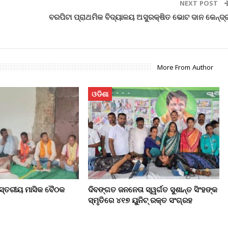
NEXT POST
ବରପିଟା ପ୍ରାଥମିକ ବିଦ୍ୟାଳୟ ଅସୁରକ୍ଷିତ ଭୋଟ ଦାନ କେନ୍ଦ୍
More From Author
ଓଡିଶା
 ସ୍ତରୀୟ ମାସିକ ବୈଠକ
ଦିବଙ୍ଗତ ଜନନେତା ସ୍ୱର୍ଗତ ସୁଶାନ୍ତ ସିଂହଙ୍କ
ସ୍ମୃତିରେ ୪୧୭ ୟୁନିଟ୍ ରକ୍ତ ସଂଗ୍ରହ