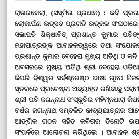
ରାଉରକେଲା, (ସସ୍ମିତା ପ୍ରଧାନ) : କବି ପ୍ର
ଲୋକାର୍ପଣ ଉତ୍ସବ ପ୍ରଗତି ଉତ୍କଳ ସଂଘଠାରେ 
ସଭାପତି ଶିକ୍ଷାବିତ୍ ପ୍ରଶାନ୍ତ କୁମାର ପତି
ମହାପାତ୍ରଙ୍କ ଆବାହକତ୍ୱରେ ତଥା ସଂଯୋଜନା
ପ୍ରଶାନ୍ତ କୁମାର ବେହେରା ମୁଖ୍ୟ ଅତିଥି ଓ କବ
ଅବସରରେ ମୁଖ୍ୟ ଅତିଥି ଶ୍ରୀ ବେହେରା ଓଡିଆ
କିପରି ବିଶ୍ୱର ସର୍ବଶ୍ରେଷ୍ଠ ଭାଷା ରୂପେ ନିଜ
ସ୍ତରରେ ପ୍ରଚେଷ୍ଟା ଅବ୍ୟାହତ ରଖିବାକୁ ପରାମର
ଶ୍ରୀ ପତି ଜଗନ୍ନାଥ ସଂସ୍କୃତିର ମହିମ୍ନଧାରା କି
ବର୍ଷର ଜଗନ୍ନାଥ ସମ୍ବଳିତ କାବ୍ୟଯାତ୍ରାର ଆଲ
ଆଙ୍ଗିକ ଗଠନ ସହିତ କବିତାର ତିନୋଟି ଉପାଦ
ସଂପର୍କରେ ଆଲୋଚନା କରିଥିଲେ । ଆବାହକ ଶ୍ରୀ