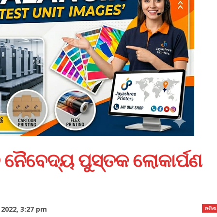
 ନୈବେଦ୍ୟ ପୁସ୍ତକ ଲୋକାର୍ପଣ
2022, 3:27 pm
ଓଡିଶା