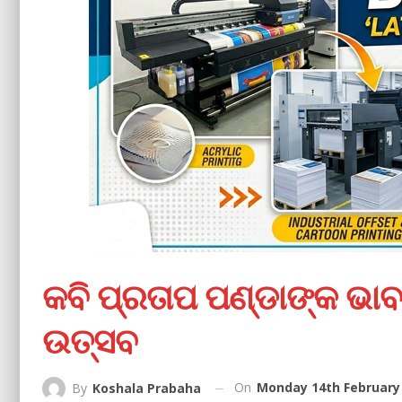
କବି ପ୍ରତାପ ପଣ୍ଡାଙ୍କ ଭାବ
ଉତ୍ସବ
On
Monday 14th February 
By
Koshala Prabaha