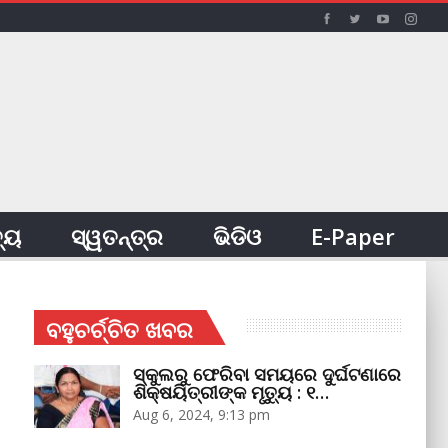
ତ୍ୟ
ସ୍ୱତନ୍ତ୍ର
ଭିଡିଓ
E-Paper
ବହୁଚର୍ଚ୍ଚିତ ଖବର
ସ୍କୁଲରୁ ଫେରିବା ସମୟରେ ଦୁର୍ଘଟଣାରେ
ଶିକ୍ଷୟିତ୍ରୀଙ୍କ ମୃତ୍ୟୁ : ୧…
Aug 6, 2024, 9:13 pm