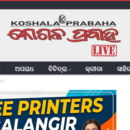
ି
ଅପରାଧ
ବିଚିତ୍ରା
କ୍ରୀଡା
ସାହି
୍ସବ