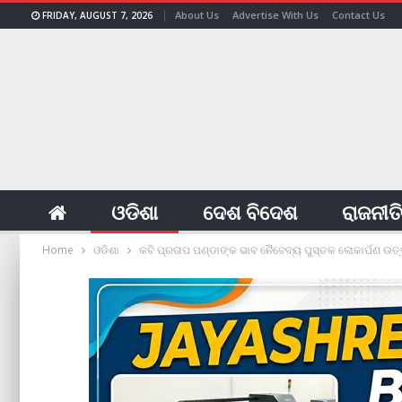
About Us
Advertise With Us
Contact Us
FRIDAY, AUGUST 7, 2026
ଓଡିଶା
ଦେଶ ବିଦେଶ
ରାଜନୀତ
Home
ଓଡିଶା
କବି ପ୍ରତାପ ପଣ୍ଡାଙ୍କ ଭାବ ନୈବେଦ୍ୟ ପୁସ୍ତକ ଲୋକାର୍ପଣ ଉତ