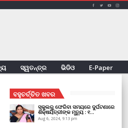
ତ୍ୟ
ସ୍ୱତନ୍ତ୍ର
ଭିଡିଓ
E-Paper
ବହୁଚର୍ଚ୍ଚିତ ଖବର
ସ୍କୁଲରୁ ଫେରିବା ସମୟରେ ଦୁର୍ଘଟଣାରେ
ଶିକ୍ଷୟିତ୍ରୀଙ୍କ ମୃତ୍ୟୁ : ୧…
Aug 6, 2024, 9:13 pm