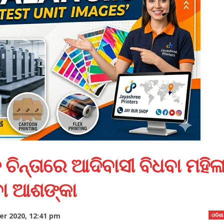
ିନ୍ତାରେ ଆଦିବାସୀ ବିଧବା ମହିଳ
ବା ଆଶଙ୍କା
r 2020, 12:41 pm
ଓଡିଶା