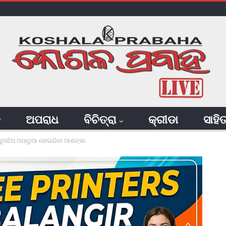
ି
ଅପରାଧ
ବିଚିତ୍ରା
କ୍ରୀଡା
ସାହି
 : ପୁଅଝିଅ ଅପାଠୁଆ ହୋଇଯିବା ଆଶଙ୍କା