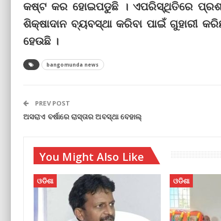
କଷ୍ଟ କର ହୋଇପଡୁଛି । ଏପରିସ୍ଥିତିରେ ପ୍ରଶ
ଶିକ୍ଷାଦାନ ବ୍ୟବସ୍ଥା କରିବା ପାଇଁ ଗୁହାରୀ କରିଛ
ହେଉଛି ।
bangomunda news
PREV POST
ଅସରାଏ ବର୍ଷାରେ ରାସ୍ତାର ଅବସ୍ଥା ବେହାଲ୍
You Might Also Like
ଓଡିଶା
ଓଡିଶା