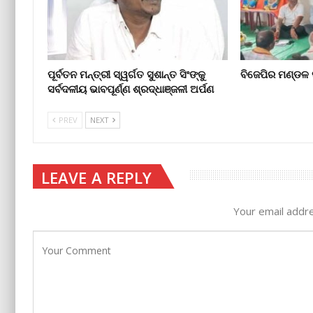
ପୂର୍ବତନ ମନ୍ତ୍ରୀ ସ୍ୱର୍ଗତ ସୁଶାନ୍ତ ସିଂଙ୍କୁ
ବିଜେପିର ମଣ୍ଡଳ
ସର୍ବଦଳୀୟ ଭାବପୂର୍ଣ୍ଣ ଶ୍ରଦ୍ଧାଞ୍ଜଳୀ ଅର୍ପଣ
PREV
NEXT
LEAVE A REPLY
Your email addre