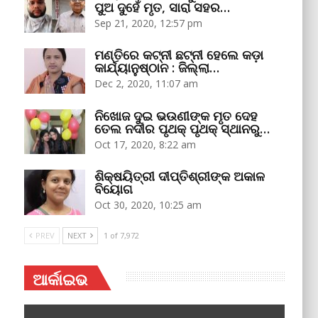
ପୁଅ ଦୁହେଁ ମୃତ, ସାରା ସହର…
Sep 21, 2020, 12:57 pm
ମଣ୍ତିରେ କଟ୍‌ନୀ ଛଟ୍‌ନୀ ହେଲେ କଡ଼ା
କାର୍ଯ୍ୟାନୁଷ୍ଠାନ : ଜିଲ୍ଲା…
Dec 2, 2020, 11:07 am
ନିଖୋଜ ଦୁଇ ଭଉଣୀଙ୍କ ମୃତ ଦେହ
ତେଲ ନଦୀର ପୃଥକ୍‌ ପୃଥକ୍‌ ସ୍ଥାନରୁ…
Oct 17, 2020, 8:22 am
ଶିକ୍ଷୟିତ୍ରୀ ଦୀପ୍ତିଶ୍ରୀଙ୍କ ଅକାଳ
ବିୟୋଗ
Oct 30, 2020, 10:25 am
PREV
NEXT
1 of 7,972
ଆର୍କାଇଭ