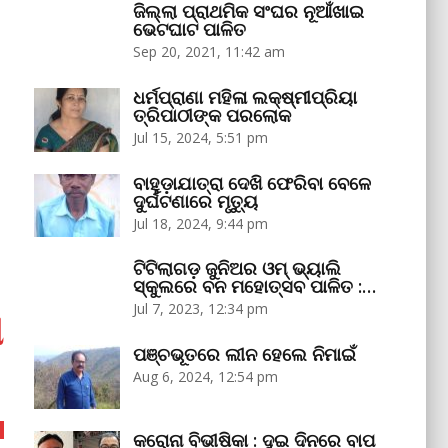
ଜିଲ୍ଲା ପ୍ରାଥମିକ ସଂଘର ନୂଆଁଖାଇ
ଭେଟଘାଟ ପାଳିତ
Sep 20, 2021, 11:42 am
ଧର୍ମପ୍ରାଣା ମହିଳା ଲକ୍ଷ୍ମୀପ୍ରିୟା
ତ୍ରିପାଠୀଙ୍କ ପରଲୋକ
Jul 15, 2024, 5:51 pm
ବାହୁଡ଼ାଯାତ୍ରା ଦେଖି ଫେରିବା ବେଳେ
ଦୁର୍ଘଟଣାରେ ମୃତ୍ୟୁ
Jul 18, 2024, 9:44 pm
ଟିଟିଲାଗଡ଼ ଜୁନିଅର ଓମ୍‌ ଭ୍ୟାଲି
ସ୍କୁଲରେ ବନ ମହୋତ୍ସବ ପାଳିତ :…
Jul 7, 2023, 12:34 pm
ା
ପଞ୍ଚଭୂତରେ ଲୀନ ହେଲେ ନିମାଇଁ
Aug 6, 2024, 12:54 pm
କରୋନା ବିଭୀଷିକା : ଦୁଇ ଦିନରେ ବାପ