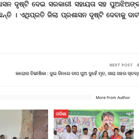
ାସନ ଦୃଷ୍ଟି ଦେଇ ସରକାରୀ ସହାୟତା ସହ ପୁଅଝିଅଙ୍
ନ୍ତି । ଏଥିପ୍ରତି ଜିଲା ପ୍ରଶାସନ ଦୃଷ୍ଟି ଦେବାକୁ ଦାବ
NEXT POST
କରୋନା ବିଭୀଷିକା : ଦୁଇ ଦିନରେ ବାପ ପୁଅ ଦୁହେଁ ମୃତ, ସାରା ସହର ସ୍ତବ୍
More From Author
ଓଡିଶା