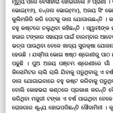
ମୃତ୍ୟୁ ପରେ ବେସାହାରା ହୋଇଗଲେ ୬ ପ୍ରାଣୀ । 
ଭୋଇ(୧୬), ଚନ୍ଦନା ଭୋଇ(୧୪), ଅଜୟ ସିଂ ଭୋଇ(
କୁଲିମଜିରି କରି ପେଟକୁ ଦାନା ଯୋଗାଉଛନ୍ତି । 
ବହୁ କଷ୍ଟରେ ଚଲୁଥିବା କହିଛନ୍ତି । ସ୍ୱାମୀଙ
ହଜାର ଟଙ୍କାର ସହାୟତା ପାଇଁ ବାରମ୍ବାର ଆବେଦନ 
ଭତ୍ତା ପାଉଥିବା ବେଳେ ଖାଦ୍ୟ ସୁରକ୍ଷା ଯୋଜନା
ହେଉଛି । ଯସ୍ମିତା ଭୋଇ ଷଷ୍ଠ ଶ୍ରେଣୀରୁ ପାଠ ଛ
ପଢୁଛି । ପୁଅ ଅଜୟ ପଞ୍ଚମ ଶ୍ରେଣୀରେ ଗାଁ
କିଲୋମିଟର ଚାଲି ଚାଲି ଯିବାକୁ ପଡୁଥିବାରୁ ଏ ବ
ଦାନା ଯୋଗାଇବାରେ ବହୁ କଷ୍ଟ କରିବାକୁ ପଡୁଥିବ
ବୋଲି କୋହଭରା କଣ୍ଠରେ ପ୍ରକାଶ କରନ୍ତି ସୌଦ
କରିଥିବା ମଜୁରୀ ଟଙ୍କା ଏ ବର୍ଷ ପାଇଥିବା ବେଳେ 
ରୋଜଗାର ଶୂନ୍ୟ ହୋଇପଡିଛ‌ନ୍ତି ସୌଦାମିନୀ । 