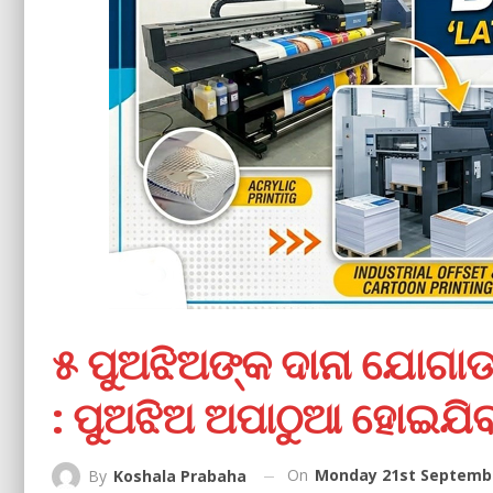
୫ ପୁଅଝିଅଙ୍କ ଦାନା ଯୋଗାଡ ଚ
: ପୁଅଝିଅ ଅପାଠୁଆ ହୋଇଯି
On
Monday 21st Septembe
By
Koshala Prabaha