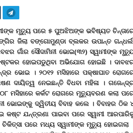
ଙ୍କ ମୃତ୍ୟୁ ପରେ ୫ ପୁଅଝିଅଙ୍କ ଭବିଷ୍ୟତ ଚିନ୍ତାର
ଙ୍ଗିର ଜିଲା ବଙ୍ଗୋମୁଣ୍ଡା ବ୍ଲକର ଉପାନ୍ତ ଗନ୍ଧର୍ଲ
ବଝର ଗାଁର ସୌଦାମିନୀ ଭୋଇ(୩୨) ସ୍ୱାମୀଙ୍କ ମୃତ୍ୟ
 କଷ୍ଟକର ହୋଇପଡୁଥିବା ଅଭିଯୋଗ ହୋଇଛି । ଦାବଝ
ନ୍ଦ୍ର ଭୋଇ । ୨୦୧୨ ମସିହାରେ ପକ୍ଷାଘାତ ରୋଗର
ଷଣ ଦାୟିତ୍ୱ ନେଇଛନ୍ତି ବିଧବା ମହିଳା । ଗଜେନ୍ଦ୍
୦୮ ମସିହାରେ କର୍କଟ ରୋଗରେ ମୃତ୍ୟୁବରଣ କଲା ପର
ୀ ଭୋଇଙ୍କୁ ଦ୍ୱିତୀୟ ବିବାହ କଲେ । ବିବାହର ଠିକ 
ଇ କଷ୍ଟ ଯନ୍ତ୍ରଣା ପାଇବା ପରେ ସ୍ୱାମୀ ଆରପାରିକ
ଚିକିତ୍ସା ପରେ ମଧ୍ୟ ସ୍ୱାମୀଙ୍କ ମୃତ୍ୟୁ ହୋଇଗଲା 