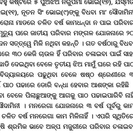
ବହୁ କଷ୍ଟରେ ୫ ପୁଅଝିଅ ନିରୁପମା ଭୋଇ(୧୭), ଯସ୍ମିତ
୧୧), ନୂତନ ସିଂ ଭୋଇ(୯)ଙ୍କୁ ବିଧବା ମା’ ସୌଦାମିନ
କରୋନା ମାଡରେ ଚଳିତ ବର୍ଷ କାମଧନ୍ଦା ନ ପାଇ ପରିବା
୍କ ମୃତ୍ୟୁ ପରେ ଜାତୀୟ ପରିବାର ମଙ୍ଗଳ ଯୋଜନାରେ ୨
ସତ୍ତ୍ୱେ ମିଳି ନଥିବା କହନ୍ତି । ଗତ ବର୍ଷଠାରୁ ବିଧବ
ରେ ୩୦ କେଜି ଚାଉଳ ହିଁ ପରିବାର ଚଳାଇବା ପାଇଁ ସାହ
ାଡି ଦେଇଥିବା ବେଳେ ତୃତୀୟ ଝିଅ ମାମୁଁ ଘରେ ରହି ପା
 ବିଦ୍ୟାଳୟରେ ପଢୁଥିବା ବେଳେ ଷଷ୍ଠ ଶ୍ରେଣୀରେ 
ର୍ଷ ପାଠ ପଢାରେ ଡୋରି ବନ୍ଧା ହେବାର ଆଶଙ୍କା ରହିଛି 
ା ବେଳେ ପିଲାଛୁଆଙ୍କୁ ଆଗକୁ ପାଠ ପଢାଇପାରିବି ନାହି
ାମିନୀ । ମନରେଗା ଯୋଜନାରେ ୩ ବର୍ଷ ପୂର୍ବରୁ କା
ଚଳିତ ବର୍ଷ ମନରେଗା କାମ ମିଳିନାହିଁ । ଏପରି ସ୍ଥିତିର
କୃଷି ଶ୍ରମିକ ଭାବେ ଅଳ୍ପ ମଜୁରୀରେ ପରିବାର ଚଳାଇବ