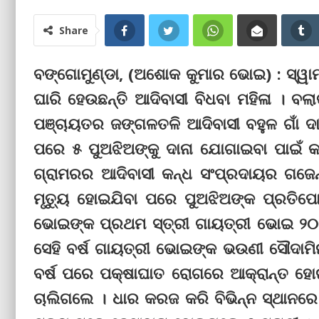
Share
ବଙ୍ଗୋମୁଣ୍ଡା, (ଅଶୋକ କୁମାର ଭୋଇ) : ସ୍ୱାମୀ
ଘାରି ହେଉଛନ୍ତି ଆଦିବାସୀ ବିଧବା ମହିଳା । ବଲା
ପଞ୍ଚାୟତର ଜଙ୍ଗଳତଳି ଆଦିବାସୀ ବହୁଳ ଗାଁ ଦା
ପରେ ୫ ପୁଅଝିଅଙ୍କୁ ଦାନା ଯୋଗାଇବା ପାଇଁ
ଗ୍ରାମରର ଆଦିବାସୀ କନ୍ଧ ସଂପ୍ରଦାୟର ଗଜେ
ମୃତ୍ୟୁ ହୋଇଯିବା ପରେ ପୁଅଝିଅଙ୍କ ପ୍ରତିପୋ
ଭୋଇଙ୍କ ପ୍ରଥମ ସ୍ତ୍ରୀ ଗାୟତ୍ରୀ ଭୋଇ ୨୦
ସେହି ବର୍ଷ ଗାୟତ୍ରୀ ଭୋଇଙ୍କ ଭଉଣୀ ସୌଦାମିନ
ବର୍ଷ ପରେ ପକ୍ଷାଘାତ ରୋଗରେ ଆକ୍ରାନ୍ତ ହୋ
ଚାଲିଗଲେ । ଧାର କରଜ କରି ବିଭିନ୍ନ ସ୍ଥାନରେ 