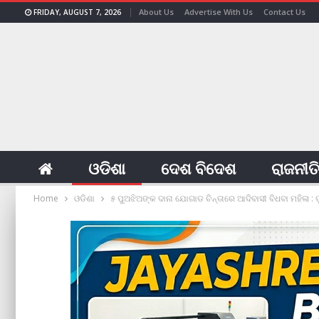
About Us
Advertise With Us
Contact Us
FRIDAY, AUGUST 7, 2026
ଓଡିଶା
ଦେଶ ବିଦେଶ
ରାଜନୀତ
Home
ଓଡିଶା
୫ ପୁଅଝିଅଙ୍କ ଦାନା ଯୋଗାଡ ଚିନ୍ତାରେ ଆଦିବାସୀ ବିଧବା ମହିଳା