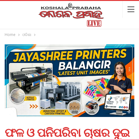
Home
ଓଡିଶା
ଫଳ ଓ ପନିପରିବା ଚାଷର ଦୁଇ