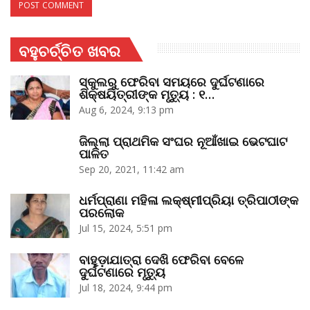
ବହୁଚର୍ଚ୍ଚିତ ଖବର
ସ୍କୁଲରୁ ଫେରିବା ସମୟରେ ଦୁର୍ଘଟଣାରେ
ଶିକ୍ଷୟିତ୍ରୀଙ୍କ ମୃତ୍ୟୁ : ୧…
Aug 6, 2024, 9:13 pm
ଜିଲ୍ଲା ପ୍ରାଥମିକ ସଂଘର ନୂଆଁଖାଇ ଭେଟଘାଟ
ପାଳିତ
Sep 20, 2021, 11:42 am
ଧର୍ମପ୍ରାଣା ମହିଳା ଲକ୍ଷ୍ମୀପ୍ରିୟା ତ୍ରିପାଠୀଙ୍କ
ପରଲୋକ
Jul 15, 2024, 5:51 pm
ବାହୁଡ଼ାଯାତ୍ରା ଦେଖି ଫେରିବା ବେଳେ
ଦୁର୍ଘଟଣାରେ ମୃତ୍ୟୁ
Jul 18, 2024, 9:44 pm