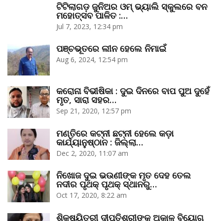
ଟିଟିଲାଗଡ଼ ଜୁନିଅର ଓମ୍‌ ଭ୍ୟାଲି ସ୍କୁଲରେ ବନ
ମହୋତ୍ସବ ପାଳିତ :…
Jul 7, 2023, 12:34 pm
ପଞ୍ଚଭୂତରେ ଲୀନ ହେଲେ ନିମାଇଁ
Aug 6, 2024, 12:54 pm
କରୋନା ବିଭୀଷିକା : ଦୁଇ ଦିନରେ ବାପ ପୁଅ ଦୁହେଁ
ମୃତ, ସାରା ସହର…
Sep 21, 2020, 12:57 pm
ମଣ୍ତିରେ କଟ୍‌ନୀ ଛଟ୍‌ନୀ ହେଲେ କଡ଼ା
କାର୍ଯ୍ୟାନୁଷ୍ଠାନ : ଜିଲ୍ଲା…
Dec 2, 2020, 11:07 am
ନିଖୋଜ ଦୁଇ ଭଉଣୀଙ୍କ ମୃତ ଦେହ ତେଲ
ନଦୀର ପୃଥକ୍‌ ପୃଥକ୍‌ ସ୍ଥାନରୁ…
Oct 17, 2020, 8:22 am
ଶିକ୍ଷୟିତ୍ରୀ ଦୀପ୍ତିଶ୍ରୀଙ୍କ ଅକାଳ ବିୟୋଗ