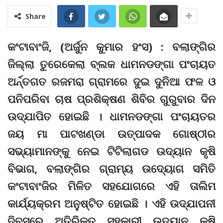
Share
କଂଟାବାଂଜି, (ଅର୍ଜୁନ କୁମାର ହଂସ) : ବଲାଙ୍ଗିର
ଜିଲ୍ଲା ତୁରେକେଲା ବ୍ଲକ ଧାମନଡଙ୍ଗା ପଂଚାୟତ
ଅର୍ନ୍ତଗତ ରଜମରା ଗ୍ରାମରେ ଦୁଇ ଦୁନିଆ ଫଳ ଓ
ପନିପରିବା ଚାଷ ପ୍ରଶିକ୍ଷଣ ଶିବିର ଗୁରୁବାର ଦିନ
ଉଦ୍‌ଯାପିତ ହୋଇଛି । ଧାମନଡଙ୍ଗା ପଂଚାୟତର
ଜୟ ମା ପାଟଖଣ୍ଡା ଉତ୍ପାଦକ ଗୋଷ୍ଠୀର
ସଭ୍ୟାମାନଙ୍କୁ ନେଇ ଟିଟିଲାଗଡ ଉଦ୍ୟାନ କୃଷି
ବିଭାଗ, ବଲାଙ୍ଗିର ଗ୍ରାମ୍ୟ ଉଦ୍ୟୋଗ ସମିତି
କଂଟାବାଂଜିର ମିଳିତ ସହଯୋଗରେ ଏହି ତାଲିମ
କାର୍ଯ୍ୟକ୍ରମ ଅନୁଷ୍ଟିତ ହୋଇଛି । ଏହି ଉଦ୍‌ଯାପନୀ
ଦିବସରେ ଅତିରିକ୍ତ ସହକାରୀ ଉଦ୍ୟାନ କୃଷି