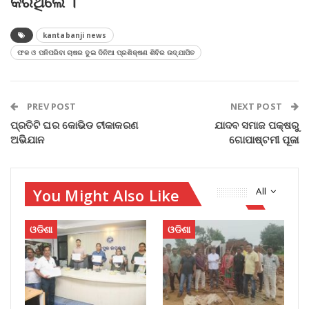
କରିଥିଲେ ।
kantabanji news
ଫଳ ଓ ପନିପରିବା ଚାଷର ଦୁଇ ଦିନିଆ ପ୍ରଶିକ୍ଷଣ ଶିବିର ଉଦ୍‌ଯାପିତ
PREV POST
NEXT POST
ପ୍ରତିଟି ଘର କୋଭିଡ ଟୀକାକରଣ
ଯାଦବ ସମାଜ ପକ୍ଷରୁ
ଅଭିଯାନ
ଗୋପାଷ୍ଟମୀ ପୂଜା
You Might Also Like
All
ଓଡିଶା
ଓଡିଶା