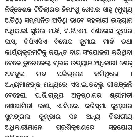
ନିର୍ଦ୍ଦେଶକ ଟିଟିଲାଗଡ ହିମାଂଶୁ ଶେଖର ସାହୁ (ମୁଖ୍ୟ
ଅତିଥି) ସମ୍ମାନିତ ଅତିଥି ଭାବେ ସହକାରୀ ଉଦ୍ୟାନ
ଅଧିକାରୀ ସୁନିଲ ମାଝି, ବି.ଟି.ଏମ. ଶୈଲେସ କୁମାର
ଦାସ, ବିପିଏସିଏ ବିନୋଦ କୁମାର ମାଝି ତଥା
କାର୍ଯ୍ୟକ୍ରମଟିକୁ ଜୟନ୍ତ ବାଗ ସଂଯୋଜନା କରିଥିବା
ବେଳେ ତୁରେକେଲା ବ୍ଲକ ଉଦ୍ୟାନ ଅଧିକାରୀ ଶେକ୍‌
ଅବଦୁଲ ରବ ପରିଚାଳନା କରିଥିଲେ ।
ଅନ୍ୟମାନଙ୍କ ମଧ୍ୟରେ ଏସ.ଇ.ଡବ୍ଲୁ ଗୀତାଞ୍ଜଳି
ବେହେରା, ପ.ଜି.ଗ୍ରୁପ ଅନୁଷ୍ଠାନର ଶ୍ରୀମତୀ
ଶୋଭାଗିନୀ ରଣା, ଏ.ବି.କେ. କରିସ୍ମା କୁମ୍ଭାର
ସୁମଙ୍ଗଲ କୁମ୍ଭାର ସହ ଅନ୍ୟ ବିଭାଗୀୟ
ଅଧିକାରୀମାନେ ପ୍ରଶିକ୍ଷଣରେ ସହଯୋଗ