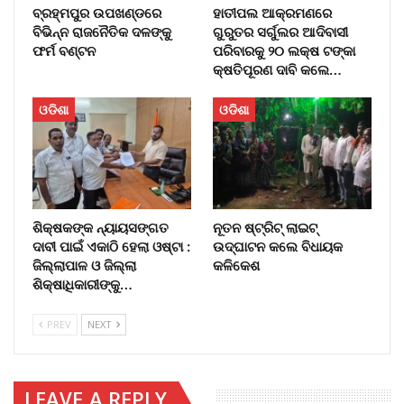
ବ୍ରହ୍ମପୁର ଉପଖଣ୍ଡରେ
ହାତୀପଲ ଆକ୍ରମଣରେ
ବିଭିନ୍ନ ରାଜନୈତିକ ଦଳଙ୍କୁ
ଗୁରୁତର ସର୍ଗୁଲର ଆଦିବାସୀ
ଫର୍ମ ବଣ୍ଟନ
ପରିବାରକୁ ୨୦ ଲକ୍ଷ ଟଙ୍କା
କ୍ଷତିପୂରଣ ଦାବି କଲେ…
ଓଡିଶା
ଓଡିଶା
ଶିକ୍ଷକଙ୍କ ନ୍ୟାୟସଙ୍ଗତ
ନୂତନ ଷ୍ଟ୍ରିଟ୍ ଲାଇଟ୍‌
ଦାବୀ ପାଇଁ ଏକାଠି ହେଲା ଓଷ୍ଟା :
ଉଦ୍‌ଘାଟନ କଲେ ବିଧାୟକ
ଜିଲ୍ଲାପାଳ ଓ ଜିଲ୍ଲା
କଳିକେଶ
ଶିକ୍ଷାଧିକାରୀଙ୍କୁ…
PREV
NEXT
LEAVE A REPLY