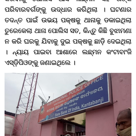
ପରିବାରବର୍ଗଙ୍କୁ ଉଦ୍ଧାର କରିଥିଲା । ଘଟଣାର
ତଦନ୍ତ ପାଇଁ ଉଭୟ ପକ୍ଷକୁ ଥାନାକୁ ଡକାଇଥିଲା
ତୁରେକେଲା ଥାନା ପୋଲିସ ସତ, କିନ୍ତୁ କିଛି ବୁଝାମଣା
ନ କରି ଘରକୁ ଯିବାକୁ ଦୁଇ ପକ୍ଷକୁ ଛାଡ଼ି ଦେଇଥିଲା
। ନ୍ୟାୟ ପାଇବା ଆଶାରେ ଲଛ୍‌ମନ କଂଟାବାଂଜି
ଏସ୍‌ଡ଼ିପିଓଙ୍କୁ ଜଣାଇଥିଲେ ।