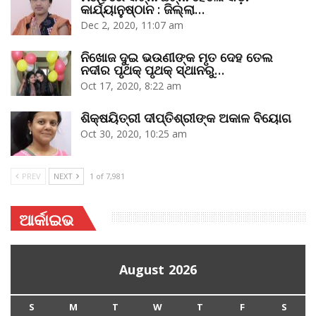
କାର୍ଯ୍ୟାନୁଷ୍ଠାନ : ଜିଲ୍ଲା…
Dec 2, 2020, 11:07 am
ନିଖୋଜ ଦୁଇ ଭଉଣୀଙ୍କ ମୃତ ଦେହ ତେଲ
ନଦୀର ପୃଥକ୍‌ ପୃଥକ୍‌ ସ୍ଥାନରୁ…
Oct 17, 2020, 8:22 am
ଶିକ୍ଷୟିତ୍ରୀ ଦୀପ୍ତିଶ୍ରୀଙ୍କ ଅକାଳ ବିୟୋଗ
Oct 30, 2020, 10:25 am
PREV
NEXT
1 of 7,981
ଆର୍କାଇଭ
August 2026
S
M
T
W
T
F
S