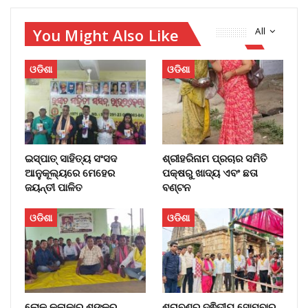
You Might Also Like
All
ଓଡିଶା
ଓଡିଶା
ଇସ୍ପାତ୍ ସାହିତ୍ୟ ସଂସଦ
ଶ୍ରୀହରିନାମ ପ୍ରଚାର ସମିତି
ଆନୁକୂଲ୍ୟରେ ମେହେର
ପକ୍ଷରୁ ଖାଦ୍ୟ ଏବଂ ଛତା
ଜୟନ୍ତୀ ପାଳିତ
ବଣ୍ଟନ
ଓଡିଶା
ଓଡିଶା
ଲୋକ କଳାକାର ଶଙ୍କର
ଶ୍ରାବଣର ଦ୍ଵିତୀୟ ସୋମବାର