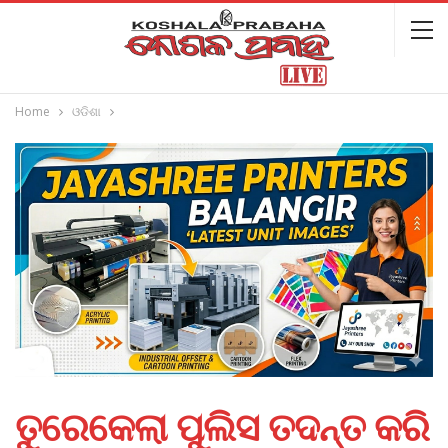
Home
ଓଡିଶା
ତୁରେକେଲା ପୁଲିସ ତଦନ୍ତ କରି