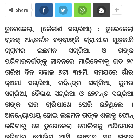
Share
ତୁରେକେଲା, (କୈଳାଶ ସଗ୍ରିଆ) : ତୁରେକେଲା
ବ୍ଲକ୍‌ ଅନ୍ତର୍ଗତ ବଡ଼ବାଙ୍କି ଗ୍ରା.ପ.ର ମୁଡ଼କାନି
ଗ୍ରାମର ଲଛମନ ସଗ୍ରିଆ ଓ ତାଙ୍କ
ପରିବାରବର୍ଗଙ୍କୁ ଜୀବନରେ ମାରିଦେବାକୁ ଗତ ୨୯
ତାରିଖ ଦିନ ସକାଳ ୭ଟା ୩୫ମି. ସମୟରେ ଗାଁର
କ୍ଷମା ସଗ୍ରିଆ, ରବିନ୍ଦ୍ର ସଗ୍ରିଆ, କୁମର
ସଗ୍ରିଆ, କୈଳାଶ ସଗ୍ରିଆ ଓ ହେମନ୍ତ ସଗ୍ରିଆ
ତାଙ୍କ ଘର ଚାରିପାଖେ ଘେରି ରହିଥିଲେ ।
ଅନନ୍ୟୋପାୟ ହୋଇ ଲଛମନ ତାଙ୍କ ଶଳାକୁ ଫୋନ୍‌
କରିବାରୁ ସେ ତୁରେକେଲା ପୋଲିସକୁ ଅଭିଯୋଗ
କରିବାରୁ ପୋଲିସ ଆସି ଲଛ୍‌ମନ ସହ ତାଙ୍କ