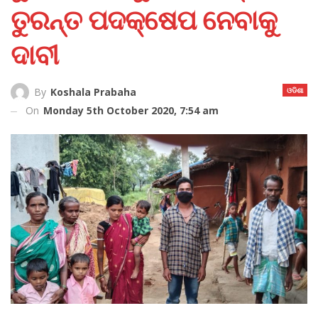
ତୁରନ୍ତ ପଦକ୍ଷେପ ନେବାକୁ
ଦାବୀ
ଓଡିଶା
By
Koshala Prabaha
On
Monday 5th October 2020, 7:54 am