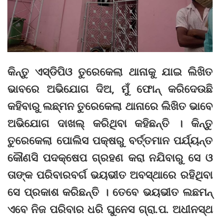
କିନ୍ତୁ ଏସ୍‌ଡିପିଓ ତୁରେକେଲା ଥାନାକୁ ଯାଇ ଲିଖିତ
ଭାବରେ ଅଭିଯୋଗ ଦିଅ, ମୁଁ ଫୋନ୍‌ କରିଦେଉଛି
କହିବାରୁ ଲଛ୍‌ମନ ତୁରେକେଲା ଥାନାରେ ଲିଖିତ ଭାବେ
ଅଭିଯୋଗ ଦାଖଲ୍‌ କରିଥିବା କହିଛନ୍ତି । କିନ୍ତୁ
ତୁରେକେଲା ପୋଲିସ ପକ୍ଷରୁ ବର୍ତ୍ତମାନ ପର୍ଯ୍ୟନ୍ତ
କୌଣସି ପଦକ୍ଷେପ ଗ୍ରହଣ କରା ନଯିବାରୁ ସେ ଓ
ତାଙ୍କ ପରିବାରବର୍ଗ ଭୟଭୀତ ଅବସ୍ଥାରେ ରହିଥିବା
ସେ ପ୍ରକାଶ କରିଛନ୍ତି । ତେବେ ଭୟଭୀତ ଲଛମନ୍‌
ଏବେ ନିଜ ପରିବାର ଧରି ଘୁନେସ ଗ୍ରା.ପ. ଅଧୀନସ୍ଥ