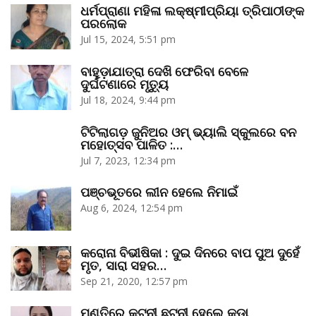
ଧର୍ମପ୍ରାଣା ମହିଳା ଲକ୍ଷ୍ମୀପ୍ରିୟା ତ୍ରିପାଠୀଙ୍କ
ପରଲୋକ
Jul 15, 2024, 5:51 pm
ବାହୁଡ଼ାଯାତ୍ରା ଦେଖି ଫେରିବା ବେଳେ
ଦୁର୍ଘଟଣାରେ ମୃତ୍ୟୁ
Jul 18, 2024, 9:44 pm
ଟିଟିଲାଗଡ଼ ଜୁନିଅର ଓମ୍‌ ଭ୍ୟାଲି ସ୍କୁଲରେ ବନ
ମହୋତ୍ସବ ପାଳିତ :…
Jul 7, 2023, 12:34 pm
ପଞ୍ଚଭୂତରେ ଲୀନ ହେଲେ ନିମାଇଁ
Aug 6, 2024, 12:54 pm
କରୋନା ବିଭୀଷିକା : ଦୁଇ ଦିନରେ ବାପ ପୁଅ ଦୁହେଁ
ମୃତ, ସାରା ସହର…
Sep 21, 2020, 12:57 pm
ମଣ୍ତିରେ କଟ୍‌ନୀ ଛଟ୍‌ନୀ ହେଲେ କଡ଼ା