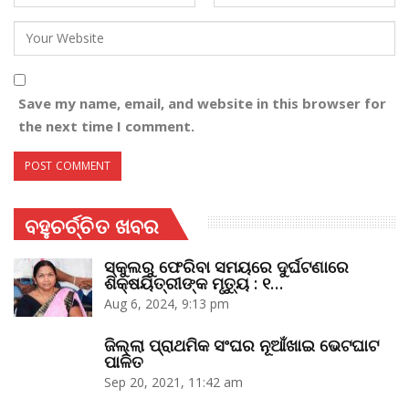
Save my name, email, and website in this browser for
the next time I comment.
ବହୁଚର୍ଚ୍ଚିତ ଖବର
ସ୍କୁଲରୁ ଫେରିବା ସମୟରେ ଦୁର୍ଘଟଣାରେ
ଶିକ୍ଷୟିତ୍ରୀଙ୍କ ମୃତ୍ୟୁ : ୧…
Aug 6, 2024, 9:13 pm
ଜିଲ୍ଲା ପ୍ରାଥମିକ ସଂଘର ନୂଆଁଖାଇ ଭେଟଘାଟ
ପାଳିତ
Sep 20, 2021, 11:42 am