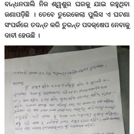
ବାନ୍ଧନପାଲି ନିଜ ଶ୍ୱଶୁର ଘରକୁ ଯାଇ ରହୁଥିବା
ଜଣାପଡ଼ିଛି । ତେବେ ତୁରେକେଲା ପୁଲିସ ଏ ଘଟଣା
ସଂପର୍କରେ ତଦନ୍ତ କରି ତୁରନ୍ତ ପଦକ୍ଷେପ ନେବାକୁ
ଦାବୀ ହେଉଛି ।