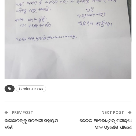
turekela news
PREV POST
NEXT POST
କଳାକାରଙ୍କୁ ସରକାରୀ ସହାୟତା
ଜେଇଇ ଆଡଭାନ୍ସଡ୍‌ ପରୀକ୍ଷା
ଦାବୀ
ଫଳ ପ୍ରକାଶ ପାଇଲା