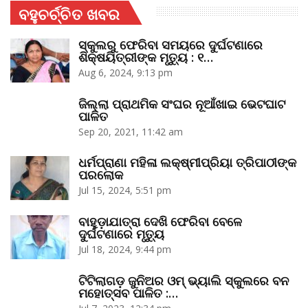
ବହୁଚର୍ଚ୍ଚିତ ଖବର
ସ୍କୁଲରୁ ଫେରିବା ସମୟରେ ଦୁର୍ଘଟଣାରେ
ଶିକ୍ଷୟିତ୍ରୀଙ୍କ ମୃତ୍ୟୁ : ୧…
Aug 6, 2024, 9:13 pm
ଜିଲ୍ଲା ପ୍ରାଥମିକ ସଂଘର ନୂଆଁଖାଇ ଭେଟଘାଟ
ପାଳିତ
Sep 20, 2021, 11:42 am
ଧର୍ମପ୍ରାଣା ମହିଳା ଲକ୍ଷ୍ମୀପ୍ରିୟା ତ୍ରିପାଠୀଙ୍କ
ପରଲୋକ
Jul 15, 2024, 5:51 pm
ବାହୁଡ଼ାଯାତ୍ରା ଦେଖି ଫେରିବା ବେଳେ
ଦୁର୍ଘଟଣାରେ ମୃତ୍ୟୁ
Jul 18, 2024, 9:44 pm
ଟିଟିଲାଗଡ଼ ଜୁନିଅର ଓମ୍‌ ଭ୍ୟାଲି ସ୍କୁଲରେ ବନ
ମହୋତ୍ସବ ପାଳିତ :…