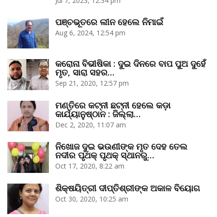
Jul 7, 2023, 12:34 pm
ପଞ୍ଚଭୂତରେ ଲୀନ ହେଲେ ନିମାଇଁ
Aug 6, 2024, 12:54 pm
କରୋନା ବିଭୀଷିକା : ଦୁଇ ଦିନରେ ବାପ ପୁଅ ଦୁହେଁ
ମୃତ, ସାରା ସହର…
Sep 21, 2020, 12:57 pm
ମଣ୍ତିରେ କଟ୍‌ନୀ ଛଟ୍‌ନୀ ହେଲେ କଡ଼ା
କାର୍ଯ୍ୟାନୁଷ୍ଠାନ : ଜିଲ୍ଲା…
Dec 2, 2020, 11:07 am
ନିଖୋଜ ଦୁଇ ଭଉଣୀଙ୍କ ମୃତ ଦେହ ତେଲ
ନଦୀର ପୃଥକ୍‌ ପୃଥକ୍‌ ସ୍ଥାନରୁ…
Oct 17, 2020, 8:22 am
ଶିକ୍ଷୟିତ୍ରୀ ଦୀପ୍ତିଶ୍ରୀଙ୍କ ଅକାଳ ବିୟୋଗ
Oct 30, 2020, 10:25 am