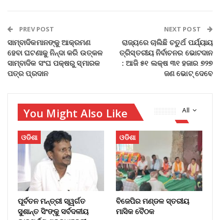
PREV POST
NEXT POST
ସାମ୍ବାଦିକମାନଙ୍କୁ ଆକ୍ରମଣ
ରାଜ୍ୟରେ ଚାଲିଛି ଚତୁର୍ଥ ପର୍ଯ୍ୟାୟ
ହେବା ଘଟଣାକୁ ନିନ୍ଦା କରି ଉତ୍କଳ
ତ୍ରିସ୍ତରୀୟ ନିର୍ବାଚନର ଭୋଟଦାନ
ସାମ୍ବାଦିକ ସଂଘ ପକ୍ଷରୁ ସ୍ମାରକ
: ଆଜି ୫୧ ଲକ୍ଷ ୩୧ ହଜାର ୭୨୭
ପତ୍ର ପ୍ରଦାନ
ଜଣ ଭୋଟ୍‌ ଦେବେ
You Might Also Like
All
ଓଡିଶା
ଓଡିଶା
ପୂର୍ବତନ ମନ୍ତ୍ରୀ ସ୍ୱର୍ଗତ
ବିଜେପିର ମଣ୍ଡଳ ସ୍ତରୀୟ
ସୁଶାନ୍ତ ସିଂଙ୍କୁ ସର୍ବଦଳୀୟ
ମାସିକ ବୈଠକ