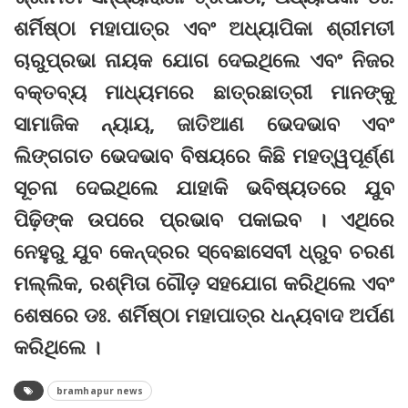
ଶର୍ମିଷ୍ଠା ମହାପାତ୍ର ଏବଂ ଅଧ୍ୟାପିକା ଶ୍ରୀମତୀ
ଚାରୁପ୍ରଭା ନାୟକ ଯୋଗ ଦେଇଥିଲେ ଏବଂ ନିଜର
ବକ୍ତବ୍ୟ ମାଧ୍ୟମରେ ଛାତ୍ରଛାତ୍ରୀ ମାନଙ୍କୁ
ସାମାଜିକ ନ୍ୟାୟ, ଜାତିଆଣ ଭେଦଭାବ ଏବଂ
ଲିଙ୍ଗଗତ ଭେଦଭାବ ବିଷୟରେ କିଛି ମହତ୍ୱପୂର୍ଣ୍ଣ
ସୂଚନା ଦେଇଥିଲେ ଯାହାକି ଭବିଷ୍ୟତରେ ଯୁବ
ପିଢ଼ିଙ୍କ ଉପରେ ପ୍ରଭାବ ପକାଇବ । ଏଥିରେ
ନେହୁରୁ ଯୁବ କେନ୍ଦ୍ରର ସ୍ବେଛାସେବୀ ଧ୍ରୁବ ଚରଣ
ମଲ୍ଲିକ, ରଶ୍ମିତା ଗୌଡ଼ ସହଯୋଗ କରିଥିଲେ ଏବଂ
ଶେଷରେ ଡଃ. ଶର୍ମିଷ୍ଠା ମହାପାତ୍ର ଧନ୍ୟବାଦ ଅର୍ପଣ
କରିଥିଲେ ।
bramhapur news