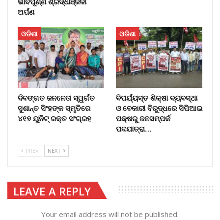
ଭାବପୂର୍ଣ୍ଣ ଶ୍ରଦ୍ଧାଞ୍ଜଳୀ
ଅର୍ପଣ
ଓଡିଶା
ଓଡିଶା
ଦିବଙ୍ଗତ ଜନନେତା ସ୍ୱର୍ଗତ
ବିପର୍ଯ୍ୟସ୍ତ ଶିକ୍ଷା ବ୍ୟବସ୍ଥା
ସୁଶାନ୍ତ ସିଂହଙ୍କ ସ୍ମୃତିରେ
ଓ ବେକାରୀ ବିରୁଦ୍ଧରେ ସିପିଆଇ
୪୧୭ ୟୁନିଟ୍ ରକ୍ତ ସଂଗ୍ରହ
ପକ୍ଷରୁ ଜନସମ୍ପର୍କ
ପଦଯାତ୍ରା…
PREV
NEXT
LEAVE A REPLY
Your email address will not be published.