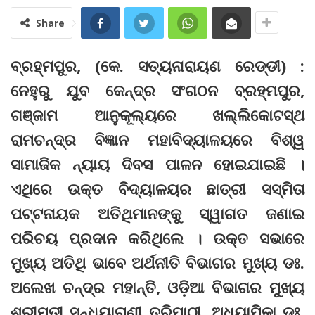
Share
ବ୍ରହ୍ମପୁର, (କେ. ସତ୍ୟନାରାୟଣ ରେଡ୍ଡୀ) :
ନେହୁରୁ ଯୁବ କେନ୍ଦ୍ର ସଂଗଠନ ବ୍ରହ୍ମପୁର,
ଗଞ୍ଜାମ ଆନୁକୂଲ୍ୟରେ ଖଲ୍ଲିକୋଟସ୍ଥ
ରାମଚନ୍ଦ୍ର ବିଜ୍ଞାନ ମହାବିଦ୍ୟାଳୟରେ ବିଶ୍ୱ
ସାମାଜିକ ନ୍ୟାୟ ଦିବସ ପାଳନ ହୋଇଯାଇଛି ।
ଏଥିରେ ଉକ୍ତ ବିଦ୍ୟାଳୟର ଛାତ୍ରୀ ସସ୍ମିତା
ପଟ୍ଟନାୟକ ଅତିଥିମାନଙ୍କୁ ସ୍ୱାଗତ ଜଣାଇ
ପରିଚୟ ପ୍ରଦାନ କରିଥିଲେ । ଉକ୍ତ ସଭାରେ
ମୁଖ୍ୟ ଅତିଥି ଭାବେ ଅର୍ଥନୀତି ବିଭାଗର ମୁଖ୍ୟ ଡଃ.
ଅଲେଖ ଚନ୍ଦ୍ର ମହାନ୍ତି, ଓଡ଼ିଆ ବିଭାଗର ମୁଖ୍ୟ
ଶ୍ରୀମତୀ ସନ୍ଧ୍ୟାରାଣୀ ତ୍ରିପାଠୀ, ଅଧ୍ୟାପିକା ଡଃ.