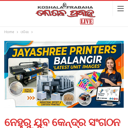
Home
ଓଡିଶା
ନେହୁରୁ ଯୁବ କେନ୍ଦ୍ର ସଂଗଠନ