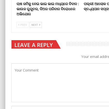
ଚାଷ ଜମିକୁ ନେଇ ଭାଇ ଭାଇ ମଧ୍ୟରେ ବିବାଦ :
ପଲ୍ଲୀ ଆଲୋକ ପାଠ
ଭାଉଜ ଗୁରୁତର, ଦିଅର ପରିବାର ବିରୋଧରେ
ସ୍ତନ୍ୟପାନ ସପ୍ତ
ଅଭିଯୋଗ
PREV
NEXT
LEAVE A REPLY
Your email addre