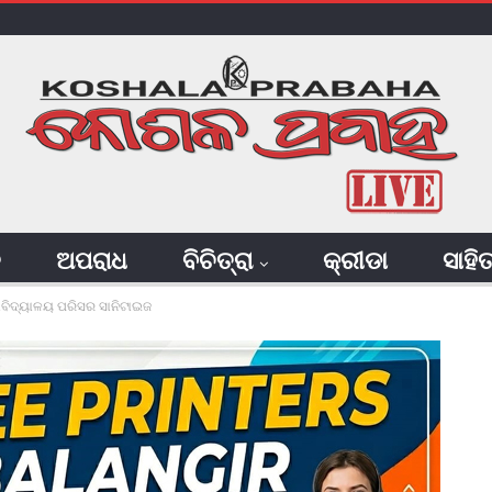
ି
ଅପରାଧ
ବିଚିତ୍ରା
କ୍ରୀଡା
ସାହି
ାବିଦ୍ୟାଳୟ ପରିସର ସାନିଟାଇଜ