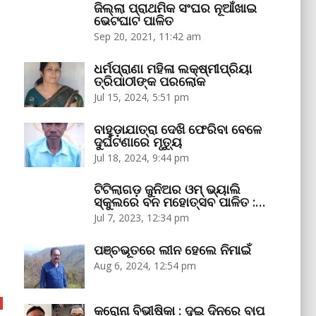
ଜିଲ୍ଲା ପ୍ରାଥମିକ ସଂଘର ନୂଆଁଖାଇ
ଭେଟଘାଟ ପାଳିତ
Sep 20, 2021, 11:42 am
ଧର୍ମପ୍ରାଣା ମହିଳା ଲକ୍ଷ୍ମୀପ୍ରିୟା
ତ୍ରିପାଠୀଙ୍କ ପରଲୋକ
Jul 15, 2024, 5:51 pm
ବାହୁଡ଼ାଯାତ୍ରା ଦେଖି ଫେରିବା ବେଳେ
ଦୁର୍ଘଟଣାରେ ମୃତ୍ୟୁ
Jul 18, 2024, 9:44 pm
ଟିଟିଲାଗଡ଼ ଜୁନିଅର ଓମ୍‌ ଭ୍ୟାଲି
ସ୍କୁଲରେ ବନ ମହୋତ୍ସବ ପାଳିତ :…
Jul 7, 2023, 12:34 pm
ପଞ୍ଚଭୂତରେ ଲୀନ ହେଲେ ନିମାଇଁ
Aug 6, 2024, 12:54 pm
କରୋନା ବିଭୀଷିକା : ଦୁଇ ଦିନରେ ବାପ