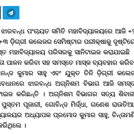
 ଝାରବନ୍ଧ ପଂଚାୟତ ସମିତି ମହାବିଦ୍ୟାଳୟରେ ଆଜି +
 ଡ଼ିଗ୍ରୀ କଲେଜର ସେମିଷ୍ଟାର ପରୀକ୍ଷାକୁ ଦୃଷ୍ଟିର
ତ ମହାବିଦ୍ୟାଳୟ ପରିସରକୁ ସାନିଟାଇଜ କରାଯାଇଛି 
ତା ପାଳନ କରିବା ସହ ସମସ୍ତେ ମାସ୍କ ବ୍ୟବହାର କରିବ
ନନ୍ଦ କୁମାର ସାହୁ ଏବଂ ଯୁକ୍ତ ତିନି ଡ଼ିଗ୍ରୀ କଲେ
ୱାବଧାନରେ ଝାରବନ୍ଧ ଅଗ୍ନିଶମ ବିଭାଗ ଆଜି ସମସ୍
ଇଜ କରିଛନ୍ତି । ଅଗ୍ନିଶମ ବିଭାଗର ସତ୍ୟ ଶିବାଜ
ୁସ୍ତମ ପୂଜାରୀ, ଗୋବିନ୍ଦ ମିର୍ଦ୍ଧା, ଗଣେଶ ରାଉତିଆ
ଦ୍ୟାଳୟର ଅଧ୍ୟାପକ ପ୍ରମୋଦ କୁମାର ସାହୁ, ଚିନ୍ତାମଣ
କରିଥିଲେ ।