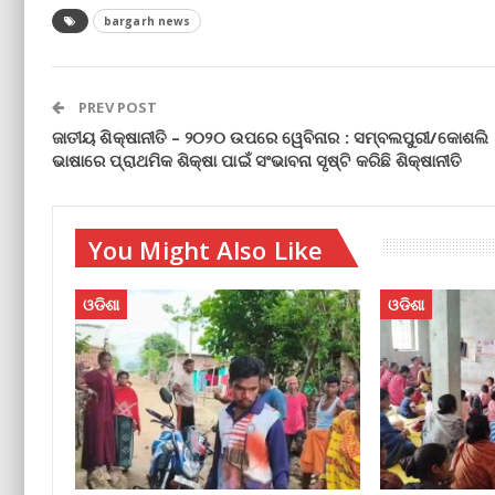
bargarh news
PREV POST
ଜାତୀୟ ଶିକ୍ଷାନୀତି – ୨୦୨୦ ଉପରେ ୱେବିନାର : ସମ୍ବଲପୁରୀ/କୋଶଲି
ଭାଷାରେ ପ୍ରାଥମିକ ଶିକ୍ଷା ପାଇଁ ସଂଭାବନା ସୃଷ୍ଟି କରିଛି ଶିକ୍ଷାନୀତି
You Might Also Like
ଓଡିଶା
ଓଡିଶା