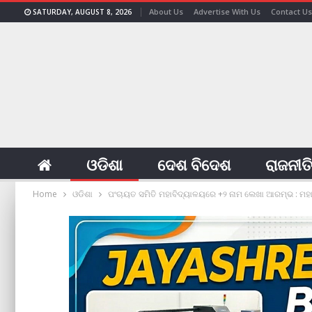
About Us
Advertise With Us
Contact Us
SATURDAY, AUGUST 8, 2026
ଓଡିଶା
ଦେଶ ବିଦେଶ
ରାଜନୀତ
Home
ଓଡିଶା
ପଂଚାୟତ ସମିତି ମହାବିଦ୍ୟାଳୟରେ +୨ ନାମ ଲେଖା ଆରମ୍ଭ : ମହ