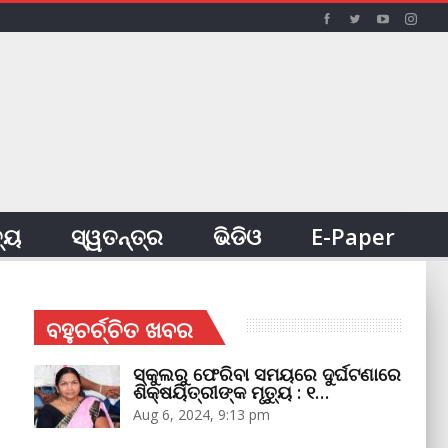
ତ୍ୟ
ସ୍ୱତନ୍ତ୍ର
ଭିଡିଓ
E-Paper
ବହୁଚର୍ଚ୍ଚିତ ଖବର
ସ୍କୁଲରୁ ଫେରିବା ସମୟରେ ଦୁର୍ଘଟଣାରେ
ଶିକ୍ଷୟିତ୍ରୀଙ୍କ ମୃତ୍ୟୁ : ୧…
Aug 6, 2024, 9:13 pm