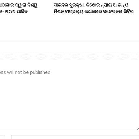
ାଗାର ଦ୍ୱାରା ବିଶ୍ୱ
ସାଇବର ସୁରକ୍ଷା, କିଶୋର ନ୍ୟାୟ ଆଇନ୍ ଓ
ାହ–୨୦୨୬ ପାଳିତ
ମିଶନ ବାତ୍ସଲ୍ୟ ଯୋଜନାର ସଚେତନତା ଶିବିର
ss will not be published.