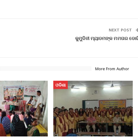
NEXT POST
କୁମୁଦିନୀ ମ୍ୟାଡମଙ୍କ ମମତାର ଡୋର
More From Author
ଓଡିଶା