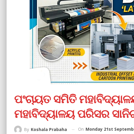
ପଂଚାୟତ ସମିତି ମହାବିଦ୍ୟା
ମହାବିଦ୍ୟାଳୟ ପରିସର ସାନ
On
Monday 21st Septembe
By
Koshala Prabaha