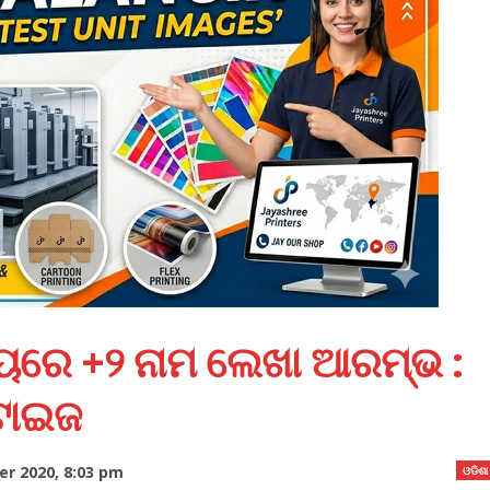
ଳୟରେ +୨ ନାମ ଲେଖା ଆରମ୍ଭ :
ିଟାଇଜ
r 2020, 8:03 pm
ଓଡିଶା