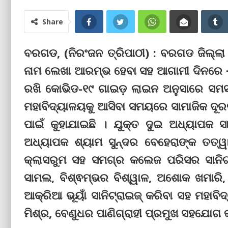
Share
ବରଗଡ, (ନିରଂଜନ ତ୍ରିପାଠୀ) : ବରଗଡ ଜିଲ୍ଲା
ନାମ ଲେଖା ଆରମ୍ଭ ହେବା ସହ ଆଗାମୀ ଦିନରେ +୩
ରଖି କୋଭିଡ-୧୯ ଗାଇଡ଼ ଲାଇନ ଅନୁସାରେ ସମସ୍
ମହାବିଦ୍ୟାଳୟକୁ ଆସିବା ସମୟରେ ସାମାଜିକ ଦୂର
ପାଇଁ କୁହାଯାଇଛି । ଯୁକ୍ତ ଦୁଇ ଅଧ୍ୟାପକ ସା
ଅଧ୍ୟାପକ ଶ୍ୟାମ ସୁନ୍ଦର ବେହେରାଙ୍କ ତତ୍
କ୍ଲାସରୁମ ସହ ସମଗ୍ର କଲେଜ ପରିସର ସାନିଟା
ସାମଲ, ବିଶ୍ଵମ୍ଭର ବିଶ୍ୱାଳ, ଅଶୋକ ଖମାରି, ପ
ଆକ୍ରିଆ ଭୂୟାଁ ସାନିଟ୍ରାଇଜ୍ କରିବା ସହ ମହାବି
ମିଶ୍ର, ବେଣୁଧର ପାଣିଗ୍ରାହୀ ପ୍ରମୁଖ ସହଯୋଗ 