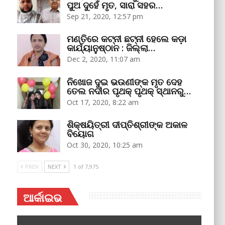
ପୁଅ ଦୁହେଁ ମୃତ, ସାରା ସହର…
Sep 21, 2020, 12:57 pm
ମଣ୍ତିରେ କଟ୍‌ନୀ ଛଟ୍‌ନୀ ହେଲେ କଡ଼ା
କାର୍ଯ୍ୟାନୁଷ୍ଠାନ : ଜିଲ୍ଲା…
Dec 2, 2020, 11:07 am
ନିଖୋଜ ଦୁଇ ଭଉଣୀଙ୍କ ମୃତ ଦେହ
ତେଲ ନଦୀର ପୃଥକ୍‌ ପୃଥକ୍‌ ସ୍ଥାନରୁ…
Oct 17, 2020, 8:22 am
ଶିକ୍ଷୟିତ୍ରୀ ଦୀପ୍ତିଶ୍ରୀଙ୍କ ଅକାଳ
ବିୟୋଗ
Oct 30, 2020, 10:25 am
PREV
NEXT
1 of 7,975
ଆର୍କାଇଭ