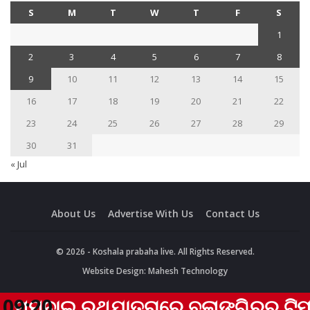
S
M
T
W
T
F
S
1
2
3
4
5
6
7
8
9
10
11
12
13
14
15
16
17
18
19
20
21
22
23
24
25
26
27
28
29
30
31
« Jul
About Us
Advertise With Us
Contact Us
© 2026 - Koshala prabaha live. All Rights Reserved.
Website Design:
Mahesh Technology
ୁମ୍ବାଇ ରଥଯାତ୍ରାରେ ବଲାଙ୍ଗିରର ଟିମ୍ ଏକ
09:20