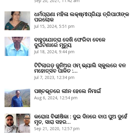
Sep 20, 2021, 11:42 am
ଧର୍ମପ୍ରାଣା ମହିଳା ଲକ୍ଷ୍ମୀପ୍ରିୟା ତ୍ରିପାଠୀଙ୍କ
ପରଲୋକ
Jul 15, 2024, 5:51 pm
ବାହୁଡ଼ାଯାତ୍ରା ଦେଖି ଫେରିବା ବେଳେ
ଦୁର୍ଘଟଣାରେ ମୃତ୍ୟୁ
Jul 18, 2024, 9:44 pm
ଟିଟିଲାଗଡ଼ ଜୁନିଅର ଓମ୍‌ ଭ୍ୟାଲି ସ୍କୁଲରେ ବନ
ମହୋତ୍ସବ ପାଳିତ :…
Jul 7, 2023, 12:34 pm
ପଞ୍ଚଭୂତରେ ଲୀନ ହେଲେ ନିମାଇଁ
Aug 6, 2024, 12:54 pm
କରୋନା ବିଭୀଷିକା : ଦୁଇ ଦିନରେ ବାପ ପୁଅ ଦୁହେଁ
ମୃତ, ସାରା ସହର…
Sep 21, 2020, 12:57 pm