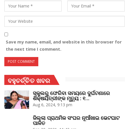
Save my name, email, and website in this browser for
the next time I comment.
ବହୁଚର୍ଚ୍ଚିତ ଖବର
ସ୍କୁଲରୁ ଫେରିବା ସମୟରେ ଦୁର୍ଘଟଣାରେ
ଶିକ୍ଷୟିତ୍ରୀଙ୍କ ମୃତ୍ୟୁ : ୧…
Aug 6, 2024, 9:13 pm
ଜିଲ୍ଲା ପ୍ରାଥମିକ ସଂଘର ନୂଆଁଖାଇ ଭେଟଘାଟ
ପାଳିତ