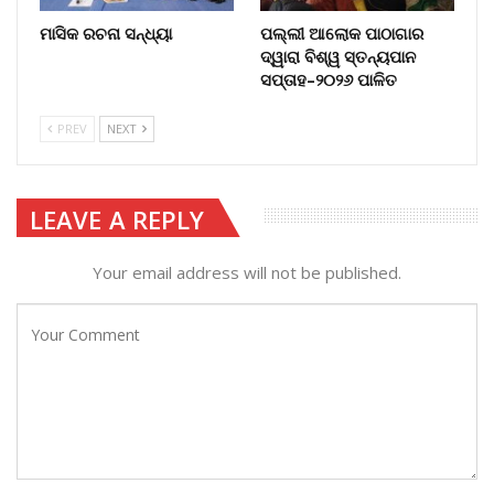
ମାସିକ ରଚନା ସନ୍ଧ୍ୟା
ପଲ୍ଲୀ ଆଲୋକ ପାଠାଗାର
ଦ୍ୱାରା ବିଶ୍ୱ ସ୍ତନ୍ୟପାନ
ସପ୍ତାହ–୨୦୨୬ ପାଳିତ
PREV
NEXT
LEAVE A REPLY
Your email address will not be published.