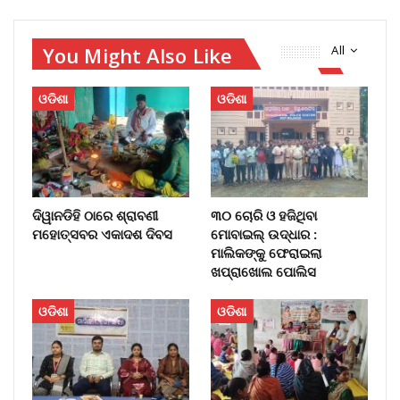
You Might Also Like
All
ଓଡିଶା
ଓଡିଶା
ଦିୱାନଡିହି ଠାରେ ଶ୍ରାବଣୀ
୩୦ ଚୋରି ଓ ହଜିଥିବା
ମହୋତ୍ସବର ଏକାଦଶ ଦିବସ
ମୋବାଇଲ୍‌ ଉଦ୍ଧାର :
ମାଲିକଙ୍କୁ ଫେରାଇଲା
ଖପ୍ରାଖୋଲ ପୋଲିସ
ଓଡିଶା
ଓଡିଶା