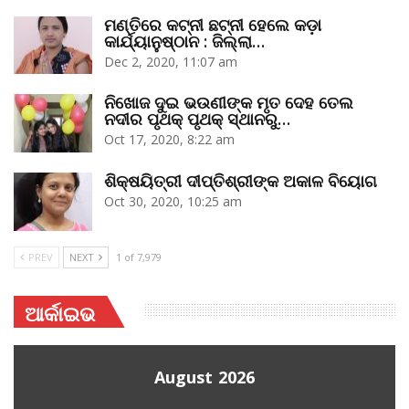
ମଣ୍ତିରେ କଟ୍‌ନୀ ଛଟ୍‌ନୀ ହେଲେ କଡ଼ା
କାର୍ଯ୍ୟାନୁଷ୍ଠାନ : ଜିଲ୍ଲା…
Dec 2, 2020, 11:07 am
ନିଖୋଜ ଦୁଇ ଭଉଣୀଙ୍କ ମୃତ ଦେହ ତେଲ
ନଦୀର ପୃଥକ୍‌ ପୃଥକ୍‌ ସ୍ଥାନରୁ…
Oct 17, 2020, 8:22 am
ଶିକ୍ଷୟିତ୍ରୀ ଦୀପ୍ତିଶ୍ରୀଙ୍କ ଅକାଳ ବିୟୋଗ
Oct 30, 2020, 10:25 am
PREV
NEXT
1 of 7,979
ଆର୍କାଇଭ
August 2026