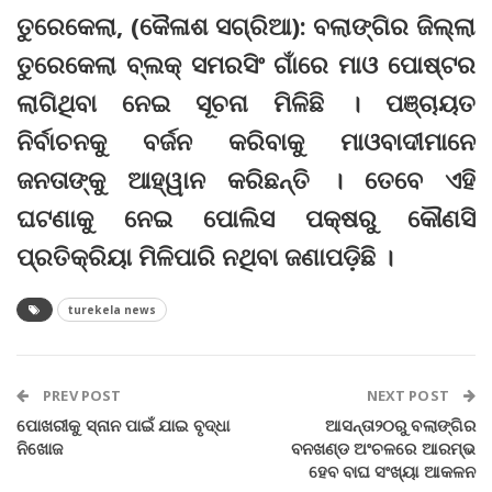
ତୁରେକେଲା, (କୈଳାଶ ସଗ୍ରିଆ): ବଲାଙ୍ଗିର ଜିଲ୍ଲା
ତୁରେକେଲା ବ୍ଲକ୍‌ ସମରସିଂ ଗାଁରେ ମାଓ ପୋଷ୍ଟର
ଲାଗିଥିବା ନେଇ ସୂଚନା ମିଳିଛି । ପଞ୍ଚାୟତ
ନିର୍ବାଚନକୁ ବର୍ଜନ କରିବାକୁ ମାଓବାଦୀମାନେ
ଜନତାଙ୍କୁ ଆହ୍ୱାନ କରିଛନ୍ତି । ତେବେ ଏହି
ଘଟଣାକୁ ନେଇ ପୋଲିସ ପକ୍ଷରୁ କୌଣସି
ପ୍ରତିକ୍ରିୟା ମିଳିପାରି ନଥିବା ଜଣାପଡ଼ିଛି ।
turekela news
PREV POST
NEXT POST
ପୋଖରୀକୁ ସ୍ନାନ ପାଇଁ ଯାଇ ବୃଦ୍ଧା
ଆସନ୍ତା୨୦ରୁ ବଲାଙ୍ଗିର
ନିଖୋଜ
ବନଖଣ୍ଡ ଅଂଚଳରେ ଆରମ୍ଭ
ହେବ ବାଘ ସଂଖ୍ୟା ଆକଳନ