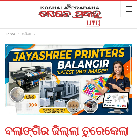
Home
ଓଡିଶା
ବଲାଙ୍ଗିର ଜିଲ୍ଲା ତୁରେକେଲା