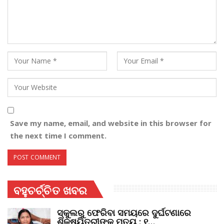
Save my name, email, and website in this browser for
the next time I comment.
ବହୁଚର୍ଚ୍ଚିତ ଖବର
ସ୍କୁଲରୁ ଫେରିବା ସମୟରେ ଦୁର୍ଘଟଣାରେ
ଶିକ୍ଷୟିତ୍ରୀଙ୍କ ମୃତ୍ୟୁ : ୧…