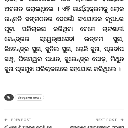
ଅବଗତ କରାଇଥିଲେ । ଏହି କାର୍ଯ୍ୟକ୍ରମକୁ ଲୋକ
ଉନ୍ନତି ସଙ୍ଗଠନର ଦେଓଗାଁ ସଂଯୋଜକ ରୂପଧର
ପୂଟା ପରିଚାଳନା କରିଥିବା ବେଳେ ଚାଟଶାଳୀ
କେନ୍ଦ୍ରର ସ୍ୱେଚ୍ଛାସେବୀ ଉତ୍ତମ ସୁନା,
ଜିତେନ୍ଦ୍ର ସୁନା, ସୁନିଲ ସୁନା, ରୋଜି ସୁନା, ପ୍ରଦୀପ
ସାହୁ, ପିତାମ୍ୱର ପଧାନ, ସୁରେନ୍ଦ୍ର ପୋଢ଼, ମିଥୁନ
ସୁନା ପ୍ରମୁଖ ପରିଚାଳନାରେ ସହଯୋଗ କରିଥିଲେ ।
deogaon news
PREV POST
NEXT POST
ମୁଁ ଏବେ ବି ଅନୁଭବ କରୁଛି ଯେ,
ଦୀନକୃଷ୍ଣ ୱେଲଫେୟାର ଟ୍ରଷ୍ଟ