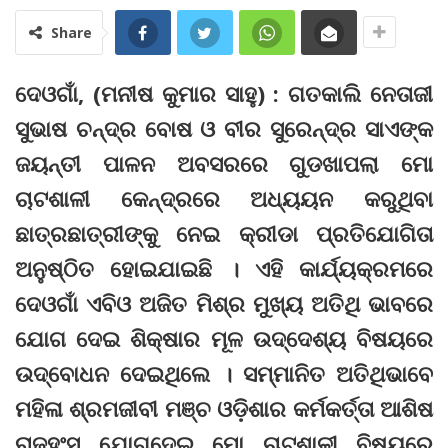
Share
ଦେଓଗାଁ, (ମନୀଷ କୁମାର ସାହୁ) : ଗତକାଲି ନେତାଜୀ
ସୁଭାଷ ଚନ୍ଦ୍ର ବୋଷ ଓ ବୀର ସୁରେନ୍ଦ୍ର ସାଏଙ୍କ
ଜୟନ୍ତୀ ପାଳନ ଅବସରରେ ଗୁଡଖାପଲା ମୋ
ଚାଟଶାଳୀ କେନ୍ଦ୍ରରେ ଅଧ୍ୟୟନ କରୁଥିବା
ଛାତ୍ରଛାତ୍ରୀଙ୍କୁ ନେଇ କ୍ରୀଡା ପ୍ରତିଯୋଗିତା
ଅନୁଷ୍ଠିତ ହୋଇଯାଇଛି । ଏହି କାର୍ଯ୍ୟକ୍ରମରେ
ଦେଓଗାଁ ଏବିଓ ଅଜିତ ମିଶ୍ର ମୁଖ୍ୟ ଅତିଥି ଭାବରେ
ଯୋଗ ଦେଇ ଶିକ୍ଷାର ମୂଳ ଉଦ୍ଦେଶ୍ୟ ବିଷୟରେ
ଉଦ୍‌ବୋଧନ ଦେଇଥିଲେ । ସମ୍ମାନିତ ଅତିଥିଭାବେ
ମହିଳା ଶ୍ରମଜୀବୀ ମଞ୍ଚ ଓଡ଼ିଶାର କର୍ମକର୍ତ୍ତା ଆଶିଷ
ରାଜହଂସ ଯୋଗଦେଇ ମୋ ଚାଟଶାଳୀ ବିଷୟରେ