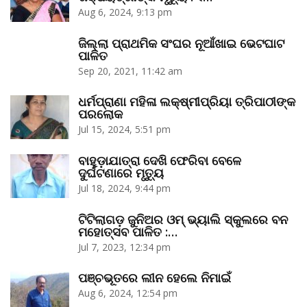
Aug 6, 2024, 9:13 pm
ଜିଲ୍ଲା ପ୍ରାଥମିକ ସଂଘର ନୂଆଁଖାଇ ଭେଟଘାଟ
ପାଳିତ
Sep 20, 2021, 11:42 am
ଧର୍ମପ୍ରାଣା ମହିଳା ଲକ୍ଷ୍ମୀପ୍ରିୟା ତ୍ରିପାଠୀଙ୍କ
ପରଲୋକ
Jul 15, 2024, 5:51 pm
ବାହୁଡ଼ାଯାତ୍ରା ଦେଖି ଫେରିବା ବେଳେ
ଦୁର୍ଘଟଣାରେ ମୃତ୍ୟୁ
Jul 18, 2024, 9:44 pm
ଟିଟିଲାଗଡ଼ ଜୁନିଅର ଓମ୍‌ ଭ୍ୟାଲି ସ୍କୁଲରେ ବନ
ମହୋତ୍ସବ ପାଳିତ :…
Jul 7, 2023, 12:34 pm
ପଞ୍ଚଭୂତରେ ଲୀନ ହେଲେ ନିମାଇଁ
Aug 6, 2024, 12:54 pm