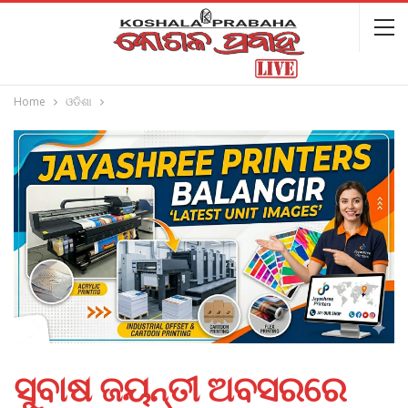
Home
ଓଡିଶା
ସୁବାଷ ଜୟନ୍ତୀ ଅବସରରେ