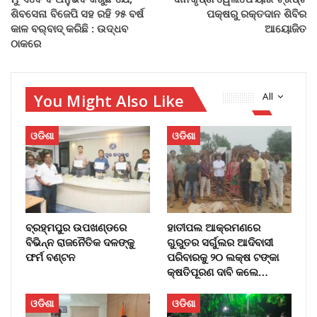
ଶିବସେନା ବିଜେପି ସହ ରହି ୨୫ ବର୍ଷ
ପକ୍ଷରୁ ରକ୍ତଦାନ ଶିବିର
କାଳ ବର୍‌ବାଦ୍‌ କରିଛି : ଉଦ୍ଧବ
ଆୟୋଜିତ
ଠାକରେ
You Might Also Like
All
ଓଡିଶା
ଓଡିଶା
ବ୍ରହ୍ମପୁର ଉପଖଣ୍ଡରେ
ହାତୀପଲ ଆକ୍ରମଣରେ
ବିଭିନ୍ନ ରାଜନୈତିକ ଦଳଙ୍କୁ
ଗୁରୁତର ସର୍ଗୁଲର ଆଦିବାସୀ
ଫର୍ମ ବଣ୍ଟନ
ପରିବାରକୁ ୨୦ ଲକ୍ଷ ଟଙ୍କା
କ୍ଷତିପୂରଣ ଦାବି କଲେ…
ଓଡିଶା
ଓଡିଶା