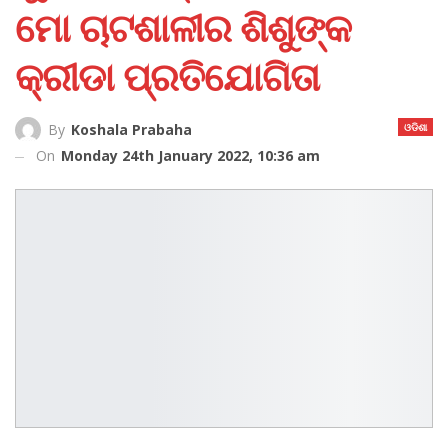
ମୋ ଚାଟଶାଳୀର ଶିଶୁଙ୍କ
କ୍ରୀଡା ପ୍ରତିଯୋଗିତା
ଓଡିଶା
By
Koshala Prabaha
On
Monday 24th January 2022, 10:36 am