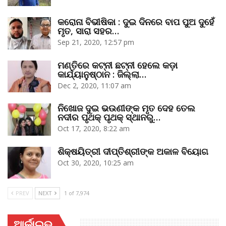
କରୋନା ବିଭୀଷିକା : ଦୁଇ ଦିନରେ ବାପ ପୁଅ ଦୁହେଁ
ମୃତ, ସାରା ସହର…
Sep 21, 2020, 12:57 pm
ମଣ୍ତିରେ କଟ୍‌ନୀ ଛଟ୍‌ନୀ ହେଲେ କଡ଼ା
କାର୍ଯ୍ୟାନୁଷ୍ଠାନ : ଜିଲ୍ଲା…
Dec 2, 2020, 11:07 am
ନିଖୋଜ ଦୁଇ ଭଉଣୀଙ୍କ ମୃତ ଦେହ ତେଲ
ନଦୀର ପୃଥକ୍‌ ପୃଥକ୍‌ ସ୍ଥାନରୁ…
Oct 17, 2020, 8:22 am
ଶିକ୍ଷୟିତ୍ରୀ ଦୀପ୍ତିଶ୍ରୀଙ୍କ ଅକାଳ ବିୟୋଗ
Oct 30, 2020, 10:25 am
PREV
NEXT
1 of 7,974
ଆର୍କାଇଭ