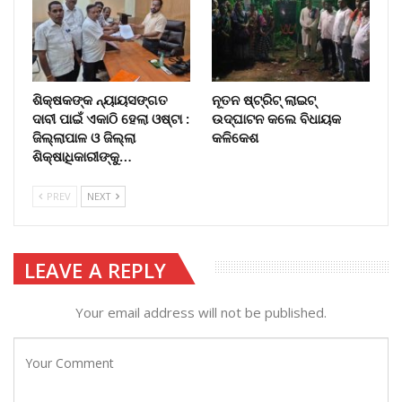
ଶିକ୍ଷକଙ୍କ ନ୍ୟାୟସଙ୍ଗତ
ନୂତନ ଷ୍ଟ୍ରିଟ୍ ଲାଇଟ୍‌
ଦାବୀ ପାଇଁ ଏକାଠି ହେଲା ଓଷ୍ଟା :
ଉଦ୍‌ଘାଟନ କଲେ ବିଧାୟକ
ଜିଲ୍ଲାପାଳ ଓ ଜିଲ୍ଲା
କଳିକେଶ
ଶିକ୍ଷାଧିକାରୀଙ୍କୁ…
PREV
NEXT
LEAVE A REPLY
Your email address will not be published.