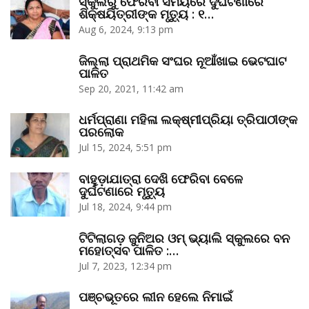
ସ୍କୁଲରୁ ଫେରିବା ସମୟରେ ଦୁର୍ଘଟଣାରେ
ଶିକ୍ଷୟିତ୍ରୀଙ୍କ ମୃତ୍ୟୁ : ୧…
Aug 6, 2024, 9:13 pm
ଜିଲ୍ଲା ପ୍ରାଥମିକ ସଂଘର ନୂଆଁଖାଇ ଭେଟଘାଟ
ପାଳିତ
Sep 20, 2021, 11:42 am
ଧର୍ମପ୍ରାଣା ମହିଳା ଲକ୍ଷ୍ମୀପ୍ରିୟା ତ୍ରିପାଠୀଙ୍କ
ପରଲୋକ
Jul 15, 2024, 5:51 pm
ବାହୁଡ଼ାଯାତ୍ରା ଦେଖି ଫେରିବା ବେଳେ
ଦୁର୍ଘଟଣାରେ ମୃତ୍ୟୁ
Jul 18, 2024, 9:44 pm
ଟିଟିଲାଗଡ଼ ଜୁନିଅର ଓମ୍‌ ଭ୍ୟାଲି ସ୍କୁଲରେ ବନ
ମହୋତ୍ସବ ପାଳିତ :…
Jul 7, 2023, 12:34 pm
ପଞ୍ଚଭୂତରେ ଲୀନ ହେଲେ ନିମାଇଁ