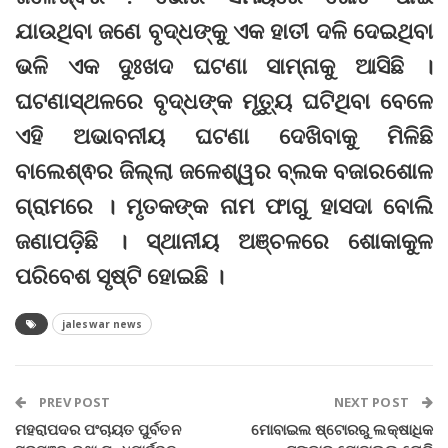
ଯାଉଥିବା ଜଣେ ବୃଦ୍ଧଙ୍କୁ ଏକ ହାତୀ ଦଳି ଦେଇଥିବା
ଭଳି ଏକ ଦୁଃଖଦ ଘଟଣା ସାମ୍‌ନାକୁ ଆସିଛି ।
ଘଟଣାସ୍ଥଳରେ ବୃଦ୍ଧଙ୍କ ମୃତ୍ୟୁ ଘଟିଥିବା ବେଳେ
ଏହି ଅଭାବନୀୟ ଘଟଣା ଦେଖିବାକୁ ମିଳିଛି
ବାଲେଶ୍ଵର ଜିଲ୍ଲା ଜଳେଶ୍ୱର ବ୍ଲକ ବଜାରଶୋଳ
ଗ୍ରାମରେ । ମୃତକଙ୍କ ନାମ ଫାଗୁ ହାସଦା ବୋଲି
ଜଣାପଡ଼ିଛି । ସ୍ଥାନୀୟ ଅଞ୍ଚଳରେ ଶୋକାକୁଳ
ପରିବେଶ ସୃଷ୍ଟି ହୋଇଛି ।
jaleswar news
PREV POST
NEXT POST
ମହରାପଦର ପଂଚାୟତ ପୁର୍ବତନ
ମୋବାଇଲ ଷ୍ଟୋରରୁ ଲକ୍ଷାଧିକ