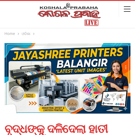
Home
ଓଡିଶା
ବୃଦ୍ଧଙ୍କୁ ଦଳିଦେଲା ହାତୀ