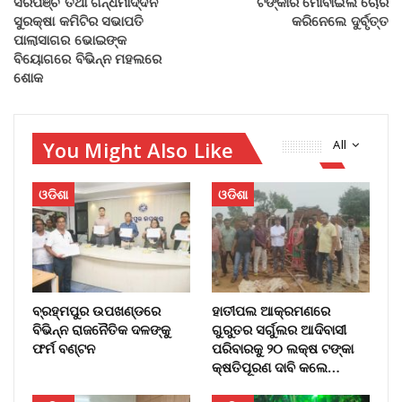
ସରପଞ୍ଚ ତଥା ଗନ୍ଧମାର୍ଦ୍ଦନ
ଟଙ୍କାର ମୋବାଇଲ ଚୋରି
ସୁରକ୍ଷା କମିଟିର ସଭାପତି
କରିନେଲେ ଦୁର୍ବୃତ୍ତ
ପାଲାସାଗର ଭୋଇଙ୍କ
ବିୟୋଗରେ ବିଭିନ୍ନ ମହଲରେ
ଶୋକ
You Might Also Like
All
ଓଡିଶା
ଓଡିଶା
ବ୍ରହ୍ମପୁର ଉପଖଣ୍ଡରେ
ହାତୀପଲ ଆକ୍ରମଣରେ
ବିଭିନ୍ନ ରାଜନୈତିକ ଦଳଙ୍କୁ
ଗୁରୁତର ସର୍ଗୁଲର ଆଦିବାସୀ
ଫର୍ମ ବଣ୍ଟନ
ପରିବାରକୁ ୨୦ ଲକ୍ଷ ଟଙ୍କା
କ୍ଷତିପୂରଣ ଦାବି କଲେ…