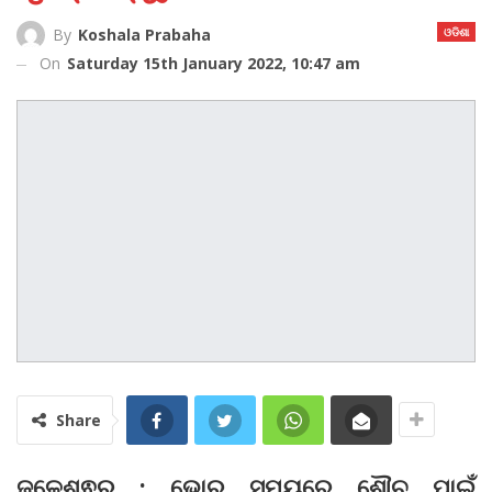
ଓଡିଶା
By
Koshala Prabaha
On
Saturday 15th January 2022, 10:47 am
Share
ଜଳେଶ୍ଵର : ଭୋର ସମୟରେ ଶୌଚ ପାଇଁ