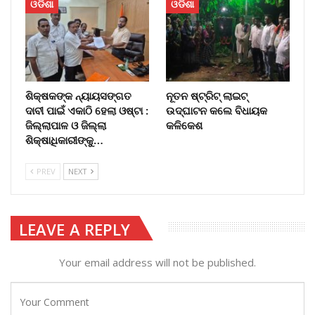
ଓଡିଶା
ଓଡିଶା
ଶିକ୍ଷକଙ୍କ ନ୍ୟାୟସଙ୍ଗତ
ନୂତନ ଷ୍ଟ୍ରିଟ୍ ଲାଇଟ୍‌
ଦାବୀ ପାଇଁ ଏକାଠି ହେଲା ଓଷ୍ଟା :
ଉଦ୍‌ଘାଟନ କଲେ ବିଧାୟକ
ଜିଲ୍ଲାପାଳ ଓ ଜିଲ୍ଲା
କଳିକେଶ
ଶିକ୍ଷାଧିକାରୀଙ୍କୁ…
PREV
NEXT
LEAVE A REPLY
Your email address will not be published.