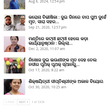
Aug 6, 2024, 12:54 pm
କରୋନା ବିଭୀଷିକା : ଦୁଇ ଦିନରେ ବାପ ପୁଅ ଦୁହେଁ
ମୃତ, ସାରା ସହର…
Sep 21, 2020, 12:57 pm
ମଣ୍ତିରେ କଟ୍‌ନୀ ଛଟ୍‌ନୀ ହେଲେ କଡ଼ା
କାର୍ଯ୍ୟାନୁଷ୍ଠାନ : ଜିଲ୍ଲା…
Dec 2, 2020, 11:07 am
ନିଖୋଜ ଦୁଇ ଭଉଣୀଙ୍କ ମୃତ ଦେହ ତେଲ
ନଦୀର ପୃଥକ୍‌ ପୃଥକ୍‌ ସ୍ଥାନରୁ…
Oct 17, 2020, 8:22 am
ଶିକ୍ଷୟିତ୍ରୀ ଦୀପ୍ତିଶ୍ରୀଙ୍କ ଅକାଳ ବିୟୋଗ
Oct 30, 2020, 10:25 am
PREV
NEXT
1 of 7,974