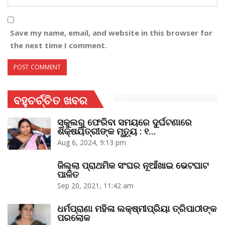
Save my name, email, and website in this browser for
the next time I comment.
ବହୁଚର୍ଚ୍ଚିତ ଖବର
ସ୍କୁଲରୁ ଫେରିବା ସମୟରେ ଦୁର୍ଘଟଣାରେ
ଶିକ୍ଷୟିତ୍ରୀଙ୍କ ମୃତ୍ୟୁ : ୧…
Aug 6, 2024, 9:13 pm
ଜିଲ୍ଲା ପ୍ରାଥମିକ ସଂଘର ନୂଆଁଖାଇ ଭେଟଘାଟ
ପାଳିତ
Sep 20, 2021, 11:42 am
ଧର୍ମପ୍ରାଣା ମହିଳା ଲକ୍ଷ୍ମୀପ୍ରିୟା ତ୍ରିପାଠୀଙ୍କ
ପରଲୋକ