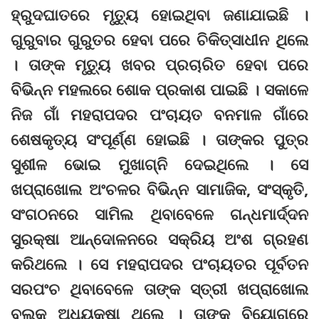
ହ୍ରୁଦଘାତରେ ମୃତ୍ୟୁ ହୋଇଥିବା ଜଣାଯାଇଛି ।
ଗୁରୁବାର ଗୁରୁତର ହେବା ପରେ ଚିକିତ୍ସାଧୀନ ଥିଲେ
। ତାଙ୍କ ମୃତ୍ୟୁ ଖବର ପ୍ରଚାରିତ ହେବା ପରେ
ବିଭିନ୍ନ ମହଲରେ ଶୋକ ପ୍ରକାଶ ପାଇଛି । ସକାଳେ
ନିଜ ଗାଁ ମହରାପଦର ପଂଚାୟତ ବନମାଳ ଗାଁରେ
ଶେଷକୃତ୍ୟ ସଂପୂର୍ଣ୍ଣ ହୋଇଛି । ତାଙ୍କର ପୁତ୍ର
ସୁଶୀଳ ଭୋଇ ମୁଖାଗ୍ନି ଦେଇଥିଲେ । ସେ
ଖପ୍ରାଖୋଲ ଅଂଚଳର ବିଭିନ୍ନ ସାମାଜିକ, ସଂସ୍କୃତି,
ସଂଗଠନରେ ସାମିଲ ଥିବାବେଳେ ଗନ୍ଧମାର୍ଦ୍ଦନ
ସୁରକ୍ଷା ଆନ୍ଦୋଳନରେ ସକ୍ରିୟ ଅଂଶ ଗ୍ରହଣ
କରିଥଲେ । ସେ ମହରାପଦର ପଂଚାୟତର ପୂର୍ବତନ
ସରପଂଚ ଥିବାବେଳେ ତାଙ୍କ ସ୍ତ୍ରୀ ଖପ୍ରାଖୋଲ
ବ୍ଲକ ଅଧ୍ୟକ୍ଷା ଥିଲେ । ତାଙ୍କ ବିୟୋଗରେ