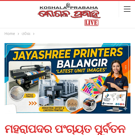
Home
ଓଡିଶା
ମହରାପଦର ପଂଚାୟତ ପୁର୍ବତନ