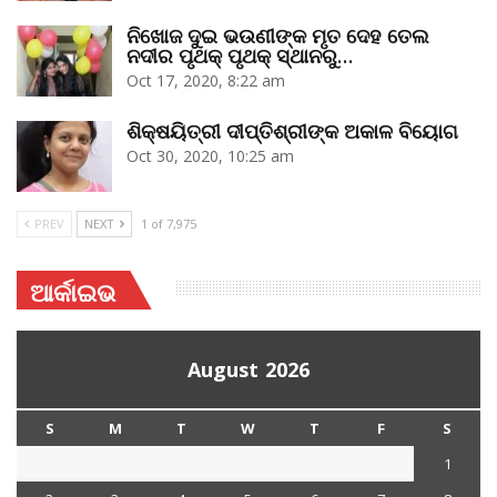
ନିଖୋଜ ଦୁଇ ଭଉଣୀଙ୍କ ମୃତ ଦେହ ତେଲ
ନଦୀର ପୃଥକ୍‌ ପୃଥକ୍‌ ସ୍ଥାନରୁ…
Oct 17, 2020, 8:22 am
ଶିକ୍ଷୟିତ୍ରୀ ଦୀପ୍ତିଶ୍ରୀଙ୍କ ଅକାଳ ବିୟୋଗ
Oct 30, 2020, 10:25 am
PREV
NEXT
1 of 7,975
ଆର୍କାଇଭ
August 2026
S
M
T
W
T
F
S
1