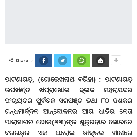
Share
ପାଟଣାଗଡ଼, (ଗୋରେଖନାଥ ବରିହା) : ପାଟଣାଗଡ଼
ଉପଖଣ୍ଡ ଖପ୍ରାଖୋଲ ବ୍ଲକ ମହରାପଦର
ପଂଚାୟତର ପୁର୍ବତନ ସରପଞ୍ଚ ତଥା ୮୦ ଦଶକର
ଗନ୍ଧମାର୍ଦ୍ଦନ ଆନ୍ଦୋଳନର ଆଗ ଧାଡିର ନେତା
ପାଲାସାଗର ଭୋଇ(୬୩)ଙ୍କ ଶୁକ୍ରବାର ଭୋରରେ
ବରଗଡ଼ର ଏକ ଘରୋଇ ଡାକ୍ତର ଖାନାରେ