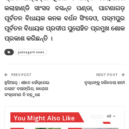
କଲାହାଣ୍ଡି ସାଂସଦ ବସନ୍ତ ପଣ୍ଡା, ପାଟଣାଗଡ଼
ପୂର୍ବତନ ବିଧାୟକ କନକ ବର୍ଧନ ସିଂଦେଓ, ପଦ୍ମପୁର
ପୂର୍ବତନ ବିଧାୟକ ପ୍ରଦୀପ ପୁରୋହିତ ପ୍ରମୁଖ ଶୋକ
ପ୍ରକାଶ କରିଛନ୍ତି ।
patnagarh news
PREV POST
NEXT POST
ହୁସିଆର୍‌ : ଶୀତେ କେଁର୍‌ରେଇ
ବୃଦ୍ଧଙ୍କୁ ଦଳିଦେଲା ହାତୀ
ଗଲାନ’ ବଲାଙ୍ଗିର, କରୋନା
ସଂକ୍ରମଣ ବି ବଢ଼ୁଛେ
You Might Also Like
All