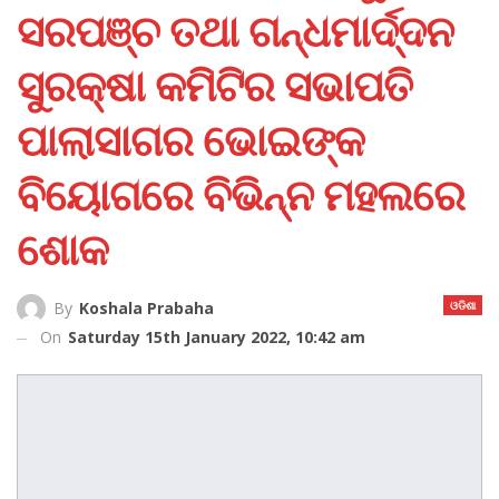
ସରପଞ୍ଚ ତଥା ଗନ୍ଧମାର୍ଦ୍ଦନ
ସୁରକ୍ଷା କମିଟିର ସଭାପତି
ପାଲାସାଗର ଭୋଇଙ୍କ
ବିୟୋଗରେ ବିଭିନ୍ନ ମହଲରେ
ଶୋକ
ଓଡିଶା
By
Koshala Prabaha
On
Saturday 15th January 2022, 10:42 am