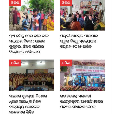
ଓଡିଶା
ଓଡିଶା
ଚାଷ ଜମିକୁ ନେଇ ଭାଇ ଭାଇ
ପଲ୍ଲୀ ଆଲୋକ ପାଠାଗାର
ମଧ୍ୟରେ ବିବାଦ : ଭାଉଜ
ଦ୍ୱାରା ବିଶ୍ୱ ସ୍ତନ୍ୟପାନ
ଗୁରୁତର, ଦିଅର ପରିବାର
ସପ୍ତାହ–୨୦୨୬ ପାଳିତ
ବିରୋଧରେ ଅଭିଯୋଗ
ଓଡିଶା
ଓଡିଶା
ସାଇବର ସୁରକ୍ଷା, କିଶୋର
ରାଉରକେଲା ସରକାରୀ
ନ୍ୟାୟ ଆଇନ୍ ଓ ମିଶନ
କଣ୍ଟ୍ରାକ୍ଟର ଆସୋସିଏସନର
ବାତ୍ସଲ୍ୟ ଯୋଜନାର
ପ୍ରଥମ ସାଧାରଣ ବୈଠକ
ସଚେତନତା ଶିବିର