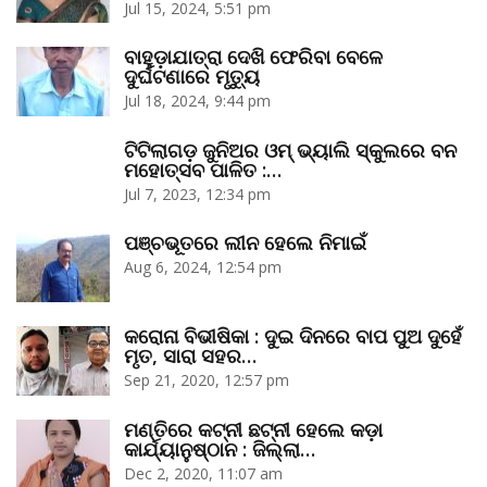
Jul 15, 2024, 5:51 pm
ବାହୁଡ଼ାଯାତ୍ରା ଦେଖି ଫେରିବା ବେଳେ
ଦୁର୍ଘଟଣାରେ ମୃତ୍ୟୁ
Jul 18, 2024, 9:44 pm
ଟିଟିଲାଗଡ଼ ଜୁନିଅର ଓମ୍‌ ଭ୍ୟାଲି ସ୍କୁଲରେ ବନ
ମହୋତ୍ସବ ପାଳିତ :…
Jul 7, 2023, 12:34 pm
ପଞ୍ଚଭୂତରେ ଲୀନ ହେଲେ ନିମାଇଁ
Aug 6, 2024, 12:54 pm
କରୋନା ବିଭୀଷିକା : ଦୁଇ ଦିନରେ ବାପ ପୁଅ ଦୁହେଁ
ମୃତ, ସାରା ସହର…
Sep 21, 2020, 12:57 pm
ମଣ୍ତିରେ କଟ୍‌ନୀ ଛଟ୍‌ନୀ ହେଲେ କଡ଼ା
କାର୍ଯ୍ୟାନୁଷ୍ଠାନ : ଜିଲ୍ଲା…
Dec 2, 2020, 11:07 am