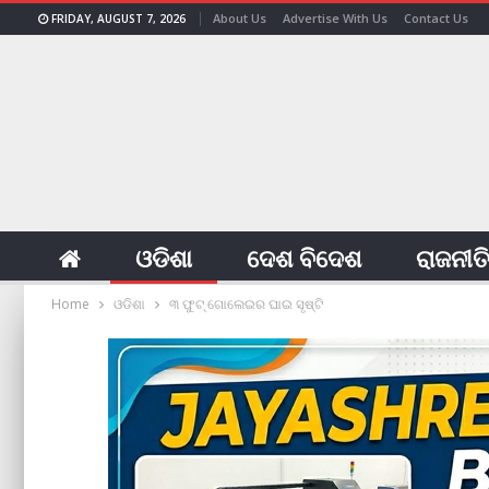
About Us
Advertise With Us
Contact Us
FRIDAY, AUGUST 7, 2026
ଓଡିଶା
ଦେଶ ବିଦେଶ
ରାଜନୀତ
Home
ଓଡିଶା
୩ ଫୁଟ୍ ଗୋଲେଇର ଘାଇ ସୃଷ୍ଟି