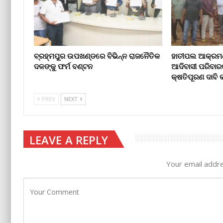
ବ୍ରହ୍ମପୁର ଉପଖଣ୍ଡରେ ବିଭିନ୍ନ ରାଜନୈତିକ
ହାତୀପଲ ଆକ୍ରମଣ
ଦଳଙ୍କୁ ଫର୍ମ ବଣ୍ଟନ
ଆଦିବାସୀ ପରିବାର
କ୍ଷତିପୂରଣ ଦାବ
PREV
NEXT
LEAVE A REPLY
Your email addre