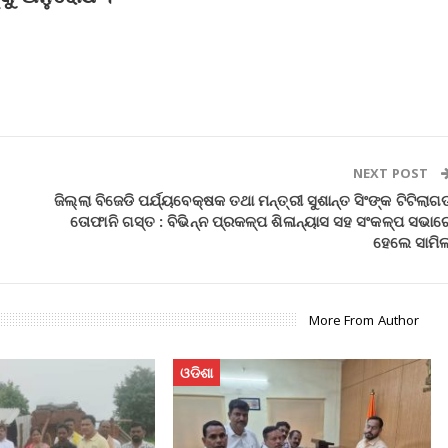
NEXT POST
ଜିଲ୍ଲା ବିଜେଡି ପର୍ଯ୍ୟବେକ୍ଷକ ତଥା ମନ୍ତ୍ରୀ ସୁଶାନ୍ତ ସିଂଙ୍କ ଟିଟିଲାଗ
ତୋଫାନି ଗସ୍ତ : ବିଭିନ୍ନ ପ୍ରକଳ୍ପ ଶିଳାନ୍ୟାସ ସହ ସଂକଳ୍ପ ସଭାର
ହେଲେ ସାମି
More From Author
ଓଡିଶା