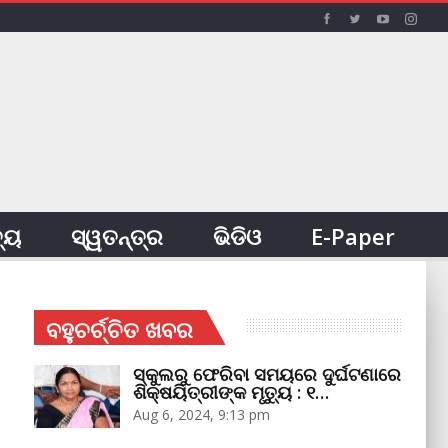
ତ୍ୟ
ସ୍ୱତନ୍ତ୍ର
ଭିଡିଓ
E-Paper
ବହୁଚର୍ଚ୍ଚିତ ଖବର
ସ୍କୁଲରୁ ଫେରିବା ସମୟରେ ଦୁର୍ଘଟଣାରେ
ଶିକ୍ଷୟିତ୍ରୀଙ୍କ ମୃତ୍ୟୁ : ୧…
Aug 6, 2024, 9:13 pm