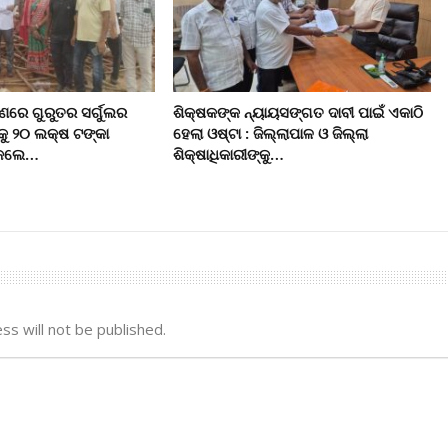
ରେ ଗୁରୁତର ସର୍ଗୁଲର
ଶିକ୍ଷକଙ୍କ ନ୍ୟାୟସଙ୍ଗତ ଦାବୀ ପାଇଁ ଏକାଠି
କୁ ୨୦ ଲକ୍ଷ ଟଙ୍କା
ହେଲା ଓଷ୍ଟା : ଜିଲ୍ଲାପାଳ ଓ ଜିଲ୍ଲା
ି କଲେ…
ଶିକ୍ଷାଧିକାରୀଙ୍କୁ…
ss will not be published.