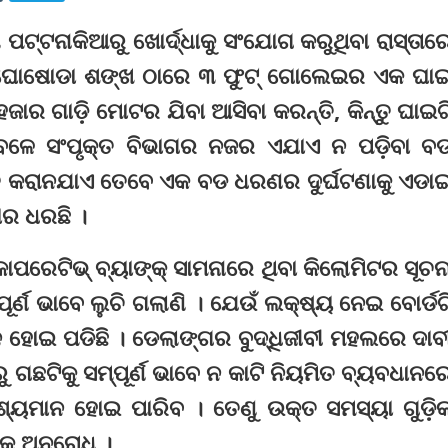
ା ପଟ୍ଟନାକିଆରୁ ଖୋର୍ଦ୍ଧାକୁ ସଂଯୋଗ କରୁଥିବା ରାସ୍ତାର
 ଘୋଷୋଡା ଶଙ୍ଖ ଠାରେ ୩ ଫୁଟ୍ ଗୋଲେଇର ଏକ ଘା
 ହଜାର ଗାଡ଼ି ମୋଟର ଯିବା ଆସିବା କରନ୍ତି, କିନ୍ତୁ ଘାଇଟ
ବେଳେ ସଂପୃକ୍ତ ବିଭାଗର ନଜର ଏଯାଏ ନ ପଡ଼ିବା ବ
ାମତି କରାନଯାଏ ତେବେ ଏକ ବଡ ଧରଣର ଦୁର୍ଘଟଣାକୁ ଏଡା
ୋର ଧରଛି ।
ୋପରେଟିଭ୍ ବ୍ୟାଙ୍କ୍ ସାମନାରେ ଥିବା କିଲୋମିଟର ସୂଚନ
ପୂର୍ଣ ଭାବେ ଲୁଚି ଗଲାଣି । ଯେଉଁ ଲକ୍ଷ୍ୟ ନେଇ ବୋର୍ଡଟ
ିନ ହୋଇ ପଡିଛି । ଡେଲାଙ୍ଗର ବୁଦ୍ଧିଜୀବୀ ମହଲରେ ଦାବ
ୁ ଗଛଟିକୁ ସମ୍ପୂର୍ଣ ଭାବେ ନ କାଟି ନିୟମିତ ବ୍ୟବଧାନର
ଦୃଶ୍ୟମାନ ହୋଇ ପାରିବ । ତେଣୁ ଉକ୍ତ ସମସ୍ୟା ଗୁଡ଼ି
୍କୁ ଅନୁରୋଧ ।