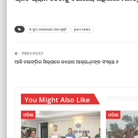
୩ ଫୁଟ୍ ଗୋଲେଇର ଘାଇ ସୃଷ୍ଟି
puri news
PREV POST
ଆଜି ବଲାଙ୍ଗିର ଜିଲ୍ଲାରେ କରୋନା ଆକ୍ରାନ୍ତଙ୍କ ସଂଖ୍ୟା ୬
You Might Also Like
ଓଡିଶା
ଓଡିଶା