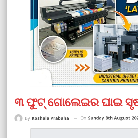
୩ ଫୁଟ୍ ଗୋଲେଇର ଘାଇ ସୃଷ୍
On
Sunday 8th August 202
By
Koshala Prabaha