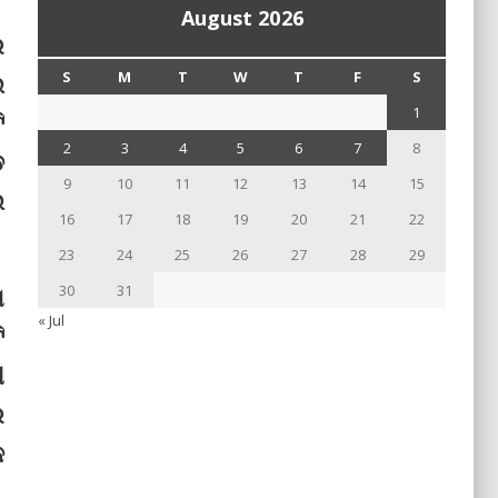
August 2026
େ
S
M
T
W
T
F
S
ଇ
1
ି
2
3
4
5
6
7
8
ଡ
9
10
11
12
13
14
15
ଇ
16
17
18
19
20
21
22
23
24
25
26
27
28
29
30
31
ା
« Jul
ି
ୀ
େ
କ