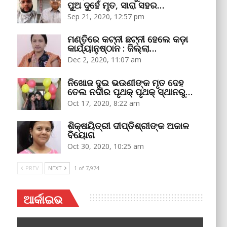
ପୁଅ ଦୁହେଁ ମୃତ, ସାରା ସହର…
Sep 21, 2020, 12:57 pm
ମଣ୍ତିରେ କଟ୍‌ନୀ ଛଟ୍‌ନୀ ହେଲେ କଡ଼ା
କାର୍ଯ୍ୟାନୁଷ୍ଠାନ : ଜିଲ୍ଲା…
Dec 2, 2020, 11:07 am
ନିଖୋଜ ଦୁଇ ଭଉଣୀଙ୍କ ମୃତ ଦେହ
ତେଲ ନଦୀର ପୃଥକ୍‌ ପୃଥକ୍‌ ସ୍ଥାନରୁ…
Oct 17, 2020, 8:22 am
ଶିକ୍ଷୟିତ୍ରୀ ଦୀପ୍ତିଶ୍ରୀଙ୍କ ଅକାଳ
ବିୟୋଗ
Oct 30, 2020, 10:25 am
PREV
NEXT
1 of 7,974
ଆର୍କାଇଭ