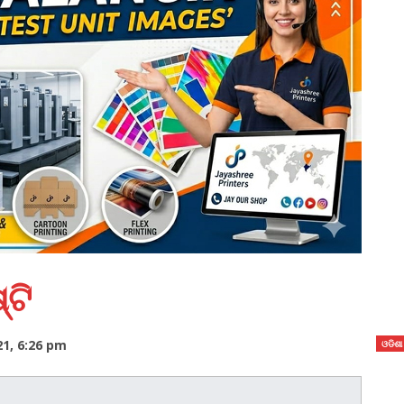
ଟି
1, 6:26 pm
ଓଡିଶା