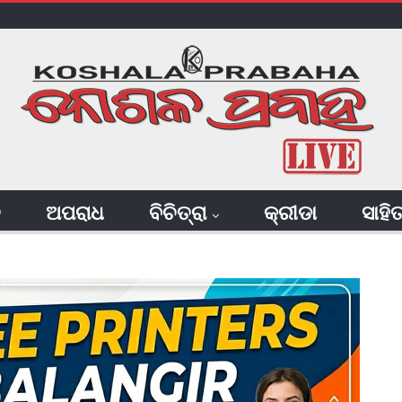
ି
ଅପରାଧ
ବିଚିତ୍ରା
କ୍ରୀଡା
ସାହି