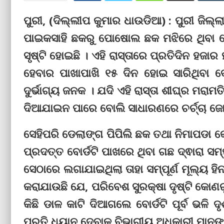
ପୁରୀ, (ଦିଲ୍ଲୀପ କୁମାର ଧାଉଡିଆ) : ପୁରୀ ଜିଲ୍ଲ
ପାଇକସାହି ଛକରୁ ପୋଷୋଲ ଛକ ମଝିରେ ଥିବା
ସୃଷ୍ଟି ହୋଇଛି । ଏହି ରାସ୍ତାରେ ପ୍ରତିଦିନ ହଜାର
ହେବାର ପାଖାପାଖି ୧୫ ଦିନ ହୋଇ ସାରିଥିବା 
ଦୁର୍ଭାଗ୍ୟ ଜନକ । ଯଦି ଏହି ରାସ୍ତା ଶୀଘ୍ର ମର
ଦିଆଯାଇନ ପାରେ ବୋଲି ସାଧାରଣରେ ଚର୍ଚ୍ଚା ଜ
ସେହିପରି ଡେଲାଙ୍ଗ ପିପିଲି ଛକ ତଥା ନିମାପଡା କ
ପ୍ରଦତ୍ତ ବୋର୍ଡଟି ପାଖରେ ଥିବା ଗଛ ଦ୍ଵାରା ସମ୍
ସେଠାରେ ଲଗାଯାଇଥିଲା ତାହା ସମ୍ପୂର୍ଣ ମୂଲ୍ୟ ହ
କରାଯାଉଛି ଯେ, ପରିବେଶ ସୁରକ୍ଷା ଦୃଷ୍ଟି କୋଣର
କିଛି ଡାଳ କାଟି ଦିଆଗଲେ ବୋର୍ଡଟି ପୂର୍ବ ଭଳି 
ପ୍ରତି ଧ୍ୟାନ ଦେବାକୁ ବିଭାଗୀୟ ଅଧିକାରୀ ମାନଙ