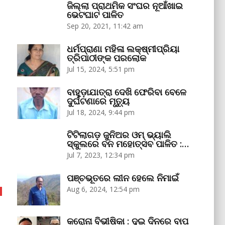
ଜିଲ୍ଲା ପ୍ରାଥମିକ ସଂଘର ନୂଆଁଖାଇ
ଭେଟଘାଟ ପାଳିତ
Sep 20, 2021, 11:42 am
ଧର୍ମପ୍ରାଣା ମହିଳା ଲକ୍ଷ୍ମୀପ୍ରିୟା
ତ୍ରିପାଠୀଙ୍କ ପରଲୋକ
Jul 15, 2024, 5:51 pm
ବାହୁଡ଼ାଯାତ୍ରା ଦେଖି ଫେରିବା ବେଳେ
ଦୁର୍ଘଟଣାରେ ମୃତ୍ୟୁ
Jul 18, 2024, 9:44 pm
ଟିଟିଲାଗଡ଼ ଜୁନିଅର ଓମ୍‌ ଭ୍ୟାଲି
ସ୍କୁଲରେ ବନ ମହୋତ୍ସବ ପାଳିତ :…
Jul 7, 2023, 12:34 pm
ପଞ୍ଚଭୂତରେ ଲୀନ ହେଲେ ନିମାଇଁ
Aug 6, 2024, 12:54 pm
କରୋନା ବିଭୀଷିକା : ଦୁଇ ଦିନରେ ବାପ