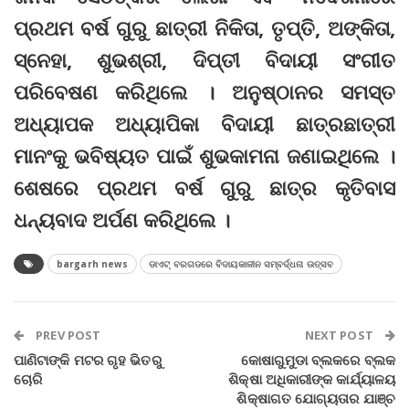
ପ୍ରଥମ ବର୍ଷ ଗୁରୁ ଛାତ୍ରୀ ନିକିତା, ତୃପ୍ତି, ଅଙ୍କିତା,
ସ୍ନେହା, ଶୁଭଶ୍ରୀ, ଦିପ୍ତୀ ବିଦାୟୀ ସଂଗୀତ
ପରିବେଷଣ କରିଥିଲେ । ଅନୁଷ୍ଠାନର ସମସ୍ତ
ଅଧ୍ୟାପକ ଅଧ୍ୟାପିକା ବିଦାୟୀ ଛାତ୍ରଛାତ୍ରୀ
ମାନଂକୁ ଭବିଷ୍ୟତ ପାଇଁ ଶୁଭକାମନା ଜଣାଇଥିଲେ ।
ଶେଷରେ ପ୍ରଥମ ବର୍ଷ ଗୁରୁ ଛାତ୍ର କୃତିବାସ
ଧନ୍ୟବାଦ ଅର୍ପଣ କରିଥିଲେ ।
bargarh news
ଡାଏଟ୍‌ ବରଗଡରେ ବିଦାୟକାଳୀନ ସମ୍ବର୍ଦ୍ଧନା ଉତ୍ସବ
PREV POST
NEXT POST
ପାଣିଟାଙ୍କି ମଟର ଗୃହ ଭିତରୁ
କୋଷାଗୁମୁଡା ବ୍ଲକରେ ବ୍ଲକ
ଚୋରି
ଶିକ୍ଷା ଅଧିକାରୀଙ୍କ କାର୍ଯ୍ୟାଳୟ
ଶିକ୍ଷାଗତ ଯୋଗ୍ୟତାର ଯାଞ୍ଚ