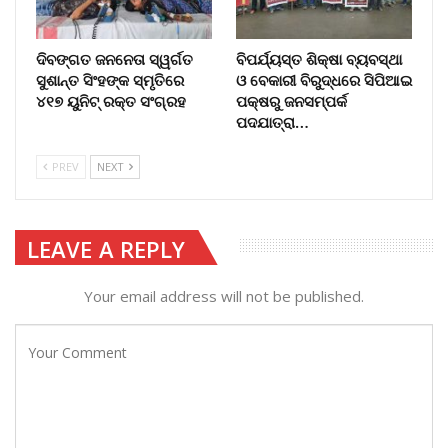
ଦିବଙ୍ଗତ ଜନନେତା ସ୍ୱର୍ଗତ
ବିପର୍ଯ୍ୟସ୍ତ ଶିକ୍ଷା ବ୍ୟବସ୍ଥା
ସୁଶାନ୍ତ ସିଂହଙ୍କ ସ୍ମୃତିରେ
ଓ ବେକାରୀ ବିରୁଦ୍ଧରେ ସିପିଆଇ
୪୧୭ ୟୁନିଟ୍ ରକ୍ତ ସଂଗ୍ରହ
ପକ୍ଷରୁ ଜନସମ୍ପର୍କ
ପଦଯାତ୍ରା…
PREV
NEXT
LEAVE A REPLY
Your email address will not be published.