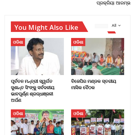
ପ୍ରକ୍ରିୟା ଆରମ୍ଭ
You Might Also Like
All
ଓଡିଶା
ଓଡିଶା
ପୂର୍ବତନ ମନ୍ତ୍ରୀ ସ୍ୱର୍ଗତ
ବିଜେପିର ମଣ୍ଡଳ ସ୍ତରୀୟ
ସୁଶାନ୍ତ ସିଂଙ୍କୁ ସର୍ବଦଳୀୟ
ମାସିକ ବୈଠକ
ଭାବପୂର୍ଣ୍ଣ ଶ୍ରଦ୍ଧାଞ୍ଜଳୀ
ଅର୍ପଣ
ଓଡିଶା
ଓଡିଶା