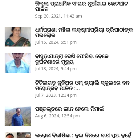
ଜିଲ୍ଲା ପ୍ରାଥମିକ ସଂଘର ନୂଆଁଖାଇ ଭେଟଘାଟ
ପାଳିତ
Sep 20, 2021, 11:42 am
ଧର୍ମପ୍ରାଣା ମହିଳା ଲକ୍ଷ୍ମୀପ୍ରିୟା ତ୍ରିପାଠୀଙ୍କ
ପରଲୋକ
Jul 15, 2024, 5:51 pm
ବାହୁଡ଼ାଯାତ୍ରା ଦେଖି ଫେରିବା ବେଳେ
ଦୁର୍ଘଟଣାରେ ମୃତ୍ୟୁ
Jul 18, 2024, 9:44 pm
ଟିଟିଲାଗଡ଼ ଜୁନିଅର ଓମ୍‌ ଭ୍ୟାଲି ସ୍କୁଲରେ ବନ
ମହୋତ୍ସବ ପାଳିତ :…
Jul 7, 2023, 12:34 pm
ପଞ୍ଚଭୂତରେ ଲୀନ ହେଲେ ନିମାଇଁ
Aug 6, 2024, 12:54 pm
କରୋନା ବିଭୀଷିକା : ଦୁଇ ଦିନରେ ବାପ ପୁଅ ଦୁହେଁ