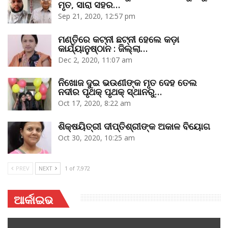
ମୃତ, ସାରା ସହର…
Sep 21, 2020, 12:57 pm
ମଣ୍ତିରେ କଟ୍‌ନୀ ଛଟ୍‌ନୀ ହେଲେ କଡ଼ା
କାର୍ଯ୍ୟାନୁଷ୍ଠାନ : ଜିଲ୍ଲା…
Dec 2, 2020, 11:07 am
ନିଖୋଜ ଦୁଇ ଭଉଣୀଙ୍କ ମୃତ ଦେହ ତେଲ
ନଦୀର ପୃଥକ୍‌ ପୃଥକ୍‌ ସ୍ଥାନରୁ…
Oct 17, 2020, 8:22 am
ଶିକ୍ଷୟିତ୍ରୀ ଦୀପ୍ତିଶ୍ରୀଙ୍କ ଅକାଳ ବିୟୋଗ
Oct 30, 2020, 10:25 am
PREV
NEXT
1 of 7,972
ଆର୍କାଇଭ