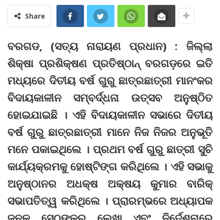
Share
ବରଗଡ, (ସତ୍ୟ ନାରାୟଣ ପ୍ରଧାନ) : ଜିଲ୍ଲା
ଶିକ୍ଷା ପ୍ରଶିକ୍ଷଣ ପ୍ରତିଷ୍ଠାନ୍ ବରଗଡ଼ରେ ଇତି
ମଧ୍ୟରେ ଦିତୀୟ ବର୍ଷ ଗୁରୁ ଛାତ୍ରଛାତ୍ରୀ ମାନଂକର
ବିଦାୟକାଳୀନ ସମ୍ବର୍ଦ୍ଧନା ଉତ୍ସବ ଅନୁଷ୍ଠିତ
ହୋଇଯାଇଛି । ଏହି ବିଦାୟକାଳୀନ ସଭାରେ ଦିତୀୟ
ବର୍ଷ ଗୁରୁ ଛାତ୍ରଛାତ୍ରୀ ମାନେ ନିଜ ନିଜର ଅନୁଭୂତି
ମନେ ପକାଇଥିଲେ । ପ୍ରଥମ ବର୍ଷ ଗୁରୁ ଛାତ୍ରୀ ସୁଚି
କାର୍ଯ୍ୟକ୍ରମକୁ ହୋଷ୍ଟିଙ୍ଗ କରିଥିଲେ । ଏହି ସଭାକୁ
ଅନୁଷ୍ଠାନର ଅଧକ୍ଷ ଅକ୍ଷୟ କୁମାର ବାରିକ୍
ସଭାପତିତ୍ୱ କରିଥିଲେ । ପ୍ରାରମ୍ଭରେ ଅଧ୍ୟାପକ
ଜନକ ସେଠଙ୍କର ଲେଖା ଏବଂ ନିର୍ଦେଶନାରେ