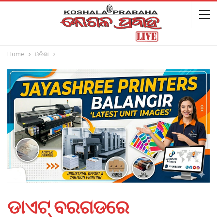
Home
ଓଡିଶା
ଡାଏଟ୍‌ ବରଗଡରେ