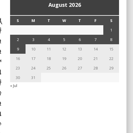
August 2026
୍
S
M
T
W
T
F
S
ି
1
ର
2
3
4
5
6
7
8
9
10
11
12
13
14
15
େ
16
17
18
19
20
21
22
ଟ
23
24
25
26
27
28
29
ୀ
30
31
ି
« Jul
ଳ
ର
ା
ତ