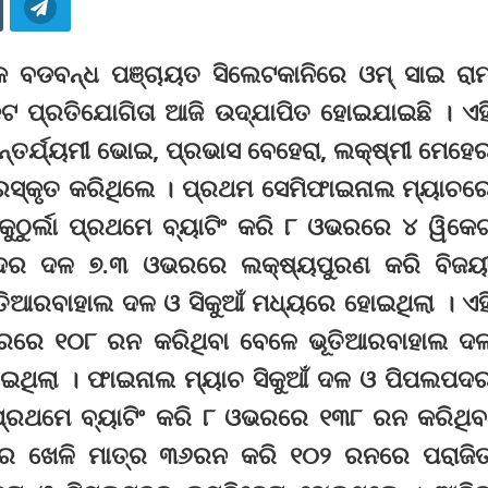
ଲକ ବଡବନ୍ଧ ପଞ୍ଚାୟତ ସିଲେଟକାନିରେ ଓମ୍ ସାଇ ରାମ
େଟ ପ୍ରତିଯୋଗିତା ଆଜି ଉଦ୍‌ଯାପିତ ହୋଇଯାଇଛି । ଏହ
ନ୍ତର୍ଯ୍ୟମୀ ଭୋଇ, ପ୍ରଭାସ ବେହେରା, ଲକ୍ଷ୍ମୀ ମେହେ
ରସ୍କୃତ କରିଥିଲେ । ପ୍ରଥମ ସେମିଫାଇନାଲ ମ୍ୟାଚର
ୁଠୁର୍ଲା ପ୍ରଥମେ ବ୍ୟାଟିଂ କରି ୮ ଓଭରରେ ୪ ୱିକେ
ପଦର ଦଳ ୭.୩ ଓଭରରେ ଲକ୍ଷ୍ୟପୁରଣ କରି ବିଜୟ
ତିଆରବାହାଲ ଦଳ ଓ ସିକୁଆଁ ମଧ୍ୟରେ ହୋଇଥିଲା । ଏହ
ଓଭରରେ ୧୦୮ ରନ କରିଥିବା ବେଳେ ଭୂତିଆରବାହାଲ ଦ
ଇଥିଲା । ଫାଇନାଲ ମ୍ୟାଚ ସିକୁଆଁ ଦଳ ଓ ପିପଲପଦ
ପ୍ରଥମେ ବ୍ୟାଟିଂ କରି ୮ ଓଭରରେ ୧୩୮ ରନ କରିଥିବ
ର ଖେଳି ମାତ୍ର ୩୬ରନ କରି ୧୦୨ ରନରେ ପରାଜି