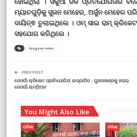
ହୋଇଥିଲା । ସିକୁଆଁ ଦଳ ପ୍ରତିଯୋଗିତାର ବ
ମ୍ୟାଚଗୁଡ଼ିକୁ ସୁଜନ ମେହେର, ଅର୍ଜୁନ ମେହେର ପ
ଦାୟିତ୍ଵ ତୁଲାଇଥିଲେ । ଓମ୍ ସାଇ ରାମ୍ କ୍ରିକ
ସହଯୋଗ କରିଥିଲେ ।
deogaon news
PREV POST
ଦେଓଗାଁ କ୍ରିକେଟ ପ୍ରତିଯୋଗିତା ଉଦ୍‌ଯାପିତ : ପୁଳସଖଣ୍ଡକୁ ହରାଇ
ଦେଓଗାଁ ଚାମ୍ପିଅନ
You Might Also Like
ଓଡିଶା
ଓଡିଶା