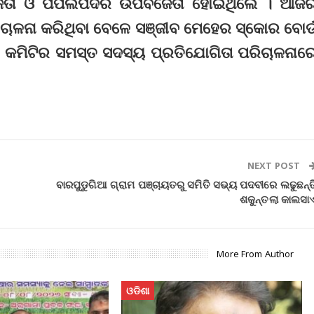
ିଜେତା ଓ ପିପଲପଦର ଉପବିଜେତା ହୋଇଥିଲେ । ଆଜି
ରିଚାଳନା କରିଥିବା ବେଳେ ସଞ୍ଜୀବ ମେହେର ସ୍କୋର ବୋର୍
େଟ କମିଟିର ସମସ୍ତ ସଦସ୍ୟ ପ୍ରତିଯୋଗିତା ପରିଚାଳନାର
NEXT POST
ବାରପୁଡୁଗିଆ ଗ୍ରାମ ପଞ୍ଚାୟତରୁ ସମିତି ସଭ୍ୟ ପଦବୀରେ ଲଢୁଛନ୍ତ
ଶକୁନ୍ତଲା କାଲସା
More From Author
ଓଡିଶା