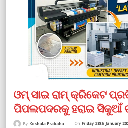
ଓମ୍ ସାଇ ରାମ୍ କ୍ରିକେଟ ପ୍ର
ପିପଲପଦରକୁ ହରାଇ ସିକୁଆଁ 
On
Friday 28th January 20
By
Koshala Prabaha