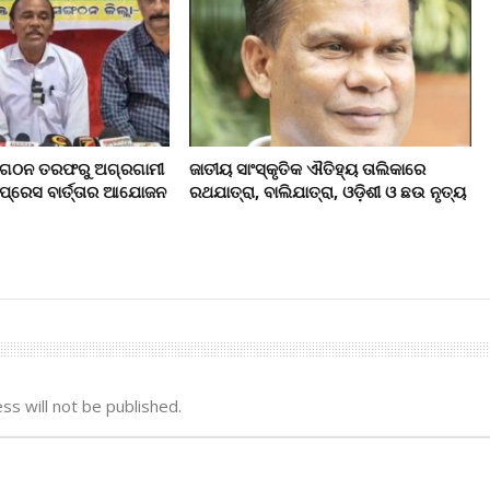
ସଂଗଠନ ତରଫରୁ ଅଗ୍ରଗାମୀ
ଜାତୀୟ ସାଂସ୍କୃତିକ ଐତିହ୍ୟ ତାଲିକାରେ
ପ୍ରେସ ବାର୍ତ୍ତାର ଆଯୋଜନ
ରଥଯାତ୍ରା, ବାଲିଯାତ୍ରା, ଓଡ଼ିଶୀ ଓ ଛଉ ନୃତ୍ୟ
ss will not be published.