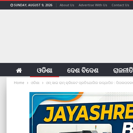
About Us
Advertise With Us
Contact Us
SUNDAY, AUGUST 9, 2026
ଓଡିଶା
ଦେଶ ବିଦେଶ
ରାଜନୀତ
Home
ଓଡିଶା
ଓମ୍ ସାଇ ରାମ୍ କ୍ରିକେଟ ପ୍ରତିଯୋଗିତା ଉଦ୍‌ଯାପିତ : ପିପଲପଦରକ