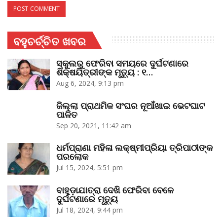
ବହୁଚର୍ଚ୍ଚିତ ଖବର
ସ୍କୁଲରୁ ଫେରିବା ସମୟରେ ଦୁର୍ଘଟଣାରେ
ଶିକ୍ଷୟିତ୍ରୀଙ୍କ ମୃତ୍ୟୁ : ୧…
Aug 6, 2024, 9:13 pm
ଜିଲ୍ଲା ପ୍ରାଥମିକ ସଂଘର ନୂଆଁଖାଇ ଭେଟଘାଟ
ପାଳିତ
Sep 20, 2021, 11:42 am
ଧର୍ମପ୍ରାଣା ମହିଳା ଲକ୍ଷ୍ମୀପ୍ରିୟା ତ୍ରିପାଠୀଙ୍କ
ପରଲୋକ
Jul 15, 2024, 5:51 pm
ବାହୁଡ଼ାଯାତ୍ରା ଦେଖି ଫେରିବା ବେଳେ
ଦୁର୍ଘଟଣାରେ ମୃତ୍ୟୁ
Jul 18, 2024, 9:44 pm