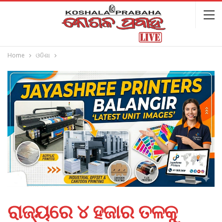
Home
ଓଡିଶା
ରାଜ୍ୟରେ ୪ ହଜାର ତଳକୁ