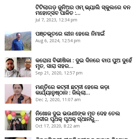
ଟିଟିଲାଗଡ଼ ଜୁନିଅର ଓମ୍‌ ଭ୍ୟାଲି ସ୍କୁଲରେ ବନ
ମହୋତ୍ସବ ପାଳିତ :…
Jul 7, 2023, 12:34 pm
ପଞ୍ଚଭୂତରେ ଲୀନ ହେଲେ ନିମାଇଁ
Aug 6, 2024, 12:54 pm
କରୋନା ବିଭୀଷିକା : ଦୁଇ ଦିନରେ ବାପ ପୁଅ ଦୁହେଁ
ମୃତ, ସାରା ସହର…
Sep 21, 2020, 12:57 pm
ମଣ୍ତିରେ କଟ୍‌ନୀ ଛଟ୍‌ନୀ ହେଲେ କଡ଼ା
କାର୍ଯ୍ୟାନୁଷ୍ଠାନ : ଜିଲ୍ଲା…
Dec 2, 2020, 11:07 am
ନିଖୋଜ ଦୁଇ ଭଉଣୀଙ୍କ ମୃତ ଦେହ ତେଲ
ନଦୀର ପୃଥକ୍‌ ପୃଥକ୍‌ ସ୍ଥାନରୁ…
Oct 17, 2020, 8:22 am