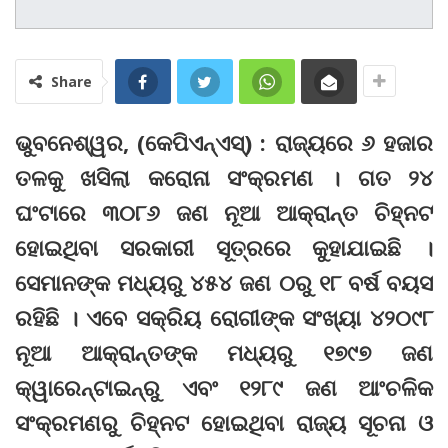
Share
ଭୁବନେଶ୍ୱର, (କେପିଏନ୍‌ଏସ୍‌) : ରାଜ୍ୟରେ ୬ ହଜାର
ତଳକୁ ଖସିଲା କରୋନା ସଂକ୍ରମଣ । ଗତ ୨୪
ଘଂଟାରେ ୩୦୮୬ ଜଣ ନୂଆ ଆକ୍ରାନ୍ତ ଚିହ୍ନଟ
ହୋଇଥିବା ସରକାରୀ ସୂତ୍ରରେ କୁହାଯାଇଛି ।
ସେମାନଙ୍କ ମଧ୍ୟରୁ ୪୫୪ ଜଣ ୦ରୁ ୧୮ ବର୍ଷ ବୟସ
ରହିଛି । ଏବେ ସକ୍ରିୟ ରୋଗୀଙ୍କ ସଂଖ୍ୟା ୪୨୦୯୮
ନୂଆ ଆକ୍ରାନ୍ତଙ୍କ ମଧ୍ୟରୁ ୧୭୯୭ ଜଣ
କ୍ୱାରେନ୍‌ଟାଇନ୍‌ରୁ ଏବଂ ୧୨୮୯ ଜଣ ଆଂଚଳିକ
ସଂକ୍ରମଣରୁ ଚିହ୍ନଟ ହୋଇଥିବା ରାଜ୍ୟ ସୂଚନା ଓ