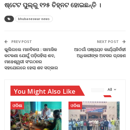
ଷ୍ଟେଟ ପୁଲ୍‌ରୁ ୧୨୫ ଚିହ୍ନଟ ହୋଇଛନ୍ତି ।
bhubaneswar news
PREV POST
NEXT POST
ଭୁଲିଗଲେ ମାନବିକତା : ସାମାଜିକ
ଆଠଗାଁ ପଞ୍ଚାୟତ କାର୍ଯ୍ୟନିର୍ବାହୀ
କଟକଣା ଯୋଗୁଁ ପଡ଼ିରହିଲା ଶବ,
ଅଧିକାରୀଙ୍କ ଅବସର ଗ୍ରହଣ
ମାହେଶ୍ୱରୀ ସଂଗଠନର
ସହଯୋଗରେ ହେଲା ଶବ ସତ୍କାର
You Might Also Like
All
ଓଡିଶା
ଓଡିଶା