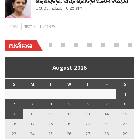
ଶିକ୍ଷୟିତ୍ରୀ ଦୀପ୍ତିଶ୍ରୀଙ୍କ ଅକାଳ ବିୟୋଗ
Oct 30, 2020, 10:25 am
PREV
NEXT
1 of 7,979
ଆର୍କାଇଭ
August 2026
S
M
T
W
T
F
S
1
2
3
4
5
6
7
8
9
10
11
12
13
14
15
16
17
18
19
20
21
22
23
24
25
26
27
28
29