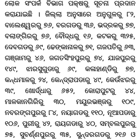
ଲୋକ ସଂପର୍କ ବିଭାଗ ପକ୍ଷରୁ ସୂଚନା ପ୍ରଦାନ
କରାଯାଇଛି । ଜିଲ୍ଲା ଅନୁସାରେ ଅନୁଗୁଳରୁ ୮୨,
ବାଲେଶ୍ୱରରୁ ୭୬, ବରଗଡରୁ ୩୬, ଭଦ୍ରକରୁ ୭୭,
ବଲାଙ୍ଗିରରୁ ୭୬, ବୌଦ୍ଧରୁ ୧୬, କଟକରୁ ୩୨୫,
ଦେବଗଡରୁ ୬୯, ଢେଙ୍କାନାଳରୁ ୭୧, ଗଜପତିରୁ ୬୩,
ଗଞ୍ଜାମରୁ ୪୬, ଜଗତସିଂହପୁରରୁ ୭୪, ଯାଜପୁରରୁ
୧୪୯, ଝାରସୁଗୁଡାରୁ ୬୯, କଳାହାଣ୍ଡିରୁ ୭୭,
କନ୍ଧମାଳରୁ ୨୪, କେନ୍ଦ୍ରାପଡାରୁ ୪୯, କେଉଁଝରରୁ
୩୯, ଖୋର୍ଦ୍ଧାରୁ ୬୫୨, କୋରାପୁଟରୁ ୪୪,
ମାଳକାନଗିରିରୁ ୩୦, ମୟୁରଭଞ୍ଜରୁ ୧୦୯,
ନବରଙ୍ଗପୁରରୁ ୮୪, ନୟାଗଡରୁ ୧୧୦, ନୂଆପଡାରୁ
୧୦୬, ପୁରୀରୁ ୪୨, ରାୟଗଡାରୁ ୪୦, ସମ୍ବଲପୁରରୁ
୭୫, ସୁବର୍ଣ୍ଣପୁରରୁ ୩୫, ସୁନ୍ଦରଗଡରୁ ୨୧୬ ଓ