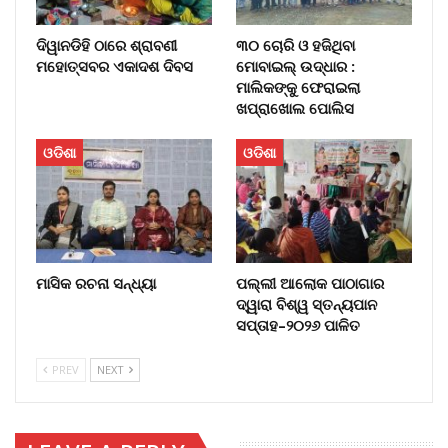
ଦିୱାନଡିହି ଠାରେ ଶ୍ରାବଣୀ
୩୦ ଚୋରି ଓ ହଜିଥିବା
ମହୋତ୍ସବର ଏକାଦଶ ଦିବସ
ମୋବାଇଲ୍‌ ଉଦ୍ଧାର :
ମାଲିକଙ୍କୁ ଫେରାଇଲା
ଖପ୍ରାଖୋଲ ପୋଲିସ
ଓଡିଶା
ଓଡିଶା
ମାସିକ ରଚନା ସନ୍ଧ୍ୟା
ପଲ୍ଲୀ ଆଲୋକ ପାଠାଗାର
ଦ୍ୱାରା ବିଶ୍ୱ ସ୍ତନ୍ୟପାନ
ସପ୍ତାହ–୨୦୨୬ ପାଳିତ
PREV
NEXT