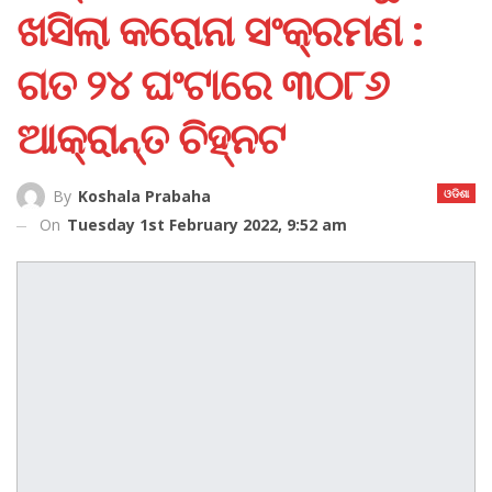
ଖସିଲା କରୋନା ସଂକ୍ରମଣ :
ଗତ ୨୪ ଘଂଟାରେ ୩୦୮୬
ଆକ୍ରାନ୍ତ ଚିହ୍ନଟ
ଓଡିଶା
By
Koshala Prabaha
On
Tuesday 1st February 2022, 9:52 am