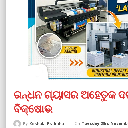
ରନ୍ଧନ ଗ୍ୟାସର ଅହେତୁକ ଦରବ
ବିକ୍ଷୋଭ
On
Tuesday 23rd Novembe
By
Koshala Prabaha