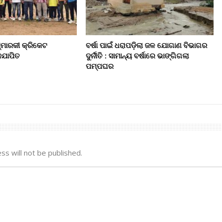
୍ମାରକୀ କ୍ରିକେଟ
ବର୍ଷା ପାଇଁ ଧରାପଡ଼ିଲା ଜଳ ଯୋଗାଣ ବିଭାଗର
ଦଯାପିତ
ଦୁର୍ନୀତି : ସାମାନ୍ୟ ବର୍ଷାରେ ଭାଙ୍ଗିଗଲା
ପମ୍ପଘର
ss will not be published.