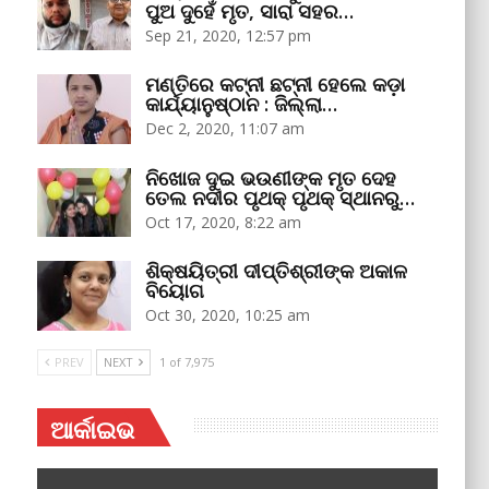
ପୁଅ ଦୁହେଁ ମୃତ, ସାରା ସହର…
Sep 21, 2020, 12:57 pm
ମଣ୍ତିରେ କଟ୍‌ନୀ ଛଟ୍‌ନୀ ହେଲେ କଡ଼ା
କାର୍ଯ୍ୟାନୁଷ୍ଠାନ : ଜିଲ୍ଲା…
Dec 2, 2020, 11:07 am
ନିଖୋଜ ଦୁଇ ଭଉଣୀଙ୍କ ମୃତ ଦେହ
ତେଲ ନଦୀର ପୃଥକ୍‌ ପୃଥକ୍‌ ସ୍ଥାନରୁ…
Oct 17, 2020, 8:22 am
ଶିକ୍ଷୟିତ୍ରୀ ଦୀପ୍ତିଶ୍ରୀଙ୍କ ଅକାଳ
ବିୟୋଗ
Oct 30, 2020, 10:25 am
PREV
NEXT
1 of 7,975
ଆର୍କାଇଭ