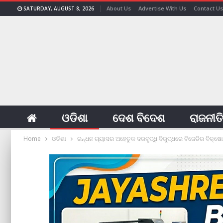
About Us
Advertise With Us
Contact Us
SATURDAY, AUGUST 8, 2026
ଓଡିଶା
ଦେଶ ବିଦେଶ
ରାଜନୀତ
Home
ଓଡିଶା
ରନ୍ଧନ ଗ୍ୟାସର ଅହେତୁକ ଦରବୃଦ୍ଧି ବିରୁଦ୍ଧରେ ବିଜେଡିର ବିକ୍ଷ