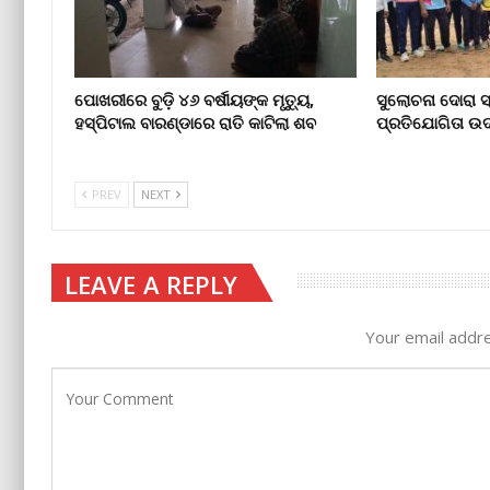
ପୋଖରୀରେ ବୁଡ଼ି ୪୬ ବର୍ଷୀୟଙ୍କ ମୃତ୍ୟୁ,
ସୁଲୋଚନା ଦୋରା ସ
ହସ୍ପିଟାଲ ବାରଣ୍ଡାରେ ରାତି କାଟିଲା ଶବ
ପ୍ରତିଯୋଗିତା ଉ
PREV
NEXT
LEAVE A REPLY
Your email addre