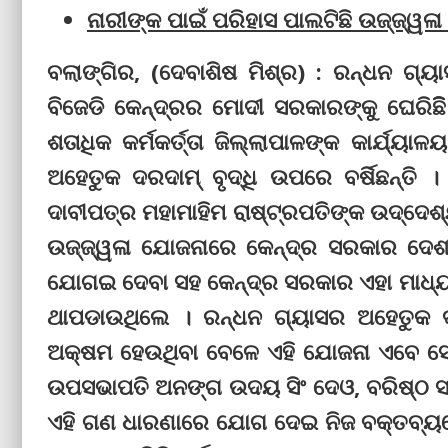
ନାରୀଙ୍କ ପାଇଁ ପରିହାସ ପାଲଟିଛି ଉଜ୍ଜ୍ୱଳା
ବଲାଙ୍ଗିର, (ଦେବାଶିଷ ମିଶ୍ର) : ରନ୍ଧନ ଗ୍ୟ
ବିଜେଡି କେନ୍ଦ୍ରର ମୋଦୀ ସରକାରଙ୍କୁ ଘେରିଛି
ଶତାଧିକ କର୍ମକର୍ତ୍ତା ଜିଲ୍ଲାପାଳଙ୍କ କାର୍ଯ
ଅହେତୁକ ଦରଦାମ୍‌ ବୃଦ୍ଧି ଉପରେ ବର୍ଷିଛନ୍ତି 
ଦାବୀପତ୍ର ମହାମାହିମ ରାଷ୍ଟ୍ରପତିଙ୍କ ଉଦ୍ଦେଶ୍
ଉଜ୍ଜ୍ୱଳା ଯୋଜନାରେ କେନ୍ଦ୍ର ସରକାର ଦେଶର 
ଯୋଗଇ ଦେବା ସହ କେନ୍ଦ୍ର ସରକାର ଏହା ମାଧ୍ୟମ
ଥାପଡାଉଥିଲେ । ରନ୍ଧନ ଗ୍ୟାସର ଅହେତୁକ ଦରବୃ
ଅକ୍ଷମ ହେଉଥିବା ବେଳେ ଏହି ଯୋଜନା ଏବେ ସେମା
ଉପସଭାପତି ଅନଙ୍ଗ ଉଦୟ ସିଂ ଦେଓ, ବରିଷ୍ଠ ସଂ
ଏହି ଗଣ ଧାରଣାରେ ଯୋଗ ଦେଇ ନିଜ ବକ୍ତବ୍ୟରେ 