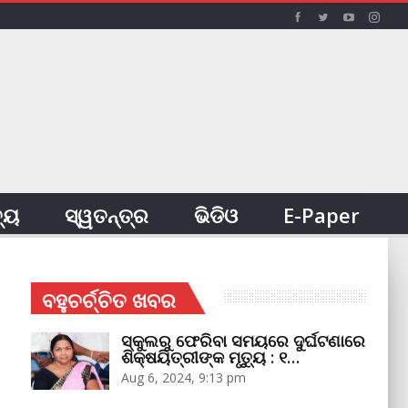
ତ୍ୟ
ସ୍ୱତନ୍ତ୍ର
ଭିଡିଓ
E-Paper
ବହୁଚର୍ଚ୍ଚିତ ଖବର
ସ୍କୁଲରୁ ଫେରିବା ସମୟରେ ଦୁର୍ଘଟଣାରେ
ଶିକ୍ଷୟିତ୍ରୀଙ୍କ ମୃତ୍ୟୁ : ୧…
Aug 6, 2024, 9:13 pm