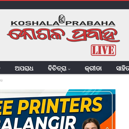
ି
ଅପରାଧ
ବିଚିତ୍ରା
କ୍ରୀଡା
ସାହି
ୋଭ