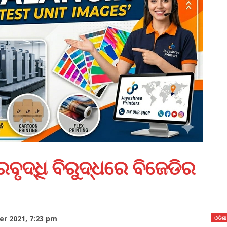
ୃଦ୍ଧି ବିରୁଦ୍ଧରେ ବିଜେଡିର
r 2021, 7:23 pm
ଓଡିଶା