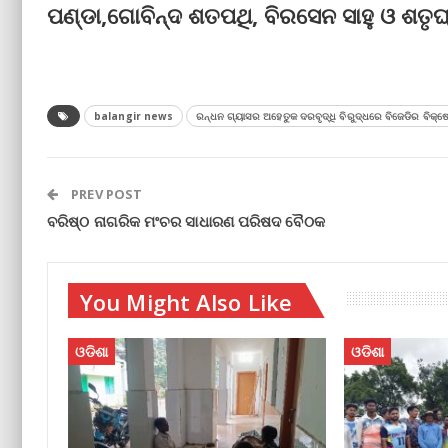
ପଣ୍ଡା,ଗୋବିନ୍ଦ ଶତପଥି, ବିରସେନ ସାହୁ ଓ ଶତୃଘ
balangir news
ରନ୍ଧନ ଗ୍ୟାସର ଅହେତୁକ ଦରବୃଦ୍ଧି ବିରୁଦ୍ଧରେ ବିଜେଡିର ବିକ୍
PREV POST
ବରିଷ୍ଠ ନାଗରିକ ମଂଚର ସାଧାରଣ ପରିଷଦ ବୈଠକ
You Might Also Like
ଓଡିଶା
ଓଡିଶା