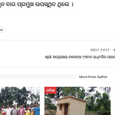
୍ନ ବାଗ ପ୍ରମୁଖ ଉପସ୍ଥିତ ଥିଲେ ।
ଷୋଭ
NEXT POST
ଶ୍ରୀ ସତ୍ୟସାଇ ବାବାଙ୍କ ୯୬ତମ ଜନ୍ମଦିନ ପାଳ
More From Author
ଓଡିଶା