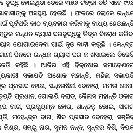
% ବୃଦ୍ଧି ହୋଇଥିବା ବେଳେ ୩୭୬ ଟଙ୍କା ବଢି ଏବେ ୯୨
ଡିଶାବାସୀଙ୍କୁ ଅସହ୍ୟ ହେଉଛି । ଫଳରେ ଲୋକେ ରନ୍ଧ
ଇଁ ପୂର୍ବପରି କାଠ ବ୍ୟବହାର କରିବାକୁ ବାଧ୍ୟ ହେଉଛନ୍ତ
ତୁକ ରନ୍ଧନ ଗ୍ୟାସ ଦରବୃଦ୍ଧିକୁ ତିବ୍ର ବିରୋଧ କରିବ
ୟାସ ଯୋଗାଇଦେବା ପାଇଁ ଦୃଢ ଦାବୀ କରୁଛି । କେନ୍ଦ୍
ଗାମୀ ଦିନରେ ରନ୍ଧନ ଗ୍ୟାସ ଦର ନ ଖସାଇଲେ ବିଜେଡ
ିଜେଡି କହିଛି । ଆଜିର ଏହି ବିକ୍ଷୋଭ ସମାବେଶର
ଯ୍ୟକାରୀ ସଭାପତି ଅଶୋକ ମହାନ୍ତି, ମହିଳା ସଭାପତ
୍ର ପ୍ରସାଦ ହୋତା, ସନ୍ତୋଷିନୀ ବେହେରା, ମମତା ଜେନା
 ତୃପ୍ତି ପ୍ରଧାନ, ଗୋଲାପି ବରାଡ, କୈଳାସ ମହାନ୍ତି ଓକା
ାପ ବାଗ, ପ୍ରଦ୍ୟୂମ୍ନ ହୋତା, ଶାନ୍ତନୁ ଭୋଇ, ସାଗ
ି, ମହେନ୍ଦ୍ର ବାଗ, ଶିବ ପ୍ରସାଦ ବେହେରା, ସଞ୍ଜି
 ମିଶ୍ର, ସମ୍ଭୁ ନାଗ, ସୁମନ ନନ୍ଦ, ସୁନ୍ଦର ବିଶି, ଦିପ