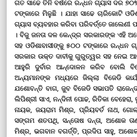
ଗତ ସାଢେ ତିନି ବର୍ଷରେ ରନ୍ଧନ ଗ୍ୟାସ ଦର ୭୦
ଟଙ୍କାରେ ମିଳୁଛି । ଯାହା ସାଢେ ଚାରିକୋଟି ଓ
ଗ୍ୟାସ ବ୍ୟବହାର କରିବା ପରିବର୍ତ୍ତେ ଜାଲେଣୀ ପା
। ବିଜୁ ଜନତା ଦଳ କେନ୍ଦ୍ର ସରକାରଙ୍କ ଏହି ଅହେ
ସହ ଓଡିଶାବାସୀଙ୍କୁ ୫୦୦ ଟଙ୍କାରେ ରନ୍ଧନ ଗ୍
ସରକାର ଉକ୍ତ ଦାବୀକୁ ଗୁରୁତ୍ୱର ସହ ନେଇ ଆ
ଆହୁରି ଦୁର୍ବାର ଆନ୍ଦୋଳନ କରିବ ବୋଲି ବ
ଅନ୍ୟମାନଙ୍କ ମଧ୍ୟରେ ଜିଲ୍ଲା ବିଜେଡି କାର୍
ଯଶୋବନ୍ତି ବାଗ, ଜୁବ ବିଜେଡି ସଭାପତି ରାଜେନ୍ଦ
ଲିପିଶ୍ରୀ ସାଏ, ନନ୍ଦିନୀ ପୋଢ, ରିତିକା ବେହେରା,
ନାୟକ, ଜୟରାମ ମିଶ୍ର, ପ୍ରିୟବର୍ତ ନାଥ, ଗୋଲ
ସଙ୍ଗମ ଶତପଥି, ସନ୍ତୋଷ ଦନ୍ତା, ଅଶୋକ ତାଣ୍ଡ
ମିଶ୍ର, ଭଗବାନ ବଗର୍ତ୍ତି, ପ୍ରଦିପ ସାହୁ, ଅଶୋକ