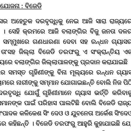
 ଯୋଜନା : ବିଜେଡି
ାସର ଅହେତୁକ ଦରବୃଦ୍ଧିକୁ ନେଇ ଆଜି ସାରା ରାଜ୍ୟର
ି । ସେହି କ୍ରମରେ ଆଜି ବଲାଙ୍ଗିର ବିଜୁ ଜନତା ଦଳ
୍ୟାଳୟ ସମ୍ମୁଖରେ ଗଣଧାରଣା ଦେବା ସହ ରନ୍ଧନ ଗ୍ୟାସ
। ତା’ସହ ଜିଲ୍ଲା ବିଜେଡି ତରଫରୁ ଏ ସଂକ୍ରାନ୍ତିୟ ଏ
ୟରେ ବଲାଙ୍ଗିର ଜିଲ୍ଲାପାଳଙ୍କୁ ପ୍ରଦାନ କରାଯାଇଛି 
ସମସ୍ତ ଗୃହିଣୀଙ୍କୁ ବିନା ମୂଲ୍ୟରେ ରନ୍ଧନ ଗ୍ୟା
ରେ ନାରୀଙ୍କୁ ସମ୍ମାନ ଯୋଗାଇଛନ୍ତି ବୋଲି ନିଜ ପିଠ
ଦ୍ଧି ଯୋଗୁଁ ଗୃହିଣୀମାନେ ଗ୍ୟାସ ଭର୍ତ୍ତି କରିବାକ
ନଙ୍କ ପାଇଁ ପରିହାସ ପାଲଟିଛି ବୋଲି ବିଜେଡି ରାଜ୍
ପାଦକ କଳିକେଶ ସିଂ ଦେଓ ଓ ଯୁବନେତା ଅର୍କେଶ ସିଂଦେ
କହିଛନ୍ତି । ବିଜେଡି ତରଫରୁ ଆହୁରି କୁହାଯାଇଛି ଯେ