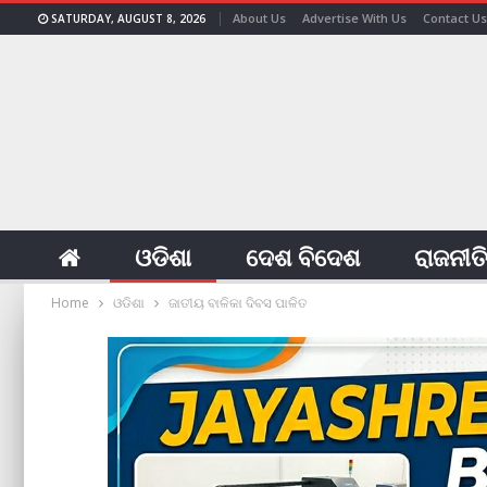
About Us
Advertise With Us
Contact Us
SATURDAY, AUGUST 8, 2026
ଓଡିଶା
ଦେଶ ବିଦେଶ
ରାଜନୀତ
Home
ଓଡିଶା
ଜାତୀୟ ବାଳିକା ଦିବସ ପାଳିତ