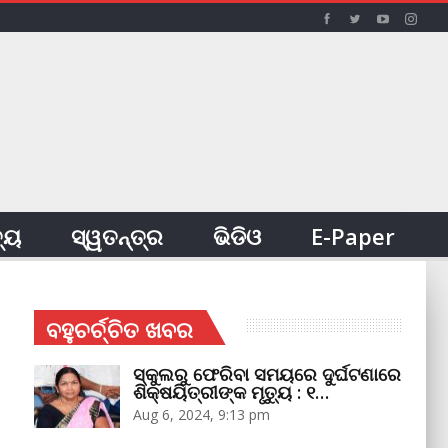
ତ୍ୟ
ସ୍ୱତନ୍ତ୍ର
ଭିଡିଓ
E-Paper
ବହୁଚର୍ଚ୍ଚିତ ଖବର
ସ୍କୁଲରୁ ଫେରିବା ସମୟରେ ଦୁର୍ଘଟଣାରେ
ଶିକ୍ଷୟିତ୍ରୀଙ୍କ ମୃତ୍ୟୁ : ୧…
Aug 6, 2024, 9:13 pm