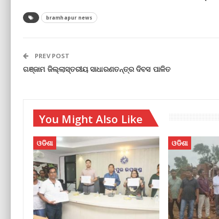
bramhapur news
PREV POST
ଗଞ୍ଜାମ ଜିଲ୍ଲାସ୍ତରୀୟ ସାଧାରଣତନ୍ତ୍ର ଦିବସ ପାଳିତ
You Might Also Like
ଓଡିଶା
ଓଡିଶା