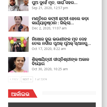
ପୁଅ ଦୁହେଁ ମୃତ, ସାରା ସହର…
Sep 21, 2020, 12:57 pm
ମଣ୍ତିରେ କଟ୍‌ନୀ ଛଟ୍‌ନୀ ହେଲେ କଡ଼ା
କାର୍ଯ୍ୟାନୁଷ୍ଠାନ : ଜିଲ୍ଲା…
Dec 2, 2020, 11:07 am
ନିଖୋଜ ଦୁଇ ଭଉଣୀଙ୍କ ମୃତ ଦେହ
ତେଲ ନଦୀର ପୃଥକ୍‌ ପୃଥକ୍‌ ସ୍ଥାନରୁ…
Oct 17, 2020, 8:22 am
ଶିକ୍ଷୟିତ୍ରୀ ଦୀପ୍ତିଶ୍ରୀଙ୍କ ଅକାଳ
ବିୟୋଗ
Oct 30, 2020, 10:25 am
PREV
NEXT
1 of 7,974
ଆର୍କାଇଭ