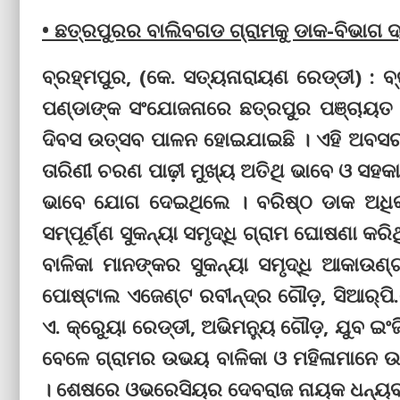
• ଛତ୍ରପୁରର ବାଲିବଗଡ ଗ୍ରାମକୁ ଡାକ-ବିଭାଗ ଦ୍ୱା
ବ୍ରହ୍ମପୁର, (କେ. ସତ୍ୟନାରାୟଣ ରେଡ୍ଡୀ) : ବ
ପଣ୍ଡାଙ୍କ ସଂଯୋଜନାରେ ଛତ୍ରପୁର ପଞ୍ଚାୟତ ସମ
ଦିବସ ଉତ୍ସବ ପାଳନ ହୋଇଯାଇଛି । ଏହି ଅବସର
ତାରିଣୀ ଚରଣ ପାଢ଼ୀ ମୁଖ୍ୟ ଅତିଥି ଭାବେ ଓ ସହକ
ଭାବେ ଯୋଗ ଦେଇଥିଲେ । ବରିଷ୍ଠ ଡାକ ଅଧିକ୍
ସମ୍ପୂର୍ଣ୍ଣ ସୁକନ୍ୟା ସମୃଦ୍ଧି ଗ୍ରାମ ଘୋଷଣା କ
ବାଳିକା ମାନଙ୍କର ସୁକନ୍ୟା ସମୃଦ୍ଧି ଆକାଉଣ
ପୋଷ୍ଟାଲ ଏଜେଣ୍ଟ ରବୀନ୍ଦ୍ର ଗୌଡ଼, ସିଆର୍‌ପି.
ଏ. କ୍ରୁେୟା ରେଡ୍ଡୀ, ଅଭିମନ୍ୟୁ ଗୌଡ଼, ଯୁବ ଇ
ବେଳେ ଗ୍ରାମର ଉଭୟ ବାଳିକା ଓ ମହିଳାମାନେ ଉ
। ଶେଷରେ ଓଭରେସିୟର ଦେବରାଜ ନାୟକ ଧନ୍ୟବା