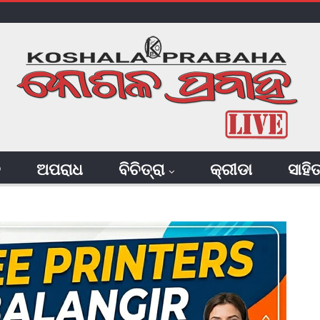
ି
ଅପରାଧ
ବିଚିତ୍ରା
କ୍ରୀଡା
ସାହି