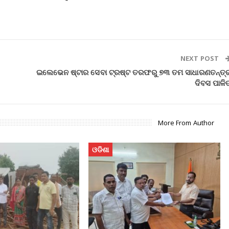
NEXT POST
ଇଲେଭେନ ଷ୍ଟାର ସେବା ଟ୍ରଷ୍ଟ ତରଫରୁ ୭୩ ତମ ସାଧାରଣତନ୍ତ୍
ଦିବସ ପାଳି
More From Author
ଓଡିଶା