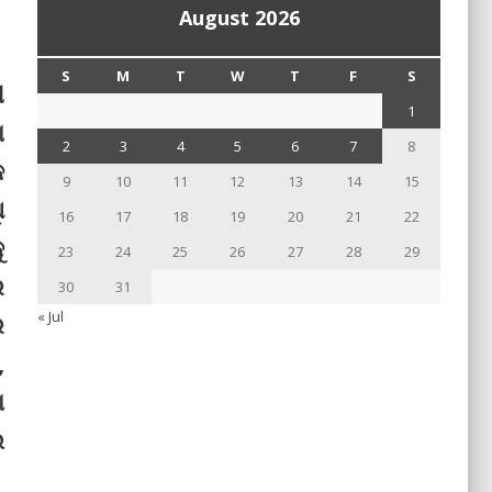
August 2026
S
M
T
W
T
F
S
ୀ
1
ା
2
3
4
5
6
7
8
କ
9
10
11
12
13
14
15
ି
16
17
18
19
20
21
22
ୁ
23
24
25
26
27
28
29
ର
30
31
« Jul
େ
,
ା
େ