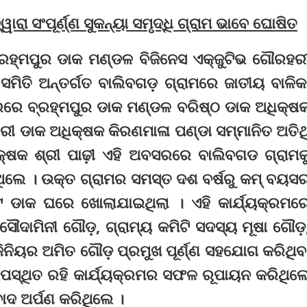
ରା ସଂପୂର୍ଣ୍ଣ ସୁକନ୍ୟା ସମୃଦ୍ଧି ଗ୍ରାମ ଭାବେ ଘୋଷିତ
୍ରହ୍ମପୁର ଡାକ ମଣ୍ଡଳ ବିଜିନେସ ଏକ୍‌ଜୁଟିଭ ଗୌରହର
ିତି ଅନ୍ତର୍ଗତ ବାଲିବଗଡ଼ ଗ୍ରାମରେ ଜାତୀୟ ବାଳିକ
ରେ ବ୍ରହ୍ମପୁର ଡାକ ମଣ୍ଡଳ ବରିଷ୍ଠ ଡାକ ଅଧିକ୍ଷ
ାରୀ ଡାକ ଅଧିକ୍ଷକ କିରଣମାଳା ପଣ୍ଡା ସମ୍ମାନିତ ଅତିଥ
ଷକ ଶ୍ରୀ ପାଢ଼ୀ ଏହି ଅବସରରେ ବାଲିବଗଡ ଗ୍ରାମକ
ରିଥିଲେ । ଉକ୍ତ ଗ୍ରାମର ସମସ୍ତ ଦଶ ବର୍ଷରୁ କମ୍‌ ବୟସ
୍ଟ ଡାକ ଘରେ ଖୋଲାଯାଇଥିଲା । ଏହି କାର୍ଯ୍ୟକ୍ରମର
ସୌଦାମିନୀ ଗୌଡ଼, ଗ୍ରାମ୍ୟ କମିଟି ସଦସ୍ୟ ମୂଷା ଗୌଡ଼
ଂଜିନିୟର ଅମିତ ଗୌଡ଼ ପ୍ରମୁଖ ପୂର୍ଣ୍ଣ ସହଯୋଗ କରିଥିବ
ପସ୍ଥିତ ରହି କାର୍ଯ୍ୟକ୍ରମର ସଫଳ ରୂପାୟନ କରିଥିଲ
ଦ ଅର୍ପଣ କରିଥିଲେ ।