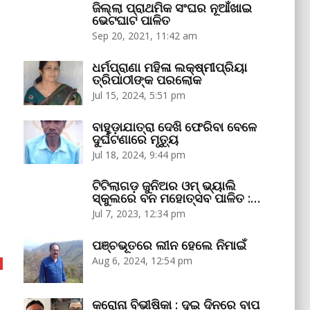
ଜିଲ୍ଲା ପ୍ରାଥମିକ ସଂଘର ନୂଆଁଖାଇ
ଭେଟଘାଟ ପାଳିତ
Sep 20, 2021, 11:42 am
ଧର୍ମପ୍ରାଣା ମହିଳା ଲକ୍ଷ୍ମୀପ୍ରିୟା
ତ୍ରିପାଠୀଙ୍କ ପରଲୋକ
Jul 15, 2024, 5:51 pm
ବାହୁଡ଼ାଯାତ୍ରା ଦେଖି ଫେରିବା ବେଳେ
ଦୁର୍ଘଟଣାରେ ମୃତ୍ୟୁ
Jul 18, 2024, 9:44 pm
ଟିଟିଲାଗଡ଼ ଜୁନିଅର ଓମ୍‌ ଭ୍ୟାଲି
ସ୍କୁଲରେ ବନ ମହୋତ୍ସବ ପାଳିତ :…
Jul 7, 2023, 12:34 pm
ପଞ୍ଚଭୂତରେ ଲୀନ ହେଲେ ନିମାଇଁ
Aug 6, 2024, 12:54 pm
କରୋନା ବିଭୀଷିକା : ଦୁଇ ଦିନରେ ବାପ