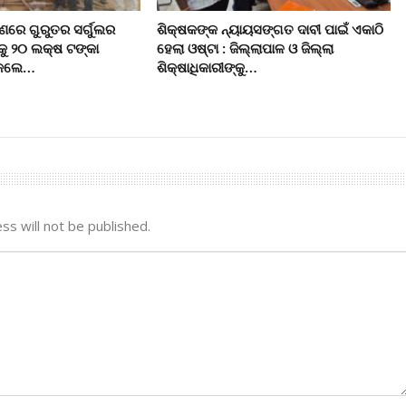
ରେ ଗୁରୁତର ସର୍ଗୁଲର
ଶିକ୍ଷକଙ୍କ ନ୍ୟାୟସଙ୍ଗତ ଦାବୀ ପାଇଁ ଏକାଠି
କୁ ୨୦ ଲକ୍ଷ ଟଙ୍କା
ହେଲା ଓଷ୍ଟା : ଜିଲ୍ଲାପାଳ ଓ ଜିଲ୍ଲା
ି କଲେ…
ଶିକ୍ଷାଧିକାରୀଙ୍କୁ…
ss will not be published.