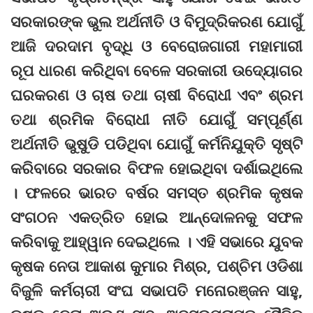
ସରକାରଙ୍କ ଭୁଲ ଅର୍ଥନୀତି ଓ ବିମୁଦ୍ରିକରଣ ଯୋଗୁଁ
ଆଜି ଦରଦାମ ବୃଦ୍ଧି ଓ ବେରୋଜଗାରୀ ମହାମାରୀ
ରୂପ ଧାରଣ କରିଥିବା ବେଳେ ସରକାରୀ ଉଦ୍ୟୋଗର
ଘରକରଣ ଓ ଚାଷ ତଥା ଚାଷୀ ବିରୋଧୀ ଏବଂ ଶ୍ରମ
ତଥା ଶ୍ରମିକ ବିରୋଧୀ ନୀତି ଯୋଗୁଁ ସମ୍ପୂର୍ଣ୍ଣ
ଅର୍ଥନୀତି ଭୁଷୁଡି ପଡିଥିବା ଯୋଗୁଁ କର୍ମନିଯୁକ୍ତି ସୃଷ୍ଟି
କରିବାରେ ସରକାର ବିଫଳ ହୋଇଥିବା ଦର୍ଶାଇଥିଲେ
। ଫଳରେ ଭାରତ ବର୍ଷର ସମସ୍ତ ଶ୍ରମିକ କୃଷକ
ସଂଗଠନ ଏକତ୍ରିତ ହୋଇ ଆନ୍ଦୋଳନକୁ ସଫଳ
କରିବାକୁ ଆହ୍ୱାନ ଦେଇଥିଲେ । ଏହି ସଭାରେ ଯୁବକ
କୃଷକ ନେତା ଆକାଶ କୁମାର ମିଶ୍ର, ପଶ୍ଚିମ ଓଡିଶା
ବିଜୁଳି କର୍ମଚାରୀ ସଂଘ ସଭାପତି ମନୋରଞ୍ଜନ ସାହୁ,