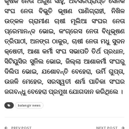
କୃଷକ ନେତା ଅରୁଣ ସାହୁ, ଅବସରପ୍ରାପ୍ତ ସୈନିକ
ସଂଘ ନେତା ବିଭୁତି ଭୂଷଣ ପାଣିଗ୍ରାହୀ, ନିଖିଳ
ଉତ୍କଳ ଗ୍ରାମୀଣ ଚାଷୀ ମୂଲିଆ ସଂଘର ନେତା
ପ୍ରେମାନନ୍ଦ ଭୋଇ, କଂଗ୍ରେସ ନେତା ବିଧୂଭୂଷଣ
ତ୍ରିପାଠୀ, ଅନଙ୍ଗ ଠାକୁର, ଚାଷୀ ନେତା ମଧୁ ସୁଦନ
କ୍ଷେତୀ, ଆଶା କର୍ମୀ ସଂଘ ସଭାପତି ତିର୍ଥ ପ୍ରଧାନ,
ସିଟିୟୁସିର ସୁନିଲ ଭୋଇ, ଜିଲ୍ଲା ଆଶାକର୍ମୀ ସଂଘରୁ
ଦିଲିପ ଭୋଇ, ଯଶୋବନ୍ତି ବେହେରା, ଉର୍ମି ଗୁପ୍ତା,
ଉଜଳି ମେହେର, ସରସ୍ୱତୀ ଶର୍ମା ପାଚିକା ସଂଘର
ଜଗବନ୍ଧୁ ବେହେରା ପ୍ରମୁଖ ଯୋଗଦାନ କରିଥିଲେ ।
balangir news
PREV POST
NEXT POST