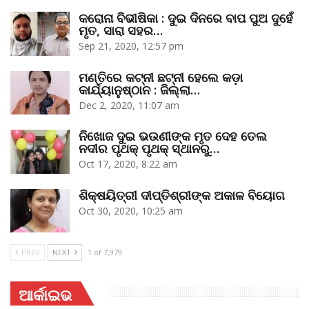
କରୋନା ବିଭୀଷିକା : ଦୁଇ ଦିନରେ ବାପ ପୁଅ ଦୁହେଁ
ମୃତ, ସାରା ସହର…
Sep 21, 2020, 12:57 pm
ମଣ୍ତିରେ କଟ୍‌ନୀ ଛଟ୍‌ନୀ ହେଲେ କଡ଼ା
କାର୍ଯ୍ୟାନୁଷ୍ଠାନ : ଜିଲ୍ଲା…
Dec 2, 2020, 11:07 am
ନିଖୋଜ ଦୁଇ ଭଉଣୀଙ୍କ ମୃତ ଦେହ ତେଲ
ନଦୀର ପୃଥକ୍‌ ପୃଥକ୍‌ ସ୍ଥାନରୁ…
Oct 17, 2020, 8:22 am
ଶିକ୍ଷୟିତ୍ରୀ ଦୀପ୍ତିଶ୍ରୀଙ୍କ ଅକାଳ ବିୟୋଗ
Oct 30, 2020, 10:25 am
PREV
NEXT
1 of 7,979
ଆର୍କାଇଭ