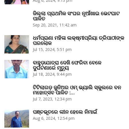
Aug 6, 2024, 9:13 pm
ଜିଲ୍ଲା ପ୍ରାଥମିକ ସଂଘର ନୂଆଁଖାଇ ଭେଟଘାଟ
ପାଳିତ
Sep 20, 2021, 11:42 am
ଧର୍ମପ୍ରାଣା ମହିଳା ଲକ୍ଷ୍ମୀପ୍ରିୟା ତ୍ରିପାଠୀଙ୍କ
ପରଲୋକ
Jul 15, 2024, 5:51 pm
ବାହୁଡ଼ାଯାତ୍ରା ଦେଖି ଫେରିବା ବେଳେ
ଦୁର୍ଘଟଣାରେ ମୃତ୍ୟୁ
Jul 18, 2024, 9:44 pm
ଟିଟିଲାଗଡ଼ ଜୁନିଅର ଓମ୍‌ ଭ୍ୟାଲି ସ୍କୁଲରେ ବନ
ମହୋତ୍ସବ ପାଳିତ :…
Jul 7, 2023, 12:34 pm
ପଞ୍ଚଭୂତରେ ଲୀନ ହେଲେ ନିମାଇଁ
Aug 6, 2024, 12:54 pm