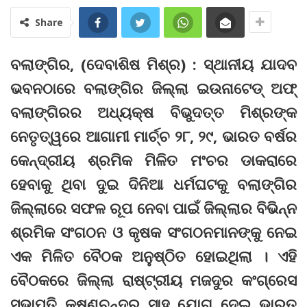
Share
ବଲାଙ୍ଗିର, (ଦେବାଶିଷ ମିଶ୍ର) : ସ୍ଥାନୀୟ ଯାଦବ
ଭବନଠାରେ ବଲାଙ୍ଗିର ଜିଲ୍ଲା ଇଉନାଟେଡ୍‌ ଅଫ୍‌
ବଲାଙ୍ଗିରର ଅଧ୍ୟକ୍ଷ ବିଭୁଦତ୍ତ ମିଶ୍ରଙ୍କ
ନେତୃତ୍ୱରେ ଆଗାମୀ ମାର୍ଚ୍ଚ ୨୮, ୨୯, ଭାରତ ବର୍ଷର
କେନ୍ଦ୍ରୀୟ ଶ୍ରମିକ ମିଳିତ ମଂଚର ଡାକରାରେ
ହେବାକୁ ଥିବା ଦୁଇ ଦିନିଆ ଧର୍ମଘଟକୁ ବଲାଙ୍ଗିର
ଜିଲ୍ଲାରେ ସଫଳ ରୂପ ନେବା ପାଇଁ ଜିଲ୍ଲାର ବିଭିନ୍ନ
ଶ୍ରମିକ ସଂଗଠନ ଓ କୃଷକ ସଂଗଠନମାନଙ୍କୁ ନେଇ
ଏକ ମିଳିତ ବୈଠକ ଅନୁଷ୍ଠିତ ହୋଇଥିଲା । ଏହି
ବୈଠକରେ ଜିଲ୍ଲା ରାଷ୍ଟ୍ରୀୟ ମଜଦୁର କଂଗ୍ରେସ
ସଭାପତି କୃଷ୍ଣଚନ୍ଦ୍ର ସାହୁ ଯୋଗ ଦେଇ ଭାରତ