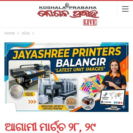
Home
ଓଡିଶା
ଆଗାମୀ ମାର୍ଚ୍ଚ ୨୮, ୨୯