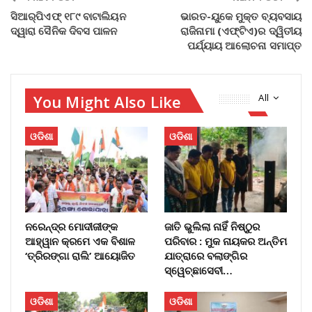
ସିଆର୍‌ପିଏଫ୍‌ ୧୮୯ ବାଟାଲିୟନ
ଭାରତ-ୟୁକେ ମୁକ୍ତ ବ୍ୟବସାୟ
ଦ୍ୱାରା ସୈନିକ ଦିବସ ପାଳନ
ରାଜିନାମା (ଏଫ୍‌ଟିଏ)ର ଦ୍ୱିତୀୟ
ପର୍ଯ୍ୟାୟ ଆଲୋଚନା ସମାପ୍ତ
You Might Also Like
All
ଓଡିଶା
ଓଡିଶା
ନରେନ୍ଦ୍ର ମୋଦୀଜୀଙ୍କ
​ଜାତି ଭୁଲିଲା ନାହିଁ ନିଷ୍ଠୁର
ଆହ୍ୱାନ କ୍ରମେ ଏକ ବିଶାଳ
ପରିବାର : ମୁକ ନାୟକର ଅନ୍ତିମ
‘ତ୍ରିରଙ୍ଗା ରାଲି’ ଆୟୋଜିତ
ଯାତ୍ରାରେ ବଲାଙ୍ଗିର
ସ୍ୱେଚ୍ଛାସେବୀ…
ଓଡିଶା
ଓଡିଶା