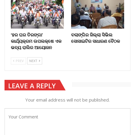
‘ହର ଘର ତିରଙ୍ଗା’
ବଲାଙ୍ଗିର ଜିଲ୍ଲା ସିଭିଲ
କାର୍ଯ୍ୟକ୍ରମ ଉପଲକ୍ଷେ ଏକ
ସୋସାଇଟିର ସାଧାରଣ ବୈଠକ
ଭବ୍ୟ ରାଲିର ଆୟୋଜନ
PREV
NEXT
LEAVE A REPLY
Your email address will not be published.