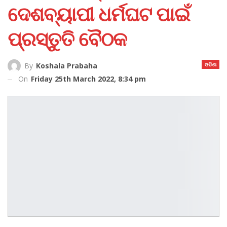
ଦେଶବ୍ୟାପୀ ଧର୍ମଘଟ ପାଇଁ
ପ୍ରସ୍ତୁତି ବୈଠକ
ଓଡିଶା
By
Koshala Prabaha
On
Friday 25th March 2022, 8:34 pm