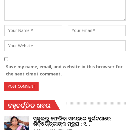
Save my name, email, and website in this browser for
the next time I comment.
ବହୁଚର୍ଚ୍ଚିତ ଖବର
ସ୍କୁଲରୁ ଫେରିବା ସମୟରେ ଦୁର୍ଘଟଣାରେ
ଶିକ୍ଷୟିତ୍ରୀଙ୍କ ମୃତ୍ୟୁ : ୧…