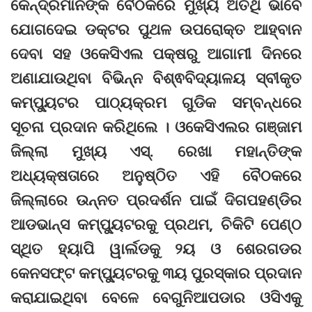
କେନ୍ଦ୍ରମାନଙ୍କ ବୈଠକରେ ମୁଖ୍ୟ ଅତିଥି ଭାବେ
ଯୋଗଦେଇ ଡକ୍ଟର ପୁଥଳ ଉପରୋକ୍ତ ଆହ୍ବାନ
ଦେବା ସହ ଓକେସିଏଲ ପକ୍ଷରୁ ଆଗାମୀ ଦିନରେ
ଅଣାଯାଉଥିବା ବିଭିନ୍ନ ବିଶ୍ଵବିଦ୍ୟାଳୟ ସ୍ବୀକୃତ
କମ୍ପ୍ୟୁଟର ପାଠ୍ୟକ୍ରମ ଗୁଡିକ ସମ୍ବନ୍ଧରେ
ସୂଚନା ପ୍ରଦାନ କରିଥିଲେ । ଓକେସିଏଲର ଗଞ୍ଜାମ
ଜିଲ୍ଲା ମୁଖ୍ୟ ଏସ୍. ରେଖା ମହାନ୍ତିଙ୍କ
ଅଧ୍ୟକ୍ଷତାରେ ଅନୁଷ୍ଠିତ ଏହି ବୈଠକରେ
ଜିଲ୍ଲାରେ ଉନ୍ନତ ପ୍ରଦର୍ଶନ ପାଇଁ ଦିଗପହଣ୍ଡିର
ଆଡଭାନ୍ସ କମ୍ପ୍ୟୁଟରକୁ ପ୍ରଥମ, ଚିକିଟି ପେଣ୍ଠ
ସ୍ଥିତ ହ୍ୟାପି ୱାର୍ଲଡକୁ ୨ୟ ଓ ଶେରଗଡର
କେନସଫ୍ଟ କମ୍ପ୍ୟୁଟରକୁ ୩ୟ ପୁରସ୍କାର ପ୍ରଦାନ
କରାଯାଇଥିବା ବେଳେ ବେଗୁନିଆପଡାର ଓସିଏକୁ