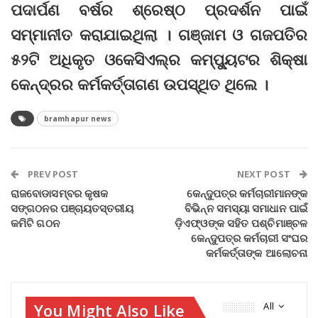
ପଦାର୍ପଣ ବର୍ଷର ଶ୍ରେଷ୍ଠ ପ୍ରଦର୍ଶନ ପାଇଁ
ସମ୍ମାନୀତ କରାଯାଇଥିଲା । ଗଞ୍ଜାମ ଓ ଗଜପତିର
୫୨ଟି ଅଧିକୃତ ଓକେସିଏଲ୍‌ର କମ୍ପ୍ୟୁଟର ଶିକ୍ଷା
କେନ୍ଦ୍ରର କର୍ମକର୍ତ୍ତାଗଣ ଉପସ୍ଥିତ ଥିଲେ ।
bramhapur news
PREV POST
NEXT POST
ରାଜବୋଡାସମ୍ବର କୃଷକ
କେନ୍ଦୁପତ୍ର କର୍ମଚାରୀମାନଙ୍କ
ସଙ୍ଗଠନର ପଞ୍ଚାୟତସ୍ତରୀୟ
ବିଭିନ୍ନ ସମସ୍ୟା ସମାଧାନ ପାଇଁ
କମିଟି ଗଠନ
ଡ଼ିଏଫ୍‌ଓଙ୍କ ସହିତ ପଶ୍ଚିମାଞ୍ଚଳ
କେନ୍ଦୁପତ୍ର କର୍ମଚାରୀ ସଂଘର
କର୍ମକର୍ତ୍ତାଙ୍କ ଆଲୋଚନା
You Might Also Like
All