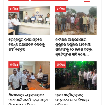
ଓଡିଶା
ଓଡିଶା
ବ୍ରହ୍ମପୁର ଉପଖଣ୍ଡରେ
ହାତୀପଲ ଆକ୍ରମଣରେ
ବିଭିନ୍ନ ରାଜନୈତିକ ଦଳଙ୍କୁ
ଗୁରୁତର ସର୍ଗୁଲର ଆଦିବାସୀ
ଫର୍ମ ବଣ୍ଟନ
ପରିବାରକୁ ୨୦ ଲକ୍ଷ ଟଙ୍କା
କ୍ଷତିପୂରଣ ଦାବି କଲେ…
ଓଡିଶା
ଓଡିଶା
ଶିକ୍ଷକଙ୍କ ନ୍ୟାୟସଙ୍ଗତ
ନୂତନ ଷ୍ଟ୍ରିଟ୍ ଲାଇଟ୍‌
ଦାବୀ ପାଇଁ ଏକାଠି ହେଲା ଓଷ୍ଟା :
ଉଦ୍‌ଘାଟନ କଲେ ବିଧାୟକ
ଜିଲ୍ଲାପାଳ ଓ ଜିଲ୍ଲା
କଳିକେଶ