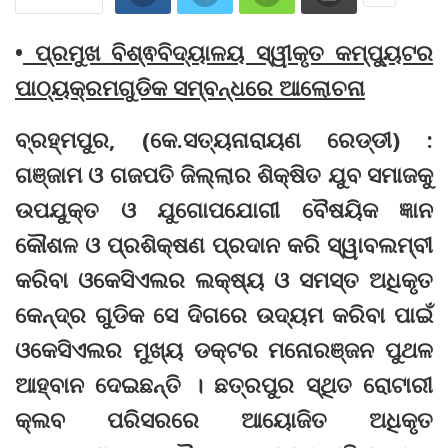
•
ପ୍ରମୁଖ ବିଶ୍ଵବିଦ୍ୟାଳୟ ସ୍ୱୀକୃତ କମ୍ପ୍ୟୁଟର
ପାଠ୍ୟକ୍ରମଗୁଡିକ ସମ୍ବନ୍ଧରେ ଆଲୋଚନା
ବ୍ରହ୍ମପୁର, (କେ.ସତ୍ୟନାରାୟଣ ରେଡ୍ଡୀ) :
ଗଞ୍ଜାମ ଓ ଗଜପତି ଜିଲ୍ଲାର ଶିକ୍ଷିତ ଯୁବ ସମାଜକୁ
ଉପଯୁକ୍ତ ଓ ଯୁଗୋପଯୋଗୀ ବୈଷୟିକ ଜ୍ଞାନ
କୌଶଳ ଓ ପ୍ରଶିକ୍ଷଣ ପ୍ରଦାନ କରି ସ୍ୱାବଲମ୍ବୀ
କରିବା ଓକେସିଏଲର ଲକ୍ଷ୍ୟ ଓ ସମସ୍ତ ଅଧିକୃତ
କେନ୍ଦ୍ର ଗୁଡିକ ସେ ଦିଗରେ ଉଦ୍ୟମ କରିବା ପାଇଁ
ଓକେସିଏଲର ମୁଖ୍ୟ ଡକ୍ଟର ମନୋରଞ୍ଜନ ପୁଥଳ
ଆହ୍ବାନ ଦେଇଛନ୍ତି । ଛତ୍ରପୁର ସ୍ଥିତ ରୋଟାରୀ
କ୍ଲବ ପରିସରରେ ଆୟୋଜିତ ଅଧିକୃତ