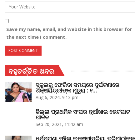
Save my name, email, and website in this browser for
the next time I comment.
ବହୁଚର୍ଚ୍ଚିତ ଖବର
ସ୍କୁଲରୁ ଫେରିବା ସମୟରେ ଦୁର୍ଘଟଣାରେ
ଶିକ୍ଷୟିତ୍ରୀଙ୍କ ମୃତ୍ୟୁ : ୧…
Aug 6, 2024, 9:13 pm
ଜିଲ୍ଲା ପ୍ରାଥମିକ ସଂଘର ନୂଆଁଖାଇ ଭେଟଘାଟ
ପାଳିତ
Sep 20, 2021, 11:42 am
ଧର୍ମପ୍ରାଣା ମହିଳା ଲକ୍ଷ୍ମୀପ୍ରିୟା ତ୍ରିପାଠୀଙ୍କ