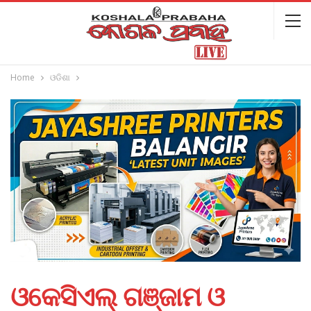
Home
ଓଡିଶା
ଓକେସିଏଲ୍ ଗଞ୍ଜାମ ଓ