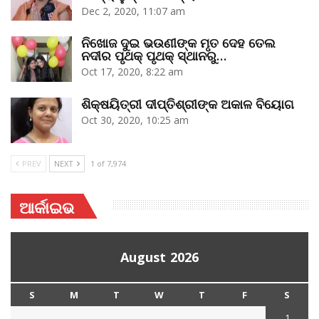
Dec 2, 2020, 11:07 am
ନିଖୋଜ ଦୁଇ ଭଉଣୀଙ୍କ ମୃତ ଦେହ ତେଲ
ନଦୀର ପୃଥକ୍‌ ପୃଥକ୍‌ ସ୍ଥାନରୁ…
Oct 17, 2020, 8:22 am
ଶିକ୍ଷୟିତ୍ରୀ ଦୀପ୍ତିଶ୍ରୀଙ୍କ ଅକାଳ ବିୟୋଗ
Oct 30, 2020, 10:25 am
PREV
NEXT
1 of 7,974
ଆର୍କାଇଭ
August 2026
S
M
T
W
T
F
S
1