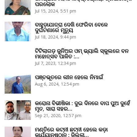
ପରଲୋକ
Jul 15, 2024, 5:51 pm
ବାହୁଡ଼ାଯାତ୍ରା ଦେଖି ଫେରିବା ବେଳେ
ଦୁର୍ଘଟଣାରେ ମୃତ୍ୟୁ
Jul 18, 2024, 9:44 pm
ଟିଟିଲାଗଡ଼ ଜୁନିଅର ଓମ୍‌ ଭ୍ୟାଲି ସ୍କୁଲରେ ବନ
ମହୋତ୍ସବ ପାଳିତ :…
Jul 7, 2023, 12:34 pm
ପଞ୍ଚଭୂତରେ ଲୀନ ହେଲେ ନିମାଇଁ
Aug 6, 2024, 12:54 pm
କରୋନା ବିଭୀଷିକା : ଦୁଇ ଦିନରେ ବାପ ପୁଅ ଦୁହେଁ
ମୃତ, ସାରା ସହର…
Sep 21, 2020, 12:57 pm
ମଣ୍ତିରେ କଟ୍‌ନୀ ଛଟ୍‌ନୀ ହେଲେ କଡ଼ା
କାର୍ଯ୍ୟାନୁଷ୍ଠାନ : ଜିଲ୍ଲା…