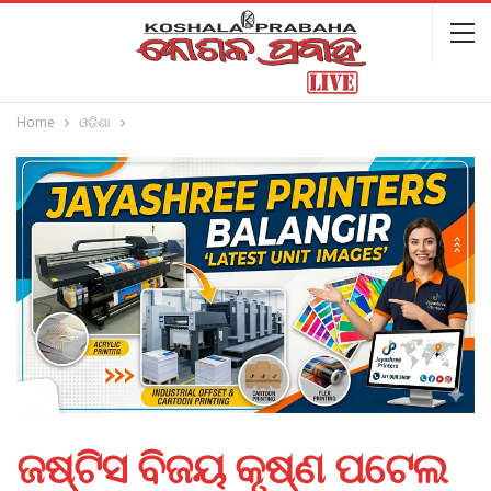
Home
ଓଡିଶା
ଜଷ୍ଟିସ ବିଜୟ କୃଷ୍ଣ ପଟେଲ