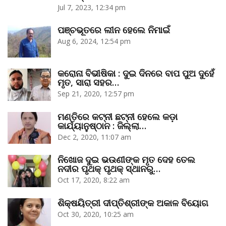
Jul 7, 2023, 12:34 pm
ପଞ୍ଚଭୂତରେ ଲୀନ ହେଲେ ନିମାଇଁ
Aug 6, 2024, 12:54 pm
କରୋନା ବିଭୀଷିକା : ଦୁଇ ଦିନରେ ବାପ ପୁଅ ଦୁହେଁ
ମୃତ, ସାରା ସହର…
Sep 21, 2020, 12:57 pm
ମଣ୍ତିରେ କଟ୍‌ନୀ ଛଟ୍‌ନୀ ହେଲେ କଡ଼ା
କାର୍ଯ୍ୟାନୁଷ୍ଠାନ : ଜିଲ୍ଲା…
Dec 2, 2020, 11:07 am
ନିଖୋଜ ଦୁଇ ଭଉଣୀଙ୍କ ମୃତ ଦେହ ତେଲ
ନଦୀର ପୃଥକ୍‌ ପୃଥକ୍‌ ସ୍ଥାନରୁ…
Oct 17, 2020, 8:22 am
ଶିକ୍ଷୟିତ୍ରୀ ଦୀପ୍ତିଶ୍ରୀଙ୍କ ଅକାଳ ବିୟୋଗ
Oct 30, 2020, 10:25 am