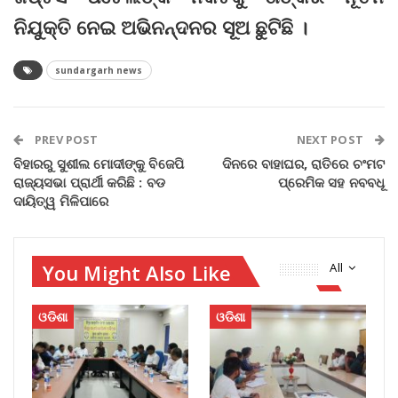
ନିଯୁକ୍ତି ନେଇ ଅଭିନନ୍ଦନର ସୂଅ ଛୁଟିଛି ।
sundargarh news
PREV POST
NEXT POST
ବିହାରରୁ ସୁଶୀଲ ମୋଦୀ‌ଙ୍କୁ ବିଜେପି
ଦିନରେ ବାହାଘର, ରାତିରେ ଚଂମଟ
ରାଜ୍ୟସଭା ପ୍ରାର୍ଥୀ କରିଛି : ବଡ
ପ୍ରେମିକ ସହ ନବବଧୂ
ଦାୟିତ୍ୱ ମିଳିପାରେ
You Might Also Like
All
ଓଡିଶା
ଓଡିଶା