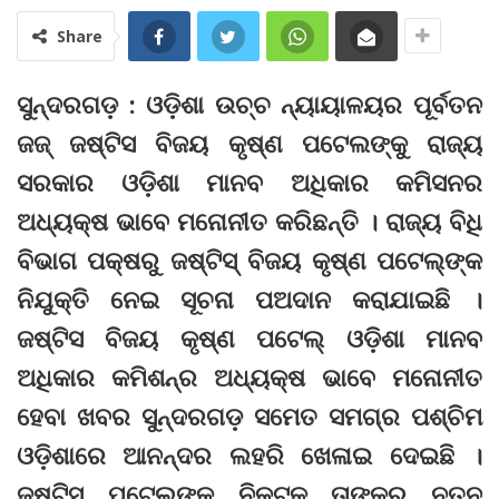
Share
ସୁନ୍ଦରଗଡ଼ : ଓଡ଼ିଶା ଉଚ୍ଚ ନ୍ୟାୟାଳୟର ପୂର୍ବତନ
ଜଜ୍‍ ଜଷ୍ଟିସ ବିଜୟ କୃଷ୍ଣ ପଟେଲଙ୍କୁ ରାଜ୍ୟ
ସରକାର ଓଡ଼ିଶା ମାନବ ଅଧିକାର କମିସନର
ଅଧ୍ୟକ୍ଷ ଭାବେ ମନୋନୀତ କରିଛନ୍ତି । ରାଜ୍ୟ ବିଧି
ବିଭାଗ ପକ୍ଷରୁ ଜଷ୍ଟିସ୍ ବିଜୟ କୃଷ୍ଣ ପଟେଲ୍‌ଙ୍କ
ନିଯୁକ୍ତି ନେଇ ସୂଚନା ପଅଦାନ କରାଯାଇଛି ।
ଜଷ୍ଟିସ ବିଜୟ କୃଷ୍ଣ ପଟେଲ୍‌ ଓଡ଼ିଶା ମାନବ
ଅଧିକାର କମିଶନ୍‌ର ଅଧ୍ୟକ୍ଷ ଭାବେ ମନୋନୀତ
ହେବା ଖବର ସୁନ୍ଦରଗଡ଼ ସମେତ ସମଗ୍ର ପଶ୍ଚିମ
ଓଡ଼ିଶାରେ ଆନନ୍ଦର ଲହରି ଖେଳାଇ ଦେଇଛି ।
ଜଷ୍ଟିସ ପଟେଲଙ୍କ ନିକଟକୁ ତାଙ୍କର ନୂତନ