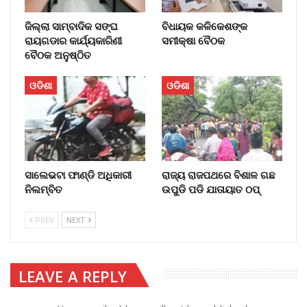
ଜିଲ୍ଲା ସାମ୍ବାଦିକ ସଙ୍ଘ
ବିଧାୟକ କଳିକେଶଙ୍କ
ରାୟଗଡାର କାର୍ଯ୍ୟକାରିଣୀ
ସମୀକ୍ଷା ବୈଠକ
ବୈଠକ ଅନୁଷ୍ଠିତ
ଓଡିଶା
ଓଡିଶା
ସାଲେଭଟା ଫାଣ୍ଡି ଅଧିକାରୀ
ରାଜ୍ୟ ରାଜପଥରେ ବିଶାଳ ଗଛ
ନିଲମ୍ବିତ
ଉପୁଡି ପଡି ଯାତାୟାତ ଠପ୍‌
PREV
NEXT
LEAVE A REPLY