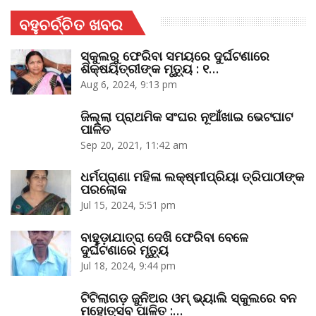
ବହୁଚର୍ଚ୍ଚିତ ଖବର
ସ୍କୁଲରୁ ଫେରିବା ସମୟରେ ଦୁର୍ଘଟଣାରେ
ଶିକ୍ଷୟିତ୍ରୀଙ୍କ ମୃତ୍ୟୁ : ୧…
Aug 6, 2024, 9:13 pm
ଜିଲ୍ଲା ପ୍ରାଥମିକ ସଂଘର ନୂଆଁଖାଇ ଭେଟଘାଟ
ପାଳିତ
Sep 20, 2021, 11:42 am
ଧର୍ମପ୍ରାଣା ମହିଳା ଲକ୍ଷ୍ମୀପ୍ରିୟା ତ୍ରିପାଠୀଙ୍କ
ପରଲୋକ
Jul 15, 2024, 5:51 pm
ବାହୁଡ଼ାଯାତ୍ରା ଦେଖି ଫେରିବା ବେଳେ
ଦୁର୍ଘଟଣାରେ ମୃତ୍ୟୁ
Jul 18, 2024, 9:44 pm
ଟିଟିଲାଗଡ଼ ଜୁନିଅର ଓମ୍‌ ଭ୍ୟାଲି ସ୍କୁଲରେ ବନ
ମହୋତ୍ସବ ପାଳିତ :…