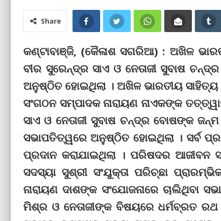
Share
କଣ୍ଟାବାଞ୍ଜି, (କୈଳାଶ ସଗରିଆ) : ଅଖିଳ ଭାର
ବୀର ସୁରେନ୍ଦ୍ର ସାଏ ଓ ନେତାଜୀ ସୁବାଷ ଚନ୍ଦ
ଅନୁଷ୍ଠିତ ହୋଇଥିଲା । ଅଖିଳ ଭାରତୀୟ ସାହିତ୍ୟ 
ସଂଗଠନ ସମ୍ପାଦକ ନାରାୟଣ ନାଏକଙ୍କ ତତ୍ତ୍ୱାବ
ସାଏ ଓ ନେତାଜୀ ସୁବାଷ ଚନ୍ଦ୍ର ବୋଷଙ୍କ ଜନ୍ମ
ସଭାପତିତ୍ୱରେ ଅନୁଷ୍ଠିତ ହୋଇଥିଲା । ସର୍ବ 
ପ୍ରଦାନ କରାଯାଇଥିଲା । ପରିଷଦର ଆଜୀବନ ସ
ସଦସ୍ୟା ସୁଶ୍ରୀ ସଂଯୁକ୍ତା ପରିଚ୍ଛା ପ୍ରାରମ
ନାରାୟଣ ଦାଶଙ୍କ ସଂଯୋଜନାରେ ଚାଲିଥିବା ସଭା
ମିଶ୍ର ଓ ନେତାଜୀଙ୍କ ବିଷୟରେ ଧର୍ମବ୍ରତ ରଥ