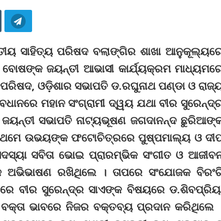
ତୀୟ ସାହିତ୍ୟ ପରିଷଦ ବଲାଙ୍ଗିର ଶାଖା ଆନୁକୂଲ୍ୟର
୍ର ବୋଷଙ୍କ ଜୟନ୍ତୀ ଆଭାସୀ କାର୍ଯ୍ୟକ୍ରମ ମାଧ୍ୟମର
ପରିଷଦ, ଓଡ଼ିଶାର ସଭାପତି ଡ.ରଘୁନାଥ ପଣ୍ଡା ଓ ରାଜ୍
ଧାନରେ ମହାନ ସଂଗ୍ରାମୀ ଦ୍ୱୟ ଯଥା ବୀର ସୁରେନ୍ଦ୍
 ଜୟନ୍ତୀ ସଭାପତି ନାଟ୍ୟଭୂଷଣ ଜଗଦାନନ୍ଦ ଛୁରିଆଙ୍
ପ୍ରଥମେ ଉଭୟଙ୍କ ଫଟୋଚିତ୍ରରେ ପୁଷ୍ପମାଲ୍ୟ ଓ ଦୀ
ଦସ୍ୟା ସବିତା ଭୋଇ ପ୍ରାରମ୍ଭିକ ସଂଗୀତ ଓ ଆଜୀବ
୍ଭିକ ଅଭିଭାଷଣ ରଖିଥିଲେ । ତାପରେ ସଂଯୋଜକ ବିରଂଚ
ରେ ବୀର ସୁରେନ୍ଦ୍ର ସାଏଙ୍କ ବିଷୟରେ ଡ.ଶିବପ୍ରିୟ
 ବକ୍ତା ଭାବରେ ନିଜର ବକ୍ତବ୍ୟ ପ୍ରଦାନ କରିଥିଲେ 