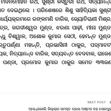
ମଦନମୋହନ ରଥ, ସୁଶ୍ରୀ କସ୍ତୁରୀ ରଥ, ସତ୍ୟାନନ୍
 ଦେଇଥିଲେ । ପରିଶେଷରେ ଶିଶୁ ସାହିତ୍ୟିକା ସୁଶ୍ର
ାର୍ଯ୍ୟକ୍ରମରେ ରଙ୍କମଣି ବାରିକ, ଜ୍ୟୋତିରାଣୀ ମିଶ୍ର
୍ର, ଜଗଦୀଶ୍ୱର ମୁଣ୍ଡ, ଝରଣା ପାଢ଼ୀ, ମୀନା ମୁଣ୍ଡ
୍ଧୁ ବିଶ୍ୱାଳ, ଅଶୋକ କୁମାର ସେଠୀ, ହେମନ୍ତ ମୁଣ୍ଡ
ୁପର୍ଣ୍ଣା ମହାନ୍ତି, ପ୍ରଭାସିନୀ ଠାକୁର, ପଦ୍ମାବତ
ୟକ, ନିତ୍ୟାନନ୍ଦ ବାରିକ, ସତ୍ୟବନ୍ତ ବେଦବାକ, ରାଜେ
ାୟଣ ପଣ୍ଡା, ପ୍ରମୋଦ କୁମାର ଠାକୁର ସମେତ ୩୩ଜ
NEXT POST
ଆସନ୍ତାକାଲି ଜିଲ୍ଲାର ସମସ୍ତ ବ୍ଲକ ଅଞ୍ଚଳ ସହ ସୋନପୁ