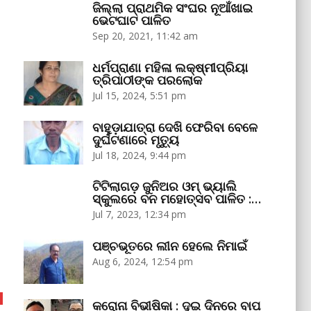
ଜିଲ୍ଲା ପ୍ରାଥମିକ ସଂଘର ନୂଆଁଖାଇ
ଭେଟଘାଟ ପାଳିତ
Sep 20, 2021, 11:42 am
ଧର୍ମପ୍ରାଣା ମହିଳା ଲକ୍ଷ୍ମୀପ୍ରିୟା
ତ୍ରିପାଠୀଙ୍କ ପରଲୋକ
Jul 15, 2024, 5:51 pm
ବାହୁଡ଼ାଯାତ୍ରା ଦେଖି ଫେରିବା ବେଳେ
ଦୁର୍ଘଟଣାରେ ମୃତ୍ୟୁ
Jul 18, 2024, 9:44 pm
ଟିଟିଲାଗଡ଼ ଜୁନିଅର ଓମ୍‌ ଭ୍ୟାଲି
ସ୍କୁଲରେ ବନ ମହୋତ୍ସବ ପାଳିତ :…
Jul 7, 2023, 12:34 pm
ପଞ୍ଚଭୂତରେ ଲୀନ ହେଲେ ନିମାଇଁ
Aug 6, 2024, 12:54 pm
କରୋନା ବିଭୀଷିକା : ଦୁଇ ଦିନରେ ବାପ