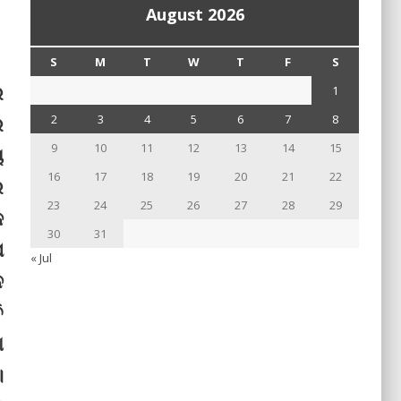
August 2026
S
M
T
W
T
F
S
େ
1
େ
2
3
4
5
6
7
8
9
10
11
12
13
14
15
ୟ
16
17
18
19
20
21
22
ର
23
24
25
26
27
28
29
କ
30
31
ପ
« Jul
ନ
ି
ା
।