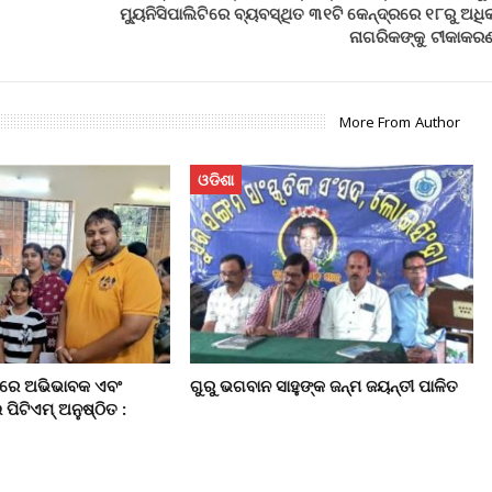
ମ୍ୟୁନିସିପାଲିଟିରେ ବ୍ୟବସ୍ଥିତ ୩୧ଟି କେନ୍ଦ୍ରରେ ୧୮ରୁ ଅଧି
ନାଗରିକଙ୍କୁ ଟୀକାକର
More From Author
ଓଡିଶା
କୁଲରେ ଅଭିଭାବକ ଏବଂ
ଗୁରୁ ଭଗବାନ ସାହୁଙ୍କ ଜନ୍ମ ଜୟନ୍ତୀ ପାଳିତ
ଇ ପିଟିଏମ୍‌ ଅନୁଷ୍ଠିତ :