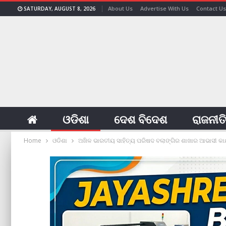
About Us
Advertise With Us
Contact Us
SATURDAY, AUGUST 8, 2026
ଓଡିଶା
ଦେଶ ବିଦେଶ
ରାଜନୀତ
Home
ଓଡିଶା
ଅଖିଳ ଭାରତୀୟ ସାହିତ୍ୟ ପରିଷଦ ବଲାଙ୍ଗିର ଶାଖାର ଆଭାସୀ କାର