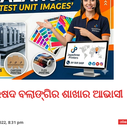
ିଷଦ ବଲାଙ୍ଗିର ଶାଖାର ଆଭାସୀ
022, 8:31 pm
ଓଡିଶା