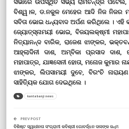
ସଭାରେ ଉପସ୍ଥିତ ସଭ୍ୟ ରାମଚନ୍ଦ୍ର ପଟେଲ, 
ବିଶ୍ୱ।ଳ, ଡ.ନକୁଳ ମେହେର ଆଦି ନିଜ ନିଜର ମତ
ସବିତା ଭୋଇ ଧନ୍ୟବାଦ ଅର୍ପଣ କରିଥିଲେ । ଏହି କ
ଜ୍ୟୋତ୍ସ୍ନାମୟୀ ଭୋଇ, ବିଜୟଲକ୍ଷ୍ମୀ ମହାପାତ
ନିତ୍ୟାନନ୍ଦ ବାରିକ, ରାଜେଶ ଝାଙ୍କର, ଭକ୍ତବନ
ଆହ୍ଲାଦିନୀ ଦାଶ, ଅମ୍ବିକା ପ୍ରସାଦ ଦାଶ, ଋତ
ମହାପାତ୍ର, ଯାଜ୍ଞସେନୀ ହୋତା, ମନୋଜ କୁମାର ନା
ଝାଙ୍କର, ଲିପସାମୟୀ ଦୁବେ, ବିରଂଚି ନାର
ସାହିତ୍ୟିକ ଯୋଗ ଦେଇଥିଲେ ।
kantabanji news
PREV POST
ବିଶିଷ୍ଟ ସ୍ୱାଧୀନତା ସଂଗ୍ରାମୀ କବିଶ୍ରୀ ଗୋବର୍ଦ୍ଧନ ଦାସଙ୍କ ଜନ୍ମ