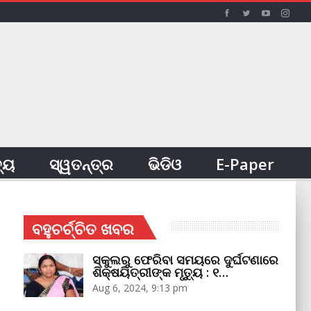
ତ୍ୟ
ସ୍ୱତନ୍ତ୍ର
ଭିଡିଓ
E-Paper
ବହୁଚର୍ଚ୍ଚିତ ଖବର
ସ୍କୁଲରୁ ଫେରିବା ସମୟରେ ଦୁର୍ଘଟଣାରେ
ଶିକ୍ଷୟିତ୍ରୀଙ୍କ ମୃତ୍ୟୁ : ୧…
Aug 6, 2024, 9:13 pm