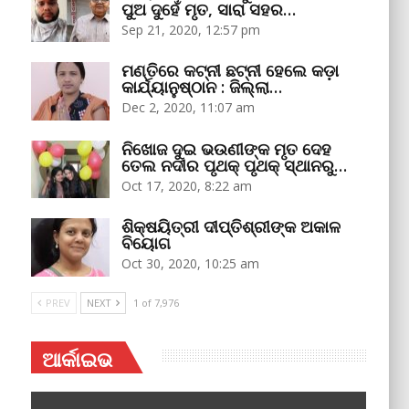
ପୁଅ ଦୁହେଁ ମୃତ, ସାରା ସହର…
Sep 21, 2020, 12:57 pm
ମଣ୍ତିରେ କଟ୍‌ନୀ ଛଟ୍‌ନୀ ହେଲେ କଡ଼ା
କାର୍ଯ୍ୟାନୁଷ୍ଠାନ : ଜିଲ୍ଲା…
Dec 2, 2020, 11:07 am
ନିଖୋଜ ଦୁଇ ଭଉଣୀଙ୍କ ମୃତ ଦେହ
ତେଲ ନଦୀର ପୃଥକ୍‌ ପୃଥକ୍‌ ସ୍ଥାନରୁ…
Oct 17, 2020, 8:22 am
ଶିକ୍ଷୟିତ୍ରୀ ଦୀପ୍ତିଶ୍ରୀଙ୍କ ଅକାଳ
ବିୟୋଗ
Oct 30, 2020, 10:25 am
PREV
NEXT
1 of 7,976
ଆର୍କାଇଭ