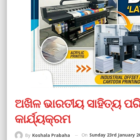
ଅଖିଳ ଭାରତୀୟ ସାହିତ୍ୟ ପର
କାର୍ଯ୍ୟକ୍ରମ
On
Sunday 23rd January 2
By
Koshala Prabaha