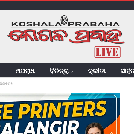
ି
ଅପରାଧ
ବିଚିତ୍ରା
କ୍ରୀଡା
ସାହି
୍ଯ୍ୟକ୍ରମ