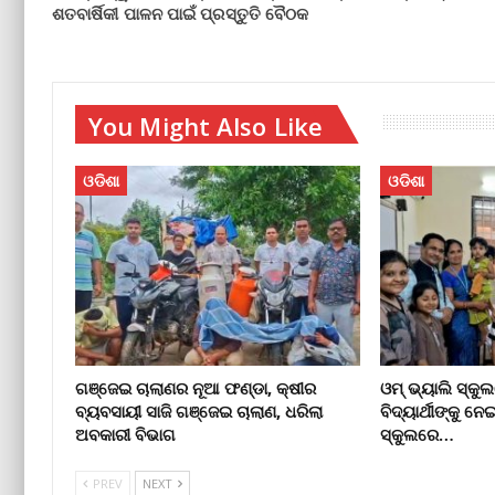
ଶତବାର୍ଷିକୀ ପାଳନ ପାଇଁ ପ୍ରସ୍ତୁତି ବୈଠକ
You Might Also Like
ଓଡିଶା
ଓଡିଶା
ଗଞ୍ଜେଇ ଚାଲାଣର ନୂଆ ଫଣ୍ଡା, କ୍ଷୀର
ଓମ୍‌ ଭ୍ୟାଲି ସ୍
ବ୍ୟବସାୟୀ ସାଜି ଗଞ୍ଜେଇ ଚାଲାଣ, ଧରିଲା
ବିଦ୍ୟାର୍ଥୀଙ୍କୁ ନେ
ଅବକାରୀ ବିଭାଗ
ସ୍କୁଲରେ…
PREV
NEXT