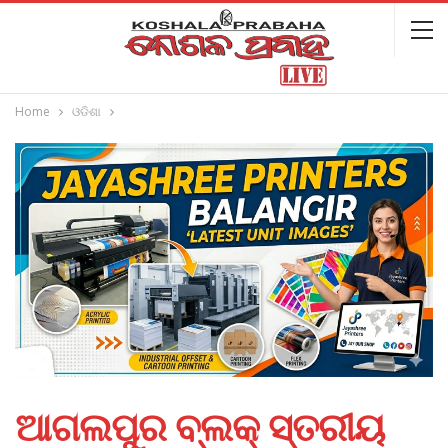
Home
ଓଡିଶା
ଆଗଲପୁର ବ୍ଲକ୍‌ ସ୍ତରୀୟ