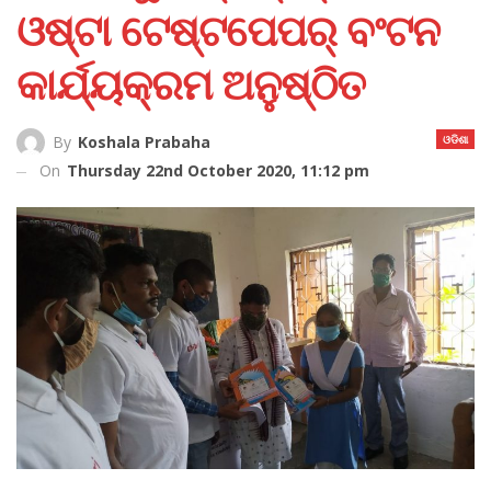
ଓଷ୍ଟା ଟେଷ୍ଟପେପର୍‌ ବଂଟନ
କାର୍ଯ୍ୟକ୍ରମ ଅନୁଷ୍ଠିତ
ଓଡିଶା
By
Koshala Prabaha
On
Thursday 22nd October 2020, 11:12 pm