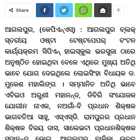
Share
ଆଗଲପୁର, (କେପିଏନ୍‌ଏସ୍‌) : ଆଗଲପୁର ବ୍ଲକ୍‌
ସ୍ତରୀୟ ଓଷ୍ଟା ଟେଷ୍ଟପେପର୍‌ ବଂଟନ
କାର୍ଯ୍ୟକ୍ରମ ସିପିଏନ୍‌ ହାଇସ୍କୁଲ ଭରସୁଜା ଠାରେ
ଅନୁଷ୍ଠିତ ହୋଇଥିବା ବେଳେ ଏଥିରେ ମୁଖ୍ୟ ଅତିଥି
ଭାବେ ଯୋଗ ଦେଇଥିଲେ ଲୋଇସିଂହା ବିଧାୟକ ଡ.
ମୁକେଶ ମହାଲିଙ୍ଗ । ସମ୍ମାନିତ ଅତିଥି ଭାବେ
ଏବିଇଓ ଅରୁଣୀ ମହାନନ୍ଦ, ଡିବିରି ସଂଯୋଜକ
ଯୋଗୀନ ନାଏକ, ନଅଗାଁ-ବି ପ୍ରଧାନ ଶିକ୍ଷକ
ଭାଗବତିଆ ସାହୁ, ଏସ୍‌ଏସ୍‌ଡି. ରାମପୁରର ପ୍ରଧାନ
ଶିକ୍ଷକ ବିଜୟ ଦାସ, ସାଲେଭଟା ପ୍ରଧାନଶିକ୍ଷକ
ସଦାନନ୍ଦ ଭୋଇ, ଆଗଲପୁର ବାଳିକା ଉଚ୍ଚ