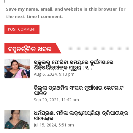
Save my name, email, and website in this browser for
the next time I comment.
ବହୁଚର୍ଚ୍ଚିତ ଖବର
ସ୍କୁଲରୁ ଫେରିବା ସମୟରେ ଦୁର୍ଘଟଣାରେ
ଶିକ୍ଷୟିତ୍ରୀଙ୍କ ମୃତ୍ୟୁ : ୧…
Aug 6, 2024, 9:13 pm
ଜିଲ୍ଲା ପ୍ରାଥମିକ ସଂଘର ନୂଆଁଖାଇ ଭେଟଘାଟ
ପାଳିତ
Sep 20, 2021, 11:42 am
ଧର୍ମପ୍ରାଣା ମହିଳା ଲକ୍ଷ୍ମୀପ୍ରିୟା ତ୍ରିପାଠୀଙ୍କ
ପରଲୋକ
Jul 15, 2024, 5:51 pm