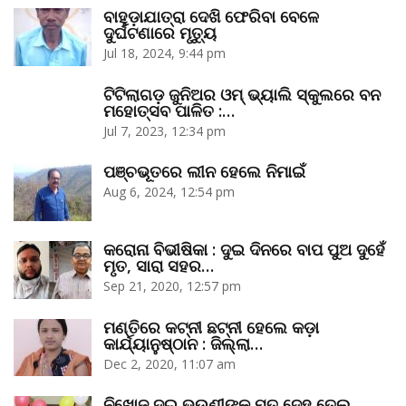
ବାହୁଡ଼ାଯାତ୍ରା ଦେଖି ଫେରିବା ବେଳେ
ଦୁର୍ଘଟଣାରେ ମୃତ୍ୟୁ
Jul 18, 2024, 9:44 pm
ଟିଟିଲାଗଡ଼ ଜୁନିଅର ଓମ୍‌ ଭ୍ୟାଲି ସ୍କୁଲରେ ବନ
ମହୋତ୍ସବ ପାଳିତ :…
Jul 7, 2023, 12:34 pm
ପଞ୍ଚଭୂତରେ ଲୀନ ହେଲେ ନିମାଇଁ
Aug 6, 2024, 12:54 pm
କରୋନା ବିଭୀଷିକା : ଦୁଇ ଦିନରେ ବାପ ପୁଅ ଦୁହେଁ
ମୃତ, ସାରା ସହର…
Sep 21, 2020, 12:57 pm
ମଣ୍ତିରେ କଟ୍‌ନୀ ଛଟ୍‌ନୀ ହେଲେ କଡ଼ା
କାର୍ଯ୍ୟାନୁଷ୍ଠାନ : ଜିଲ୍ଲା…
Dec 2, 2020, 11:07 am
ନିଖୋଜ ଦୁଇ ଭଉଣୀଙ୍କ ମୃତ ଦେହ ତେଲ