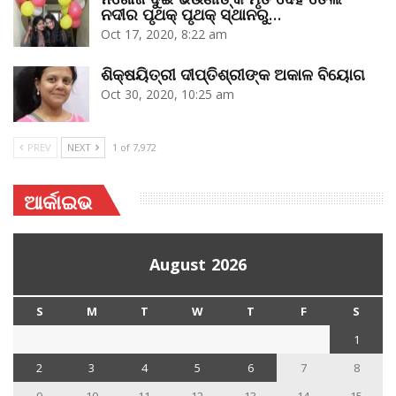
ନଦୀର ପୃଥକ୍‌ ପୃଥକ୍‌ ସ୍ଥାନରୁ…
Oct 17, 2020, 8:22 am
ଶିକ୍ଷୟିତ୍ରୀ ଦୀପ୍ତିଶ୍ରୀଙ୍କ ଅକାଳ ବିୟୋଗ
Oct 30, 2020, 10:25 am
PREV
NEXT
1 of 7,972
ଆର୍କାଇଭ
August 2026
S
M
T
W
T
F
S
1
2
3
4
5
6
7
8