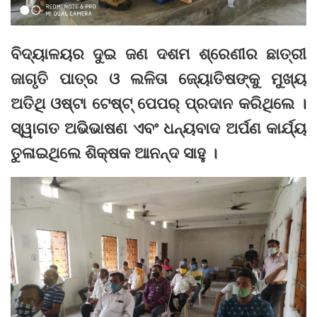
ବିଦ୍ୟାଳୟର ଦୁଇ ଜଣ ଦଶମ ଶ୍ରେଣୀର ଛାତ୍ରୀ
ଜାଗୃତି ପାତ୍ର ଓ ଲଳିତା ଜ୍ୟୋତିଷଙ୍କୁ ମୁଖ୍ୟ
ଅତିଥି ଓଷ୍ଟା ଟେଷ୍ଟ୍‌ ପେପର୍‌ ପ୍ରଦାନ କରିଥିଲେ ।
ସ୍ୱାଗତ ଅଭିଭାଷଣ ଏବଂ ଧନ୍ୟବାଦ ଅର୍ପଣ କାର୍ଯ୍ୟ
ତୁଳାଇଥିଲେ ଶିକ୍ଷକ ଆନନ୍ଦ ସାହୁ ।