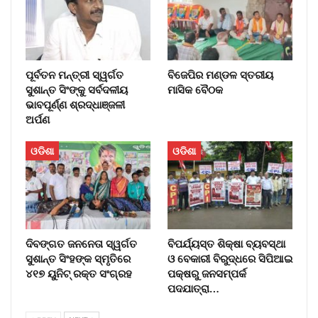
ପୂର୍ବତନ ମନ୍ତ୍ରୀ ସ୍ୱର୍ଗତ
ବିଜେପିର ମଣ୍ଡଳ ସ୍ତରୀୟ
ସୁଶାନ୍ତ ସିଂଙ୍କୁ ସର୍ବଦଳୀୟ
ମାସିକ ବୈଠକ
ଭାବପୂର୍ଣ୍ଣ ଶ୍ରଦ୍ଧାଞ୍ଜଳୀ
ଅର୍ପଣ
ଓଡିଶା
ଓଡିଶା
ଦିବଙ୍ଗତ ଜନନେତା ସ୍ୱର୍ଗତ
ବିପର୍ଯ୍ୟସ୍ତ ଶିକ୍ଷା ବ୍ୟବସ୍ଥା
ସୁଶାନ୍ତ ସିଂହଙ୍କ ସ୍ମୃତିରେ
ଓ ବେକାରୀ ବିରୁଦ୍ଧରେ ସିପିଆଇ
୪୧୭ ୟୁନିଟ୍ ରକ୍ତ ସଂଗ୍ରହ
ପକ୍ଷରୁ ଜନସମ୍ପର୍କ
ପଦଯାତ୍ରା…