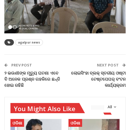
agalpur news
PREV POST
NEXT POST
୨ ଭଉଣୀଙ୍କ ମୃତ୍ୟୁ ଘଟଣା ଏବେ
ଲୋଇସିଂହା ବ୍ଲକ୍‌ ସ୍ତରୀୟ ଓଷ୍ଟା
ବି ଅନେକ ପ୍ରଶ୍ନ ଗହଳିରେ ଛ‌ନ୍ଦି
ଟେଷ୍ଟପେପର୍‌ ବଂଟନ
ହୋଇ ରହିଛି
କାର୍ଯ୍ୟକ୍ରମ
You Might Also Like
All
ଓଡିଶା
ଓଡିଶା