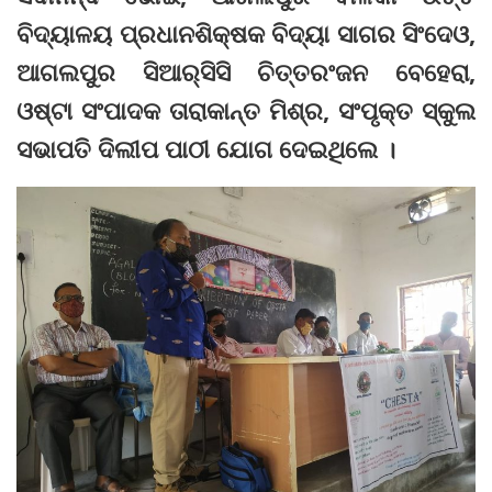
ବିଦ୍ୟାଳୟ ପ୍ରଧାନଶିକ୍ଷକ ବିଦ୍ୟା ସାଗର ସିଂଦେଓ,
ଆଗଲପୁର ସିଆର୍‌ସିସି ଚିତ୍ତରଂଜନ ବେହେରା,
ଓଷ୍ଟା ସଂପାଦକ ତାରାକାନ୍ତ ମିଶ୍ର, ସଂପୃକ୍ତ ସ୍କୁଲ
ସଭାପତି ଦିଲୀପ ପାଠୀ ଯୋଗ ଦେଇଥିଲେ ।