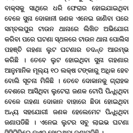
ବାକ୍ସକୁ ସାଥିରେ ଧରି ଫେରାର ହୋଇଯାଇଥିବା
ବେଳେ ସୁନା ଦୋକାନୀ ଜଣକ ଏନେଇ ଜାଣିବା ପରେ
ସମ୍ବଲପୁର ଟାଉନ ଥାନାରେ ଲିଖିତ ଅଭିଯୋଗ
କରିବା ପରେ ଘଟଣା ସ୍ଥଳରେ ଟାଉନ ଥାନା ପୋଲିସ
ପହଞ୍ଚି ଗହଣା ଲୁଟ ଘଟଣାର ତଦନ୍ତ ଆରମ୍ଭ
କରିଛି । ତେବେ ଲୁଟ ହୋଇଥିବା ସୁନା ଗହଣାର
ଆନୁମାନିକ ମୂଲ୍ୟ ୧୦ ଲକ୍ଷ ଟଙ୍କାରୁ ଅଧିକ ହେବ
ବୋଲି ସୂଚନା ମିଳିଛି । ତେବେ ଦୋକାନକୁ ଗ୍ରାହକ
ବେଶରେ ଆସିଥିବା ଲୁଟେରା ଜଣକ ଟୋପି ପିନ୍ଧିଥିବା
ବେଳେ ଗହଣା ଦୋକାନ ବାହାରେ ଛିଡା ହୋଇଥିବା
ଅନ୍ୟ ସହଯୋଗୀ ଜଣକ ହେଲେମେଟ ପିନ୍ଧିଥିବା
ଜଣାପଡିଛି । ଏନେଇ ଲୁଟର ସବୁ ଲାଇଭ ଘଟଣା
ସିସିଟିଭିରେ କଏଦ ହୋଇଥିବା ଜଣାପଡିଛି ।