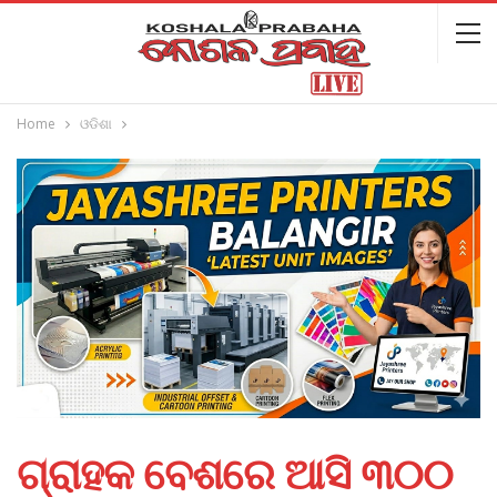
Home
ଓଡିଶା
ଗ୍ରାହକ ବେଶରେ ଆସି ୩୦୦