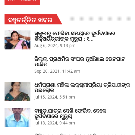
ବହୁଚର୍ଚ୍ଚିତ ଖବର
ସ୍କୁଲରୁ ଫେରିବା ସମୟରେ ଦୁର୍ଘଟଣାରେ
ଶିକ୍ଷୟିତ୍ରୀଙ୍କ ମୃତ୍ୟୁ : ୧…
Aug 6, 2024, 9:13 pm
ଜିଲ୍ଲା ପ୍ରାଥମିକ ସଂଘର ନୂଆଁଖାଇ ଭେଟଘାଟ
ପାଳିତ
Sep 20, 2021, 11:42 am
ଧର୍ମପ୍ରାଣା ମହିଳା ଲକ୍ଷ୍ମୀପ୍ରିୟା ତ୍ରିପାଠୀଙ୍କ
ପରଲୋକ
Jul 15, 2024, 5:51 pm
ବାହୁଡ଼ାଯାତ୍ରା ଦେଖି ଫେରିବା ବେଳେ
ଦୁର୍ଘଟଣାରେ ମୃତ୍ୟୁ
Jul 18, 2024, 9:44 pm