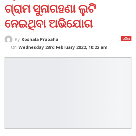
ଗ୍ରାମ ସୁନାଗହଣା ଲୁଟି
ନେଇଥିବା ଅଭିଯୋଗ
ଓଡିଶା
By
Koshala Prabaha
On
Wednesday 23rd February 2022, 10:22 am