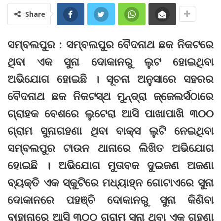
Share
ସମ୍ବଲପୁର : ସମ୍ବଲପୁର ବୈଦନାଥ ଛକ ନିକଟରେ
ଥିବା ଏକ ସୁନା ଦୋକାନରୁ ଲୁଟ ହୋଇଥିବା
ଅଭିଯୋଗ ହୋଇଛି । ସୂଚନା ଅନୁସାରେ ସହରର
ବୈଦନାଥ ଛକ ନିକଟସ୍ଥ ମୁନ୍ଦ୍ରା ଜ୍ଜେଲର୍ସଠାରେ
ଗ୍ରାହକ ବେଶରେ ଲୁଟେରା ଆସି ପାଖାପାଖି ୩୦୦
ଗ୍ରାମ ସୁନାଗହଣା ଥିବା ବାକ୍ସ ଲୁଟି ନେଇଥିବା
ସମ୍ବଲପୁର ଟାଉନ ଥାନାରେ ଲିଖିତ ଅଭିଯୋଗ
ହୋଇଛି । ଅଭିଯୋଗ ମୁତାବକ ଦୁଇଜଣ ଅଜଣା
ବ୍ୟକ୍ତି ଏକ ସ୍କୁଟିରେ ମଧ୍ୟାହ୍ନ ଗୋଟାଏରେ ସୁନା
ଦୋକାନରେ ପହଞ୍ଚି ଦୋକାନରୁ ସୁନା କିଣିବା
ବାହାନାରେ ଆସି ୩୦୦ ଗ୍ରାମ ସୁନା ଥିବା ଏକ ଗହଣା