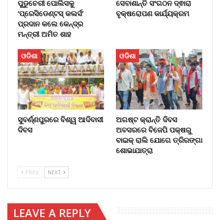
ପୁଡୁଚେରୀ ପୋଲିସକୁ
ସେବାଶାନ୍ତି ସଂଗଠନ ଦ୍ଵାରା
‘ପ୍ରେସିଡେଣ୍ଟସ୍ କଲର୍ସ’
ବୃକ୍ଷରୋପଣ କାର୍ଯ୍ୟକ୍ରମ
ପ୍ରଦାନ କଲେ କେନ୍ଦ୍ର
ମନ୍ତ୍ରୀ ଅମିତ ଶାହ
ଓଡିଶା
ଓଡିଶା
ସୁବର୍ଣ୍ଣପୁରରେ ବିଶ୍ୱ ଆଦିବାସୀ
ଅଗଷ୍ଟ କ୍ରାନ୍ତି ଦିବସ
ଦିବସ
ଅବସରରେ ବିଜେପି ପକ୍ଷରୁ
ବାଇକ୍ ରାଲି ଯୋଗେ ତ୍ରିରଙ୍ଗା
ଶୋଭାଯାତ୍ରା
PREV
NEXT
LEAVE A REPLY