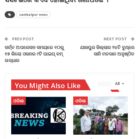
sambalpur news
PREV POST
NEXT POST
ସର୍ଚ୍ଚ ଅପରେସନ ସମୟରେ ୧୦ରୁ
ଯାଜପୁର ଜିଲ୍ଲାର ୨୪ଟି ବୁଥ୍‌ରେ
୧୫ କିଲୋ ଓଜନର ୯ଟି ପାଇପ୍ ବମ୍
ସାନି ମତଦାନ ଅନୁଷ୍ଠିତ
ଉଦ୍ଧାର
You Might Also Like
All
ଓଡିଶା
ଓଡିଶା