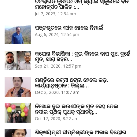
ଟିଟିଲାଗଡ଼ ଜୁନିଅର ଓମ୍‌ ଭ୍ୟାଲି ସ୍କୁଲରେ ବନ
ମହୋତ୍ସବ ପାଳିତ :…
Jul 7, 2023, 12:34 pm
ପଞ୍ଚଭୂତରେ ଲୀନ ହେଲେ ନିମାଇଁ
Aug 6, 2024, 12:54 pm
କରୋନା ବିଭୀଷିକା : ଦୁଇ ଦିନରେ ବାପ ପୁଅ ଦୁହେଁ
ମୃତ, ସାରା ସହର…
Sep 21, 2020, 12:57 pm
ମଣ୍ତିରେ କଟ୍‌ନୀ ଛଟ୍‌ନୀ ହେଲେ କଡ଼ା
କାର୍ଯ୍ୟାନୁଷ୍ଠାନ : ଜିଲ୍ଲା…
Dec 2, 2020, 11:07 am
ନିଖୋଜ ଦୁଇ ଭଉଣୀଙ୍କ ମୃତ ଦେହ ତେଲ
ନଦୀର ପୃଥକ୍‌ ପୃଥକ୍‌ ସ୍ଥାନରୁ…
Oct 17, 2020, 8:22 am
ଶିକ୍ଷୟିତ୍ରୀ ଦୀପ୍ତିଶ୍ରୀଙ୍କ ଅକାଳ ବିୟୋଗ