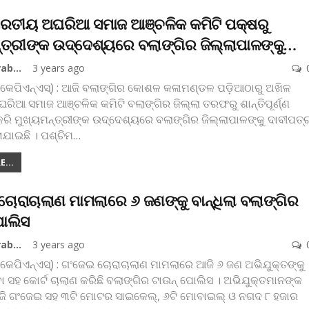
ାରତୀୟ ଅଘରିଆ ସମାଜ ଆଞ୍ଚଳିକ କମିଟି ପକ୍ଷରୁ
୍ତ୍ରୀଙ୍କ ଉଦ୍ଦେଶ୍ୟରେ ବଲାଙ୍ଗିର ଜିଲ୍ଲାପାଳଙ୍କୁ…
Koshala Prabaha
3 years ago
(କେପିଏନ୍‌ଏସ୍‌) : ଆଜି ବଲାଙ୍ଗିର କୋଶଳ କଳାମଣ୍ଡଳ ପଡ଼ିଆଠାରୁ ଅଖିଳ
ିଆ ସମାଜ ଆଞ୍ଚଳିକ କମିଟି ବଲାଙ୍ଗିର ଜିଲ୍ଲା ତରଫରୁ ଶାନ୍ତିପୂର୍ଣ୍ଣ
ରି ମୁଖ୍ୟମନ୍ତ୍ରୀଙ୍କ ଉଦ୍ଦେଶ୍ୟରେ ବଲାଙ୍ଗିର ଜିଲ୍ଲାପାଳଙ୍କୁ ଦାବୀପତ୍
ାଯାଇଛି । ପଶ୍ଚିମ
…
...
ୋରାଚାଲାଣ ମାମଲାରେ ୬ ଜଣଙ୍କୁ ବାନ୍ଧିଲା ବଲାଙ୍ଗିର
ପୋଲିସ
Koshala Prabaha
3 years ago
(କେପିଏନ୍‌ଏସ୍‌) : ଗଂଜେଇ ଚୋରାଚାଲାଣ ମାମଲାରେ ଆଜି ୬ ଜଣ ଅଭିଯୁକ୍ତଙ୍କୁ
ବା ସହ କୋର୍ଟ ଚାଲାଣ କରିଛି ବଲାଙ୍ଗିର ଟାଉନ୍‌ ପୋଲିସ । ଅଭିଯୁକ୍ତମାନଙ୍କ
େଜି ଗଂଜେଇ ସହ ୩ଟି ମୋଟର ସାଇକେଲ୍‌, ୬ଟି ମୋବାଇଲ୍‌ ଓ ନଗଦ ୮ ହଜାର