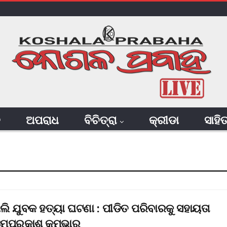
ି
ଅପରାଧ
ବିଚିତ୍ରା
କ୍ରୀଡା
ସାହି
ି ଯୁବକ ହତ୍ୟା ଘଟଣା : ପୀଡିତ ପରିବାରକୁ ସହାୟତା
୍‌ପ୍ରକାଶ କୁମ୍ଭାର