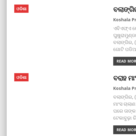
ବଲାଙ୍ଗି
ଓଡିଶା
ଏବିଏଫ୍‌ଏ ଲ
ଘୁଷୁରାମୁଣ୍ଡ
ବଲାଙ୍ଗିର, 
ଗୋଟି ପଡି
READ MORE
ବରାହ ମା
ଓଡିଶା
ବଲାଙ୍ଗିର, (
ମାଂସ ଚାଲାଣ
ପରେ ତାଙ୍କ 
ଟେକାବୁଢ଼ା 
READ MORE