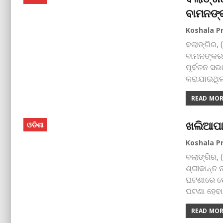
ବାମନଙ୍
ବଲାଙ୍ଗିର, 
ବାମନଙ୍କର 
ପୂର୍ବତନ ସଭ
କରାଯାଇଥିଲା
READ MORE
ଖଲିଆପା
ଓଡିଶା
ବଲାଙ୍ଗିର, 
ଶ୍ରୀକାନ୍ତ 
ଘଟଣାରେ ପୋ
ଘଟଣା ହେବା
READ MORE