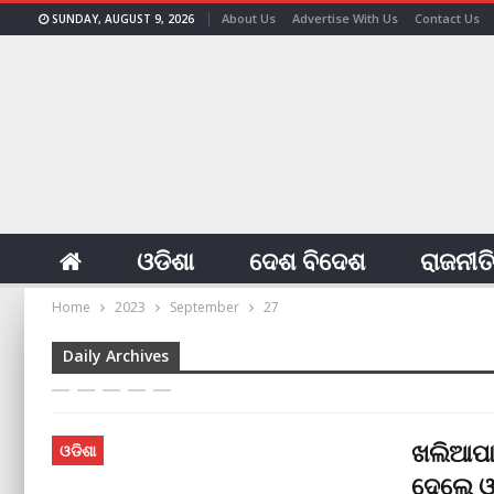
About Us
Advertise With Us
Contact Us
SUNDAY, AUGUST 9, 2026
ଓଡିଶା
ଦେଶ ବିଦେଶ
ରାଜନୀତ
Home
2023
September
27
Daily Archives
ଖଲିଆପାଲ
ଓଡିଶା
ଦେଲେ ଓମ