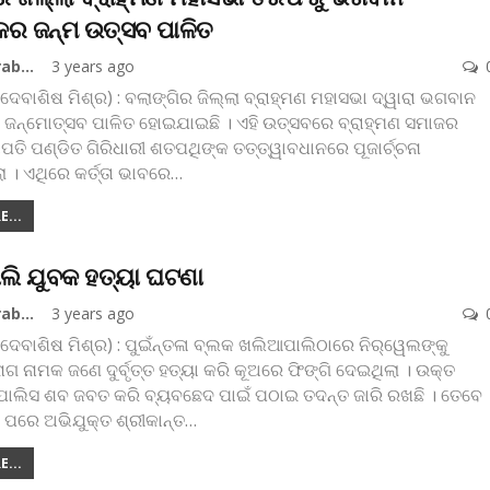
କର ଜନ୍ମ ଉତ୍ସବ ପାଳିତ
Koshala Prabaha
3 years ago
(ଦେବାଶିଷ ମିଶ୍ର) : ବଲାଙ୍ଗିର ଜିଲ୍ଲା ବ୍ରାହ୍ମଣ ମହାସଭା ଦ୍ୱାରା ଭଗବାନ
ଜନ୍ମୋତ୍ସବ ପାଳିତ ହୋଇଯାଇଛି । ଏହି ଉତ୍ସବରେ ବ୍ରାହ୍ମଣ ସମାଜର
ାପତି ପଣ୍ଡିତ ଗିରିଧାରୀ ଶତପଥିଙ୍କ ତତ୍ତ୍ୱାବଧାନରେ ପୂଜାର୍ଚ୍ଚନା
 । ଏଥିରେ କର୍ତ୍ତା ଭାବରେ
…
...
ଲି ଯୁବକ ହତ୍ୟା ଘଟଣା
Koshala Prabaha
3 years ago
(ଦେବାଶିଷ ମିଶ୍ର) : ପୁଇଁନ୍ତଳା ବ୍ଲକ ଖଲିଆପାଲିଠାରେ ନିର୍‌ୱେଲଙ୍କୁ
ନାଗ ନାମକ ଜଣେ ଦୁର୍ବୃତ୍ତ ହତ୍ୟା କରି କୂଅରେ ଫିଙ୍ଗି ଦେଇଥିଲା । ଉକ୍ତ
ଲିସ ଶବ ଜବତ କରି ବ୍ୟବଛେଦ ପାଇଁ ପଠାଇ ତଦନ୍ତ ଜାରି ରଖଛି । ତେବେ
 ପରେ ଅଭିଯୁକ୍ତ ଶ୍ରୀକାନ୍ତ
…
...