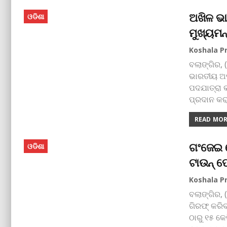
ଅଖିଳ ଭ
ଓଡିଶା
ମୁଖ୍ୟମନ
ବଲାଙ୍ଗିର, 
ଭାରତୀୟ ଅଘର
ପଦଯାତ୍ରା କ
ପ୍ରଦାନ କର
READ MORE
ଗଂଜେଇ ଚ
ଓଡିଶା
ଟାଉନ୍‌ 
ବଲାଙ୍ଗିର, 
ଗିରଫ୍‌ କରି
ଠାରୁ ୧୫ କ