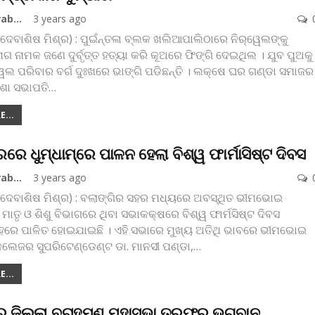
Koshala Prabaha
3 years ago
(ଦେବାଶିଷ ମିଶ୍ର) : ପୁଇଁନ୍ତଳା ବ୍ଲକ ଖଲିଆପାଲିଠାରେ ନିର୍‌ୱେଲଙ୍କୁ
ନାଗ ନାମକ ଜଣେ ଦୁର୍ବୃତ୍ତ ହତ୍ୟା କରି କୂଅରେ ଫିଙ୍ଗି ଦେଇଥିଲ । ଯୁବ ପୁଅକୁ
ୱେଲ ପରିବାର ବର୍ଗ ଦୁଃଖରେ ଭାଙ୍ଗି ପଡିଛନ୍ତି । ଲକ୍ଷେ ଘର ଗଣ୍ଡା ସମାଜର
ିଶା ସଭାପତି
…
...
ରେ ଧୁମ୍‌ଧାମ୍‌ରେ ପାଳନ ହେଲା ବିଶ୍ୱ ଫାର୍ମାସିଷ୍ଟ ଦିବସ
Koshala Prabaha
3 years ago
 (ଦେବାଶିଷ ମିଶ୍ର) : ବଲାଙ୍ଗିର ସହର ମଧ୍ୟରେ ଅବସ୍ଥିତ ଭୀମଭୋଇ
ାତୃ ଓ ଶିଶୁ ବିଭାଗରେ ଥିବା ସଭାକକ୍ଷରେ ବିଶ୍ୱ ଫାର୍ମସିଷ୍ଟ ଦିବସ
ରେ ପାଳିତ ହୋଇଯାଇଛି । ଏହି ସଭାରେ ମୁଖ୍ୟ ଅତିଥି ଭାବରେ ଭୀମଭୋଇ
ଲେଜର ସୁପରିଟେଣ୍ଡେଣ୍ଟ ଡା. ମାନସୀ ପଣ୍ଡା,
…
...
ର ଜିଲ୍ଲା ବ୍ରାହ୍ମଣ ମହାସଭା ତରଫରୁ ଭଗବାନ