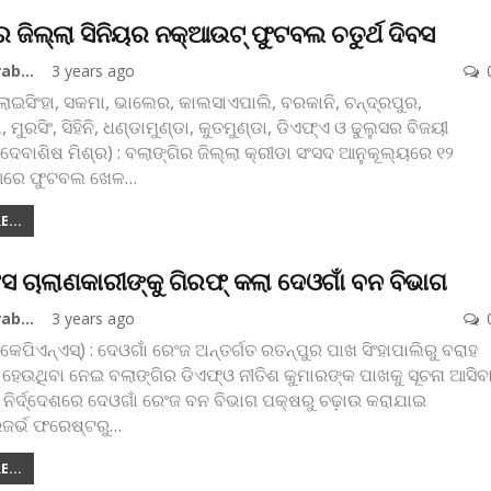
ର ଜିଲ୍ଲା ସିନିୟର ନକ୍‌ଆଉଟ୍‌ ଫୁଟବଲ ଚତୁର୍ଥ ଦିବସ
Koshala Prabaha
3 years ago
ୋଇସିଂହା, ସକମା, ଭାଲେର, କାଲସାଏପାଲି, ବରକାନି, ଚନ୍ଦ୍ରପୁର,
ା, ମୁରସିଂ, ସିହିନି, ଧଣ୍ଡାମୁଣ୍ଡା, କୁତମୁଣ୍ଡା, ଡିଏଫ୍‌ଏ ଓ ଢୁଲୁସର ବିଜୟୀ
(ଦେବାଶିଷ ମିଶ୍ର) : ବଲାଙ୍ଗିର ଜିଲ୍ଲା କ୍ରୀଡା ସଂସଦ ଆନୁକୂଲ୍ୟରେ ୧୨
ଆରେ ଫୁଟବଲ ଖେଳ
…
...
ଂସ ଚାଲାଣକାରୀଙ୍କୁ ଗିରଫ୍‌ କଲା ଦେଓଗାଁ ବନ ବିଭାଗ
Koshala Prabaha
3 years ago
କେପିଏନ୍‌ଏସ୍‌) : ଦେଓଗାଁ ରେଂଜ ଅନ୍ତର୍ଗତ ରତନ୍‌ପୁର ପାଖ ସିଂହାପାଲିରୁ ବରାହ
 ହେଉଥିବା ନେଇ ବଲାଙ୍ଗିର ଡିଏଫ୍‌ଓ ନୀତିଶ କୁମାରଙ୍କ ପାଖକୁ ସୂଚନା ଆସିବ
ନିର୍ଦ୍ଦେଶରେ ଦେଓଗାଁ ରେଂଜ ବନ ବିଭାଗ ପକ୍ଷରୁ ଚଢ଼ାଉ କରାଯାଇ
ରିଜର୍ଭ ଫରେଷ୍ଟରୁ
…
...