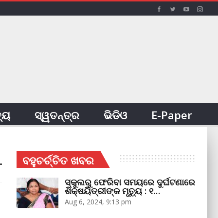
ତ୍ୟ
ସ୍ୱତନ୍ତ୍ର
ଭିଡିଓ
E-Paper
ବହୁଚର୍ଚ୍ଚିତ ଖବର
ସ୍କୁଲରୁ ଫେରିବା ସମୟରେ ଦୁର୍ଘଟଣାରେ
ଶିକ୍ଷୟିତ୍ରୀଙ୍କ ମୃତ୍ୟୁ : ୧…
Aug 6, 2024, 9:13 pm