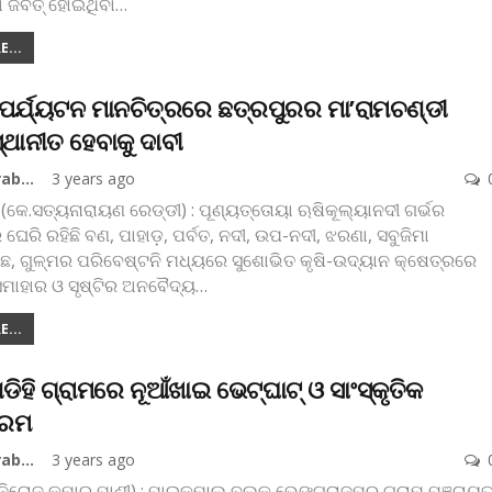
 ଜବତ୍‌ ହୋଇଥିବା
…
...
 ପର୍ଯ୍ୟଟନ ମାନଚିତ୍ରରେ ଛତ୍ରପୁରର ମା’ରାମଚଣ୍ଡୀ
୍ଥାନୀତ ହେବାକୁ ଦାବୀ
Koshala Prabaha
3 years ago
 (କେ.ସତ୍ୟନାରାୟଣ ରେଡ୍ଡୀ) : ପୂଣ୍ୟତ୍ତୋୟା ଋଷିକୂଲ୍ୟାନଦୀ ଗର୍ଭର
 ଘେରି ରହିଛି ବଣ, ପାହାଡ଼, ପର୍ବତ, ନଦୀ, ଉପ-ନଦୀ, ଝରଣା, ସବୁଜିମା
ଛ, ଗୁଳ୍ମର ପରିବେଷ୍ଟନି ମଧ୍ୟରେ ସୁଶୋଭିତ କୃଷି-ଉଦ୍ୟାନ କ୍ଷେତ୍ରରେ
ସମାହାର ଓ ସୃଷ୍ଟିର ଅନବୈଦ୍ୟ
…
...
ିହି ଗ୍ରାମରେ ନୂଆଁଖାଇ ଭେଟ୍‌ଘାଟ୍‌ ଓ ସାଂସ୍କୃତିକ
୍ରମ
Koshala Prabaha
3 years ago
(ନିରୋଜ କୁମାର ପାଣୀ) : ପାଇକମାଲ ବ୍ଲକ ଭେଙ୍ଗରାଜପୁର ଗ୍ରାମ ପଞ୍ଚାୟ