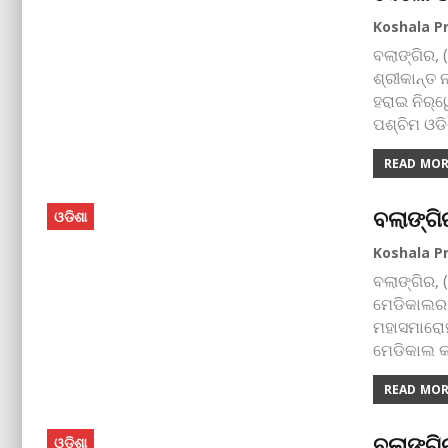
ବଲାଙ୍ଗିର, 
ଶ୍ରୀକାନ୍ତ 
ହରାଇ ନିର୍‌
ପଶ୍ଚିମ ଓଡ
READ MORE
ବଲାଙ୍ଗିର
ଓଡିଶା
ବଲାଙ୍ଗିର,
ମେଡିକାଲର ମ
ମହାସମାରୋହ
ମେଡିକାଲ କ
READ MORE
ବଲାଙ୍ଗି
ଓଡିଶା