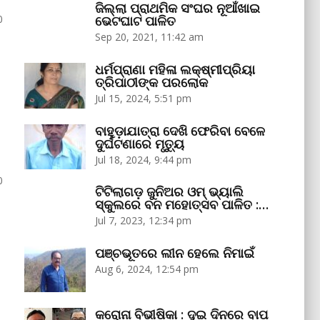
ଜିଲ୍ଲା ପ୍ରାଥମିକ ସଂଘର ନୂଆଁଖାଇ
0
ଭେଟଘାଟ ପାଳିତ
Sep 20, 2021, 11:42 am
ଧର୍ମପ୍ରାଣା ମହିଳା ଲକ୍ଷ୍ମୀପ୍ରିୟା
ତ୍ରିପାଠୀଙ୍କ ପରଲୋକ
Jul 15, 2024, 5:51 pm
ବାହୁଡ଼ାଯାତ୍ରା ଦେଖି ଫେରିବା ବେଳେ
ଦୁର୍ଘଟଣାରେ ମୃତ୍ୟୁ
Jul 18, 2024, 9:44 pm
0
ଟିଟିଲାଗଡ଼ ଜୁନିଅର ଓମ୍‌ ଭ୍ୟାଲି
ସ୍କୁଲରେ ବନ ମହୋତ୍ସବ ପାଳିତ :…
Jul 7, 2023, 12:34 pm
ପଞ୍ଚଭୂତରେ ଲୀନ ହେଲେ ନିମାଇଁ
Aug 6, 2024, 12:54 pm
କରୋନା ବିଭୀଷିକା : ଦୁଇ ଦିନରେ ବାପ