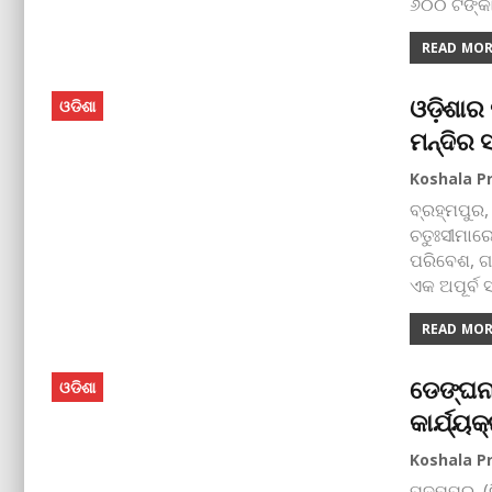
୬୦୦ ଟଙ୍କା
READ MORE
ଓଡ଼ିଶାର
ଓଡିଶା
ମନ୍ଦିର ସ
ବ୍ରହ୍ମପୁର,
ଚତୁଃସୀମାରେ
ପରିବେଶ, ଗ
ଏକ ଅପୂର୍ବ 
READ MORE
ଡେଙ୍ଘନାଡ
ଓଡିଶା
କାର୍ଯ୍ୟକ
ପଦ୍ମପୁର, 