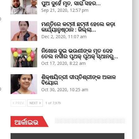
ପୁଅ ଦୁହେଁ ମୃତ, ସାରା ସହର…
Sep 21, 2020, 12:57 pm
0
ମଣ୍ତିରେ କଟ୍‌ନୀ ଛଟ୍‌ନୀ ହେଲେ କଡ଼ା
କାର୍ଯ୍ୟାନୁଷ୍ଠାନ : ଜିଲ୍ଲା…
Dec 2, 2020, 11:07 am
ନିଖୋଜ ଦୁଇ ଭଉଣୀଙ୍କ ମୃତ ଦେହ
ତେଲ ନଦୀର ପୃଥକ୍‌ ପୃଥକ୍‌ ସ୍ଥାନରୁ…
Oct 17, 2020, 8:22 am
ଶିକ୍ଷୟିତ୍ରୀ ଦୀପ୍ତିଶ୍ରୀଙ୍କ ଅକାଳ
ବିୟୋଗ
0
Oct 30, 2020, 10:25 am
PREV
NEXT
1 of 7,979
ଆର୍କାଇଭ