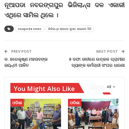
ନୂଆପଡା ନବରଙ୍ଗପୁର ଭିଜିଲାନ୍ସ ଦଳ ଏକାକୀ
ଏଥିରେ ସାମିଲ ଥିଲେ ।
nuapada news
ଭିଜିଲାନ୍ସ ଜାଲରେ ସୁପର ଭାଇଜର ଦିଦି
PREV POST
NEXT POST
ଡ. ହରେକୃଷ୍ଣ ମହତାବଙ୍କ
୫ ଦଫା ଦାବୀରେ ଉତ୍କଳ ଗ୍ରାମୀଣ
ଜୟନ୍ତୀ ପାଳିତ
ବ୍ୟାଙ୍କ କର୍ମଚାରୀ ସଂଘର ଧାରଣା
You Might Also Like
All
ଓଡିଶା
ଓଡିଶା