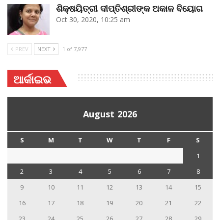
ଶିକ୍ଷୟିତ୍ରୀ ଦୀପ୍ତିଶ୍ରୀଙ୍କ ଅକାଳ ବିୟୋଗ
Oct 30, 2020, 10:25 am
PREV
NEXT
1 of 7,977
ଆର୍କାଇଭ
August 2026
S
M
T
W
T
F
S
1
2
3
4
5
6
7
8
9
10
11
12
13
14
15
16
17
18
19
20
21
22
23
24
25
26
27
28
29