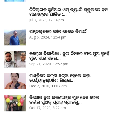
ଟିଟିଲାଗଡ଼ ଜୁନିଅର ଓମ୍‌ ଭ୍ୟାଲି ସ୍କୁଲରେ ବନ
ମହୋତ୍ସବ ପାଳିତ :…
Jul 7, 2023, 12:34 pm
ପଞ୍ଚଭୂତରେ ଲୀନ ହେଲେ ନିମାଇଁ
Aug 6, 2024, 12:54 pm
କରୋନା ବିଭୀଷିକା : ଦୁଇ ଦିନରେ ବାପ ପୁଅ ଦୁହେଁ
ମୃତ, ସାରା ସହର…
Sep 21, 2020, 12:57 pm
ମଣ୍ତିରେ କଟ୍‌ନୀ ଛଟ୍‌ନୀ ହେଲେ କଡ଼ା
କାର୍ଯ୍ୟାନୁଷ୍ଠାନ : ଜିଲ୍ଲା…
Dec 2, 2020, 11:07 am
ନିଖୋଜ ଦୁଇ ଭଉଣୀଙ୍କ ମୃତ ଦେହ ତେଲ
ନଦୀର ପୃଥକ୍‌ ପୃଥକ୍‌ ସ୍ଥାନରୁ…
Oct 17, 2020, 8:22 am