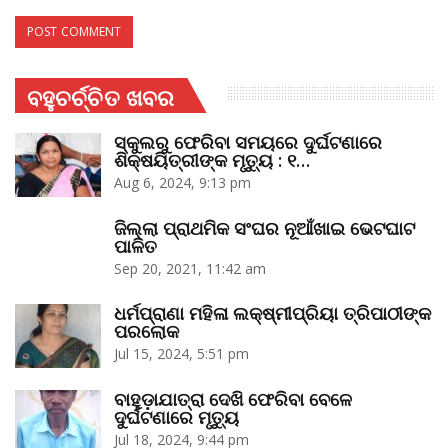
ବହୁଚର୍ଚ୍ଚିତ ଖବର
ସ୍କୁଲରୁ ଫେରିବା ସମୟରେ ଦୁର୍ଘଟଣାରେ
ଶିକ୍ଷୟିତ୍ରୀଙ୍କ ମୃତ୍ୟୁ : ୧…
Aug 6, 2024, 9:13 pm
ଜିଲ୍ଲା ପ୍ରାଥମିକ ସଂଘର ନୂଆଁଖାଇ ଭେଟଘାଟ
ପାଳିତ
Sep 20, 2021, 11:42 am
ଧର୍ମପ୍ରାଣା ମହିଳା ଲକ୍ଷ୍ମୀପ୍ରିୟା ତ୍ରିପାଠୀଙ୍କ
ପରଲୋକ
Jul 15, 2024, 5:51 pm
ବାହୁଡ଼ାଯାତ୍ରା ଦେଖି ଫେରିବା ବେଳେ
ଦୁର୍ଘଟଣାରେ ମୃତ୍ୟୁ
Jul 18, 2024, 9:44 pm