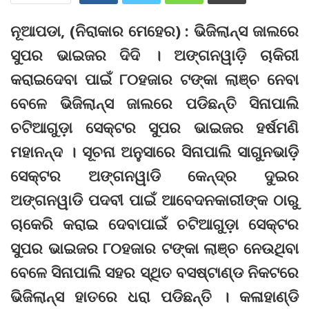
ନୂଆପଡା, (ନିରାକାର ମେହେର) : ଭିଜିଲାନ୍ସ ଜାଲରେ
ସୁପର ଭାଇଜର ଦିଦି । ଅଙ୍ଗନୱାଡ଼ି ଚାକିରୀ
କରାଇଦେବା ପାଇଁ ୮୦ହଜାର ଟଙ୍କା ଲାଞ୍ଚ ନେବା
ବେଳେ ଭିଜିଲାନ୍ସ ଜାଲରେ ପଡିଛନ୍ତି ସିନାପାଲି
ଚଟିଆଗୁଡ଼ା ସେକ୍ଟର ସୁପର ଭାଇଜର ହର୍ଷମଣି
ମହାନନ୍ଦ । ସୂଚନା ଅନୁସାରେ ସିନାପାଲି ସାଗୁନଭାଡ଼ି
ସେକ୍ଟର ଅଙ୍ଗନୱାଡି କେନ୍ଦ୍ର ଦୁଇର
ଅଙ୍ଗନୱାଡି ପଦବୀ ପାଇଁ ଆବେଦନକାରୀଙ୍କ ଠାରୁ
ଚାକେରି କରାଇ ଦେବାପାଇଁ ଚଟିଆଗୁଡ଼ା ସେକ୍ଟର
ସୁପର ଭାଇଜର ୮୦ହଜାର ଟଙ୍କା ଲାଞ୍ଚ ନେଉଥିବା
ବେଳେ ସିନାପାଲି ସହର ସ୍ଥିତ ବସଷ୍ଟାଣ୍ଡ ନିକଟରେ
ଭିଜିଲାନ୍ସ ହାତରେ ଧରା ପଡିଛନ୍ତି । କଳାହାଣ୍ଡି