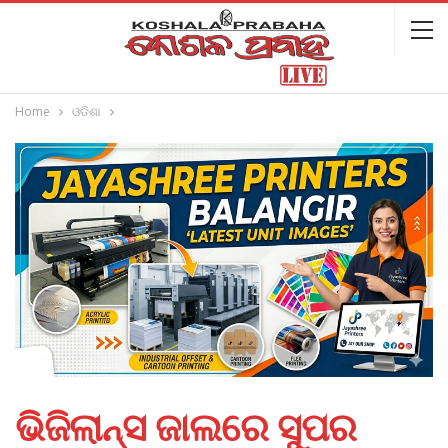
Home
ଓଡିଶା
ଭିଜିଲାନ୍ସ ଜାଲରେ ସୁପର