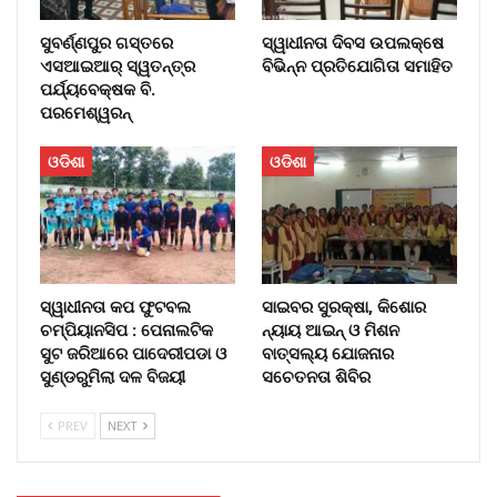
ସୁବର୍ଣ୍ଣପୁର ଗସ୍ତରେ
ସ୍ୱାଧୀନତା ଦିବସ ଉପଲକ୍ଷେ
ଏସଆଇଆର୍ ସ୍ୱତନ୍ତ୍ର
ବିଭିନ୍ନ ପ୍ରତିଯୋଗିତା ସମାହିତ
ପର୍ଯ୍ୟବେକ୍ଷକ ବି.
ପରମେଶ୍ୱରନ୍
ଓଡିଶା
ଓଡିଶା
ସ୍ୱାଧୀନତା କପ ଫୁଟବଲ
ସାଇବର ସୁରକ୍ଷା, କିଶୋର
ଚମ୍ପିୟାନସିପ : ପେନାଲଟିକ
ନ୍ୟାୟ ଆଇନ୍ ଓ ମିଶନ
ସୁଟ ଜରିଆରେ ପାଦେରୀପଡା ଓ
ବାତ୍ସଲ୍ୟ ଯୋଜନାର
ସୁଣ୍ଡରୁମିଲା ଦଳ ବିଜୟୀ
ସଚେତନତା ଶିବିର
PREV
NEXT