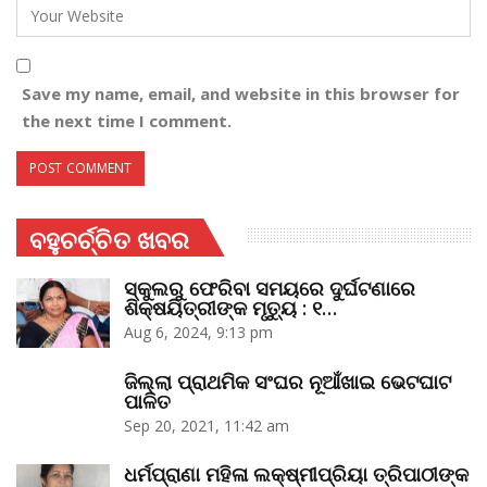
Save my name, email, and website in this browser for
the next time I comment.
ବହୁଚର୍ଚ୍ଚିତ ଖବର
ସ୍କୁଲରୁ ଫେରିବା ସମୟରେ ଦୁର୍ଘଟଣାରେ
ଶିକ୍ଷୟିତ୍ରୀଙ୍କ ମୃତ୍ୟୁ : ୧…
Aug 6, 2024, 9:13 pm
ଜିଲ୍ଲା ପ୍ରାଥମିକ ସଂଘର ନୂଆଁଖାଇ ଭେଟଘାଟ
ପାଳିତ
Sep 20, 2021, 11:42 am
ଧର୍ମପ୍ରାଣା ମହିଳା ଲକ୍ଷ୍ମୀପ୍ରିୟା ତ୍ରିପାଠୀଙ୍କ