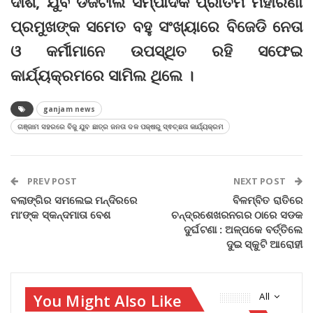
ଦାଶ, ଯୁବ ଡିଜିଟାଲ ସମ୍ପାଦକ ପ୍ରୀତମ ମହାରଣା
ପ୍ରମୁଖଙ୍କ ସମେତ ବହୁ ସଂଖ୍ୟାରେ ବିଜେଡି ନେତା
ଓ କର୍ମୀମାନେ ଉପସ୍ଥିତ ରହି ସଫେଇ
କାର୍ଯ୍ୟକ୍ରମରେ ସାମିଲ ଥିଲେ ।
ganjam news
ଗଞ୍ଜାମ ସହରରେ ବିଜୁ ଯୁବ ଛାତ୍ର ଜନତା ଦଳ ପକ୍ଷରୁ ସ୍ଵଚ୍ଛତା କାର୍ଯ୍ୟକ୍ରମ
PREV POST
NEXT POST
ବଲାଙ୍ଗିର ସମଲେଇ ମନ୍ଦିରରେ
ବିଳମ୍ବିତ ରାତିରେ
ମା’ଙ୍କ ସ୍କନ୍ଦମାତା ବେଶ
ଚନ୍ଦ୍ରଶେଖରନଗର ଠାରେ ସଡକ
ଦୁର୍ଘଟଣା : ଅଳ୍ପକେ ବର୍ତ୍ତିଲେ
ଦୁଇ ସ୍କୁଟି ଆରୋହୀ
You Might Also Like
All