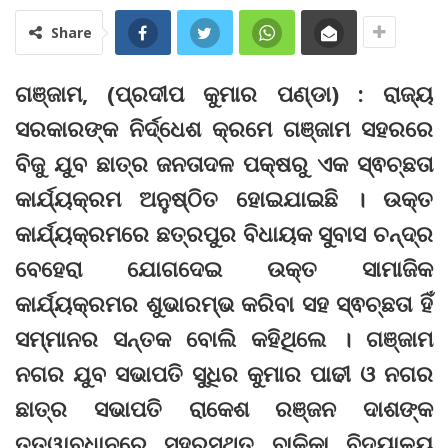
Share
ଗଞ୍ଜାମ, (ପ୍ରଦୀପ କୁମାର ପଣ୍ଡା) : ରାଜ୍ୟ
ସରକାରଙ୍କ ନିର୍ଦ୍ଧେଶ କ୍ରମେ ଗଞ୍ଜାମ ସହରରେ
ବିଜୁ ଯୁବ ଛାତ୍ର ଜନତାଦଳ ପକ୍ଷରୁ ଏକ ସ୍ଵଚ୍ଛତା
କାର୍ଯ୍ୟକ୍ରମ ଅନୁଷ୍ଠିତ ହୋଇଯାଇଛି । ଉକ୍ତ
କାର୍ଯ୍ୟକ୍ରମରେ ଛତ୍ରପୁର ବିଧାୟକ ସୁବାସ ଚନ୍ଦ୍ର
ବେହେରା ଯୋଗଦେଇ ଉକ୍ତ ସାମାଜିକ
କାର୍ଯ୍ୟକ୍ରମର ଶୁଭାରମ୍ଭ କରିବା ସହ ସ୍ଵଚ୍ଛତା ହିଁ
ସମ୍ମାନର ସନ୍ତକ ବୋଲି କହିଥିଲେ । ଗଞ୍ଜାମ
ନଗର ଯୁବ ସଭାପତି ସୁଧିର କୁମାର ପାଢୀ ଓ ନଗର
ଛାତ୍ର ସଭାପତି ରାକେଶ ରଞ୍ଜନ ଦାଶଙ୍କ
ତତ୍ୱାବଧାନରେ ସହରସ୍ଥିତ ବାଳିକା ବିଦ୍ୟାଳୟ