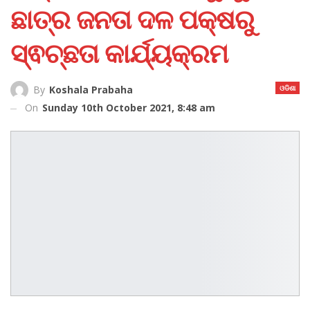
ଛାତ୍ର ଜନତା ଦଳ ପକ୍ଷରୁ
ସ୍ଵଚ୍ଛତା କାର୍ଯ୍ୟକ୍ରମ
ଓଡିଶା
By
Koshala Prabaha
On
Sunday 10th October 2021, 8:48 am