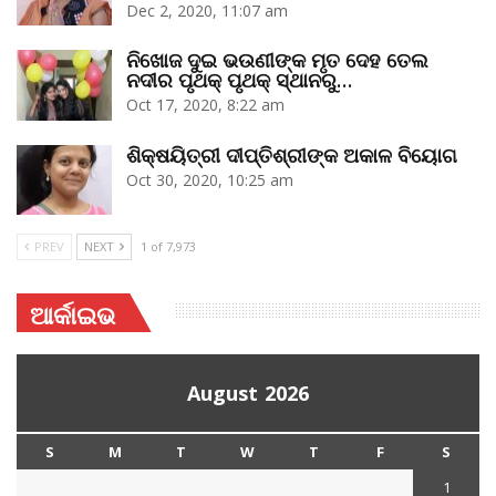
Dec 2, 2020, 11:07 am
ନିଖୋଜ ଦୁଇ ଭଉଣୀଙ୍କ ମୃତ ଦେହ ତେଲ
ନଦୀର ପୃଥକ୍‌ ପୃଥକ୍‌ ସ୍ଥାନରୁ…
Oct 17, 2020, 8:22 am
ଶିକ୍ଷୟିତ୍ରୀ ଦୀପ୍ତିଶ୍ରୀଙ୍କ ଅକାଳ ବିୟୋଗ
Oct 30, 2020, 10:25 am
PREV
NEXT
1 of 7,973
ଆର୍କାଇଭ
August 2026
S
M
T
W
T
F
S
1