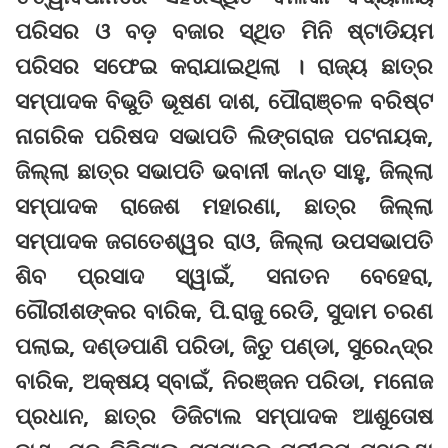
ପରିସର ଓ ବଡ଼ ବଜାର ସ୍ଥିତ ମିନି ଷ୍ଟାଡିୟମ
ପରିସର ସଫେଇ କରାଯାଇଥିଲା । ରାଜ୍ୟ ଛାତ୍ର
ସମ୍ପାଦକ ବିଭୁତି ଭୂଷଣ ଦାଶ, ପୌରାଞ୍ଚଳ ବରିଷ୍ଟ
ନାଗରିକ ପରିଷଦ ସଭାପତି ଲିଙ୍ଗରାଜ ପଟନାୟକ,
ଜିଲ୍ଲା ଛାତ୍ର ସଭାପତି ଭବାନୀ କାନ୍ତ ସାହୁ, ଜିଲ୍ଲା
ସମ୍ପାଦକ ରାଜେଶ ମହାରଣା, ଛାତ୍ର ଜିଲ୍ଲା
ସମ୍ପାଦକ ଜଗତେଶ୍ୱର ରାଓ, ଜିଲ୍ଲା ଉପସଭାପତି
ଶିବ ପ୍ରସାଦ ସ୍ୱାଇଁ, ସନାତନ ବେହେରା,
ଗୌରୀଶଙ୍କର ବାରିକ, ପି.ରାଜୁ ରେଡି, ସୁଦାମ ଚରଣ
ପଲାଇ, ଦଣ୍ଡପାଣି ପରିଡା, ଜିତୁ ପଣ୍ଡା, ସୁରେନ୍ଦ୍ର
ବାରିକ, ଅକ୍ଷୟ ସ୍ବାଇଁ, ନିରଞ୍ଜନ ପରିଡା, ମନୋଜ
ପ୍ରଧାନ, ଛାତ୍ର ଡିଜିଟାଲ ସମ୍ପାଦକ ଆଶୁତୋଷ