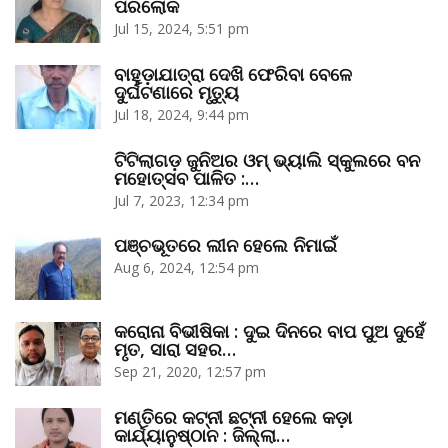
ପରଲୋକ
Jul 15, 2024, 5:51 pm
ବାହୁଡ଼ାଯାତ୍ରା ଦେଖି ଫେରିବା ବେଳେ
ଦୁର୍ଘଟଣାରେ ମୃତ୍ୟୁ
Jul 18, 2024, 9:44 pm
ଟିଟିଲାଗଡ଼ ଜୁନିଅର ଓମ୍‌ ଭ୍ୟାଲି ସ୍କୁଲରେ ବନ
ମହୋତ୍ସବ ପାଳିତ :…
Jul 7, 2023, 12:34 pm
ପଞ୍ଚଭୂତରେ ଲୀନ ହେଲେ ନିମାଇଁ
Aug 6, 2024, 12:54 pm
କରୋନା ବିଭୀଷିକା : ଦୁଇ ଦିନରେ ବାପ ପୁଅ ଦୁହେଁ
ମୃତ, ସାରା ସହର…
Sep 21, 2020, 12:57 pm
ମଣ୍ତିରେ କଟ୍‌ନୀ ଛଟ୍‌ନୀ ହେଲେ କଡ଼ା
କାର୍ଯ୍ୟାନୁଷ୍ଠାନ : ଜିଲ୍ଲା…