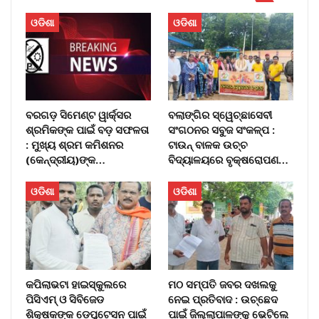
ଓଡିଶା
ଓଡିଶା
ବରଗଡ଼ ସିମେଣ୍ଟ ୱାର୍କ୍ସର
ବଲାଙ୍ଗିର ସ୍ୱେଚ୍ଛାସେବୀ
ଶ୍ରମିକଙ୍କ ପାଇଁ ବଡ଼ ସଫଳତା
ସଂଗଠନର ସବୁଜ ସଂକଳ୍ପ :
: ମୁଖ୍ୟ ଶ୍ରମ କମିଶନର
ଟାଉନ୍ ବାଳକ ଉଚ୍ଚ
(କେନ୍ଦ୍ରୀୟ)ଙ୍କ…
ବିଦ୍ୟାଳୟରେ ବୃକ୍ଷରୋପଣ…
ଓଡିଶା
ଓଡିଶା
କପିଲାଭଟା ହାଇସ୍କୁଲରେ
ମଠ ସମ୍ପତି ଜବର ଦଖଲକୁ
ପିସିଏମ୍ ଓ ସିବିଜେଡ
ନେଇ ପ୍ରତିବାଦ : ଉଚ୍ଛେଦ
ଶିକ୍ଷକଙ୍କ ଡେପୁଟେସନ ପାଇଁ
ପାଇଁ ଜିଲ୍ଲାପାଳଙ୍କୁ ଭେଟିଲେ