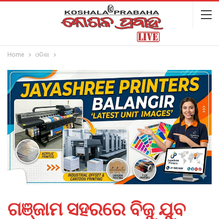
Home
ଓଡିଶା
ଗଞ୍ଜାମ ସହରରେ ବିଜୁ ଯୁବ