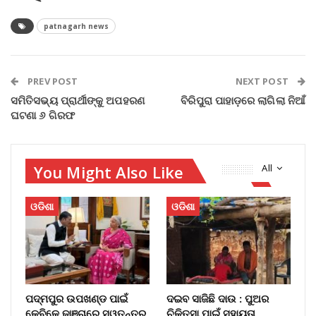
patnagarh news
PREV POST
NEXT POST
ସମିତିସଭ୍ୟ ପ୍ରାର୍ଥୀଙ୍କୁ ଅପହରଣ
ବିରିପୁରା ପାହାଡ଼ରେ ଲାଗିଲା ନିଆଁ
ଘଟଣା ୬ ଗିରଫ
You Might Also Like
All
ଓଡିଶା
ଓଡିଶା
ପଦ୍ମପୁର ଉପଖଣ୍ଡ ପାଇଁ
ଦଇବ ସାଜିଛି ଦାଉ : ପୁଅର
କେବିକେ ଢାଞ୍ଚାରେ ସ୍ୱତନ୍ତ୍ର
ଚିକିତ୍ସା ପାଇଁ ସହାୟତା