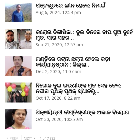
ପଞ୍ଚଭୂତରେ ଲୀନ ହେଲେ ନିମାଇଁ
Aug 6, 2024, 12:54 pm
କରୋନା ବିଭୀଷିକା : ଦୁଇ ଦିନରେ ବାପ ପୁଅ ଦୁହେଁ
ମୃତ, ସାରା ସହର…
Sep 21, 2020, 12:57 pm
ମଣ୍ତିରେ କଟ୍‌ନୀ ଛଟ୍‌ନୀ ହେଲେ କଡ଼ା
କାର୍ଯ୍ୟାନୁଷ୍ଠାନ : ଜିଲ୍ଲା…
Dec 2, 2020, 11:07 am
ନିଖୋଜ ଦୁଇ ଭଉଣୀଙ୍କ ମୃତ ଦେହ ତେଲ
ନଦୀର ପୃଥକ୍‌ ପୃଥକ୍‌ ସ୍ଥାନରୁ…
Oct 17, 2020, 8:22 am
ଶିକ୍ଷୟିତ୍ରୀ ଦୀପ୍ତିଶ୍ରୀଙ୍କ ଅକାଳ ବିୟୋଗ
Oct 30, 2020, 10:25 am
PREV
NEXT
1 of 7,983