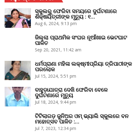
ସ୍କୁଲରୁ ଫେରିବା ସମୟରେ ଦୁର୍ଘଟଣାରେ
ଶିକ୍ଷୟିତ୍ରୀଙ୍କ ମୃତ୍ୟୁ : ୧…
Aug 6, 2024, 9:13 pm
ଜିଲ୍ଲା ପ୍ରାଥମିକ ସଂଘର ନୂଆଁଖାଇ ଭେଟଘାଟ
ପାଳିତ
Sep 20, 2021, 11:42 am
ଧର୍ମପ୍ରାଣା ମହିଳା ଲକ୍ଷ୍ମୀପ୍ରିୟା ତ୍ରିପାଠୀଙ୍କ
ପରଲୋକ
Jul 15, 2024, 5:51 pm
ବାହୁଡ଼ାଯାତ୍ରା ଦେଖି ଫେରିବା ବେଳେ
ଦୁର୍ଘଟଣାରେ ମୃତ୍ୟୁ
Jul 18, 2024, 9:44 pm
ଟିଟିଲାଗଡ଼ ଜୁନିଅର ଓମ୍‌ ଭ୍ୟାଲି ସ୍କୁଲରେ ବନ
ମହୋତ୍ସବ ପାଳିତ :…
Jul 7, 2023, 12:34 pm