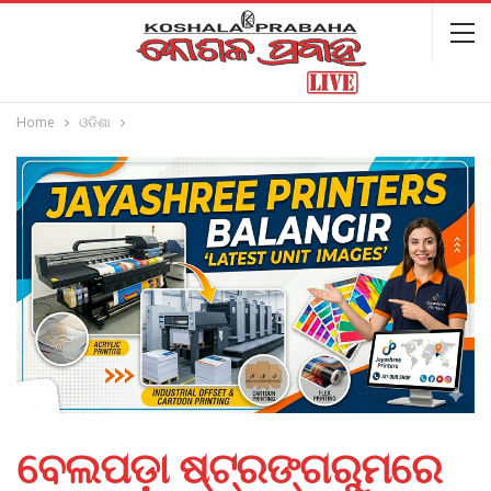
Home
ଓଡିଶା
ବେଲପଡ଼ା ଷ୍ଟ୍ରଙ୍ଗରୁମରେ