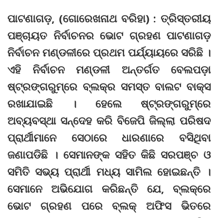
ପାଟଣାଗଡ଼, (ଗୋରେଖନାଥ ବରିହା) : ତ୍ରିସ୍ତରୀୟ
ପଞ୍ଚାୟତ ନିର୍ବାଚନର ଭୋଟ ଗ୍ରହଣ ପାଟଣାଗଡ଼
ନିର୍ବାଚନ ମଣ୍ଡଳୀରେ ପ୍ରଥମ ପର୍ଯ୍ୟାୟରେ ସରିଛି ।
ଏହି ନିର୍ବାଚନ ମଣ୍ଡଳୀ ଅନ୍ତର୍ଗତ ବେଲପଡ଼ା
ଷ୍ଟ୍ରଙ୍ଗରୁମ୍‌ରେ ବ୍ଲକ୍‌ର ସମସ୍ତ ବାଲଟ ବାକ୍ସ
ରଖାଯାଇଛି । ହେଲେ ‌ଷ୍ଟ୍ରଙ୍ଗରୁମ୍‌ରେ
ଅବ୍ୟବସ୍ଥା ସନ୍ଦେହ କରି ବିଜେପି ଜିଲ୍ଲା ପରିଷଦ
ପ୍ରାର୍ଥୀମାନେ ସେଠାରେ ଧାରଣାରେ ବସିଥିବା
ଜଣାପଡିଛି । ସେମାନଙ୍କ ସହିତ କିଛି ସରପଞ୍ଚ ଓ
ସମିତି ସଭ୍ୟ ପ୍ରାର୍ଥୀ ମଧ୍ୟ ସାମିଲ ହୋଇଛନ୍ତି ।
ସେମାନେ ଅଭିଯୋଗ କରିଛନ୍ତି ଯେ, ବ୍ଲକ୍‌ରେ
ଭୋଟ ଗ୍ରହଣ ପରେ ବ୍ଲକ୍‌ ଅଫିସ ଭିତରେ