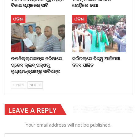
ବିକାଶ ପ୍ୟାକେଜ୍ ଦାବି
ଲୋଡ଼ିଲେ ବାପା
ଓଡିଶା
ଓଡିଶା
ଉପଜିଲ୍ଲାପାଳଙ୍କ ଜରିଆରେ
ସଇଁତଲାରେ ବିଶ୍ୱ ଆଦିବାସୀ
ପ୍ରେସ କ୍ଲବ୍ ପକ୍ଷରୁ
ଦିବସ ପାଳିତ
ମୁଖ୍ୟମନ୍ତ୍ରୀଙ୍କୁ ଦାବିପତ୍ର
PREV
NEXT
LEAVE A REPLY
Your email address will not be published.