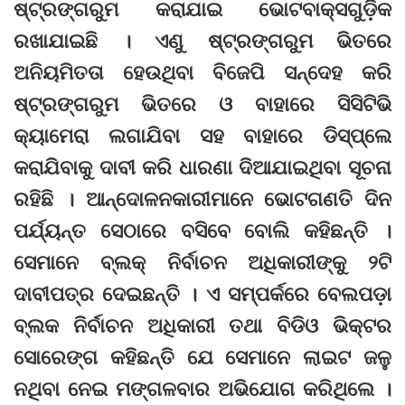
ଷ୍ଟ୍ରଙ୍ଗରୁମ କରାଯାଇ ଭୋଟବାକ୍ସଗୁଡ଼ିକ
ରଖାଯାଇଛି । ଏଣୁ ଷ୍ଟ୍ରଙ୍ଗରୁମ ଭିତରେ
ଅନିୟମିତତା ହେଉଥିବା ବିଜେପି ସନ୍ଦେହ କରି
ଷ୍ଟ୍ରଙ୍ଗରୁମ ଭିତରେ ଓ ବାହାରେ ସିସିଟିଭି
କ୍ୟାମେରା ଲଗାଯିବା ସହ ବାହାରେ ଡିସ୍‌ପ୍ଲେ
କରାଯିବାକୁ ଦାବୀ କରି ଧାରଣା ଦିଆଯାଇଥିବା ସୂଚନା
ରହିଛି । ଆନ୍ଦୋଳନକାରୀମାନେ ଭୋଟଗଣତି ଦିନ
ପର୍ଯ୍ୟନ୍ତ ସେଠାରେ ବସିବେ ବୋଲି କହିଛନ୍ତି ।
ସେମାନେ ବ୍ଲକ୍‌ ନିର୍ବାଚନ ଅଧିକାରୀଙ୍କୁ ୨ଟି
ଦାବୀପତ୍ର ଦେଇଛନ୍ତି । ଏ ସମ୍ପର୍କରେ ବେଲପଡ଼ା
ବ୍ଲକ ନିର୍ବାଚନ ଅଧିକାରୀ ତଥା ବିଡିଓ ଭିକ୍ଟର
ସୋରେଙ୍ଗ କହିଛନ୍ତି ଯେ ସେମାନେ ଲାଇଟ ଜଳୁ
ନଥିବା ନେଇ ମଙ୍ଗଳବାର ଅଭିଯୋଗ କରିଥିଲେ ।