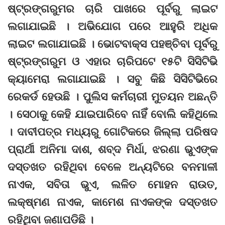
ଷ୍ଟ୍ରଙ୍ଗରୁମର ଚାରି ପାଖରେ ପୂର୍ବରୁ ଲାଇଟ
ଲଗାଯାଇଛି । ଅଭିଯୋଗ ପରେ ଆହୁରି ଅଧିକ
ଲାଇଟ ଲଗାଯାଇଛି । ଭୋଟବାକ୍ସ ପହଞ୍ଚିବା ପୂର୍ବରୁ
ଷ୍ଟ୍ରଙ୍ଗରୁମ ଓ ଏହାର ଚାରିପଟେ ୧୫ଟି ସିସିଟିଭି
କ୍ୟାମେରା ଲଗାଯାଇଛି । ସବୁ କିଛି ସିସିଟିଭିରେ
ରେକର୍ଡ ହେଉଛି । ପୁଲିସ କର୍ମଚାରୀ ମୁତୟନ ଅଛନ୍ତି
। ସେଠାକୁ କେହି ଯାଇପାରିବେ ନାହିଁ ବୋଲି କହିଥିଲେ
। ଦାବୀପତ୍ର ମଧ୍ୟରୁ ଗୋଟିକରେ ଜିଲ୍ଲା ପରିଷଦ
ପ୍ରାର୍ଥୀ ଅନିମା ଦାଶ, ଶବ୍ଦ ମିର୍ଧା, ଝରଣା ଭୁଏଙ୍କ
ଦସ୍ତଖତ ରହିଥିବା ବେଳେ ଅନ୍ୟଟିରେ ବନମାଳୀ
ନାଏକ, ସବିତା ଭୁଏ, ଲଳିତ ମୋହନ ରାଉତ,
ଲକ୍ଷ୍ମଣ ନାଏକ, କାମେଶ ନାଏକଙ୍କ ଦସ୍ତଖତ
ରହିଥିବା ଜଣାପଡିଛି ।