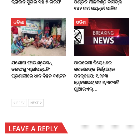
ବ୍ରାଉନ ସୁଗର ସହ ୫ ଗିରଫ
ପଣ୍ଡିତ ନୀଳକଣ୍ଠ ଦାସଙ୍କ
୧୪୨ ତମ ଜୟନ୍ତୀ ପାଳିତ
ଓଡିଶା
ଓଡିଶା
ଯଶୋଦା ଫାଉଣ୍ଡେସନ୍
ପାଇରେସୀ ବିରୋଧରେ
ତରଫରୁ ‘ଶ୍ରୀପଦ୍ଧତି’
ସରକାରଙ୍କ ନିର୍ଣ୍ଣାୟକ
ପ୍ରଣାଳୀରେ ଧାନ ବିହନ ବଣ୍ଟନ
ପଦକ୍ଷେପ; ୧,୨୬୩
ୱେବସାଇଟ୍ ସହ ୭,୩୯୩ଟି
ୟୁଆରଏଲ୍…
PREV
NEXT
LEAVE A REPLY