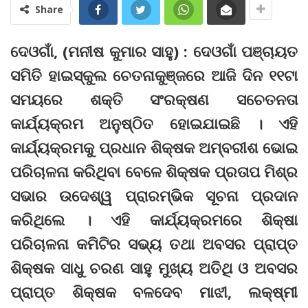
Share
ଦେଓଗାଁ, (ମନୀଷ କୁମାର ସାହୁ) : ଦେଓଗାଁ ପଞ୍ଚାୟତ
ସମିତି ହାଇସ୍କୁଲ ଚେତନାକୁଞ୍ଜରେ ଆଜି ଦିନ ୧୧ଟା
ସମୟରେ ଶକ୍ତି ସଂରକ୍ଷଣ ସଚେତନତା
କାର୍ଯ୍ୟକ୍ରମ ଅନୁଷ୍ଠିତ ହୋଇଯାଇଛି । ଏହି
କାର୍ଯ୍ୟକ୍ରମକୁ ପ୍ରଧାନ ଶିକ୍ଷକ ଅମ୍ବରୀଶ ଭୋଇ
ପରିଚାଳନା କରିଥିବା ବେଳେ ଶିକ୍ଷକ ପ୍ରତାପ ମିଶ୍ର
ସଭାର ଉଦେଶ୍ୱ ପ୍ରାରମ୍ଭିକ ସୂଚନା ପ୍ରଦାନ
କରିଥିଲେ । ଏହି କାର୍ଯ୍ୟକ୍ରମରେ ଶିକ୍ଷା
ପରିଚାଳନା କମିଟିର ସଭ୍ୟ ତଥା ଅବସର ପ୍ରାପ୍ତ
ଶିକ୍ଷକ ସାଧୁ ଚରଣ ସାହୁ ମୁଖ୍ୟ ଅତିଥି ଓ ଅବସର
ପ୍ରାପ୍ତ ଶିକ୍ଷକ ବଳଦେବ ମାଝୀ, ଲକ୍ଷ୍ମୀ