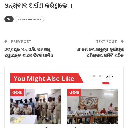
ଧନ୍ୟବାଦ ଅର୍ପଣ କରିଥିଲେ ।
deogaon news
PREV POST
NEXT POST
ଛତ୍ରପୁର ଏନ୍.ଏ.ସି. ପକ୍ଷରୁ
୪୮ତମ ଗୋଇମୁଣ୍ଡ ଦୁର୍ଗାପୂଜା
ସ୍ୱାୟତ୍ତ ଶାସନ ଦିବସ ପାଳିତ
ପରିଚାଳନା କମିଟି ଗଠିତ
You Might Also Like
All
ଓଡିଶା
ଓଡିଶା