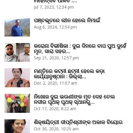
ମହୋତ୍ସବ ପାଳିତ :…
Jul 7, 2023, 12:34 pm
ପଞ୍ଚଭୂତରେ ଲୀନ ହେଲେ ନିମାଇଁ
Aug 6, 2024, 12:54 pm
କରୋନା ବିଭୀଷିକା : ଦୁଇ ଦିନରେ ବାପ ପୁଅ ଦୁହେଁ
ମୃତ, ସାରା ସହର…
Sep 21, 2020, 12:57 pm
ମଣ୍ତିରେ କଟ୍‌ନୀ ଛଟ୍‌ନୀ ହେଲେ କଡ଼ା
କାର୍ଯ୍ୟାନୁଷ୍ଠାନ : ଜିଲ୍ଲା…
Dec 2, 2020, 11:07 am
ନିଖୋଜ ଦୁଇ ଭଉଣୀଙ୍କ ମୃତ ଦେହ ତେଲ
ନଦୀର ପୃଥକ୍‌ ପୃଥକ୍‌ ସ୍ଥାନରୁ…
Oct 17, 2020, 8:22 am
ଶିକ୍ଷୟିତ୍ରୀ ଦୀପ୍ତିଶ୍ରୀଙ୍କ ଅକାଳ ବିୟୋଗ
Oct 30, 2020, 10:25 am