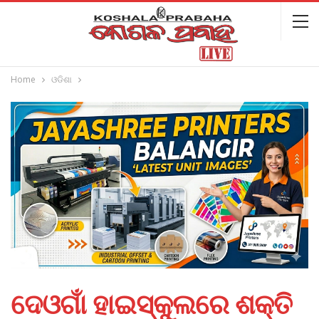
Home
ଓଡିଶା
ଦେଓଗାଁ ହାଇସ୍କୁଲରେ ଶକ୍ତି