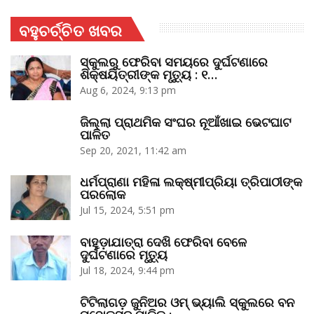
ବହୁଚର୍ଚ୍ଚିତ ଖବର
ସ୍କୁଲରୁ ଫେରିବା ସମୟରେ ଦୁର୍ଘଟଣାରେ
ଶିକ୍ଷୟିତ୍ରୀଙ୍କ ମୃତ୍ୟୁ : ୧…
Aug 6, 2024, 9:13 pm
ଜିଲ୍ଲା ପ୍ରାଥମିକ ସଂଘର ନୂଆଁଖାଇ ଭେଟଘାଟ
ପାଳିତ
Sep 20, 2021, 11:42 am
ଧର୍ମପ୍ରାଣା ମହିଳା ଲକ୍ଷ୍ମୀପ୍ରିୟା ତ୍ରିପାଠୀଙ୍କ
ପରଲୋକ
Jul 15, 2024, 5:51 pm
ବାହୁଡ଼ାଯାତ୍ରା ଦେଖି ଫେରିବା ବେଳେ
ଦୁର୍ଘଟଣାରେ ମୃତ୍ୟୁ
Jul 18, 2024, 9:44 pm
ଟିଟିଲାଗଡ଼ ଜୁନିଅର ଓମ୍‌ ଭ୍ୟାଲି ସ୍କୁଲରେ ବନ