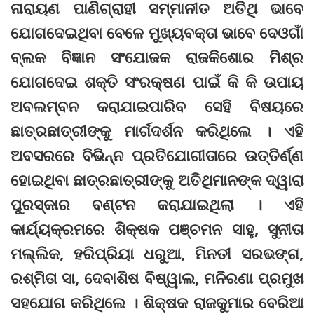
ନାରାୟଣ ପାଣିଗ୍ରାହୀ ସମ୍ମାନୀତ ଅତିଥି ଭାବେ
ଯୋଗଦେଇଥିବା ବେଳେ ମୁଖ୍ୟବକ୍ତା ଭାବେ ଦେଓଗାଁ
ବ୍ଲକ ବିଜ୍ଞାନ ସଂଯୋଜକ ରାଜକିଶୋର ମିଶ୍ର
ଯୋଗଦେଇ ଶକ୍ତି ସଂରକ୍ଷଣ ପାଇଁ କି କି ଉପାୟ
ଅବଲମ୍ବନ କରାଯାଇପାରିବ ସେହି ବିଷୟରେ
ଛାତ୍ରଛାତ୍ରୀଙ୍କୁ ମାର୍ଗଦର୍ଶନ କରିଥିଲେ । ଏହି
ଅବସରରେ ବିଭିନ୍ନ ପ୍ରତିଯୋଗୀତାରେ ଉତ୍ତିର୍ଣ୍ଣ
ହୋଇଥିବା ଛାତ୍ରଛାତ୍ରୀଙ୍କୁ ଅତିଥିମାନଙ୍କ ଦ୍ୱାରା
ପୁରସ୍କାର ବଣ୍ଟନ କରାଯାଇଥିଲା । ଏହି
କାର୍ଯ୍ୟକ୍ରମରେ ଶିକ୍ଷକ ପଞ୍ଚମନ ସାହୁ, ସୁନୀତା
ମଲ୍ଲିକ, ହରିପ୍ରିୟା ଧରୁଆ, ମିନତୀ ସରଭଙ୍ଗ,
ରଶ୍ମିତା ସା, ଦେବାଶିଷ ବିଷ୍ୱାଲ, ମନିରଣା ପ୍ରମୁଖ
ସହଯୋଗ କରିଥିଲେ । ଶିକ୍ଷକ ରାଜକୁମାର ବେରିଆ