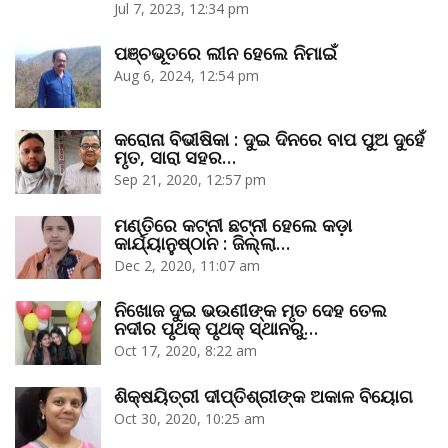
Jul 7, 2023, 12:34 pm
ପଞ୍ଚଭୂତରେ ଲୀନ ହେଲେ ନିମାଇଁ
Aug 6, 2024, 12:54 pm
କରୋନା ବିଭୀଷିକା : ଦୁଇ ଦିନରେ ବାପ ପୁଅ ଦୁହେଁ
ମୃତ, ସାରା ସହର…
Sep 21, 2020, 12:57 pm
ମଣ୍ତିରେ କଟ୍‌ନୀ ଛଟ୍‌ନୀ ହେଲେ କଡ଼ା
କାର୍ଯ୍ୟାନୁଷ୍ଠାନ : ଜିଲ୍ଲା…
Dec 2, 2020, 11:07 am
ନିଖୋଜ ଦୁଇ ଭଉଣୀଙ୍କ ମୃତ ଦେହ ତେଲ
ନଦୀର ପୃଥକ୍‌ ପୃଥକ୍‌ ସ୍ଥାନରୁ…
Oct 17, 2020, 8:22 am
ଶିକ୍ଷୟିତ୍ରୀ ଦୀପ୍ତିଶ୍ରୀଙ୍କ ଅକାଳ ବିୟୋଗ
Oct 30, 2020, 10:25 am