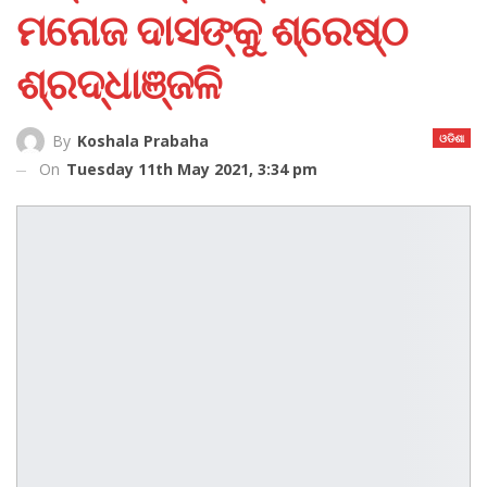
ମନୋଜ ଦାସଙ୍କୁ ଶ୍ରେଷ୍ଠ
ଶ୍ରଦ୍ଧାଞ୍ଜଳି
ଓଡିଶା
By
Koshala Prabaha
On
Tuesday 11th May 2021, 3:34 pm