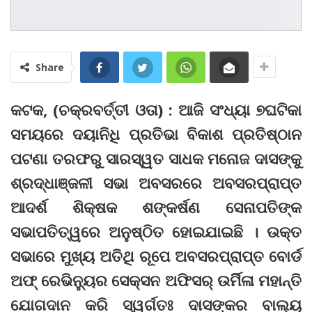
Share
କଟକ, (ଚକ୍ରବର୍ତ୍ତୀ ଓତା) : ଆଜି ସଂଧ୍ୟା ୭ଘଟିକା
ସମୟରେ ଦୟାନିଧି ପ୍ରତିଭା ବିକାଶ ପ୍ରତିଷ୍ଠାନ
ପଟଣା ତରଫରୁ ସାରସ୍ୱତ ସାଧକ ମନୋଜ ଦାସଙ୍କୁ
ଶ୍ରଦ୍ଧାଞ୍ଜଳୀ ସଭା ଅବସରରେ ଅବସରପ୍ରାପ୍ତ
ଆଦର୍ଶ ଶିକ୍ଷକ ଶଙ୍କର୍ଷଣ ସେନାପତିଙ୍କ
ସଭାପତିତ୍ୱରେ ଅନୁଷ୍ଠିତ ହୋଇଯାଇଛି । ଉକ୍ତ
ସଭାରେ ମୁଖ୍ୟ ଅତିଥି ରୂପେ ଅବସରପ୍ରାପ୍ତ ବୋର୍ଡ
ଅଫ୍‌ ରେଭିନ୍ୟୁର ସେକ୍ସନ ଅଫିସର୍‌ ଉର୍ମିିଳା ମହାନ୍ତି
ଯୋଗଦାନ କରି ସ୍ୱର୍ଗତଃ ଦାସଙ୍କର ବାଲ୍ୟ