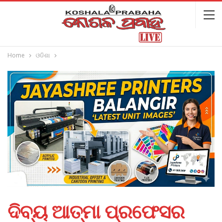
Home
ଓଡିଶା
ଦିବ୍ୟ ଆତ୍ମା ପ୍ରଫେସର