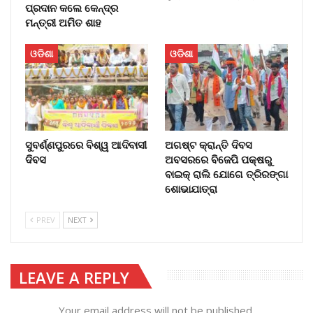
ପ୍ରଦାନ କଲେ କେନ୍ଦ୍ର
ମନ୍ତ୍ରୀ ଅମିତ ଶାହ
ଓଡିଶା
ଓଡିଶା
ସୁବର୍ଣ୍ଣପୁରରେ ବିଶ୍ୱ ଆଦିବାସୀ
ଅଗଷ୍ଟ କ୍ରାନ୍ତି ଦିବସ
ଦିବସ
ଅବସରରେ ବିଜେପି ପକ୍ଷରୁ
ବାଇକ୍ ରାଲି ଯୋଗେ ତ୍ରିରଙ୍ଗା
ଶୋଭାଯାତ୍ରା
PREV
NEXT
LEAVE A REPLY
Your email address will not be published.