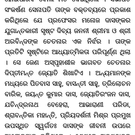
ସଂକର୍ଷଣ ସେନାପତି ତାଙ୍କ ବକ୍ତବ୍ୟରେ ପ୍ରକାଶ
କରିଥିଲେ ଯେ ପ୍ରଫେସର ମନୋଜ ଦାସଙ୍କର
ଯୁଗାନ୍ତକାରୀ ସୃଷ୍ଟ ଦିବ୍ୟ ଜନନୀ ଶ୍ରୀମା ଓ ଶ୍ରୀ
ଅରବିନ୍ଦଙ୍କ ଚେତନାର ଏକ ନିର୍ଝର । ତାଙ୍କ
ପ୍ରତିଟି ସୃଷ୍ଟିରେ ଆଧ୍ୟାତ୍ମିକତା ପରିପୂର୍ଣ୍ଣ ଥିଲା
। ସେ ଜେଣ ଅସ୍ପୃହାଶୀଳ ଭାଗବତ ଚେତନାର
ଦିପ୍ତୀମନ୍ତ ଜ୍ୟୋତି ଶିଖାଟିଏ । ଅନ୍ୟମାନଙ୍କ
ମଧ୍ୟରେ ପିତବାସ ସାହୁ, ବାସନ୍ତୀ ସାହୁ, ତ୍ରିଲୋଚନ
ବାରିକ, ଜୟନ୍ତ କୁମାର ଦାସ, ଜ୍ୟୋତିରଂଜନ ଦାସ,
ଯଚିନ୍ଦ୍ରନାଥ ବେହେରା, ଆଭାରାଣୀ ପରିଡା,
ଶ୍ରାବନ୍ତିକା ମହାନ୍ତି, ପ୍ରିୟଦର୍ଶନୀ ମିଶ୍ର ପ୍ରମୁଖ
ଉପସ୍ଥିତ ସ୍ୱର୍ଗତଃ ଦାସଙ୍କ ଜୀବନୀ ଉପରେ