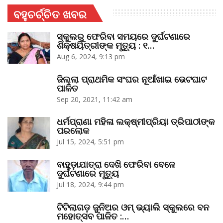
ବହୁଚର୍ଚ୍ଚିତ ଖବର
ସ୍କୁଲରୁ ଫେରିବା ସମୟରେ ଦୁର୍ଘଟଣାରେ
ଶିକ୍ଷୟିତ୍ରୀଙ୍କ ମୃତ୍ୟୁ : ୧…
Aug 6, 2024, 9:13 pm
ଜିଲ୍ଲା ପ୍ରାଥମିକ ସଂଘର ନୂଆଁଖାଇ ଭେଟଘାଟ
ପାଳିତ
Sep 20, 2021, 11:42 am
ଧର୍ମପ୍ରାଣା ମହିଳା ଲକ୍ଷ୍ମୀପ୍ରିୟା ତ୍ରିପାଠୀଙ୍କ
ପରଲୋକ
Jul 15, 2024, 5:51 pm
ବାହୁଡ଼ାଯାତ୍ରା ଦେଖି ଫେରିବା ବେଳେ
ଦୁର୍ଘଟଣାରେ ମୃତ୍ୟୁ
Jul 18, 2024, 9:44 pm
ଟିଟିଲାଗଡ଼ ଜୁନିଅର ଓମ୍‌ ଭ୍ୟାଲି ସ୍କୁଲରେ ବନ
ମହୋତ୍ସବ ପାଳିତ :…