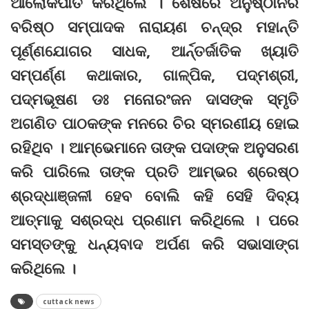
ଆଲୋକପାତ କରିଥିଲେ । ଶେଷରେ ଅନୁଷ୍ଠାନର
ବରିଷ୍ଠ ସମ୍ପାଦକ ନାରାୟଣ ଚନ୍ଦ୍ର ମହାନ୍ତି
ପୂର୍ଣ୍ଣଯୋଗର ସାଧକ, ଆର୍ନ୍ତର୍ଜାତିକ ଖ୍ୟାତି
ସମ୍ପର୍ଣ୍ଣ କଥାକାର, ଗାଳ୍ପିକ, ପଦ୍ମଶ୍ରୀ,
ପଦ୍ମଭୂଷଣ ଡଃ ମନୋରଂଜନ ଦାସଙ୍କ ସ୍ମୃତି
ଅଗଣିତ ପାଠକଙ୍କ ମନରେ ଚିର ସ୍ମରଣୀୟ ହୋଇ
ରହିଥିବ । ଆମ୍ଭେମାନେ ତାଙ୍କ ପଦାଙ୍କ ଅନୁସରଣ
କରି ପାରିଲେ ତାଙ୍କ ପ୍ରତି ଆମ୍ଭର ଶ୍ରେଷ୍ଠ
ଶ୍ରଦ୍ଧାଞ୍ଜଳୀ ହେବ ବୋଲି କହି ସେହି ଦିବ୍ୟ
ଆତ୍ମାକୁ ସଶ୍ରଦ୍ଧ ପ୍ରଣାମ କରିଥିଲେ । ପରେ
ସମସ୍ତଙ୍କୁ ଧନ୍ୟବାଦ ଅର୍ପଣ କରି ସଭାସାଙ୍ଗ
କରିଥିଲେ ।
cuttack news