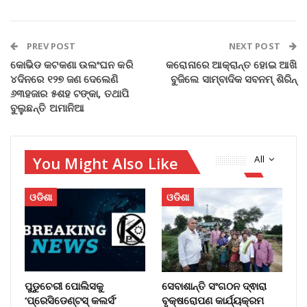
PREV POST
NEXT POST
କୋଭିଡ କଟକଣା ଉଲଂଘନ କରି
କରୋନାରେ ଆକ୍ରାନ୍ତ ହୋଇ ଆଖି
୪ଦିନରେ ୧୨୭ ଜଣ ଦେଲେଣି
ବୁଜିଲେ ସାମ୍ବାଦିକ ସବନମ୍‌ ଶିରିନ୍‌
୬୩ହଜାର ୫ଶହ ଟଙ୍କା, ତଥାପି
ବୁଲୁଛନ୍ତି ଅମାନିଆ
You Might Also Like
All
ଓଡିଶା
ଓଡିଶା
ପୁଡୁଚେରୀ ପୋଲିସକୁ
ସେବାଶାନ୍ତି ସଂଗଠନ ଦ୍ଵାରା
‘ପ୍ରେସିଡେଣ୍ଟସ୍ କଲର୍ସ’
ବୃକ୍ଷରୋପଣ କାର୍ଯ୍ୟକ୍ରମ