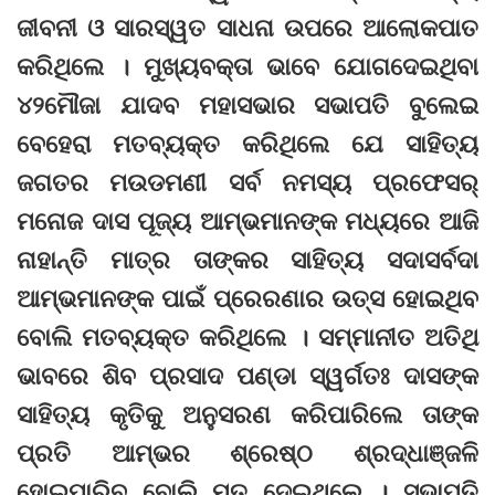
ଜୀବନୀ ଓ ସାରସ୍ୱତ ସାଧନା ଉପରେ ଆଲୋକପାତ
କରିଥିଲେ । ମୁଖ୍ୟବକ୍ତା ଭାବେ ଯୋଗଦେଇଥିବା
୪୨ମୌଜା ଯାଦବ ମହାସଭାର ସଭାପତି ବୁଲେଇ
ବେହେରା ମତବ୍ୟକ୍ତ କରିଥିଲେ ଯେ ସାହିତ୍ୟ
ଜଗତର ମଉଡମଣୀ ସର୍ବ ନମସ୍ୟ ପ୍ରଫେସର୍‌
ମନୋଜ ଦାସ ପୂଜ୍ୟ ଆମ୍ଭମାନଙ୍କ ମଧ୍ୟରେ ଆଜି
ନାହାନ୍ତି ମାତ୍ର ତାଙ୍କର ସାହିତ୍ୟ ସଦାସର୍ବଦା
ଆମ୍ଭମାନଙ୍କ ପାଇଁ ପ୍ରେରଣାର ଉତ୍ସ ହୋଇଥିବ
ବୋଲି ମତବ୍ୟକ୍ତ କରିଥିଲେ । ସମ୍ମାନୀତ ଅତିଥି
ଭାବରେ ଶିବ ପ୍ରସାଦ ପଣ୍ଡା ସ୍ୱର୍ଗତଃ ଦାସଙ୍କ
ସାହିତ୍ୟ କୃତିକୁ ଅନୁସରଣ କରିପାରିଲେ ତାଙ୍କ
ପ୍ରତି ଆମ୍ଭର ଶ୍ରେଷ୍ଠ ଶ୍ରଦ୍ଧାଞ୍ଜଳି
ହୋଇପାରିବ ବୋଲି ମତ ଦେଇଥିଲେ । ସଭାପତି