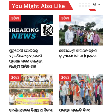
You Might Also Like
All
ଓଡିଶା
ଓଡିଶା
ପୁଡୁଚେରୀ ପୋଲିସକୁ
ସେବାଶାନ୍ତି ସଂଗଠନ ଦ୍ଵାରା
‘ପ୍ରେସିଡେଣ୍ଟସ୍ କଲର୍ସ’
ବୃକ୍ଷରୋପଣ କାର୍ଯ୍ୟକ୍ରମ
ପ୍ରଦାନ କଲେ କେନ୍ଦ୍ର
ମନ୍ତ୍ରୀ ଅମିତ ଶାହ
ଓଡିଶା
ଓଡିଶା
ସୁବର୍ଣ୍ଣପୁରରେ ବିଶ୍ୱ ଆଦିବାସୀ
ଅଗଷ୍ଟ କ୍ରାନ୍ତି ଦିବସ