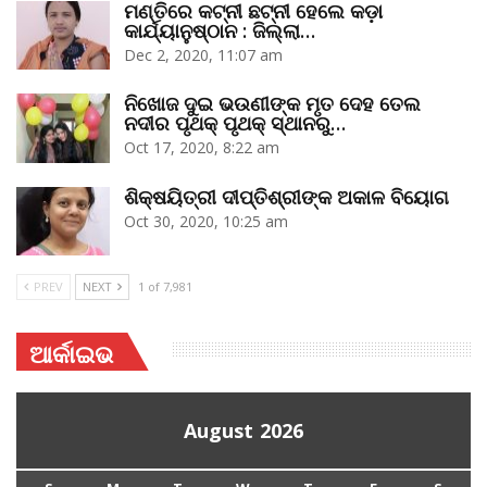
ମଣ୍ତିରେ କଟ୍‌ନୀ ଛଟ୍‌ନୀ ହେଲେ କଡ଼ା
କାର୍ଯ୍ୟାନୁଷ୍ଠାନ : ଜିଲ୍ଲା…
Dec 2, 2020, 11:07 am
ନିଖୋଜ ଦୁଇ ଭଉଣୀଙ୍କ ମୃତ ଦେହ ତେଲ
ନଦୀର ପୃଥକ୍‌ ପୃଥକ୍‌ ସ୍ଥାନରୁ…
Oct 17, 2020, 8:22 am
ଶିକ୍ଷୟିତ୍ରୀ ଦୀପ୍ତିଶ୍ରୀଙ୍କ ଅକାଳ ବିୟୋଗ
Oct 30, 2020, 10:25 am
PREV
NEXT
1 of 7,981
ଆର୍କାଇଭ
August 2026