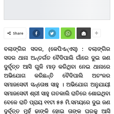
Share
ବଲାଙ୍ଗିର ସଦର, (କେପିଏନ୍‌ଏସ୍‌) : ବଲାଙ୍ଗିର
ସଦର ଥାନା ଅନ୍ତର୍ଗତ ବୈଦିପାଲି ଗାଁରେ ଦୁଇ ଜଣ
ଦୁର୍ବୃତ୍ତ ଆସି ଗୁଳି ମାଡ଼ କରିଥିବା ନେଇ ଥାନାରେ
ଅଭିଯୋଗ କରିଛନ୍ତି ବୈଦିପାଲି ଅଚଂଳର
ସମାଜସେବୀ ସନ୍ତୋଷ ସାହୁ । ଅଭିଯୋଗ ଅନୁଯାୟୀ
ସମାଜସେବୀ ଶ୍ରୀ ସାହୁ ଗତକାଲି ରାତିରେ ଶୋଇଥିବା
ବେଳେ ରାତି ପ୍ରାୟ ୧୧ଟା ୫୫ ମି.ସମୟରେ ଦୁଇ ଜଣ
ଦୁର୍ବୃତ୍ତ ମୁହଁ ଢାଙ୍କି ହୋଇ ତାଙ୍କ ଘରକୁ ଆସି