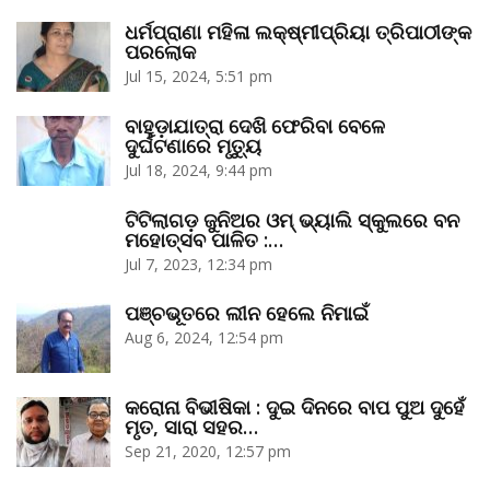
ଧର୍ମପ୍ରାଣା ମହିଳା ଲକ୍ଷ୍ମୀପ୍ରିୟା ତ୍ରିପାଠୀଙ୍କ
ପରଲୋକ
Jul 15, 2024, 5:51 pm
ବାହୁଡ଼ାଯାତ୍ରା ଦେଖି ଫେରିବା ବେଳେ
ଦୁର୍ଘଟଣାରେ ମୃତ୍ୟୁ
Jul 18, 2024, 9:44 pm
ଟିଟିଲାଗଡ଼ ଜୁନିଅର ଓମ୍‌ ଭ୍ୟାଲି ସ୍କୁଲରେ ବନ
ମହୋତ୍ସବ ପାଳିତ :…
Jul 7, 2023, 12:34 pm
ପଞ୍ଚଭୂତରେ ଲୀନ ହେଲେ ନିମାଇଁ
Aug 6, 2024, 12:54 pm
କରୋନା ବିଭୀଷିକା : ଦୁଇ ଦିନରେ ବାପ ପୁଅ ଦୁହେଁ
ମୃତ, ସାରା ସହର…
Sep 21, 2020, 12:57 pm