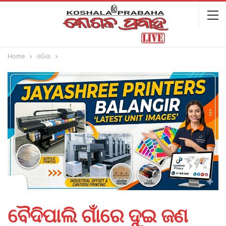
Home
ଓଡିଶା
ବୈଦିପାଲି ଗାଁରେ ଦୁଇ ଜଣ