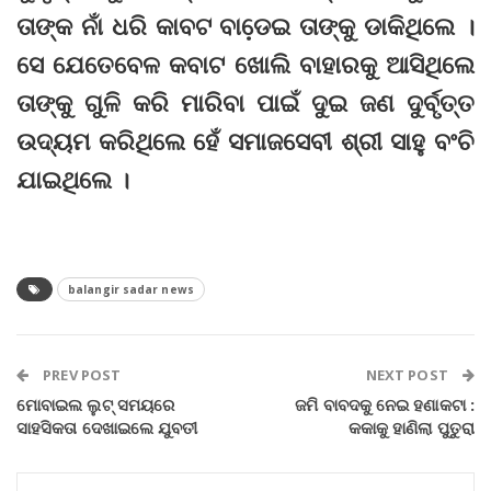
ତାଙ୍କ ନାଁ ଧରି କାବଟ ବାଡେ଼ଇ ତାଙ୍କୁ ଡାକିଥିଲେ ।
ସେ ଯେତେବେଳ କବାଟ ଖୋଲି ବାହାରକୁ ଆସିଥିଲେ
ତାଙ୍କୁ ଗୁଳି କରି ମାରିବା ପାଇଁ ଦୁଇ ଜଣ ଦୁର୍ବୃତ୍ତ
ଉଦ୍ୟମ କରିଥିଲେ ହେଁ ସମାଜସେବୀ ଶ୍ରୀ ସାହୁ ବଂଚି
ଯାଇଥିଲେ ।
balangir sadar news
PREV POST
NEXT POST
ମୋବାଇଲ ଲୁଟ୍‌ ସମୟରେ
ଜମି ବାବଦକୁ ନେଇ ହଣାକଟା :
ସାହସିକତା ଦେଖାଇଲେ ଯୁବତୀ
କକାକୁ ହାଣିଲା ପୁତୁରା