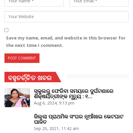
Save my name, email, and website in this browser for
the next time I comment.
ବହୁଚର୍ଚ୍ଚିତ ଖବର
ସ୍କୁଲରୁ ଫେରିବା ସମୟରେ ଦୁର୍ଘଟଣାରେ
ଶିକ୍ଷୟିତ୍ରୀଙ୍କ ମୃତ୍ୟୁ : ୧…
Aug 6, 2024, 9:13 pm
ଜିଲ୍ଲା ପ୍ରାଥମିକ ସଂଘର ନୂଆଁଖାଇ ଭେଟଘାଟ
ପାଳିତ
Sep 20, 2021, 11:42 am