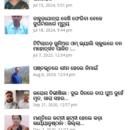
Jul 15, 2024, 5:51 pm
ବାହୁଡ଼ାଯାତ୍ରା ଦେଖି ଫେରିବା ବେଳେ
ଦୁର୍ଘଟଣାରେ ମୃତ୍ୟୁ
Jul 18, 2024, 9:44 pm
ଟିଟିଲାଗଡ଼ ଜୁନିଅର ଓମ୍‌ ଭ୍ୟାଲି ସ୍କୁଲରେ ବନ
ମହୋତ୍ସବ ପାଳିତ :…
Jul 7, 2023, 12:34 pm
ପଞ୍ଚଭୂତରେ ଲୀନ ହେଲେ ନିମାଇଁ
Aug 6, 2024, 12:54 pm
କରୋନା ବିଭୀଷିକା : ଦୁଇ ଦିନରେ ବାପ ପୁଅ ଦୁହେଁ
ମୃତ, ସାରା ସହର…
Sep 21, 2020, 12:57 pm
ମଣ୍ତିରେ କଟ୍‌ନୀ ଛଟ୍‌ନୀ ହେଲେ କଡ଼ା
କାର୍ଯ୍ୟାନୁଷ୍ଠାନ : ଜିଲ୍ଲା…
Dec 2, 2020, 11:07 am