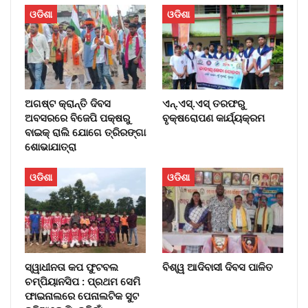
ଓଡିଶା
ଓଡିଶା
ଅଗଷ୍ଟ କ୍ରାନ୍ତି ଦିବସ
ଏନ୍‌.ଏସ୍.ଏସ୍‌ ତରଫରୁ
ଅବସରରେ ବିଜେପି ପକ୍ଷରୁ
ବୃକ୍ଷରୋପଣ କାର୍ଯ୍ୟକ୍ରମ
ବାଇକ୍ ରାଲି ଯୋଗେ ତ୍ରିରଙ୍ଗା
ଶୋଭାଯାତ୍ରା
ଓଡିଶା
ଓଡିଶା
ସ୍ୱାଧୀନତା କପ ଫୁଟବଲ
ବିଶ୍ୱ ଆଦିବାସୀ ଦିବସ ପାଳିତ
ଚମ୍ପିୟାନସିପ : ପ୍ରଥମ ସେମି
ଫାଇନାଲରେ ପେନାଲଟିକ ସୁଟ