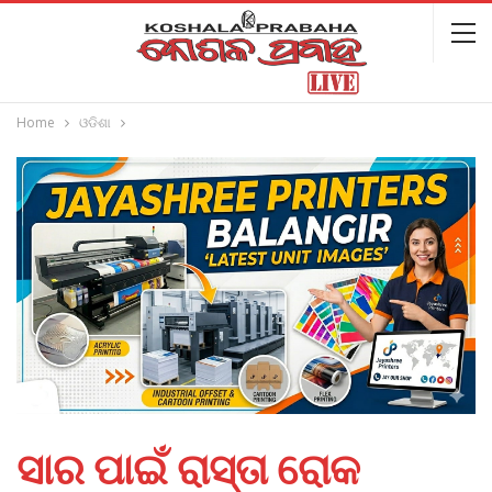
Home
ଓଡିଶା
ସାର ପାଇଁ ରାସ୍ତା ରୋକ