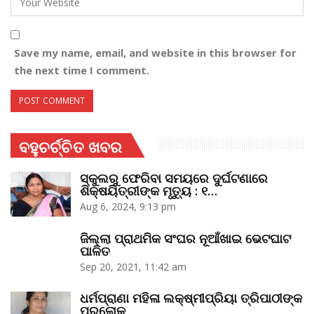
Save my name, email, and website in this browser for
the next time I comment.
ବହୁଚର୍ଚ୍ଚିତ ଖବର
ସ୍କୁଲରୁ ଫେରିବା ସମୟରେ ଦୁର୍ଘଟଣାରେ
ଶିକ୍ଷୟିତ୍ରୀଙ୍କ ମୃତ୍ୟୁ : ୧…
Aug 6, 2024, 9:13 pm
ଜିଲ୍ଲା ପ୍ରାଥମିକ ସଂଘର ନୂଆଁଖାଇ ଭେଟଘାଟ
ପାଳିତ
Sep 20, 2021, 11:42 am
ଧର୍ମପ୍ରାଣା ମହିଳା ଲକ୍ଷ୍ମୀପ୍ରିୟା ତ୍ରିପାଠୀଙ୍କ
ପରଲୋକ