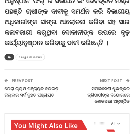
ଅନୁଷ୍ଠାନ ‘ଫର୍’ ର ସଭାପତି ଇଂ ଦେବବ୍ରତ ମିଶ୍ର
ପହଞ୍ଚି ଚାଷୀଙ୍କ ଦାବୀକୁ ସମର୍ଥନ କରି ବିଭାଗୀୟ
ଅଧିକାରୀଙ୍କ ସାଙ୍ଗ ଆଲୋଚନା କରିବା ସହ ସାର
କଳାବଜାରୀ କରୁଥିବା ଦୋକାନୀଙ୍କ ଉପରେ ଦୃଢ଼
କାର୍ୟ୍ୟାନୁଷ୍ଠାନ କରିବାକୁ ଦାବୀ କରିଛନ୍ତି ।
bargarh news
PREV POST
NEXT POST
ତୋରା ଗ୍ରାମ ପଞ୍ଚାୟତ ବରଗଡ଼
ସମାଜସେବୀ ଶୁଭଙ୍କର
ଜିଲ୍ଲାର ସର୍ବ ବୃହତ ପଞ୍ଚାୟତ
ତ୍ରିପାଠୀଙ୍କ ବିୟୋଗରେ
ଶୋକସଭା ଅନୁଷ୍ଠିତ
You Might Also Like
All