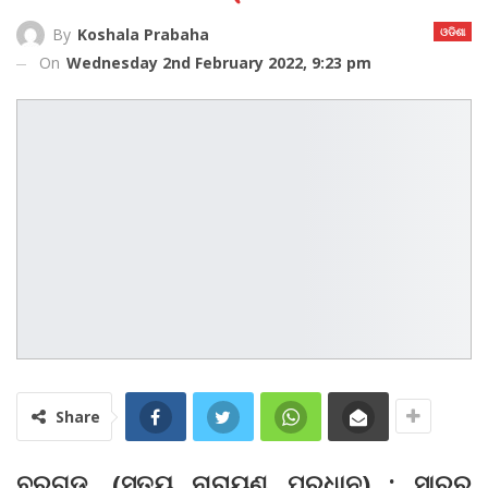
ଓଡିଶା
By
Koshala Prabaha
On
Wednesday 2nd February 2022, 9:23 pm
Share
ବରଗଡ଼, (ସତ୍ୟ ନାରାୟଣ ପ୍ରଧାନ) : ସାରର