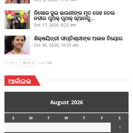
ନିଖୋଜ ଦୁଇ ଭଉଣୀଙ୍କ ମୃତ ଦେହ ତେଲ
ନଦୀର ପୃଥକ୍‌ ପୃଥକ୍‌ ସ୍ଥାନରୁ…
Oct 17, 2020, 8:22 am
ଶିକ୍ଷୟିତ୍ରୀ ଦୀପ୍ତିଶ୍ରୀଙ୍କ ଅକାଳ ବିୟୋଗ
Oct 30, 2020, 10:25 am
PREV
NEXT
1 of 7,980
ଆର୍କାଇଭ
August 2026
S
M
T
W
T
F
S
1