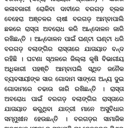
କଳାବଜାରୀ ରୋକିବା ଦାବୀରେ ବରଗଡ଼ ବ୍ଲକ
ବେହେରା ଅଞ୍ଚଳର ଚାଷୀ ବରଗଡ଼ ଆମ୍ବାପାଲି
ଛକରେ ରାସ୍ତା ଅବରୋଧ କରି ଆନ୍ଦୋଳନ ଜାରି
ରଖିଛନ୍ତି । ଆନ୍ଦୋଳନ ପାଇଁ ଘଣ୍ଟା ଘଣ୍ଟା ଧରି
ବରଗଡ଼ ବଲାଙ୍ଗିର ରାସ୍ତାରେ ଯାତାୟାତ ବନ୍ଦ
ରହିଛି । ଘଟଣା ସ୍ଥଳରେ ଜିଲ୍ଲା କୃଷି ବିଭାଗୀୟ
ଅଧିକାରୀ ପହଞ୍ଚି ଆମ୍ବାପଲି ସ୍ଥିତ ଜନୈକ
ବ୍ୟବସାୟୀଙ୍କ ସାର ଗୋଦାମ ସାଙ୍ଗେ ଅନ୍ୟ ଦୁଇ
ଗୋଦାମରେ ଚଢାଉ ଜାରି ରଖିଛନ୍ତି । ରାସ୍ତା
ଅବରୋଧ ପାଇଁ ବରଗଡ଼ ବଲାଙ୍ଗିର ରାସ୍ତାରେ
ଯାତାୟାତ କରୁଥିବା ଯାତ୍ରୀ ମାନେ ଅସୁବିଧାର
ସମ୍ମୁଖୀନ ହେଉଛନ୍ତି । ବରଗଡ଼ର ସାମାଜିକ