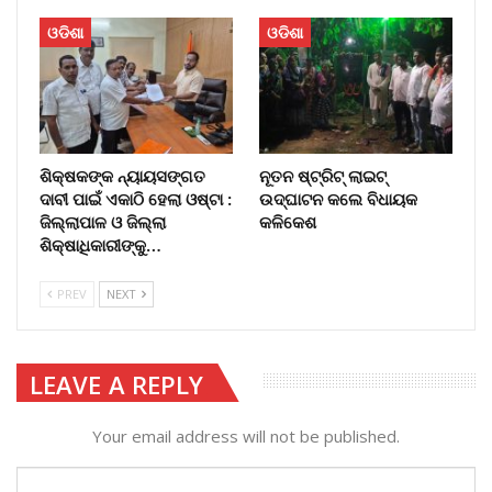
ଓଡିଶା
ଓଡିଶା
ଶିକ୍ଷକଙ୍କ ନ୍ୟାୟସଙ୍ଗତ
ନୂତନ ଷ୍ଟ୍ରିଟ୍ ଲାଇଟ୍‌
ଦାବୀ ପାଇଁ ଏକାଠି ହେଲା ଓଷ୍ଟା :
ଉଦ୍‌ଘାଟନ କଲେ ବିଧାୟକ
ଜିଲ୍ଲାପାଳ ଓ ଜିଲ୍ଲା
କଳିକେଶ
ଶିକ୍ଷାଧିକାରୀଙ୍କୁ…
PREV
NEXT
LEAVE A REPLY
Your email address will not be published.