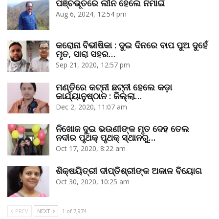
ପଞ୍ଚଭୂତରେ ଲୀନ ହେଲେ ନିମାଇଁ
Aug 6, 2024, 12:54 pm
କରୋନା ବିଭୀଷିକା : ଦୁଇ ଦିନରେ ବାପ ପୁଅ ଦୁହେଁ
ମୃତ, ସାରା ସହର…
Sep 21, 2020, 12:57 pm
ମଣ୍ତିରେ କଟ୍‌ନୀ ଛଟ୍‌ନୀ ହେଲେ କଡ଼ା
କାର୍ଯ୍ୟାନୁଷ୍ଠାନ : ଜିଲ୍ଲା…
Dec 2, 2020, 11:07 am
ନିଖୋଜ ଦୁଇ ଭଉଣୀଙ୍କ ମୃତ ଦେହ ତେଲ
ନଦୀର ପୃଥକ୍‌ ପୃଥକ୍‌ ସ୍ଥାନରୁ…
Oct 17, 2020, 8:22 am
ଶିକ୍ଷୟିତ୍ରୀ ଦୀପ୍ତିଶ୍ରୀଙ୍କ ଅକାଳ ବିୟୋଗ
Oct 30, 2020, 10:25 am
PREV
NEXT
1 of 7,974