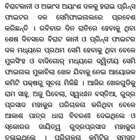
ବିରାଟକାନୀ ଓ ଅଭାଂସ ଅୟାଂଶ ଦଳକୁ ହରାଇ ପ୍ରିନ୍ସ
ଫାଇଟର ଦଳ ସେମିଫାଇନାଲରେ ପ୍ରବେଶ
କରିଛନ୍ତି । ରବିବାର ଦିନ ରାତିରେ ହେବାକୁ ଥିବା
ଶେଷ ଦିବସରେ ବିରାଟ କାନୀ ଓ ପ୍ରିନ୍ସ ଫାଇଟର
ଦଳ ମଧ୍ୟରେ ପ୍ରଥମ ସେମି ହେବାକୁ ଥିବା ବେଳେ
ମୁରସିଂହ ଓ ବାଦିଗୋର୍ ମଧ୍ୟରେ ଦ୍ୱିତୀୟ ସେମି
ଫାଇନାଲ ମୁକାବିଲା ଖେଳ ଯିବାକୁ ନେଇ ଆୟୋଜକ
କମିଟି ପକ୍ଷରୁ ସୂଚନା ମିଳିଛି । ଆଜିର ଖେଳଗୁଡିକୁ
ରାମ ସାହୁ, ଅଜୁ ଘିବେଲା, ସ୍ୱାଧୀନ ବସ୍ତିଆ, ରୁଦ୍ର
ପ୍ରସାଦ ମହାକୁର ପରିଚାଳନା କରିଥିବା ବେଳେ
ଆକାଶ ପାତ୍ର ଧାରା ବିବରଣୀ ଦେଇଥିଲେ ଓ
ସ୍କୋରର ଦାୟିତ୍ୱ ରୁଦ୍ରପ୍ରସାଦ ମହାକୁର
ତୁଳାଇଥିଲେ । ପରିଚାଳନା କମିଟିର ସମସ୍ତ