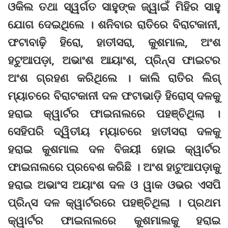
ଓକିଲ ତଥା ସ୍ୱର୍ଗତ ସାହୁଙ୍କ ଜ୍ୱାଇଁ ମିହିର ସାହୁ
ଯୋଗ ଦେଇଥିଲେ । ଶନିବାର ରାତିରେ ବିରାଟକାନୀ,
ଫଟାବାଢ଼ି ହିରୋ, ହାତୀସରା, କୁଶମାଲ, ଅଂଶ
ହଟୁଆପଡ଼ା, ଅଭାଂଶ ଆୟାଂଶ, ପ୍ରିନ୍ସ ଫାଇଟର
ଅଂଶ ଗ୍ରହଣ କରିଥିଲେ । କାଲି ରାତିର ଲିଗ୍
ମ୍ୟାଚରେ ବିରାଟକାନୀ ଦଳ ଫଟାଭାଡ଼ି ହିରୋସ୍ ଦଳକୁ
ହରାଇ କ୍ୱାର୍ଟର ଫାଇନାଲରେ ପହଞ୍ଚିଥିଲା ।
ସେହିପରି ଦ୍ୱିତୀୟ ମ୍ୟାଚରେ ହାତୀସରା ଦଳକୁ
ହରାଇ କୁଶମାଲ ଦଳ ବିଜୟୀ ହୋଇ କ୍ୱାର୍ଟର
ଫାଇନାଲରେ ପ୍ରବେଶ କରିଛି । ଅଂଶ ହାଟୁଆପଡ଼ାକୁ
ହରାଇ ଅଭାଂସ ଅୟାଂଶ ଦଳ ଓ ୱାକ ଓଭର ଏସପି
ପ୍ରିନ୍ସ ଦଳ କ୍ୱାର୍ଟରରେ ପହଞ୍ଚିଥିଲା । ପ୍ରଥମ
କ୍ୱାର୍ଟର ଫାଇନାଲରେ କୁଶମାଲକୁ ହରାଇ