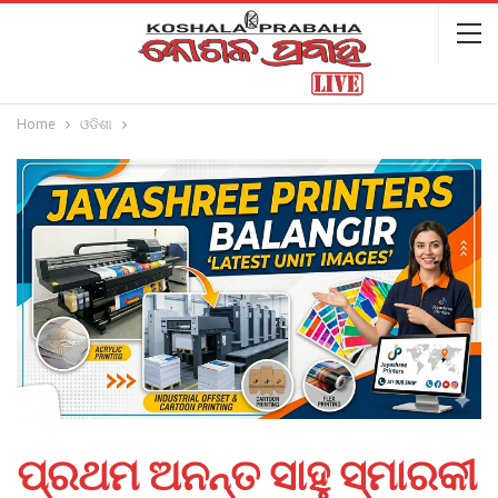
Home
ଓଡିଶା
ପ୍ରଥମ ଅନନ୍ତ ସାହୁ ସ୍ମାରକୀ