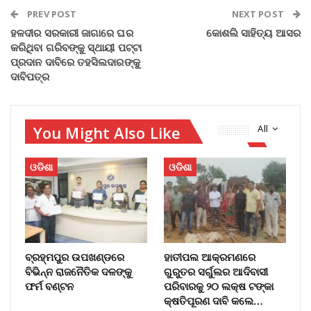
PREV POST
NEXT POST
ହଳଦୀର ସରକାରୀ ଜାଗାରେ ଘର
କୋଶଲି ସାହିତ୍ୟ ଆସର
କରିଥିବା ଗରିବଙ୍କୁ ସ୍ଥାୟୀ ପଟ୍ଟା
ପ୍ରଦାନ ଦାବିରେ ତହସିଲଦାରଙ୍କୁ
ଦାବିପତ୍ର
You Might Also Like
All
ଓଡିଶା
ଓଡିଶା
ବ୍ରହ୍ମପୁର ଉପଖଣ୍ଡରେ
ହାତୀପଲ ଆକ୍ରମଣରେ
ବିଭିନ୍ନ ରାଜନୈତିକ ଦଳଙ୍କୁ
ଗୁରୁତର ସର୍ଗୁଲର ଆଦିବାସୀ
ଫର୍ମ ବଣ୍ଟନ
ପରିବାରକୁ ୨୦ ଲକ୍ଷ ଟଙ୍କା
କ୍ଷତିପୂରଣ ଦାବି କଲେ…