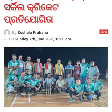
ସର୍କିଲ କ୍ରିକେଟ
ପ୍ରତିଯୋଗିତା
ଓଡିଶା
By
Koshala Prabaha
On
Sunday 7th June 2026, 10:08 am