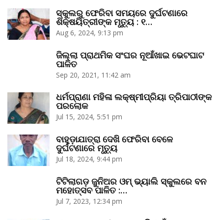
ସ୍କୁଲରୁ ଫେରିବା ସମୟରେ ଦୁର୍ଘଟଣାରେ
ଶିକ୍ଷୟିତ୍ରୀଙ୍କ ମୃତ୍ୟୁ : ୧…
Aug 6, 2024, 9:13 pm
ଜିଲ୍ଲା ପ୍ରାଥମିକ ସଂଘର ନୂଆଁଖାଇ ଭେଟଘାଟ
ପାଳିତ
Sep 20, 2021, 11:42 am
ଧର୍ମପ୍ରାଣା ମହିଳା ଲକ୍ଷ୍ମୀପ୍ରିୟା ତ୍ରିପାଠୀଙ୍କ
ପରଲୋକ
Jul 15, 2024, 5:51 pm
ବାହୁଡ଼ାଯାତ୍ରା ଦେଖି ଫେରିବା ବେଳେ
ଦୁର୍ଘଟଣାରେ ମୃତ୍ୟୁ
Jul 18, 2024, 9:44 pm
ଟିଟିଲାଗଡ଼ ଜୁନିଅର ଓମ୍‌ ଭ୍ୟାଲି ସ୍କୁଲରେ ବନ
ମହୋତ୍ସବ ପାଳିତ :…
Jul 7, 2023, 12:34 pm