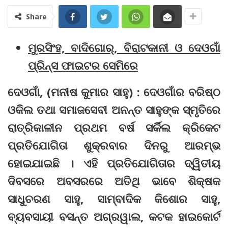
Share
ମୁରସିଂହ, ବାଦିଗୋର୍, ବିରାଟକାନୀ ଓ ଦେଓଗାଁ
ପ୍ରିନ୍ସ ଫାଇଟର ସେମିରେ
ଦେଓଗାଁ, (ମନୀଷ କୁମାର ସାହୁ) : ଦେଓଗାଁର ବରିଷ୍ଠ
ଓକିଲ ତଥା ସମାଜସେବୀ ଅନନ୍ତ ସାହୁଙ୍କ ସ୍ମୃତିରେ
ରାତ୍ରିକାଳୀନ ପ୍ରଥମ ବର୍ଷ ସର୍କିଲ କ୍ରିକେଟ
ପ୍ରତିଯୋଗିତା ଶୁକ୍ରବାର ଦିନରୁ ଆରମ୍ଭ
ହୋଇଯାଇଛି । ଏହି ପ୍ରତିଯୋଗିତାର ଦ୍ୱିତୀୟ
ଦିବସରେ ଅବସରରେ ଅତିଥି ଭାବେ ଶିକ୍ଷକ
ସାଧୁଚରଣ ସାହୁ, ସାମ୍ବାଦିକ କିଶୋର ସାହୁ,
ବ୍ୟବସାୟୀ ବସନ୍ତ ଅଗ୍ରୱାଲ, କଟକ ହାଇକୋର୍ଟ