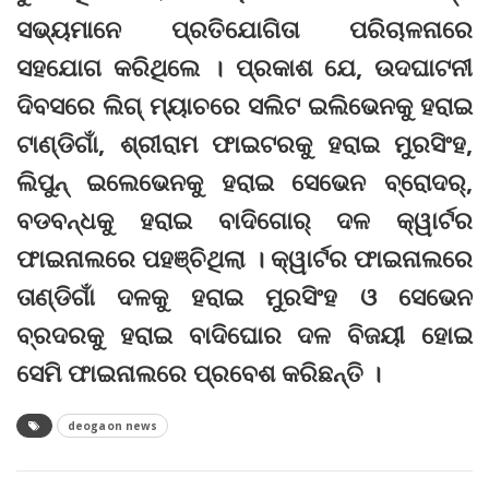
ସଭ୍ୟମାନେ ପ୍ରତିଯୋଗିତା ପରିଚାଳନାରେ
ସହଯୋଗ କରିଥିଲେ । ପ୍ରକାଶ ଯେ, ଉଦଘାଟନୀ
ଦିବସରେ ଲିଗ୍ ମ୍ୟାଚରେ ସଲିଟ ଇଲିଭେନକୁ ହରାଇ
ଟାଣ୍ଡିଗାଁ, ଶ୍ରୀରାମ ଫାଇଟରକୁ ହରାଇ ମୁରସିଂହ,
ଲିପୁନ୍ ଇଲେଭେନକୁ ହରାଇ ସେଭେନ ବ୍ରୋଦର୍,
ବଡବନ୍ଧକୁ ହରାଇ ବାଦିଗୋର୍ ଦଳ କ୍ୱାର୍ଟର
ଫାଇନାଲରେ ପହଞ୍ଚିଥିଲା । କ୍ୱାର୍ଟର ଫାଇନାଲରେ
ତାଣ୍ଡିଗାଁ ଦଳକୁ ହରାଇ ମୁରସିଂହ ଓ ସେଭେନ
ବ୍ରଦରକୁ ହରାଇ ବାଦିଘୋର ଦଳ ବିଜୟୀ ହୋଇ
ସେମି ଫାଇନାଲରେ ପ୍ରବେଶ କରିଛନ୍ତି ।
deogaon news