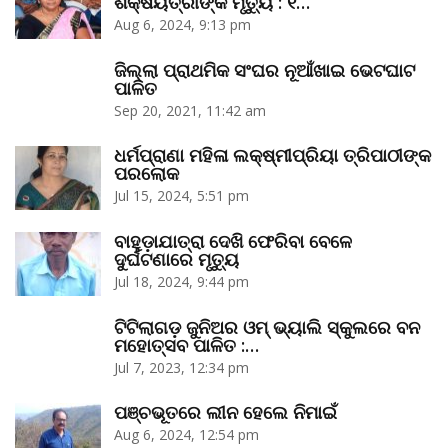
ଶିକ୍ଷୟିତ୍ରୀଙ୍କ ମୃତ୍ୟୁ : ୧…
Aug 6, 2024, 9:13 pm
ଜିଲ୍ଲା ପ୍ରାଥମିକ ସଂଘର ନୂଆଁଖାଇ ଭେଟଘାଟ
ପାଳିତ
Sep 20, 2021, 11:42 am
ଧର୍ମପ୍ରାଣା ମହିଳା ଲକ୍ଷ୍ମୀପ୍ରିୟା ତ୍ରିପାଠୀଙ୍କ
ପରଲୋକ
Jul 15, 2024, 5:51 pm
ବାହୁଡ଼ାଯାତ୍ରା ଦେଖି ଫେରିବା ବେଳେ
ଦୁର୍ଘଟଣାରେ ମୃତ୍ୟୁ
Jul 18, 2024, 9:44 pm
ଟିଟିଲାଗଡ଼ ଜୁନିଅର ଓମ୍‌ ଭ୍ୟାଲି ସ୍କୁଲରେ ବନ
ମହୋତ୍ସବ ପାଳିତ :…
Jul 7, 2023, 12:34 pm
ପଞ୍ଚଭୂତରେ ଲୀନ ହେଲେ ନିମାଇଁ
Aug 6, 2024, 12:54 pm