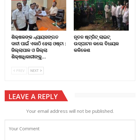
ଶିକ୍ଷକଙ୍କ ନ୍ୟାୟସଙ୍ଗତ
ନୂତନ ଷ୍ଟ୍ରିଟ୍ ଲାଇଟ୍‌
ଦାବୀ ପାଇଁ ଏକାଠି ହେଲା ଓଷ୍ଟା :
ଉଦ୍‌ଘାଟନ କଲେ ବିଧାୟକ
ଜିଲ୍ଲାପାଳ ଓ ଜିଲ୍ଲା
କଳିକେଶ
ଶିକ୍ଷାଧିକାରୀଙ୍କୁ…
PREV
NEXT
LEAVE A REPLY
Your email address will not be published.