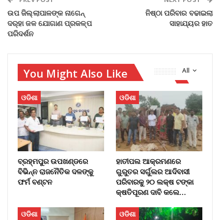
ଉପ ଜିଲ୍ଲାପାଳଙ୍କ ନାଗେନ୍‌
ନିଷ୍ଠା ପରିବାର ବଢାଇଲା
ଦର୍‌ହା ଜଳ ଯୋଗାଣ ପ୍ରକଳ୍ପ
ସାହାଯ୍ୟର ହାତ
ପରିଦର୍ଶନ
You Might Also Like
All
ଓଡିଶା
ଓଡିଶା
ବ୍ରହ୍ମପୁର ଉପଖଣ୍ଡରେ
ହାତୀପଲ ଆକ୍ରମଣରେ
ବିଭିନ୍ନ ରାଜନୈତିକ ଦଳଙ୍କୁ
ଗୁରୁତର ସର୍ଗୁଲର ଆଦିବାସୀ
ଫର୍ମ ବଣ୍ଟନ
ପରିବାରକୁ ୨୦ ଲକ୍ଷ ଟଙ୍କା
କ୍ଷତିପୂରଣ ଦାବି କଲେ…
ଓଡିଶା
ଓଡିଶା