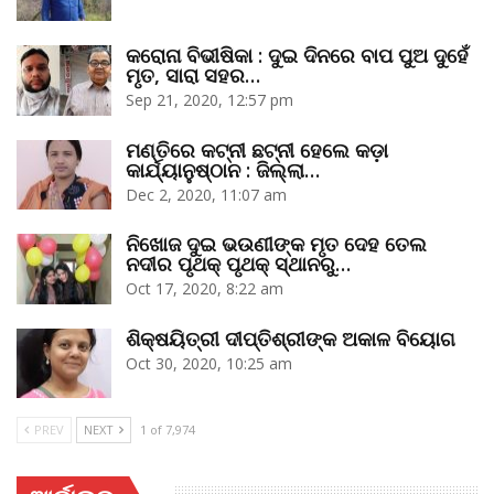
କରୋନା ବିଭୀଷିକା : ଦୁଇ ଦିନରେ ବାପ ପୁଅ ଦୁହେଁ
ମୃତ, ସାରା ସହର…
Sep 21, 2020, 12:57 pm
ମଣ୍ତିରେ କଟ୍‌ନୀ ଛଟ୍‌ନୀ ହେଲେ କଡ଼ା
କାର୍ଯ୍ୟାନୁଷ୍ଠାନ : ଜିଲ୍ଲା…
Dec 2, 2020, 11:07 am
ନିଖୋଜ ଦୁଇ ଭଉଣୀଙ୍କ ମୃତ ଦେହ ତେଲ
ନଦୀର ପୃଥକ୍‌ ପୃଥକ୍‌ ସ୍ଥାନରୁ…
Oct 17, 2020, 8:22 am
ଶିକ୍ଷୟିତ୍ରୀ ଦୀପ୍ତିଶ୍ରୀଙ୍କ ଅକାଳ ବିୟୋଗ
Oct 30, 2020, 10:25 am
PREV
NEXT
1 of 7,974