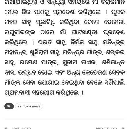
ରଖାଯାଇଥିଲା ଓ ସନ୍ଧ୍ୟା ସମୟରେ ମାଁ ବିରାଜମାନ
ହୋଇ ନିଜ ପୀଠକୁ ପ୍ରବେଶ କରିଥିଲେ । ପୂଜକ
ମହନ ସାହୁ ପୂଜାବିଧି କରିଥିବା ବେଳେ ଦେହେରୀ
ରଘୁବୀରଙ୍କ ଠାରେ ମାଁ ପାଟଖଣ୍ଡା ପ୍ରବେଶ
କରିଥିଲେ । ଭରତ ସାହୁ, ନିର୍ମଳ ସାହୁ, ମଚିନ୍ଦ୍ର
ମହାନନ୍ଦ, ଖୁସିରାମ ସାହୁ, ମଚିନ୍ଦ୍ର ପାତ୍ର, ଶଙ୍କର
ସାହୁ, ରମେଶ ପାତ୍ର, ସୁଦାମ ନାଏକ, ଶଶିକାନ୍ତ
ଦାସ, ଉଦ୍ଧବ ଭୋଇ ଏବଂ ଅନ୍ୟ କେତେଜଣ ସେବକ
ମାଁଙ୍କ ସେବା ଯୋଗାଇ ଦେଇଥିବା ବେଳେ ସର୍ଗିପାଲି
ଗ୍ରାମବାସୀ ସହଯୋଗ କରିଥିଲେ ।
saintala news
PREV POST
NEXT POST