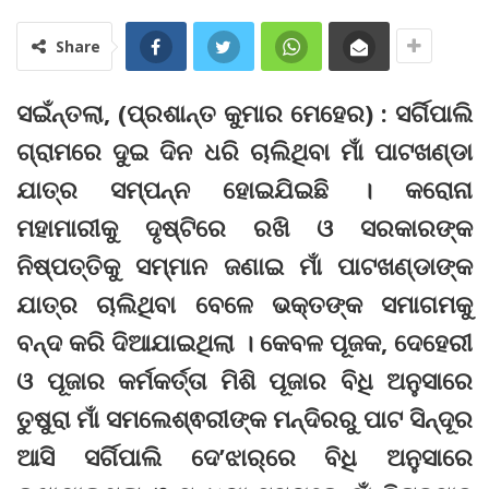
Share
ସଇଁନ୍ତଲା, (ପ୍ରଶାନ୍ତ କୁମାର ମେହେର) : ସର୍ଗିପାଲି
ଗ୍ରାମରେ ଦୁଇ ଦିନ ଧରି ଚାଲିଥିବା ମାଁ ପାଟଖଣ୍ଡା
ଯାତ୍ର ସମ୍ପନ୍ନ ହୋଇଯିଇଛି । କରୋନା
ମହାମାରୀକୁ ଦୃଷ୍ଟିରେ ରଖି ଓ ସରକାରଙ୍କ
ନିଷ୍ପତ୍ତିକୁ ସମ୍ମାନ ଜଣାଇ ମାଁ ପାଟଖଣ୍ଡା‌ଙ୍କ
ଯାତ୍ର ଚାଲିଥିବା ବେଳେ ଭକ୍ତଙ୍କ ସମାଗମକୁ
ବନ୍ଦ କରି ଦିଆଯାଇଥିଲା । କେବଳ ପୂଜକ, ଦେହେରୀ
ଓ ପୂଜାର କର୍ମକର୍ତ୍ତା ମିଶି ପୂଜାର ବିଧି ଅନୁସାରେ
ତୁଷୁରା ମାଁ ସମଲେଶ୍ଵରୀଙ୍କ ମନ୍ଦିରରୁ ପାଟ ସିନ୍ଦୂର
ଆସି ସର୍ଗିପାଲି ଦେ’ଝାର୍‌ରେ ବିଧି ଅନୁସାରେ