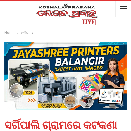
Home
ଓଡିଶା
ସର୍ଗିପାଲି ଗ୍ରାମରେ କଟକଣା