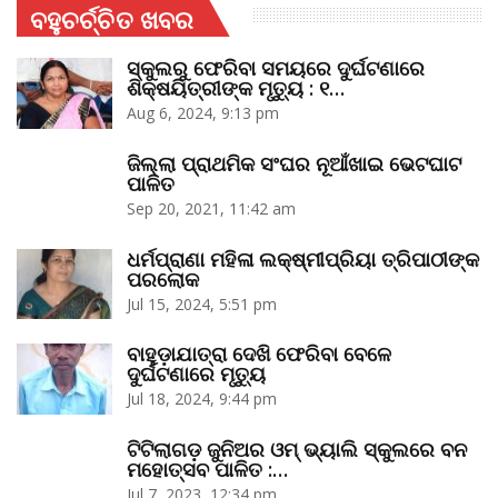
ବହୁଚର୍ଚ୍ଚିତ ଖବର
ସ୍କୁଲରୁ ଫେରିବା ସମୟରେ ଦୁର୍ଘଟଣାରେ
ଶିକ୍ଷୟିତ୍ରୀଙ୍କ ମୃତ୍ୟୁ : ୧…
Aug 6, 2024, 9:13 pm
ଜିଲ୍ଲା ପ୍ରାଥମିକ ସଂଘର ନୂଆଁଖାଇ ଭେଟଘାଟ
ପାଳିତ
Sep 20, 2021, 11:42 am
ଧର୍ମପ୍ରାଣା ମହିଳା ଲକ୍ଷ୍ମୀପ୍ରିୟା ତ୍ରିପାଠୀଙ୍କ
ପରଲୋକ
Jul 15, 2024, 5:51 pm
ବାହୁଡ଼ାଯାତ୍ରା ଦେଖି ଫେରିବା ବେଳେ
ଦୁର୍ଘଟଣାରେ ମୃତ୍ୟୁ
Jul 18, 2024, 9:44 pm
ଟିଟିଲାଗଡ଼ ଜୁନିଅର ଓମ୍‌ ଭ୍ୟାଲି ସ୍କୁଲରେ ବନ
ମହୋତ୍ସବ ପାଳିତ :…
Jul 7, 2023, 12:34 pm