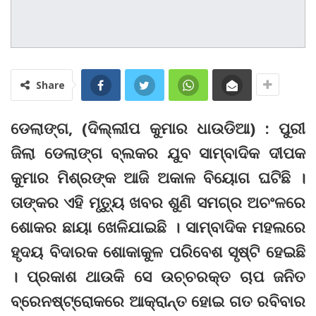
Share
ଡେଲାଙ୍ଗ, (ଦିଲ୍ଲୀପ କୁମାର ଧାଉଡିଆ) : ପୁରୀ
ଜିଲା ଡେଲାଙ୍ଗ ବ୍ଲକର ଯୁବ ସାମ୍ବାଦିକ ଦୀପକ
କୁମାର ମିଶ୍ରଙ୍କ ଆଜି ଅକାଳ ବିୟୋଗ ଘଟିଛି ।
ତାଙ୍କର ଏହି ମୃତ୍ୟୁ ଖବର ଶୁଣି ସମଗ୍ର ଅଚଂଳରେ
ଶୋକର ଛାୟା ଖେଳିଯାଇଛି । ସାମ୍ବାଦିକ ମହଲରେ
ହୃଦୟ ବିଦାରକ ଶୋକାକୁଳ ପରିବେଶ ସୃଷ୍ଟି ହେଇଛି
। ପ୍ରକାଶ ଥାଉକି ସେ ଉଚ୍ଚରକ୍ତ ଚାପ ଜନିତ
ବ୍ରେନଷ୍ଟ୍ରୋକରେ ଆକ୍ରାନ୍ତ ହୋଇ ଗତ ରବିବାର