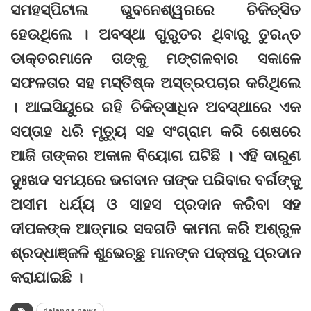
ସମହସ୍ପିଟାଲ ଭୁବନେଶ୍ୱରରେ ଚିକିତ୍ସିତ
ହେଉଥିଲେ । ଅବସ୍ଥା ଗୁରୁତର ଥିବାରୁ ତୁରନ୍ତ
ଡାକ୍ତରମାନେ ତାଙ୍କୁ ମଙ୍ଗଳବାର ସକାଳେ
ସଫଳତାର ସହ ମସ୍ତିଷ୍କ ଅସ୍ତ୍ରପଚାର କରିଥିଲେ
। ଆଇସିୟୁରେ ରହି ଚିକିତ୍ସାଧିନ ଅବସ୍ଥାରେ ଏକ
ସପ୍ତାହ ଧରି ମୃତ୍ୟୁ ସହ ସଂଗ୍ରାମ କରି ଶେଷରେ
ଆଜି ତାଙ୍କର ଅକାଳ ବିୟୋଗ ଘଟିଛି । ଏହି ଦାରୁଣ
ଦୁଃଖଦ ସମୟରେ ଭଗବାନ ତାଙ୍କ ପରିବାର ବର୍ଗଙ୍କୁ
ଅସୀମ ଧର୍ଯ୍ୟ ଓ ସାହସ ପ୍ରଦାନ କରିବା ସହ
ଦୀପକଙ୍କ ଆତ୍ମାର ସଦଗତି କାମନା କରି ଅଶ୍ରୁଳ
ଶ୍ରଦ୍ଧାଞ୍ଜଳି ଶୁଭେଚ୍ଛୁ ମାନଙ୍କ ପକ୍ଷରୁ ପ୍ରଦାନ
କରାଯାଇଛି ।
delanga news