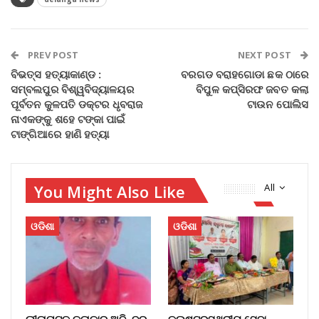
PREV POST
NEXT POST
ବିଭତ୍ସ ହତ୍ୟାକାଣ୍ଡ :
ବରଗଡ ବରାହଗୋଡା ଛକ ଠାରେ
ସମ୍ବଲପୁର ବିଶ୍ୱବିଦ୍ୟାଳୟର
ବିପୁଳ କପ୍‌ସିରଫ ଜବତ କଲା
ପୂର୍ବତନ କୁଳପତି ଡକ୍ଟର ଧୃବରାଜ
ଟାଉନ ପୋଲିସ
ନାଏକଙ୍କୁ ଶହେ ଟଙ୍କା ପାଇଁ
ଟାଙ୍ଗିଆରେ ହାଣି ହତ୍ୟା
You Might Also Like
All
ଓଡିଶା
ଓଡିଶା
ଲୀଳାନାଟକ କଳାକାର ଅବିନ୍ଦ୍ର
କ୍ଲଷ୍ଟରସ୍ଥରୀୟ ସେବା