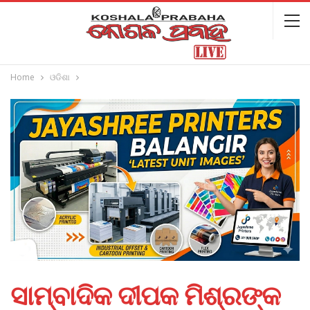
Home
ଓଡିଶା
ସାମ୍ବାଦିକ ଦୀପକ ମିଶ୍ରଙ୍କ