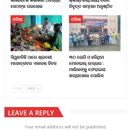
ସେଠଙ୍କ ପରଲୋକ
ନିବୃତ୍ତ ସମ୍ମାନ ଅନୁଷ୍ଠିତ
ଓଡିଶା
ଓଡିଶା
ଦିୱାନଡିହି ଠାରେ ଶ୍ରାବଣୀ
୩୦ ଚୋରି ଓ ହଜିଥିବା
ମହୋତ୍ସବର ଏକାଦଶ ଦିବସ
ମୋବାଇଲ୍‌ ଉଦ୍ଧାର :
ମାଲିକଙ୍କୁ ଫେରାଇଲା
ଖପ୍ରାଖୋଲ ପୋଲିସ
PREV
NEXT
LEAVE A REPLY
Your email address will not be published.