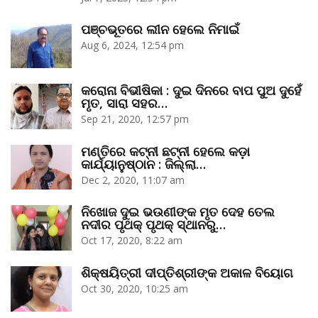
ପଞ୍ଚଭୂତରେ ଲୀନ ହେଲେ ନିମାଇଁ
Aug 6, 2024, 12:54 pm
କରୋନା ବିଭୀଷିକା : ଦୁଇ ଦିନରେ ବାପ ପୁଅ ଦୁହେଁ
ମୃତ, ସାରା ସହର…
Sep 21, 2020, 12:57 pm
ମଣ୍ତିରେ କଟ୍‌ନୀ ଛଟ୍‌ନୀ ହେଲେ କଡ଼ା
କାର୍ଯ୍ୟାନୁଷ୍ଠାନ : ଜିଲ୍ଲା…
Dec 2, 2020, 11:07 am
ନିଖୋଜ ଦୁଇ ଭଉଣୀଙ୍କ ମୃତ ଦେହ ତେଲ
ନଦୀର ପୃଥକ୍‌ ପୃଥକ୍‌ ସ୍ଥାନରୁ…
Oct 17, 2020, 8:22 am
ଶିକ୍ଷୟିତ୍ରୀ ଦୀପ୍ତିଶ୍ରୀଙ୍କ ଅକାଳ ବିୟୋଗ
Oct 30, 2020, 10:25 am