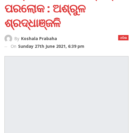
ପରଲୋକ : ଅଶ୍ରୁଳ
ଶ୍ରଦ୍ଧାଞ୍ଜଳି
ଓଡିଶା
By
Koshala Prabaha
On
Sunday 27th June 2021, 6:39 pm