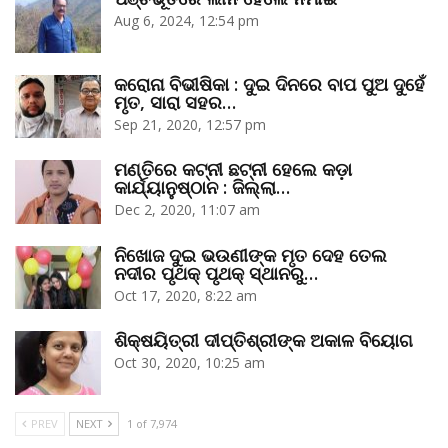
Aug 6, 2024, 12:54 pm
କରୋନା ବିଭୀଷିକା : ଦୁଇ ଦିନରେ ବାପ ପୁଅ ଦୁହେଁ
ମୃତ, ସାରା ସହର…
Sep 21, 2020, 12:57 pm
ମଣ୍ତିରେ କଟ୍‌ନୀ ଛଟ୍‌ନୀ ହେଲେ କଡ଼ା
କାର୍ଯ୍ୟାନୁଷ୍ଠାନ : ଜିଲ୍ଲା…
Dec 2, 2020, 11:07 am
ନିଖୋଜ ଦୁଇ ଭଉଣୀଙ୍କ ମୃତ ଦେହ ତେଲ
ନଦୀର ପୃଥକ୍‌ ପୃଥକ୍‌ ସ୍ଥାନରୁ…
Oct 17, 2020, 8:22 am
ଶିକ୍ଷୟିତ୍ରୀ ଦୀପ୍ତିଶ୍ରୀଙ୍କ ଅକାଳ ବିୟୋଗ
Oct 30, 2020, 10:25 am
PREV
NEXT
1 of 7,974