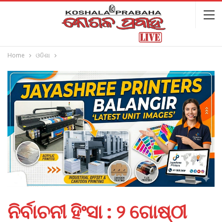
Home
ଓଡିଶା
ନିର୍ବାଚନୀ ହିଂସା : ୨ ଗୋଷ୍ଠୀ