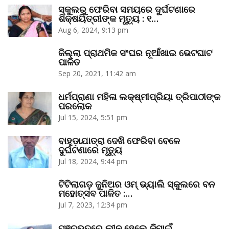
ସ୍କୁଲରୁ ଫେରିବା ସମୟରେ ଦୁର୍ଘଟଣାରେ
ଶିକ୍ଷୟିତ୍ରୀଙ୍କ ମୃତ୍ୟୁ : ୧…
Aug 6, 2024, 9:13 pm
ଜିଲ୍ଲା ପ୍ରାଥମିକ ସଂଘର ନୂଆଁଖାଇ ଭେଟଘାଟ
ପାଳିତ
Sep 20, 2021, 11:42 am
ଧର୍ମପ୍ରାଣା ମହିଳା ଲକ୍ଷ୍ମୀପ୍ରିୟା ତ୍ରିପାଠୀଙ୍କ
ପରଲୋକ
Jul 15, 2024, 5:51 pm
ବାହୁଡ଼ାଯାତ୍ରା ଦେଖି ଫେରିବା ବେଳେ
ଦୁର୍ଘଟଣାରେ ମୃତ୍ୟୁ
Jul 18, 2024, 9:44 pm
ଟିଟିଲାଗଡ଼ ଜୁନିଅର ଓମ୍‌ ଭ୍ୟାଲି ସ୍କୁଲରେ ବନ
ମହୋତ୍ସବ ପାଳିତ :…
Jul 7, 2023, 12:34 pm
ପଞ୍ଚଭୂତରେ ଲୀନ ହେଲେ ନିମାଇଁ