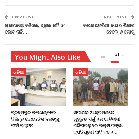
PREV POST
NEXT POST
ଗ୍ରାମବାସୀ କହିଲେ, ସ୍କୁଲ ନାହିଁ ତ’
କଲରାପତରିଆ ବାଘର ଶିକାର
ଭୋଟ ନାହିଁ….
ହେଲେ ୬ ଗୋରୁ
You Might Also Like
All
ଓଡିଶା
ଓଡିଶା
ବ୍ରହ୍ମପୁର ଉପଖଣ୍ଡରେ
ହାତୀପଲ ଆକ୍ରମଣରେ
ବିଭିନ୍ନ ରାଜନୈତିକ ଦଳଙ୍କୁ
ଗୁରୁତର ସର୍ଗୁଲର ଆଦିବାସୀ
ଫର୍ମ ବଣ୍ଟନ
ପରିବାରକୁ ୨୦ ଲକ୍ଷ ଟଙ୍କା
କ୍ଷତିପୂରଣ ଦାବି କଲେ…