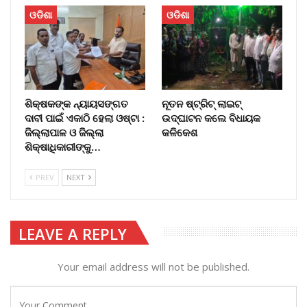
ଓଡିଶା
ଓଡିଶା
ଶିକ୍ଷକଙ୍କ ନ୍ୟାୟସଙ୍ଗତ
ନୂତନ ଷ୍ଟ୍ରିଟ୍ ଲାଇଟ୍‌
ଦାବୀ ପାଇଁ ଏକାଠି ହେଲା ଓଷ୍ଟା :
ଉଦ୍‌ଘାଟନ କଲେ ବିଧାୟକ
ଜିଲ୍ଲାପାଳ ଓ ଜିଲ୍ଲା
କଳିକେଶ
ଶିକ୍ଷାଧିକାରୀଙ୍କୁ…
PREV
NEXT
LEAVE A REPLY
Your email address will not be published.