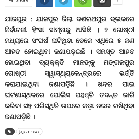
ଯାଜପୁର : ଯାଜପୁର ଜିଲା ଦଶରଥପୁର ବ୍ଲକରେ
ନିର୍ବାଚନୀ ହିଂସା ସାମ୍ନାକୁ ଆସିଛି । ୨ ଗୋଷ୍ଠୀ
ମଧ୍ୟରେ ସଂଘର୍ଷ ଘଟିଥିବା ବେଳେ ଏଥିରେ ୫ ଜଣ
ଆହତ ହୋଇଥିବା ଜଣାପଡ଼ଇଛି । ସମସ୍ତ ଆହତ
ହୋଇଥିବା ବ୍ୟକ୍‌କ୍ତି ମାନଙ୍କୁ ମଙ୍ଗଳପୁର
ଗୋଷ୍ଠୀ ସ୍ୱାସ୍ଥ୍ୟକେନ୍ଦ୍ରରେ ଭର୍ତ୍ତି
କରାଯାଇଥିବା ଜଣାପଡ଼ିଛି । ଖବର ପାଇ
ଘଟଣାସ୍ଥଳରେ ପୋଲିସ ପହଞ୍ଚି ତଦନ୍ତ ଜାରି
କରିବା ସହ ପରିସ୍ଥିତି ଉପରେ କଡ଼ା ନଜର ରଖିଥିବା
ଜଣାପଡ଼ିଛି ।
jajpur news