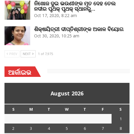
ନିଖୋଜ ଦୁଇ ଭଉଣୀଙ୍କ ମୃତ ଦେହ ତେଲ
ନଦୀର ପୃଥକ୍‌ ପୃଥକ୍‌ ସ୍ଥାନରୁ…
Oct 17, 2020, 8:22 am
ଶିକ୍ଷୟିତ୍ରୀ ଦୀପ୍ତିଶ୍ରୀଙ୍କ ଅକାଳ ବିୟୋଗ
Oct 30, 2020, 10:25 am
PREV
NEXT
1 of 7,975
ଆର୍କାଇଭ
August 2026
S
M
T
W
T
F
S
1
2
3
4
5
6
7
8