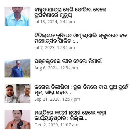
ବାହୁଡ଼ାଯାତ୍ରା ଦେଖି ଫେରିବା ବେଳେ
ଦୁର୍ଘଟଣାରେ ମୃତ୍ୟୁ
Jul 18, 2024, 9:44 pm
ଟିଟିଲାଗଡ଼ ଜୁନିଅର ଓମ୍‌ ଭ୍ୟାଲି ସ୍କୁଲରେ ବନ
ମହୋତ୍ସବ ପାଳିତ :…
Jul 7, 2023, 12:34 pm
ପଞ୍ଚଭୂତରେ ଲୀନ ହେଲେ ନିମାଇଁ
Aug 6, 2024, 12:54 pm
କରୋନା ବିଭୀଷିକା : ଦୁଇ ଦିନରେ ବାପ ପୁଅ ଦୁହେଁ
ମୃତ, ସାରା ସହର…
Sep 21, 2020, 12:57 pm
ମଣ୍ତିରେ କଟ୍‌ନୀ ଛଟ୍‌ନୀ ହେଲେ କଡ଼ା
କାର୍ଯ୍ୟାନୁଷ୍ଠାନ : ଜିଲ୍ଲା…
Dec 2, 2020, 11:07 am