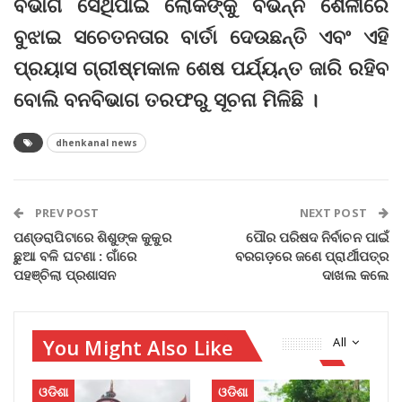
ବିଭାଗ ସେଥିପାଇଁ ଲୋକଙ୍କୁ ବିଭିନ୍ନ ଶୈଳୀରେ
ବୁଝାଇ ସଚେତନତାର ବାର୍ତା ଦେଉଛନ୍ତି ଏବଂ ଏହି
ପ୍ରୟାସ ଗ୍ରୀଷ୍ମକାଳ ଶେଷ ପର୍ଯ୍ୟନ୍ତ ଜାରି ରହିବ
ବୋଲି ବନବିଭାଗ ତରଫରୁ ସୂଚନା ମିଳିଛି ।
dhenkanal news
PREV POST
NEXT POST
ପଣ୍ଡରାପିଟାରେ ଶିଶୁଙ୍କ କୁକୁର
ପୌର ପରିଷଦ ନିର୍ବାଚନ ପାଇଁ
ଛୁଆ ବଳି ଘଟଣା : ଗାଁରେ
ବରଗଡ଼ରେ ଜଣେ ପ୍ରାର୍ଥୀପତ୍ର
ପହଞ୍ଚିଲା ପ୍ରଶାସନ
ଦାଖଲ କଲେ
You Might Also Like
All
ଓଡିଶା
ଓଡିଶା