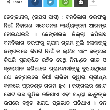
Share
ଢେଙ୍କାନାଳ, (ତାପସ ଦାସ) : ବନବିଭାଗ ତରଫରୁ
ନିଆଁ ନିବାରଣ ସଚେତନତା କାର୍ଯ୍ୟକ୍ରମ ଆରମ୍ଭ
ହୋଇଯାଇଛି । ଢେଙ୍କାନାଳ ଜିଲ୍ଲା କପିଳାସ
ବନବିଭାଗ ତରଫରୁ ଗ୍ରାମ ଗ୍ରାମ ବୁଲି ଲୋକଙ୍କୁ
ଜଙ୍ଗଲରେ କିପରି ନିଆଁ ନ ଲାଗିବ ଏବଂ ଜଙ୍ଗଲ
କିପରି ସୁରକ୍ଷିତ ରହିବ ସେଥି ନିମନ୍ତେ ଗୀତ ଓ
ସ୍ଲୋଗାନ ଜରିଆରେ ଗ୍ରାମବାସୀଙ୍କୁ ବୁଝାଉଥିଲେ
ଯେ ଜଙ୍ଗଲରେ ନିଆଁ ଲାଗିବା ଦ୍ୱାରା ଗ୍ରୀଷ୍ମ
କାଳରେ ପ୍ରଚଣ୍ଡ ଗରମ ହୁଏ । ଜଙ୍ଗଲର ଛୋଟ
ଛୋଟ ଗଛ ଗୁଡିକ ଜଳିଯାଏ ଏବଂ ବନ୍ୟା ଜନ୍ତୁଙ୍କ
ଉପରେ ବହୁତ ଖରାପ ପ୍ରଭାବ ପଡିଥାଏ । ବନ