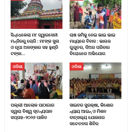
ସିନ୍ଧେକେଲା ମା’ ଦ୍ୱାରସେନୀ
ଚାଷ ଜମିକୁ ନେଇ ଭାଇ ଭାଇ
ମନ୍ଦିରରୁ ଚୋରି : ମା’ଙ୍କ ସୁନା
ମଧ୍ୟରେ ବିବାଦ : ଭାଉଜ
ଓ ରୂପା ଅଳଙ୍କାର ସହ ହୁଣ୍ଡି
ଗୁରୁତର, ଦିଅର ପରିବାର
ଟଙ୍କା…
ବିରୋଧରେ ଅଭିଯୋଗ
ଓଡିଶା
ଓଡିଶା
ପଲ୍ଲୀ ଆଲୋକ ପାଠାଗାର
ସାଇବର ସୁରକ୍ଷା, କିଶୋର
ଦ୍ୱାରା ବିଶ୍ୱ ସ୍ତନ୍ୟପାନ
ନ୍ୟାୟ ଆଇନ୍ ଓ ମିଶନ
ସପ୍ତାହ–୨୦୨୬ ପାଳିତ
ବାତ୍ସଲ୍ୟ ଯୋଜନାର
ସଚେତନତା ଶିବିର