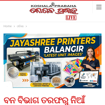
Home
ଓଡିଶା
ବନ ବିଭାଗ ତରଫରୁ ନିଆଁ