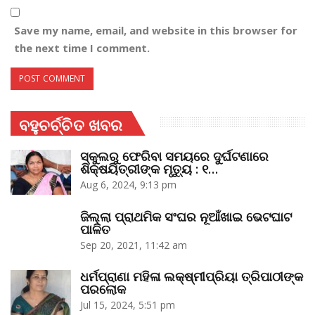
Save my name, email, and website in this browser for
the next time I comment.
ବହୁଚର୍ଚ୍ଚିତ ଖବର
ସ୍କୁଲରୁ ଫେରିବା ସମୟରେ ଦୁର୍ଘଟଣାରେ
ଶିକ୍ଷୟିତ୍ରୀଙ୍କ ମୃତ୍ୟୁ : ୧…
Aug 6, 2024, 9:13 pm
ଜିଲ୍ଲା ପ୍ରାଥମିକ ସଂଘର ନୂଆଁଖାଇ ଭେଟଘାଟ
ପାଳିତ
Sep 20, 2021, 11:42 am
ଧର୍ମପ୍ରାଣା ମହିଳା ଲକ୍ଷ୍ମୀପ୍ରିୟା ତ୍ରିପାଠୀଙ୍କ
ପରଲୋକ
Jul 15, 2024, 5:51 pm