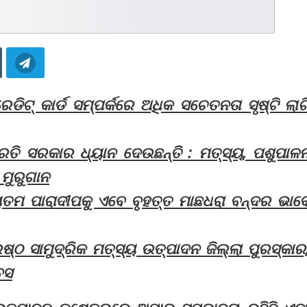
େଡିଟ୍ କାର୍ଡ ସମ୍ପର୍କରେ ଅଧିକ ସଚେତନତା ସୃଷ୍ଟି ଲାଗ
ରତି ସରକାର ଧ୍ୟାନ ଦେଉଛନ୍ତି : ମତ୍ସ୍ୟ, ପଶୁପାଳ
 ମୁରୁଗାନ
ୟତମ ପାରାଦୀପକୁ ଏବେ ବୃହତ୍ତ ମାଛଧରା ବନ୍ଦର ଭାବ
୍ଠ ସାମୁଦ୍ରିକ ମତ୍ସ୍ୟ ଉତ୍ପାଦନ ଜିଲ୍ଲା ପୁରସ୍କାର
ବସ