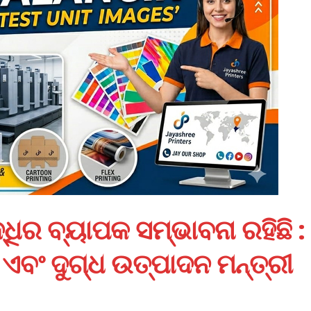
ଧିର ବ୍ୟାପକ ସମ୍ଭାବନା ରହିଛି :
 ଏବଂ ଦୁଗ୍ଧ ଉତ୍ପାଦନ ମନ୍ତ୍ରୀ