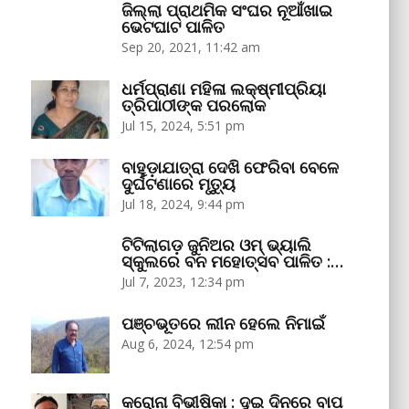
ଜିଲ୍ଲା ପ୍ରାଥମିକ ସଂଘର ନୂଆଁଖାଇ
ଭେଟଘାଟ ପାଳିତ
Sep 20, 2021, 11:42 am
ଧର୍ମପ୍ରାଣା ମହିଳା ଲକ୍ଷ୍ମୀପ୍ରିୟା
ତ୍ରିପାଠୀଙ୍କ ପରଲୋକ
Jul 15, 2024, 5:51 pm
ବାହୁଡ଼ାଯାତ୍ରା ଦେଖି ଫେରିବା ବେଳେ
ଦୁର୍ଘଟଣାରେ ମୃତ୍ୟୁ
Jul 18, 2024, 9:44 pm
ଟିଟିଲାଗଡ଼ ଜୁନିଅର ଓମ୍‌ ଭ୍ୟାଲି
ସ୍କୁଲରେ ବନ ମହୋତ୍ସବ ପାଳିତ :…
Jul 7, 2023, 12:34 pm
ପଞ୍ଚଭୂତରେ ଲୀନ ହେଲେ ନିମାଇଁ
Aug 6, 2024, 12:54 pm
କରୋନା ବିଭୀଷିକା : ଦୁଇ ଦିନରେ ବାପ