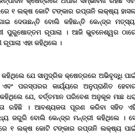
ଉତ୍ପାଦନ କ୍ଷେତ୍ରରେ ଅପାର ସମ୍ଭାବନା ରହିଛି ଏବ
ରରେ ୧ ଲକ୍ଷ କୋଟି ଟଙ୍କାର ରପ୍ତାନି ଲକ୍ଷ୍ୟ ହାସ
ଇ ଦେଉଛନ୍ତି ବୋଲି କହିଛନ୍ତି କେନ୍ଦ୍ର ମତ୍ସ୍ୟ
ରୀ ପୁରୁଷୋତ୍ତମ ରୂପାଲା । ଆଜି ଭୁବନେଶ୍ୱର ଠାର
ରୂପାଲା ଏହା କହିଥିଲେ ।
ହିଥିଲେ ଯେ ସାମୁଦ୍ରିକ କ୍ଷେତ୍ରରେ ଅଭିବୃଦ୍ଧି ପାଇ
ା ଏବଂ ପରସ୍ପରର କାର୍ୟ୍ୟରେ ଅନୁପ୍ରାଣିତ ହେବା
 କହିଥିଲେ ଯେ, ବର୍ତ୍ତମାନ ପରିବେଶ ଅନୁକୂଳ ମାଛ ଧର
ା ରହିଛି । ଆବଶ୍ୟକତା ପୂରଣ କରିବା ସହିତ ଏହ
ମଧ୍ୟ ଜରୁରି ବୋଲି କେନ୍ଦ୍ର ମନ୍ତ୍ରୀ କହିଥିଲେ । ସ
ରରେ ୧ ଲକ୍ଷ କୋଟି ଟଙ୍କାର ରପ୍ତାନି ଲକ୍ଷ୍ୟ ପାଇ