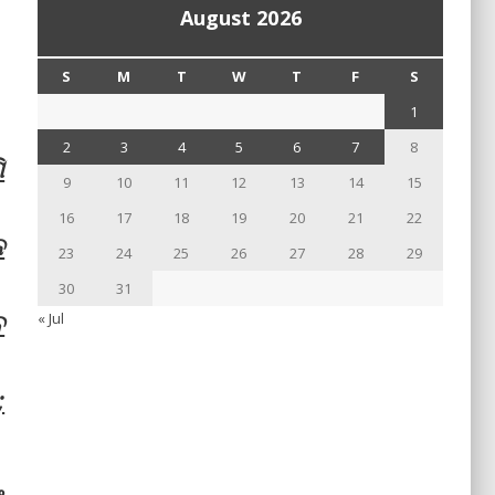
August 2026
S
M
T
W
T
F
S
1
2
3
4
5
6
7
8
ି
9
10
11
12
13
14
15
16
17
18
19
20
21
22
ନ
23
24
25
26
27
28
29
30
31
େ
« Jul
;