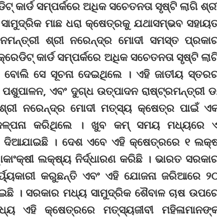
ଟ୍ କାର୍ଡ ସମ୍ପର୍କରେ ଅଧିକ ସଚେତନତା ସୃଷ୍ଟି ଲାଗି ଶ୍ର
ସାମୁଦ୍ରିକ ମାଛ ଧରା କ୍ଷେତ୍ରକୁ ଯଥାସମ୍ଭବ ସହାୟତ
ମନ୍ତ୍ରୀ ଶ୍ରୀ ନରେନ୍ଦ୍ର ମୋଦୀ ସମସ୍ତ ପ୍ରକା
େଡିଟ୍ କାର୍ଡ ସମ୍ପର୍କରେ ଅଧିକ ସଚେତନତା ସୃଷ୍ଟି ଲାଗ
ବୋଲି ସେ ସୂଚନା ଦେଇଥିଲେ । ଏହି ଜାତୀୟ ସ୍ତର
ପଶୁପାଳନ, ଏବଂ ଦୁଗ୍ଧ ଉତ୍ପାଦନ ରାଷ୍ଟ୍ରମନ୍ତ୍ରୀ ଡ
ଶ୍ରୀ ନରେନ୍ଦ୍ର ମୋଦୀ ମତ୍ସ୍ୟ କ୍ଷେତ୍ର ପାଇଁ ଏ
ିକଳ୍ପନା କରିଥିଲେ । ଖୁବ କମ୍ ସମୟ ମଧ୍ୟରେ 
ୂପ ଦିଆଯାଇଛି । ଦେଶ ଏବେ ଏହି କ୍ଷେତ୍ରରେ ୧ ଲକ୍
କାଂକ୍ଷୀ ଲକ୍ଷ୍ୟ ନିର୍ଦ୍ଧାରଣ କରିଛି । ଭାରତ ସରକା
ର୍ୟ୍ୟକାରୀ କରୁଛନ୍ତି ଏବଂ ଏହି ଯୋଜନା ଜରିଆରେ ୨
ାଇଛି । ସରକାର ମଧ୍ୟ ସାମୁଦ୍ରିକ ଶୈବାଳ ଚାଷ ଉପର
୍ୟ ଏହି କ୍ଷେତ୍ରରେ ମତ୍ସ୍ୟଜୀବୀ ମହିଳାମାନଙ୍