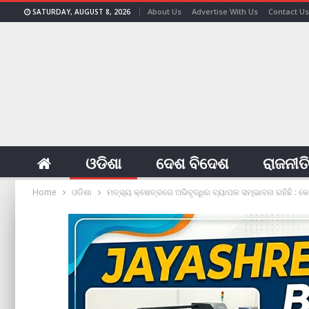
About Us
Advertise With Us
Contact Us
SATURDAY, AUGUST 8, 2026
ଓଡିଶା
ଦେଶ ବିଦେଶ
ରାଜନୀତ
Home
ଓଡିଶା
ମତ୍ସ୍ୟ କ୍ଷେତ୍ରରେ ଅଭିବୃଦ୍ଧିର ବ୍ୟାପକ ସମ୍ଭାବନା ରହିଛି : କ