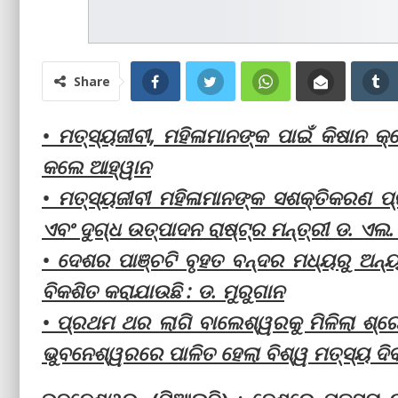
Share
• ମତ୍ସ୍ୟଜୀବୀ, ମହିଳାମାନଙ୍କ ପାଇଁ କିଷାନ କ୍ର
କଲେ ଆହ୍ୱାନ
• ମତ୍ସ୍ୟଜୀବୀ ମହିଳାମାନଙ୍କ ସଶକ୍ତିକରଣ ପ୍
ଏବଂ ଦୁଗ୍ଧ ଉତ୍ପାଦନ ରାଷ୍ଟ୍ର ମନ୍ତ୍ରୀ ଡ. ଏଲ.
• ଦେଶର ପାଞ୍ଚଟି ବୃହତ ବନ୍ଦର ମଧ୍ୟରୁ ଅନ୍
ବିକଶିତ କରାଯାଉଛି : ଡ. ମୁରୁଗାନ
• ପ୍ରଥମ ଥର ଲାଗି ବାଲେଶ୍ୱରକୁ ମିଳିଲା ଶ୍ରେଷ
ଭୁବନେଶ୍ୱରରେ ପାଳିତ ହେଲା ବିଶ୍ୱ ମତ୍ସ୍ୟ ଦି