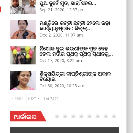
ପୁଅ ଦୁହେଁ ମୃତ, ସାରା ସହର…
Sep 21, 2020, 12:57 pm
ମଣ୍ତିରେ କଟ୍‌ନୀ ଛଟ୍‌ନୀ ହେଲେ କଡ଼ା
କାର୍ଯ୍ୟାନୁଷ୍ଠାନ : ଜିଲ୍ଲା…
Dec 2, 2020, 11:07 am
ନିଖୋଜ ଦୁଇ ଭଉଣୀଙ୍କ ମୃତ ଦେହ
ତେଲ ନଦୀର ପୃଥକ୍‌ ପୃଥକ୍‌ ସ୍ଥାନରୁ…
Oct 17, 2020, 8:22 am
ଶିକ୍ଷୟିତ୍ରୀ ଦୀପ୍ତିଶ୍ରୀଙ୍କ ଅକାଳ
ବିୟୋଗ
Oct 30, 2020, 10:25 am
PREV
NEXT
1 of 7,974
ଆର୍କାଇଭ