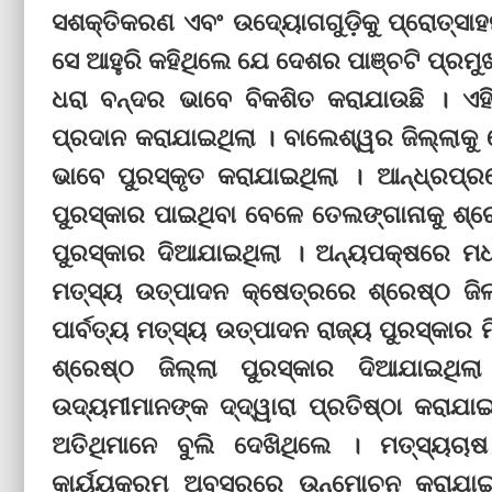
ସଶକ୍ତିକରଣ ଏବଂ ଉଦ୍ୟୋଗଗୁଡ଼ିକୁ ପ୍ରୋତ୍ସା
ସେ ଆହୁରି କହିଥିଲେ ଯେ ଦେଶର ପାଞ୍ଚଟି ପ୍ରମୁ
ଧରା ବନ୍ଦର ଭାବେ ବିକଶିତ କରାଯାଉଛି । ଏହି
ପ୍ରଦାନ କରାଯାଇଥିଲା । ବାଲେଶ୍ୱର ଜିଲ୍ଲାକୁ 
ଭାବେ ପୁରସ୍କୃତ କରାଯାଇଥିଲା । ଆନ୍ଧ୍ରପ୍ର
ପୁରସ୍କାର ପାଇଥିବା ବେଳେ ତେଲଙ୍ଗାନାକୁ ଶ୍ର
ପୁରସ୍କାର ଦିଆଯାଇଥିଲା । ଅନ୍ୟପକ୍ଷରେ ମ
ମତ୍ସ୍ୟ ଉତ୍ପାଦନ କ୍ଷେତ୍ରରେ ଶ୍ରେଷ୍ଠ ଜିଲ୍
ପାର୍ବତ୍ୟ ମତ୍ସ୍ୟ ଉତ୍ପାଦନ ରାଜ୍ୟ ପୁରସ୍କାର 
ଶ୍ରେଷ୍ଠ ଜିଲ୍ଲା ପୁରସ୍କାର ଦିଆଯାଇଥିଲ
ଉଦ୍ୟମୀମାନଙ୍କ ଦ୍‌ଦ୍ୱାରା ପ୍ରତିଷ୍ଠା କରାଯାଇ
ଅତିଥିମାନେ ବୁଲି ଦେଖିଥିଲେ । ମତ୍ସ୍ୟଚା
କାର୍ୟ୍ୟକ୍ରମ ଅବସରରେ ଉନ୍ମୋଚନ କରାଯାଇଥି