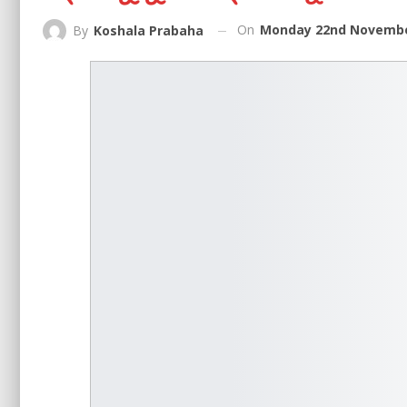
On
Monday 22nd November
By
Koshala Prabaha