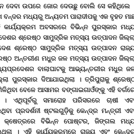
ହନ ଦେବା ଉପରେ ଜୋର ଦେଉଛୁ ବୋଲି ସେ କହିଥିଲେ 
ଖ ବନ୍ଦର ମଧ୍ୟରୁ ଅନ୍ୟତମ ପାରାଦୀପକୁ ଏକ ବୃହତ ମା
 କାର୍ଯ୍ୟକ୍ରମ ଅବସରରେ ବିଭିନ୍ନ ପୁରସ୍କାର ମଧ୍
ଦେଶର ଶ୍ରେଷ୍ଠ ସାମୁଦ୍ରିକ ମତ୍ସ୍ୟ ଉତ୍ପାଦନ ଜିଲ୍ଲ
ଦେଶ ଶ୍ରେଷ୍ଠ ସାମୁଦ୍ରିକ ମତ୍ସ୍ୟ ଉତ୍ପାଦନ ରାଜ୍
େଷ୍ଠ ଅନ୍ତରୀଣ ମଧୁର ଜଳ ମତ୍ସ୍ୟ ଉତ୍ପାଦନ ଜିଲ୍ଲ
ଧ୍ୟପ୍ରଦେଶର ବାଲାଘାଟକୁ ଆଭ୍ୟନ୍ତରୀର ମଧୁର ଜ
ଲା ପୁରସ୍କାର ଦିଆଯାଇଥିଲା । ତ୍ରିପୁରାକୁ ଶ୍ରେଷ୍
ମିଳିଥିବା ବେଳେ ଆସାମର ବଙ୍ଗାଇଗାଓଁଙ୍କୁ ଏହି ବର୍ଗର
ା । ଏଥିପୂର୍ବରୁ ସମାରୋହ ପରିସରରେ ଚାଷୀ ଏବ
ଥିବା ପ୍ରଦର୍ଶନୀ ଷ୍ଟଲଗୁଡ଼ିକୁ କେନ୍ଦ୍ର ମନ୍ତ୍ରୀ ଏବ
ଷ କ୍ଷେତ୍ରରେ ବିଭିନ୍ନ ପୋଷ୍ଟର, ଜିଙ୍ଗଲ ମଧ୍
ଲା । ଏହି କାର୍ଯ୍ୟକ୍ରମରେ ରାଜ୍ୟ ଏବଂ କେନ୍ଦ୍