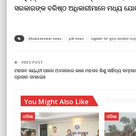
ସରକାରଙ୍କ ବରିଷ୍ଠ ଅଧିକାରୀମାନେ ମଧ୍ୟ ଯୋ
bhubaneswar news
pib news
ପଶୁପାଳନ ଏବଂ ଦୁଗ୍ଧ ଉତ୍ପାଦନ ମନ୍ତ୍
PREV POST
ମହତାବ ଜୟନ୍ତୀ ପାଳନ ଅବସରରେ କାକା ମହତାବ ଶିଶୁ ସାହିତ୍ୟ ସମ୍ମା
ପ୍ରଦାନ ସମାରୋହ
You Might Also Like
ଓଡିଶା
ଓଡିଶା