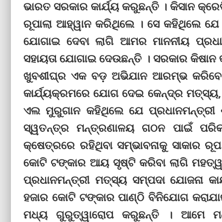
ଭାରତ ସରକାର କାର୍ଯ୍ୟ କରୁଛନ୍ତି । କିସାନ କ୍ରେଡି
ରୂପାଲା ଆହ୍ୱାନ କରିଥିଲେ । ସେ କହିଥିଲେ ଯେ 
ଯୋଗାଇ ଦେବା ଲାଗି ଆମର ମାନନୀୟ ପ୍ରଧାନ
ସହାୟତା ଯୋଗାଇ ଦେଉଛନ୍ତି । ସରକାର କିଷାନ କ୍ର
ଖୁବଶୀଘ୍ର ଏକ ବଡ଼ ଅଭିଯାନ ଆରମ୍ଭ କରିବେ 
କାର୍ଯ୍ୟକ୍ରମରେ ଯୋଗ ଦେଇ କେନ୍ଦ୍ର ମତ୍ସ୍ୟ, 
ଏଲ ମୁରୁଗାନ କହିଥିଲେ ଯେ ପ୍ରଧାନମନ୍ତ୍ରୀ 
ସ୍ୱତନ୍ତ୍ର ମନ୍ତ୍ରଣାଳୟ ଗଠନ ପାଇଁ ପର
କ୍ଷେତ୍ରରେ ରହିଥିବା ସମ୍ଭାବନାକୁ ସାକାର ର
କୋଟି ଟଙ୍କାର ଆୟ ସୃଷ୍ଟି କରିବା ଲାଗି ମହତ୍ୱା
ପ୍ରଧାନମନ୍ତ୍ରୀ ମତ୍ସ୍ୟ ସମ୍ପଦା ଯୋଜନା କା
ହଜାର କୋଟି ଟଙ୍କାର ପାଣ୍ଠି ବିନିଯୋଗ କରାଯ
ମଧ୍ୟ ଗୁରୁତ୍ୱାରୋପ କରୁଛନ୍ତି । ଆମେ ମଧ