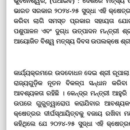
ଭୁବନେଶ୍ୱର, (ପିଆଇବି) : ଦେଶରେ ମତ୍ସ୍ୟ 
ଭାରତ ସରକାର ୨୦୨୪-୨୫ ସୁଦ୍ଧା ଏହି କ୍ଷେତ୍
କରିବା ଲାଗି ସମସ୍ତ ପ୍ରକାର ସହାୟତା ଯୋଗା
ପଶୁପାଳନ ଏବଂ ଦୁଗ୍ଧ ଉତ୍ପାଦନ ମନ୍ତ୍ରୀ ଶ୍
ଆୟୋଜିତ ବିଶ୍ୱ ମତ୍ସ୍ୟ ଦିବସ ଉପଲକ୍ଷେ ଶ୍ରୀ 
କାର୍ଯ୍ୟକ୍ରମରେ ଉଦବୋଧନ ଦେଇ ଶ୍ରୀ ରୂପାଲା କ
ରାଜ୍ୟଗୁଡ଼ିକ ନୂତନ ବିକଳ୍ପ ସନ୍ଧାନ କରିବ
ଆବଶ୍ୟକତା ରହିଛି । କେନ୍ଦ୍ର ମନ୍ତ୍ରୀ ଆହୁରି
ଉପରେ ଗୁରୁତ୍ୱାରୋପ କରାଯିବାର ଆବଶ୍ୟକତ
କ୍ଷେତ୍ରର ଦୀର୍ଘସ୍ଥାୟିତ୍‌ବକୁ ବଜାୟ ରଖିବା 
କହିଥିଲେ ଯେ ୨୦୨୪-୨୫ ସୁଦ୍ଧା ଏହି କ୍ଷେତ୍