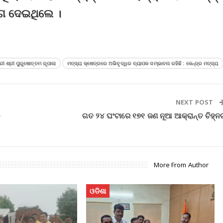
ଗ ଦେଇଥିଲେ ।
ରୀ ଶ୍ରୀ ପୁରୁଷୋତ୍ତମ ରୂପାଲା
ମତ୍ସ୍ୟ କ୍ଷେତ୍ରରେ ଅଭିବୃଦ୍ଧିର ବ୍ୟାପକ ସମ୍ଭାବନା ରହିଛି : କେନ୍ଦ୍ର ମତ୍ସ୍ୟ
NEXT POST
ନ
ଗତ ୨୪ ଘଂଟାରେ ୧୭୧ ଜଣ ନୂଆ ଆକ୍ରାନ୍ତ ଚିହ୍ନ
More From Author
ଓଡିଶା