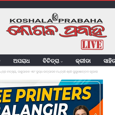
ି
ଅପରାଧ
ବିଚିତ୍ରା
କ୍ରୀଡା
ସାହି
େନ୍ଦ୍ର ମତ୍ସ୍ୟ, ପଶୁପାଳନ ଏବଂ ଦୁଗ୍ଧ ଉତ୍ପାଦନ ମନ୍ତ୍ରୀ ଶ୍ରୀ ପୁରୁଷୋତ୍ତମ ରୂପାଲା