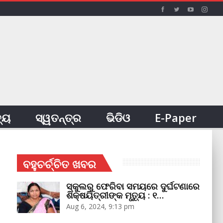
ତ୍ୟ
ସ୍ୱତନ୍ତ୍ର
ଭିଡିଓ
E-Paper
ବହୁଚର୍ଚ୍ଚିତ ଖବର
ସ୍କୁଲରୁ ଫେରିବା ସମୟରେ ଦୁର୍ଘଟଣାରେ
ଶିକ୍ଷୟିତ୍ରୀଙ୍କ ମୃତ୍ୟୁ : ୧…
Aug 6, 2024, 9:13 pm