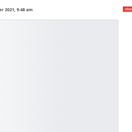
 2021, 9:48 am
ଓଡିଶା