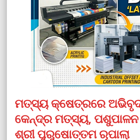
ମତ୍ସ୍ୟ କ୍ଷେତ୍ରରେ ଅଭିବୃଦ୍
କେନ୍ଦ୍ର ମତ୍ସ୍ୟ, ପଶୁପାଳନ
ଶ୍ରୀ ପୁରୁଷୋତ୍ତମ ରୂପାଲା