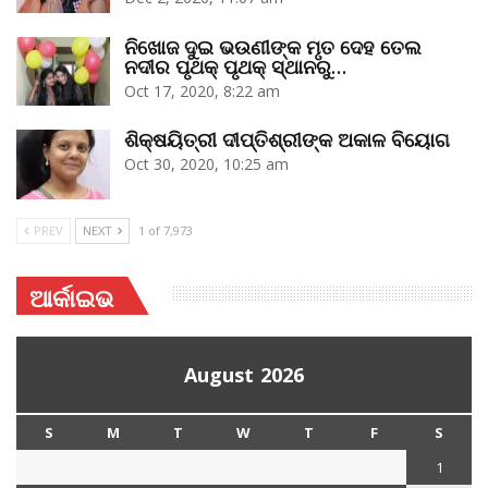
ନିଖୋଜ ଦୁଇ ଭଉଣୀଙ୍କ ମୃତ ଦେହ ତେଲ
ନଦୀର ପୃଥକ୍‌ ପୃଥକ୍‌ ସ୍ଥାନରୁ…
Oct 17, 2020, 8:22 am
ଶିକ୍ଷୟିତ୍ରୀ ଦୀପ୍ତିଶ୍ରୀଙ୍କ ଅକାଳ ବିୟୋଗ
Oct 30, 2020, 10:25 am
PREV
NEXT
1 of 7,973
ଆର୍କାଇଭ
August 2026
S
M
T
W
T
F
S
1