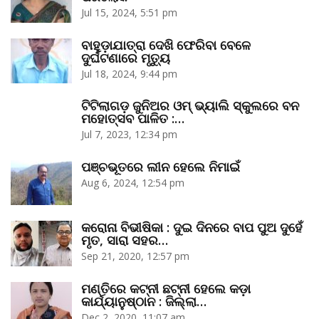
Jul 15, 2024, 5:51 pm
ବାହୁଡ଼ାଯାତ୍ରା ଦେଖି ଫେରିବା ବେଳେ
ଦୁର୍ଘଟଣାରେ ମୃତ୍ୟୁ
Jul 18, 2024, 9:44 pm
ଟିଟିଲାଗଡ଼ ଜୁନିଅର ଓମ୍‌ ଭ୍ୟାଲି ସ୍କୁଲରେ ବନ
ମହୋତ୍ସବ ପାଳିତ :…
Jul 7, 2023, 12:34 pm
ପଞ୍ଚଭୂତରେ ଲୀନ ହେଲେ ନିମାଇଁ
Aug 6, 2024, 12:54 pm
କରୋନା ବିଭୀଷିକା : ଦୁଇ ଦିନରେ ବାପ ପୁଅ ଦୁହେଁ
ମୃତ, ସାରା ସହର…
Sep 21, 2020, 12:57 pm
ମଣ୍ତିରେ କଟ୍‌ନୀ ଛଟ୍‌ନୀ ହେଲେ କଡ଼ା
କାର୍ଯ୍ୟାନୁଷ୍ଠାନ : ଜିଲ୍ଲା…
Dec 2, 2020, 11:07 am