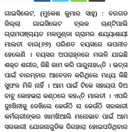
ଗାଇସିଲେଟ, (ମୁକେଶ କୁମାର ସାହୁ‌) : ବରଗଡ
ଜିଲ୍ଲା ଗାଇସିଲେଟ ବ୍ଲକ ଚାଣ୍ଟିପାଲି
ଗ୍ରାମପଞ୍ଚାୟତ ମଳମୁଣ୍ଡା ଗ୍ରାମର ଶଯ୍ୟାଶାୟୀ
ମାଲତୀ ବାଗ(୬୭) ପରିଣତ ବୟସରେ ଉପନୀତ
ହେଲେଣି । ବୟସର ଅପରାହ୍ନରେ ମଉଳି ଯାଇଛି
ଶକ୍ତ ଶରୀର, କିଛି କାମ କରି ପାରୁନାହାନ୍ତି । ଭତ୍ତା
ପାଇଁ ବାରମ୍ବାର ଆବେଦନ କରିଥିଲେ ମଧ୍ୟ କିଛି
ସୁଫଳ ମିଳି ନାହିଁ । ଆମ ପାଇଁ ଟିକେ ସହାୟତା ଦିଅ
ବାବୁ କୋହଭରା କଣ୍ଠରେ କହନ୍ତି ମାଲତୀ । ଏପରି
ଦୁଃଖିନୀକୁ ଦେଖିଲେ କେଉଁଠି ନା କେଉଁଠି ସରକାରୀ
କର୍ମଚାରୀଙ୍କର ଖାମଖିଆଲି ମନୋଭାବ ପାଇଁ ଆମ
ସରକାରୀ ଯୋଜନାଗୁଡିକ ଦିଗହାରା ହୋଇପଡିଥିବାର