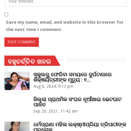
Save my name, email, and website in this browser for
the next time I comment.
ବହୁଚର୍ଚ୍ଚିତ ଖବର
ସ୍କୁଲରୁ ଫେରିବା ସମୟରେ ଦୁର୍ଘଟଣାରେ
ଶିକ୍ଷୟିତ୍ରୀଙ୍କ ମୃତ୍ୟୁ : ୧…
Aug 6, 2024, 9:13 pm
ଜିଲ୍ଲା ପ୍ରାଥମିକ ସଂଘର ନୂଆଁଖାଇ ଭେଟଘାଟ
ପାଳିତ
Sep 20, 2021, 11:42 am
ଧର୍ମପ୍ରାଣା ମହିଳା ଲକ୍ଷ୍ମୀପ୍ରିୟା ତ୍ରିପାଠୀଙ୍କ
ପରଲୋକ