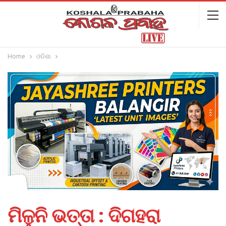
Home
ଓଡିଶା
ମିଳୁନି ଭତ୍ତା : ଦିଗହରା