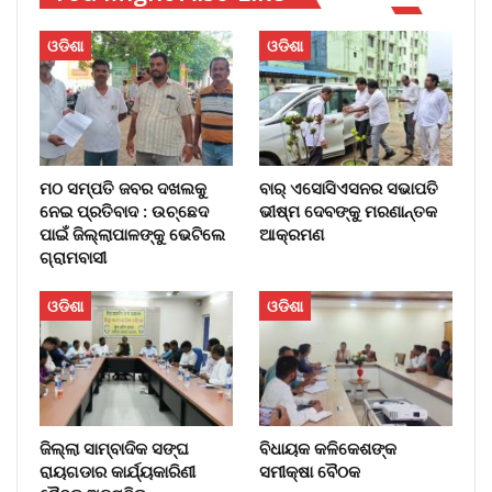
ଓଡିଶା
ଓଡିଶା
ମଠ ସମ୍ପତି ଜବର ଦଖଲକୁ
ବାର୍‌ ଏସୋସିଏସନର ସଭାପତି
ନେଇ ପ୍ରତିବାଦ : ଉଚ୍ଛେଦ
ଭୀଷ୍ମ ଦେବଙ୍କୁ ମରଣାନ୍ତକ
ପାଇଁ ଜିଲ୍ଲାପାଳଙ୍କୁ ଭେଟିଲେ
ଆକ୍ରମଣ
ଗ୍ରାମବାସୀ
ଓଡିଶା
ଓଡିଶା
ଜିଲ୍ଲା ସାମ୍ବାଦିକ ସଙ୍ଘ
ବିଧାୟକ କଳିକେଶଙ୍କ
ରାୟଗଡାର କାର୍ଯ୍ୟକାରିଣୀ
ସମୀକ୍ଷା ବୈଠକ