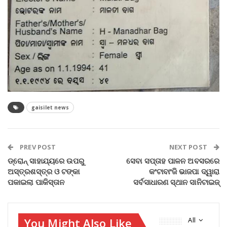
gaisilet news
PREV POST
NEXT POST
ଡ୍ରୋନ୍‌ ସାହାଯ୍ୟରେ ଉପରୁ
ସେବା ସପ୍ତାହ ପାଳନ ଅବସରରେ
ଅସ୍ତ୍ରଶସ୍ତ୍ର ଓ ଟଙ୍କା
କଂଟାବାଂଜି ଭାଜପା ଦ୍ୱାରା
ପକାଇଲା ପାକିସ୍ତାନ
ସର୍ବସାଧାରଣ ସ୍ଥାନ ସାନିଟାଇଜ୍‌
You Might Also Like
All