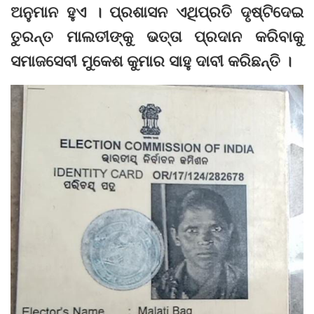
ଅନୁମାନ ହୁଏ । ପ୍ରଶାସନ ଏଥିପ୍ରତି ଦୃଷ୍ଟିଦେଇ
ତୁରନ୍ତ ମାଲତୀଙ୍କୁ ଭତ୍ତା ପ୍ରଦାନ କରିବାକୁ
ସମାଜସେବୀ ମୁକେଶ କୁମାର ସାହୁ ଦାବୀ କରିଛନ୍ତି ।