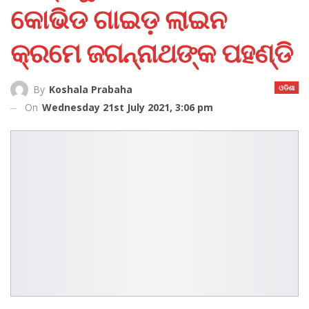
କୋଭିଡ ଗାଇଡ଼ ଲାଇନ
କ୍ରମେ ଜଗନ୍ନାଥଙ୍କ ପହଣ୍ଡି
ଓଡିଶା
By
Koshala Prabaha
On
Wednesday 21st July 2021, 3:06 pm