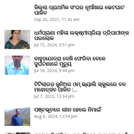
ଜିଲ୍ଲା ପ୍ରାଥମିକ ସଂଘର ନୂଆଁଖାଇ ଭେଟଘାଟ
ପାଳିତ
Sep 20, 2021, 11:42 am
ଧର୍ମପ୍ରାଣା ମହିଳା ଲକ୍ଷ୍ମୀପ୍ରିୟା ତ୍ରିପାଠୀଙ୍କ
ପରଲୋକ
Jul 15, 2024, 5:51 pm
ବାହୁଡ଼ାଯାତ୍ରା ଦେଖି ଫେରିବା ବେଳେ
ଦୁର୍ଘଟଣାରେ ମୃତ୍ୟୁ
Jul 18, 2024, 9:44 pm
ଟିଟିଲାଗଡ଼ ଜୁନିଅର ଓମ୍‌ ଭ୍ୟାଲି ସ୍କୁଲରେ ବନ
ମହୋତ୍ସବ ପାଳିତ :…
Jul 7, 2023, 12:34 pm
ପଞ୍ଚଭୂତରେ ଲୀନ ହେଲେ ନିମାଇଁ
Aug 6, 2024, 12:54 pm