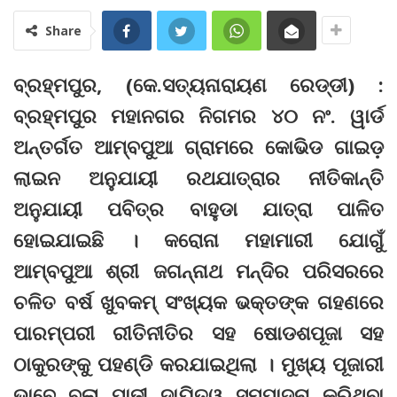
Share
ବ୍ରହ୍ମପୁର, (କେ.ସତ୍ୟନାରାୟଣ ରେଡ୍ଡୀ) :
ବ୍ରହ୍ମପୁର ମହାନଗର ନିଗମର ୪୦ ନଂ. ୱାର୍ଡ
ଅନ୍ତର୍ଗତ ଆମ୍ବପୁଆ ଗ୍ରାମରେ କୋଭିଡ ଗାଇଡ଼
ଲାଇନ ଅନୁଯାୟୀ ରଥଯାତ୍ରାର ନୀତିକାନ୍ତି
ଅନୁଯାୟୀ ପବିତ୍ର ବାହୁଡା ଯାତ୍ରା ପାଳିତ
ହୋଇଯାଇଛି । କରୋନା ମହାମାରୀ ଯୋଗୁଁ
ଆମ୍ବପୁଆ ଶ୍ରୀ ଜଗନ୍ନାଥ ମନ୍ଦିର ପରିସରରେ
ଚଳିତ ବର୍ଷ ଖୁବକମ୍ ସଂଖ୍ୟକ ଭକ୍ତଙ୍କ ଗହଣରେ
ପାରମ୍ପରୀ ରୀତିନୀତିର ସହ ଷୋଡଶପୂଜା ସହ
ଠାକୁରଙ୍କୁ ପହଣ୍ଡି କରଯାଇଥିଲା । ମୁଖ୍ୟ ପୂଜାରୀ
ଭାବେ ବୁଲା ପାଢ଼ୀ ଦାୟିତ୍ୱ ସମ୍ପାଦନା କରିଥିବା