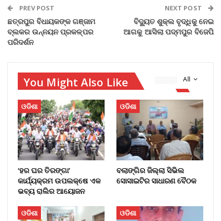
PREV POST
NEXT POST
ଛତ୍ରପୁର ବିଧାୟକଙ୍କ ଗଞ୍ଜାମ
ବିଦ୍ୟୁତ ଶୁକ୍ଲ ବୃଦ୍ଧିକୁ ନେଇ
ବ୍ଲକର ଉନ୍ନୟନ ପ୍ରକଳ୍ପର
ଆଗକୁ ଆସିଲା ପଦ୍ମପୁର ବିଜେପି
ପରିଦର୍ଶନ
You Might Also Like
All
ଓଡିଶା
ଓଡିଶା
‘ହର ଘର ତିରଙ୍ଗା’
ବଲାଙ୍ଗିର ଜିଲ୍ଲା ସିଭିଲ
କାର୍ଯ୍ୟକ୍ରମ ଉପଲକ୍ଷେ ଏକ
ସୋସାଇଟିର ସାଧାରଣ ବୈଠକ
ଭବ୍ୟ ରାଲିର ଆୟୋଜନ
ଓଡିଶା
ଓଡିଶା