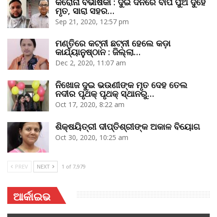
କରୋନା ବିଭୀଷିକା : ଦୁଇ ଦିନରେ ବାପ ପୁଅ ଦୁହେଁ
ମୃତ, ସାରା ସହର…
Sep 21, 2020, 12:57 pm
ମଣ୍ତିରେ କଟ୍‌ନୀ ଛଟ୍‌ନୀ ହେଲେ କଡ଼ା
କାର୍ଯ୍ୟାନୁଷ୍ଠାନ : ଜିଲ୍ଲା…
Dec 2, 2020, 11:07 am
ନିଖୋଜ ଦୁଇ ଭଉଣୀଙ୍କ ମୃତ ଦେହ ତେଲ
ନଦୀର ପୃଥକ୍‌ ପୃଥକ୍‌ ସ୍ଥାନରୁ…
Oct 17, 2020, 8:22 am
ଶିକ୍ଷୟିତ୍ରୀ ଦୀପ୍ତିଶ୍ରୀଙ୍କ ଅକାଳ ବିୟୋଗ
Oct 30, 2020, 10:25 am
PREV
NEXT
1 of 7,979
ଆର୍କାଇଭ