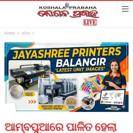
Home
ଓଡିଶା
ଆମ୍ବପୁଆରେ ପାଳିତ ହେଲା