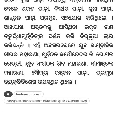
ବେଳେ ଶରତ ପାଢ଼ୀ, ଦିଲୀପ ପାଢ଼ୀ, କୁନା ପାଢ଼ୀ,
ଶାନ୍ତୁନ ପାଢ଼ୀ ପ୍ରମୁଖ ସହଯୋଗ କରିଥିଲେ ।
ଆଖପାଖ ଅଞ୍ଚଳରୁ ଆସିଥିବା ଭକ୍ତ ଗଣ
ଚତୁର୍ଦ୍ଧାମୂର୍ତ୍ତିଙ୍କ ଦର୍ଶନ କରି ବିଭୂକୃପା ଲାଭ
କରିଛନ୍ତି । ଏହି ଅବସରରେରେ ଯୁବ ସାମ୍ବାଦିକ
ସାଗର ମହାରଣା, ପୂର୍ବତନ କର୍ପୋରେଟର ଜି. ଗୋପଳ
ରେଡ୍ଡୀ, ଯୁବ ସଂଗଠକ ଶିବ ମହାରଣା, ସୀମାଞ୍ଚଳ
ମହାରଣା, ସୌମ୍ୟ ରଞ୍ଜନ ପାଢ଼ୀ, ପ୍ରମୁଖ
ବ୍ୟକ୍ତିବିଶେଷ ଉପସ୍ଥିତ ଥିଲେ ।
berhampur news
ଆମ୍ବପୁଆରେ ପାଳିତ ହେଲା କୋଭିଡ ଗାଇଡ଼ ଲାଇନ କ୍ରମେ ଜଗନ୍ନାଥଙ୍କ ପହଣ୍ଡି