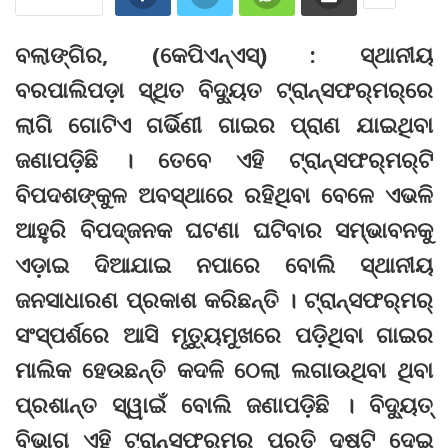
ବଲାଙ୍ଗିର, (କେପିଏନ୍‌ଏସ୍‌) : ସ୍ଥାନୀୟ
ବରପାଲିପଡ଼ା ସ୍ଥିତ ବିଦ୍ୟୁତ ଟ୍ରାନ୍ସଫର୍‌ମର୍‌ରେ
ଲାଗି ଗୋଟିଏ ଗର୍ଭିଣୀ ଗାଇର ପ୍ରାଣ ଯାଇଥିବା
ଜଣାପଡ଼ିଛି । ତେବେ ଏହି ଟ୍ରାନ୍ସଫର୍‌ମର୍‌ଟି
ବିପଦଶଙ୍କୁଳ ଅବସ୍ଥାରେ ରହିଥିବା ବେଳେ ଏଭଳି
ଆହୁରି ବିପଦ୍‌ଜନକ ଘଟଣା ଘଟିବାର ସମ୍ଭାବନକୁ
ଏଡ଼ାଇ ଦିଆଯାଇ ନପାରେ ବୋଲି ସ୍ଥାନୀୟ
ଜନସାଧାରଣ ପ୍ରକାଶ କରିଛନ୍ତି । ଟ୍ରାନ୍ସଫର୍‌ମର୍‌
ସଂସ୍ପର୍ଶରେ ଆସି ମୃତ୍ୟୁମୁଖରେ ପଡ଼ିଥିବା ଗାଇର
ମାଲିକ ହେଉଛନ୍ତି କଦଳି ଠେଲା ଲଗାଉଥିବା ଥିବା
ପ୍ରଶାନ୍ତ ସ୍ୱାଇଁ ବୋଲି ଜଣାପଡ଼ିଛି । ବିଦ୍ୟୁତ୍‌
ବିଭାଗ ଏହି ଟ୍ରାନ୍ସଫର୍‌ମର୍‌ ପ୍ରତି ଦୃଷ୍ଟି ଦେଇ