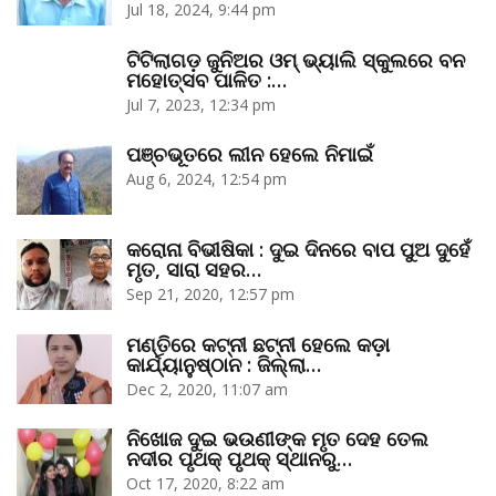
Jul 18, 2024, 9:44 pm
ଟିଟିଲାଗଡ଼ ଜୁନିଅର ଓମ୍‌ ଭ୍ୟାଲି ସ୍କୁଲରେ ବନ
ମହୋତ୍ସବ ପାଳିତ :…
Jul 7, 2023, 12:34 pm
ପଞ୍ଚଭୂତରେ ଲୀନ ହେଲେ ନିମାଇଁ
Aug 6, 2024, 12:54 pm
କରୋନା ବିଭୀଷିକା : ଦୁଇ ଦିନରେ ବାପ ପୁଅ ଦୁହେଁ
ମୃତ, ସାରା ସହର…
Sep 21, 2020, 12:57 pm
ମଣ୍ତିରେ କଟ୍‌ନୀ ଛଟ୍‌ନୀ ହେଲେ କଡ଼ା
କାର୍ଯ୍ୟାନୁଷ୍ଠାନ : ଜିଲ୍ଲା…
Dec 2, 2020, 11:07 am
ନିଖୋଜ ଦୁଇ ଭଉଣୀଙ୍କ ମୃତ ଦେହ ତେଲ
ନଦୀର ପୃଥକ୍‌ ପୃଥକ୍‌ ସ୍ଥାନରୁ…
Oct 17, 2020, 8:22 am