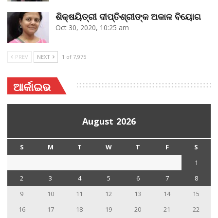
ଶିକ୍ଷୟିତ୍ରୀ ଦୀପ୍ତିଶ୍ରୀଙ୍କ ଅକାଳ ବିୟୋଗ
Oct 30, 2020, 10:25 am
PREV
NEXT
1 of 7,975
ଆର୍କାଇଭ
August 2026
S
M
T
W
T
F
S
1
2
3
4
5
6
7
8
9
10
11
12
13
14
15
16
17
18
19
20
21
22