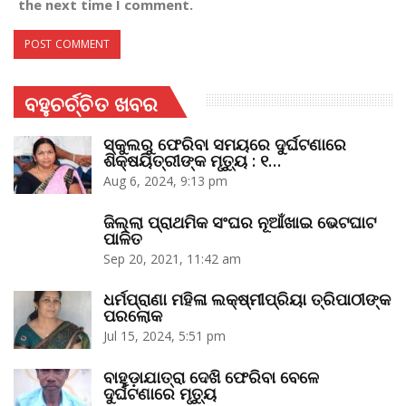
the next time I comment.
ବହୁଚର୍ଚ୍ଚିତ ଖବର
ସ୍କୁଲରୁ ଫେରିବା ସମୟରେ ଦୁର୍ଘଟଣାରେ
ଶିକ୍ଷୟିତ୍ରୀଙ୍କ ମୃତ୍ୟୁ : ୧…
Aug 6, 2024, 9:13 pm
ଜିଲ୍ଲା ପ୍ରାଥମିକ ସଂଘର ନୂଆଁଖାଇ ଭେଟଘାଟ
ପାଳିତ
Sep 20, 2021, 11:42 am
ଧର୍ମପ୍ରାଣା ମହିଳା ଲକ୍ଷ୍ମୀପ୍ରିୟା ତ୍ରିପାଠୀଙ୍କ
ପରଲୋକ
Jul 15, 2024, 5:51 pm
ବାହୁଡ଼ାଯାତ୍ରା ଦେଖି ଫେରିବା ବେଳେ
ଦୁର୍ଘଟଣାରେ ମୃତ୍ୟୁ