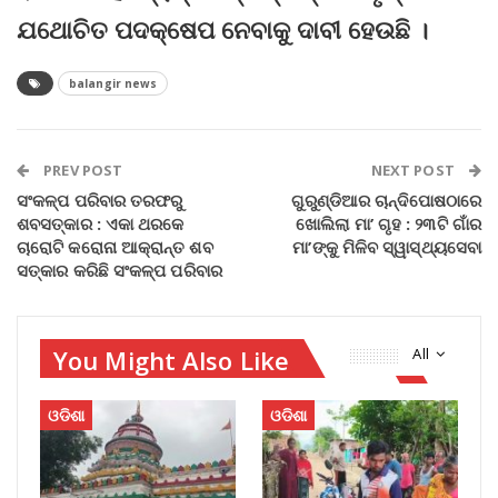
ଯଥୋଚିତ ପଦକ୍ଷେପ ନେବାକୁ ଦାବୀ ହେଉଛି ।
balangir news
PREV POST
NEXT POST
ସଂକଳ୍ପ ପରିବାର ତରଫରୁ
ଗୁରୁଣ୍ଡିଆର ଚାନ୍ଦିପୋଷଠାରେ
ଶବସତ୍କାର : ଏକା ଥରକେ
ଖୋଲିଲା ମା’ ଗୃହ : ୨୩ଟି ଗାଁର
ଚାରୋଟି କରୋନା ଆକ୍ରାନ୍ତ ଶବ
ମା’ଙ୍କୁ ମିଳିବ ସ୍ୱାସ୍ଥ୍ୟସେବା
ସତ୍କାର କରିଛି ସଂକଳ୍ପ ପରିବାର
You Might Also Like
All
ଓଡିଶା
ଓଡିଶା