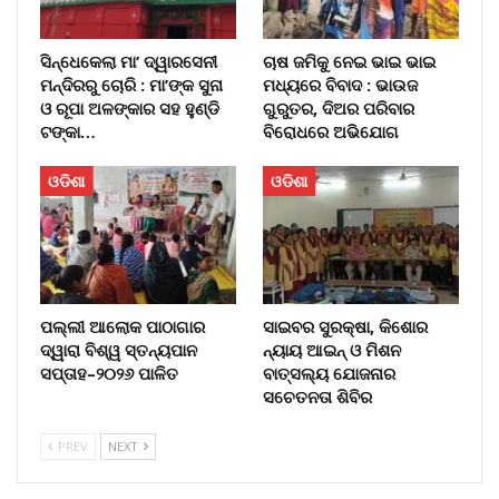
ସିନ୍ଧେକେଲା ମା’ ଦ୍ୱାରସେନୀ
ଚାଷ ଜମିକୁ ନେଇ ଭାଇ ଭାଇ
ମନ୍ଦିରରୁ ଚୋରି : ମା’ଙ୍କ ସୁନା
ମଧ୍ୟରେ ବିବାଦ : ଭାଉଜ
ଓ ରୂପା ଅଳଙ୍କାର ସହ ହୁଣ୍ଡି
ଗୁରୁତର, ଦିଅର ପରିବାର
ଟଙ୍କା…
ବିରୋଧରେ ଅଭିଯୋଗ
ଓଡିଶା
ଓଡିଶା
ପଲ୍ଲୀ ଆଲୋକ ପାଠାଗାର
ସାଇବର ସୁରକ୍ଷା, କିଶୋର
ଦ୍ୱାରା ବିଶ୍ୱ ସ୍ତନ୍ୟପାନ
ନ୍ୟାୟ ଆଇନ୍ ଓ ମିଶନ
ସପ୍ତାହ–୨୦୨୬ ପାଳିତ
ବାତ୍ସଲ୍ୟ ଯୋଜନାର
ସଚେତନତା ଶିବିର
PREV
NEXT