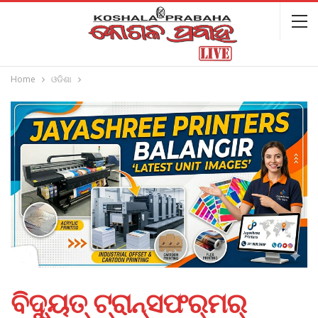
Home
ଓଡିଶା
ବିଦ୍ୟୁତ୍‌ ଟ୍ରାନ୍ସଫର୍‌ମର୍‌