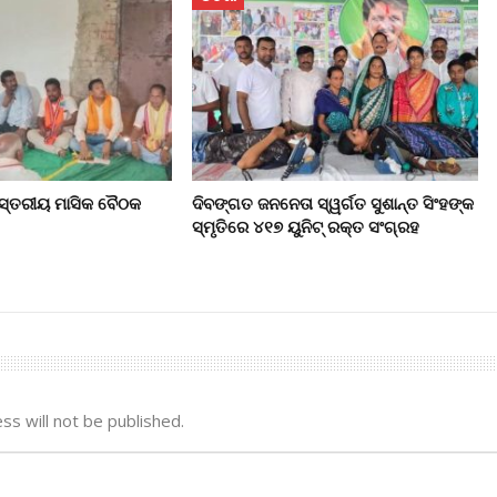
 ସ୍ତରୀୟ ମାସିକ ବୈଠକ
ଦିବଙ୍ଗତ ଜନନେତା ସ୍ୱର୍ଗତ ସୁଶାନ୍ତ ସିଂହଙ୍କ
ସ୍ମୃତିରେ ୪୧୭ ୟୁନିଟ୍ ରକ୍ତ ସଂଗ୍ରହ
ss will not be published.