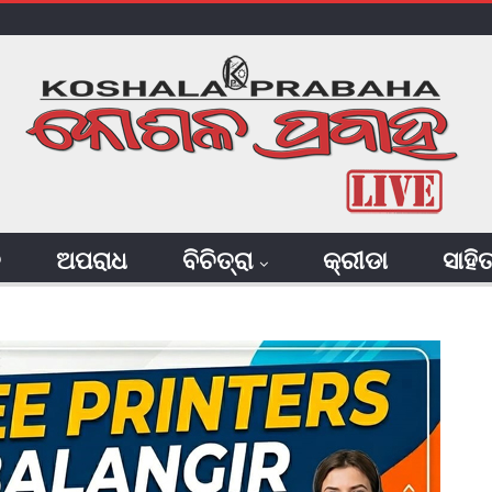
ି
ଅପରାଧ
ବିଚିତ୍ରା
କ୍ରୀଡା
ସାହି