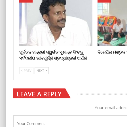
ପୂର୍ବତନ ମନ୍ତ୍ରୀ ସ୍ୱର୍ଗତ ସୁଶାନ୍ତ ସିଂଙ୍କୁ
ବିଜେପିର ମଣ୍ଡଳ
ସର୍ବଦଳୀୟ ଭାବପୂର୍ଣ୍ଣ ଶ୍ରଦ୍ଧାଞ୍ଜଳୀ ଅର୍ପଣ
PREV
NEXT
LEAVE A REPLY
Your email addre