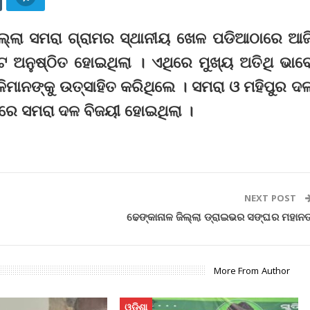
 ଜିଲ୍ଲା ସମରା ଗ୍ରାମର ସ୍ଥାନୀୟ ଖେଳ ପଡିଆଠାରେ ଆଜ
ମେଣ୍ଟ ଅନୁଷ୍ଠିତ ହୋଇଥିଲା । ଏଥିରେ ମୁଖ୍ୟ ଅତିଥି ଭାବ
ମାନଙ୍କୁ ଉତ୍ସାହିତ କରିଥିଲେ । ସମରା ଓ ମହିପୁର ଦ
ରେ ସମରା ଦଳ ବିଜୟୀ ହୋଇଥିଲା ।
NEXT POST
ଢେଙ୍କାନାଳ ଜିଲ୍ଲା ଡ୍ରାଇଭର ସଙ୍ଘର ମହାନତ
More From Author
ଓଡିଶା