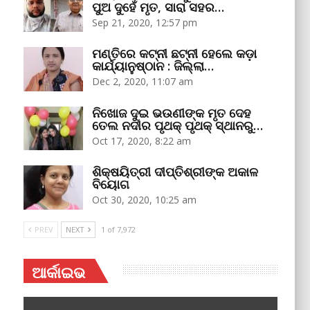
ପୁଅ ଦୁହେଁ ମୃତ, ସାରା ସହର…
Sep 21, 2020, 12:57 pm
ମଣ୍ତିରେ କଟ୍‌ନୀ ଛଟ୍‌ନୀ ହେଲେ କଡ଼ା
କାର୍ଯ୍ୟାନୁଷ୍ଠାନ : ଜିଲ୍ଲା…
Dec 2, 2020, 11:07 am
ନିଖୋଜ ଦୁଇ ଭଉଣୀଙ୍କ ମୃତ ଦେହ
ତେଲ ନଦୀର ପୃଥକ୍‌ ପୃଥକ୍‌ ସ୍ଥାନରୁ…
Oct 17, 2020, 8:22 am
ଶିକ୍ଷୟିତ୍ରୀ ଦୀପ୍ତିଶ୍ରୀଙ୍କ ଅକାଳ
ବିୟୋଗ
Oct 30, 2020, 10:25 am
PREV
NEXT
1 of 7,972
ଆର୍କାଇଭ