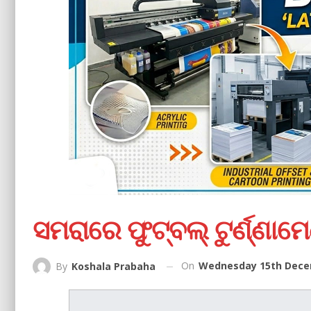
ସମରାରେ ଫୁଟ୍‌ବଲ୍‌ ଟୁର୍ଣ୍ଣାମ
On
Wednesday 15th Decem
By
Koshala Prabaha