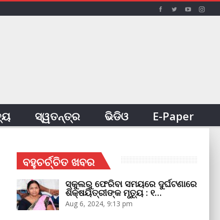
ତ୍ୟ
ସ୍ୱତନ୍ତ୍ର
ଭିଡିଓ
E-Paper
ବହୁଚର୍ଚ୍ଚିତ ଖବର
ସ୍କୁଲରୁ ଫେରିବା ସମୟରେ ଦୁର୍ଘଟଣାରେ
ଶିକ୍ଷୟିତ୍ରୀଙ୍କ ମୃତ୍ୟୁ : ୧…
Aug 6, 2024, 9:13 pm