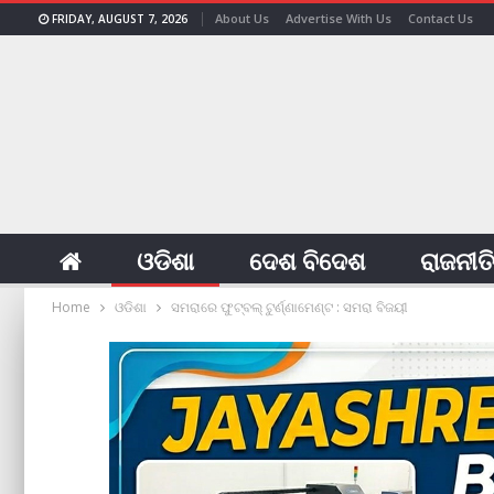
About Us
Advertise With Us
Contact Us
FRIDAY, AUGUST 7, 2026
ଓଡିଶା
ଦେଶ ବିଦେଶ
ରାଜନୀତ
Home
ଓଡିଶା
ସମରାରେ ଫୁଟ୍‌ବଲ୍‌ ଟୁର୍ଣ୍ଣାମେଣ୍ଟ : ସମରା ବିଜୟୀ