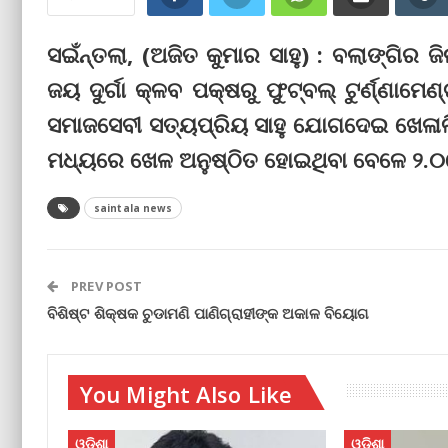
ସଇଁନ୍ତଲା, (ଅଜିତ କୁମାର ସାହୁ) : ବଲାଙ୍ଗିର
ଜୟ ଦୁର୍ଗା କ୍ଳବ ପକ୍ଷରୁ ଫୁଟ୍‌ବଲ୍‌ ଟୁର୍ଣ୍ଣା
ସମାଜସେବୀ ସତ୍ୟପ୍ରିୟ ସାହୁ ଯୋଗଦେଇ ଖେଳାଳି
ମଧ୍ୟରେ ଖେଳ ଅନୁଷ୍ଠିତ ହୋଇଥିବା ବେଳେ ୨.୦
saintala news
PREV POST
ବିଶିଷ୍ଟ ଶିକ୍ଷକ ଚୁଡାମଣି ପାଣିଗ୍ରାହୀଙ୍କ ଅକାଳ ବିୟୋଗ
You Might Also Like
ଓଡିଶା
ଓଡିଶା