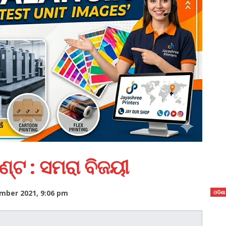
େଣ୍ଟ : ସମରା ବିଜୟୀ
ber 2021, 9:06 pm
ଓଡିଶା