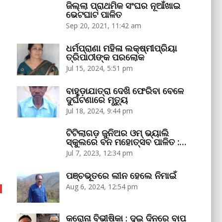
ଜିଲ୍ଲା ପ୍ରାଥମିକ ସଂଘର ନୂଆଁଖାଇ
ଭେଟଘାଟ ପାଳିତ
Sep 20, 2021, 11:42 am
ଧର୍ମପ୍ରାଣା ମହିଳା ଲକ୍ଷ୍ମୀପ୍ରିୟା
ତ୍ରିପାଠୀଙ୍କ ପରଲୋକ
Jul 15, 2024, 5:51 pm
ବାହୁଡ଼ାଯାତ୍ରା ଦେଖି ଫେରିବା ବେଳେ
ଦୁର୍ଘଟଣାରେ ମୃତ୍ୟୁ
Jul 18, 2024, 9:44 pm
ଟିଟିଲାଗଡ଼ ଜୁନିଅର ଓମ୍‌ ଭ୍ୟାଲି
ସ୍କୁଲରେ ବନ ମହୋତ୍ସବ ପାଳିତ :…
Jul 7, 2023, 12:34 pm
ପଞ୍ଚଭୂତରେ ଲୀନ ହେଲେ ନିମାଇଁ
Aug 6, 2024, 12:54 pm
କରୋନା ବିଭୀଷିକା : ଦୁଇ ଦିନରେ ବାପ