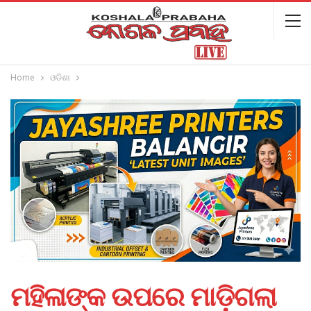
Home
ଓଡିଶା
ମହିଳାଙ୍କ ଉପରେ ମାଡ଼ିଗଲା