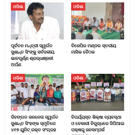
ଓଡିଶା
ଓଡିଶା
ପୂର୍ବତନ ମନ୍ତ୍ରୀ ସ୍ୱର୍ଗତ
ବିଜେପିର ମଣ୍ଡଳ ସ୍ତରୀୟ
ସୁଶାନ୍ତ ସିଂଙ୍କୁ ସର୍ବଦଳୀୟ
ମାସିକ ବୈଠକ
ଭାବପୂର୍ଣ୍ଣ ଶ୍ରଦ୍ଧାଞ୍ଜଳୀ
ଅର୍ପଣ
ଓଡିଶା
ଓଡିଶା
ଦିବଙ୍ଗତ ଜନନେତା ସ୍ୱର୍ଗତ
ବିପର୍ଯ୍ୟସ୍ତ ଶିକ୍ଷା ବ୍ୟବସ୍ଥା
ସୁଶାନ୍ତ ସିଂହଙ୍କ ସ୍ମୃତିରେ
ଓ ବେକାରୀ ବିରୁଦ୍ଧରେ ସିପିଆଇ
୪୧୭ ୟୁନିଟ୍ ରକ୍ତ ସଂଗ୍ରହ
ପକ୍ଷରୁ ଜନସମ୍ପର୍କ