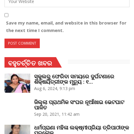
Save my name, email, and website in this browser for
the next time I comment.
ବହୁଚର୍ଚ୍ଚିତ ଖବର
ସ୍କୁଲରୁ ଫେରିବା ସମୟରେ ଦୁର୍ଘଟଣାରେ
ଶିକ୍ଷୟିତ୍ରୀଙ୍କ ମୃତ୍ୟୁ : ୧…
Aug 6, 2024, 9:13 pm
ଜିଲ୍ଲା ପ୍ରାଥମିକ ସଂଘର ନୂଆଁଖାଇ ଭେଟଘାଟ
ପାଳିତ
Sep 20, 2021, 11:42 am
ଧର୍ମପ୍ରାଣା ମହିଳା ଲକ୍ଷ୍ମୀପ୍ରିୟା ତ୍ରିପାଠୀଙ୍କ
ପରଲୋକ