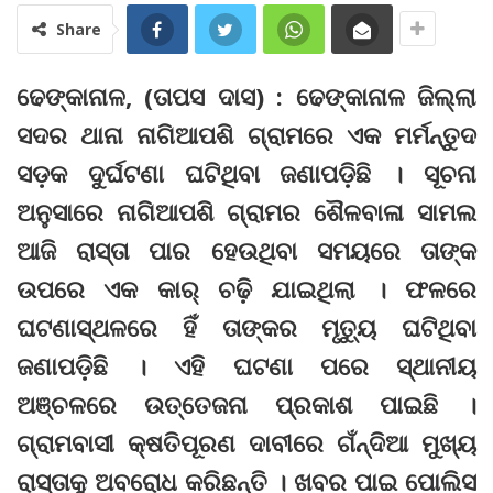
Share
ଢେଙ୍କାନାଳ, (ତାପସ ଦାସ) : ଢେଙ୍କାନାଳ ଜିଲ୍ଲା
ସଦର ଥାନା ନାଗିଆପଶି ଗ୍ରାମରେ ଏକ ମର୍ମନ୍ତୁଦ
ସଡ଼କ ଦୁର୍ଘଟଣା ଘଟିଥିବା ଜଣାପଡ଼ିଛି । ସୂଚନା
ଅନୁସାରେ ନାଗିଆପଶି ଗ୍ରାମର ଶୈଳବାଳା ସାମଲ
ଆଜି ରାସ୍ତା ପାର ହେଉଥିବା ସମୟରେ ତାଙ୍କ
ଉପରେ ଏକ କାର୍‌ ଚଢ଼ି ଯାଇଥିଲା । ଫଳରେ
ଘଟଣାସ୍ଥଳରେ ହିଁ ତାଙ୍କର ମୃତ୍ୟୁ ଘଟିଥିବା
ଜଣାପଡ଼ିଛି । ଏହି ଘଟଣା ପରେ ସ୍ଥାନୀୟ
ଅଞ୍ଚଳରେ ଉତ୍ତେଜନା ପ୍ରକାଶ ପାଇଛି ।
ଗ୍ରାମବାସୀ କ୍ଷତିପୂରଣ ଦାବୀରେ ଗଁନ୍ଦିଆ ମୁଖ୍ୟ
ରାସ୍ତାକୁ ଅବରୋଧ କରିଛନ୍ତି । ଖବର ପାଇ ପୋଲିସ