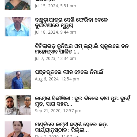
Jul 15, 2024, 5:51 pm
ବାହୁଡ଼ାଯାତ୍ରା ଦେଖି ଫେରିବା ବେଳେ
ଦୁର୍ଘଟଣାରେ ମୃତ୍ୟୁ
Jul 18, 2024, 9:44 pm
ଟିଟିଲାଗଡ଼ ଜୁନିଅର ଓମ୍‌ ଭ୍ୟାଲି ସ୍କୁଲରେ ବନ
ମହୋତ୍ସବ ପାଳିତ :…
Jul 7, 2023, 12:34 pm
ପଞ୍ଚଭୂତରେ ଲୀନ ହେଲେ ନିମାଇଁ
Aug 6, 2024, 12:54 pm
କରୋନା ବିଭୀଷିକା : ଦୁଇ ଦିନରେ ବାପ ପୁଅ ଦୁହେଁ
ମୃତ, ସାରା ସହର…
Sep 21, 2020, 12:57 pm
ମଣ୍ତିରେ କଟ୍‌ନୀ ଛଟ୍‌ନୀ ହେଲେ କଡ଼ା
କାର୍ଯ୍ୟାନୁଷ୍ଠାନ : ଜିଲ୍ଲା…
Dec 2, 2020, 11:07 am