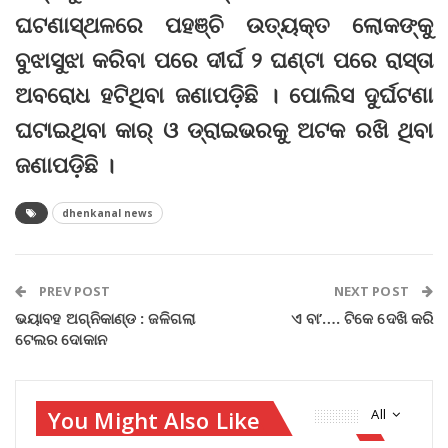
ଘଟଣାସ୍ଥଳରେ ପହଞ୍ଚି ଉତ୍ୟକ୍ତ ଲୋକଙ୍କୁ
ବୁଝାସୁଝା କରିବା ପରେ ଦୀର୍ଘ ୨ ଘଣ୍ଟା ପରେ ରାସ୍ତା
ଅବରୋଧ ହଟିଥିବା ଜଣାପଡ଼ିଛି । ପୋଲିସ ଦୁର୍ଘଟଣା
ଘଟାଇଥିବା କାର୍‌ ଓ ଡ୍ରାଇଭରକୁ ଅଟକ ରଖି ଥିବା
ଜଣାପଡ଼ିଛି ।
dhenkanal news
PREV POST
NEXT POST
ଭୟାବହ ଅଗ୍ନିକାଣ୍ଡ : ଜଳିଗଲା
ଏ ବା’…. ଟିକେ ଦେଖି କରି
ଟେଲର ଦୋକାନ
You Might Also Like
All