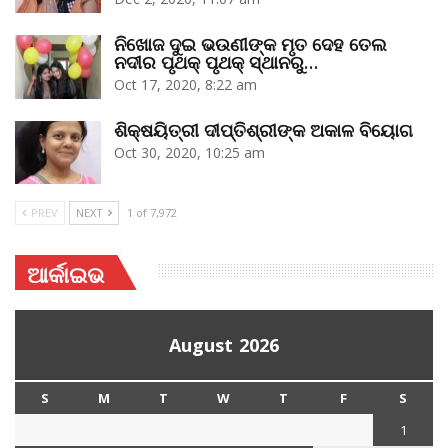
ନିଖୋଜ ଦୁଇ ଭଉଣୀଙ୍କ ମୃତ ଦେହ ତେଲ
ନଦୀର ପୃଥକ୍‌ ପୃଥକ୍‌ ସ୍ଥାନରୁ…
Oct 17, 2020, 8:22 am
ଶିକ୍ଷୟିତ୍ରୀ ଦୀପ୍ତିଶ୍ରୀଙ୍କ ଅକାଳ ବିୟୋଗ
Oct 30, 2020, 10:25 am
PREV
NEXT
1 of 7,972
ଆର୍କାଇଭ
August 2026
S
M
T
W
T
F
S
1