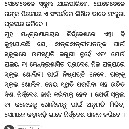
ସେତେବେଳେ ସ୍କୁଲ ଯାଇପାରିବେ, ଯେତେବେଳେ
ତାଙ୍କ ପିତାମାତା ଏ ସଂପର୍କରେ ଲିଖିତ ଭାବେ ମଂଜୁରୀ
ପ୍ରଦାନ କରିବେ ।
ଗୃହ ମନ୍ତ୍ରଣାଳୟର ନିର୍ଦ୍ଦେଶରେ ଏହା ବି
କୁହାଯାଇଛି ଯେ, ଛାତ୍ରଛାତ୍ରୀମାନଙ୍କ ପାଇଁ
ସ୍କୁଲରେ ଉପସ୍ଥିତି ଜରୁରୀ ନୁହେଁ ଏବଂ ଯେଉଁ
ରାଜ୍ୟ ବା କେନ୍ଦ୍ରଶାସିତ ପ୍ରଦେଶ ନିଜ ରାଜ୍ୟରେ
ସ୍କୁଲ ଖୋଲିବା ପାଇଁ ନିଷ୍ପତ୍ତି ନେବେ, ତାଙ୍କୁ
ସ୍କୁଲ ଖୋଲିବା ନେଇ ସ୍ଥିତି ପରଖିବା ସହ ଉଚିତ
ଦିଶା ନିର୍ଦ୍ଦେଶ ଜାରି କରିବାକୁ ହେବ । ଯେଉଁ ସ୍କୁଲ
ବା କଲେଜକୁ ଖୋଲିବାକୁ ପାଇଁ ଅନୁମତି ମିଳିବ,
ସେମାନେ କଡ଼ାକଡ଼ି ଭାବେ ନିର୍ଦ୍ଦେଶ ପାଳନ କରିବେ ।
news of india