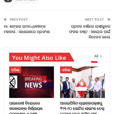
PREV POST
NEXT POST
ଡା. ଶଙ୍କର ରାମଚନ୍ଦାନୀଙ୍କ
ପ୍ରବଳ ବର୍ଷାରେ ଚାଷୀକୁଳର
ମହାନତା : ସାଧାରଣରେ ପ୍ରସଂଶା
ଫସଲ ନଷ୍ଟ : ସହାୟତା ପାଇଁ
ନିବେଦନ କଲେ
You Might Also Like
All
ଓଡିଶା
ଓଡିଶା
ପାଇରେସୀ ବିରୋଧରେ
ଆରଇପିସିଓ ବ୍ୟାଙ୍କପକ୍ଷରୁ
ସରକାରଙ୍କ ନିର୍ଣ୍ଣାୟକ
₹୨୨.୯୦ କୋଟିର ଲାଭାଂଶ ଚେକ୍
ପଦକ୍ଷେପ; ୧,୨୬୩
ଗ୍ରହଣ କଲେ ଅମିତ ଶାହ