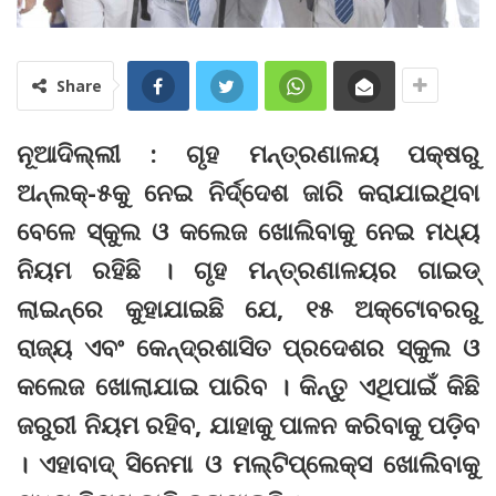
Share
ନୂଆଦିଲ୍ଲୀ : ଗୃହ ମନ୍ତ୍ରଣାଳୟ ପକ୍ଷରୁ
ଅନ୍‌ଲକ୍‌-୫କୁ ନେଇ ନିର୍ଦ୍ଦେଶ ଜାରି କରାଯାଇଥିବା
ବେଳେ ସ୍କୁଲ ଓ କଲେଜ ଖୋଲିବାକୁ ନେଇ ମଧ୍ୟ
ନିୟମ ରହିଛି । ଗୃହ ମନ୍ତ୍ରଣାଳୟର ଗାଇଡ୍‌
ଲାଇନ୍‌ରେ କୁହାଯାଇଛି ଯେ, ୧୫ ଅକ୍ଟୋବରରୁ
ରାଜ୍ୟ ଏବଂ କେନ୍ଦ୍ରଶାସିତ ପ୍ରଦେଶର ସ୍କୁଲ ଓ
କଲେଜ ଖୋଲାଯାଇ ପାରିବ । କିନ୍ତୁ ଏଥିପାଇଁ କିଛି
ଜରୁରୀ ନିୟମ ରହିବ, ଯାହାକୁ ପାଳନ କରିବାକୁ ପଡ଼ିବ
। ଏହାବାଦ୍‌ ସିନେମା ଓ ମଲ୍‌ଟିପ୍ଲେକ୍ସ ଖୋଲିବାକୁ