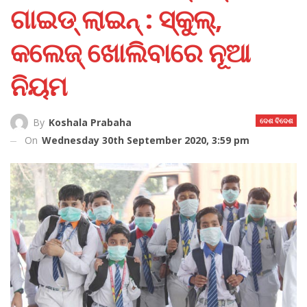
ଗାଇଡ୍‌ ଲାଇନ୍‌ : ସ୍କୁଲ୍‌,
କଲେଜ୍‌ ଖୋଲିବାରେ ନୂଆ
ନିୟମ
ଦେଶ ବିଦେଶ
By
Koshala Prabaha
On
Wednesday 30th September 2020, 3:59 pm