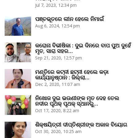
Jul 7, 2023, 12:34 pm
ପଞ୍ଚଭୂତରେ ଲୀନ ହେଲେ ନିମାଇଁ
Aug 6, 2024, 12:54 pm
କରୋନା ବିଭୀଷିକା : ଦୁଇ ଦିନରେ ବାପ ପୁଅ ଦୁହେଁ
ମୃତ, ସାରା ସହର…
Sep 21, 2020, 12:57 pm
ମଣ୍ତିରେ କଟ୍‌ନୀ ଛଟ୍‌ନୀ ହେଲେ କଡ଼ା
କାର୍ଯ୍ୟାନୁଷ୍ଠାନ : ଜିଲ୍ଲା…
Dec 2, 2020, 11:07 am
ନିଖୋଜ ଦୁଇ ଭଉଣୀଙ୍କ ମୃତ ଦେହ ତେଲ
ନଦୀର ପୃଥକ୍‌ ପୃଥକ୍‌ ସ୍ଥାନରୁ…
Oct 17, 2020, 8:22 am
ଶିକ୍ଷୟିତ୍ରୀ ଦୀପ୍ତିଶ୍ରୀଙ୍କ ଅକାଳ ବିୟୋଗ
Oct 30, 2020, 10:25 am