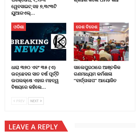
ୱେବସାଇଟ୍ ସହ ୭,୩୯୩ଟି
ୟୁଆରଏଲ୍…
ଓଡିଶା
ଦେଶ ବିଦେଶ
ଧାରା ୩୭୦ ଏବଂ ୩୫ (ଏ)
ସାଲେପୁରଠାରେ ଆଞ୍ଚଳିକ
ଉଚ୍ଛେଦର ସାତ ବର୍ଷ ପୂର୍ତ୍ତି
ଗଣମାଧ୍ୟମ କର୍ମଶାଳା
ଉପଲକ୍ଷେ ଏହାର ମହତ୍ୱ
“ବାର୍ତ୍ତାଳାପ” ଆୟୋଜିତ
ବିଷୟରେ କହିଲେ…
PREV
NEXT
LEAVE A REPLY