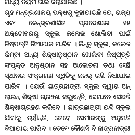
ମଧ୍ୟ ନିୟମ ଜାରି କରାଯାଇଛି ।
ଗୃହ ମନ୍ତ୍ରଣାଳୟ ପକ୍ଷରୁ କୁହାଯାଇଛି ଯେ, ରାଜ୍ୟ
ଏବଂ କେନ୍ଦ୍ରଶାସିତ ପ୍ରଦେଶରେ ୧୫
ଅକ୍ଟୋବରରୁ ସ୍କୁଲ କଲେଜ ଖୋଲିବା ପାଇଁ
ନିଷ୍ପତ୍ତି ନିଆଯାଇ ପାରିବ । କିନ୍ତୁ ସ୍କୁଲ, କଲେଜ
କିମ୍ବା ଅନ୍ୟ ଶିକ୍ଷାନୁଷ୍ଠାନ ଖୋଲିବା ନିଷ୍ପ୍‌ତ୍ତି
ସଂପୃକ୍ତ ଅନୁଷ୍ଠାନ ସହ ଆଲୋଚନା ତଥା ସେହି
ସ୍ଥାନର ସଂକ୍ରମଣ ସ୍ଥିତିକୁ ନଜର୍‌ ରଖି ନିଆଯାଇ
ପାରିବ । ଯେଉଁ ଛାତ୍ରଛାତ୍ରୀ ସ୍କୁଲ ଦ୍ୱାରା ଅନ୍‌
ଲାଇନ୍‌ ଶିକ୍ଷା ଗ୍ରହଣ କରୁଛନ୍ତି, ସେମାନେ ସେଭଳି
ଶିକ୍ଷାଗ୍ରହଣ କରିବେ । ଛାତ୍ରଛାତ୍ରୀ ଯଦି ସ୍କୁଲ
ଯିବାକୁ ଚାହାଁନ୍ତି, ତେବେ ସେମାନଙ୍କୁ ଅନୁମତି
ଦିଆଯାଇ ପାରିବ । ତେବେ କୌଣସି ବି ଛାତ୍ରଛାତ୍ରୀ