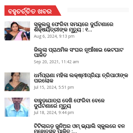
ବହୁଚର୍ଚ୍ଚିତ ଖବର
ସ୍କୁଲରୁ ଫେରିବା ସମୟରେ ଦୁର୍ଘଟଣାରେ
ଶିକ୍ଷୟିତ୍ରୀଙ୍କ ମୃତ୍ୟୁ : ୧…
Aug 6, 2024, 9:13 pm
ଜିଲ୍ଲା ପ୍ରାଥମିକ ସଂଘର ନୂଆଁଖାଇ ଭେଟଘାଟ
ପାଳିତ
Sep 20, 2021, 11:42 am
ଧର୍ମପ୍ରାଣା ମହିଳା ଲକ୍ଷ୍ମୀପ୍ରିୟା ତ୍ରିପାଠୀଙ୍କ
ପରଲୋକ
Jul 15, 2024, 5:51 pm
ବାହୁଡ଼ାଯାତ୍ରା ଦେଖି ଫେରିବା ବେଳେ
ଦୁର୍ଘଟଣାରେ ମୃତ୍ୟୁ
Jul 18, 2024, 9:44 pm
ଟିଟିଲାଗଡ଼ ଜୁନିଅର ଓମ୍‌ ଭ୍ୟାଲି ସ୍କୁଲରେ ବନ
ମହୋତ୍ସବ ପାଳିତ :…