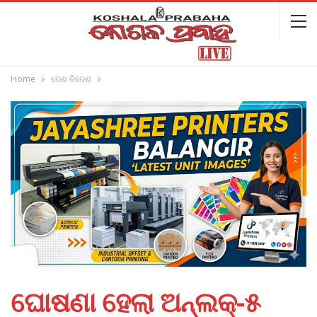
Home
ଦେଶ ବିଦେଶ
ଘୋଷଣା ହେଲା ଅନ୍‌ଲକ୍‌-୫