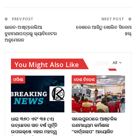
PREV POST
NEXT POST
ଭାରତ-ଅଷ୍ଟ୍ରେଲିଆ
ଦେଶରେ ଆଜିଠୁ ଖୋଲିବ ସିନେମା
ବୁଝାମଣାପତ୍ରକୁ କ୍ୟାବିନେଟର
ହଲ୍
ଅନୁମୋଦନ
You Might Also Like
All
ଓଡିଶା
ଦେଶ ବିଦେଶ
ଧାରା ୩୭୦ ଏବଂ ୩୫ (ଏ)
ସାଲେପୁରଠାରେ ଆଞ୍ଚଳିକ
ଉଚ୍ଛେଦର ସାତ ବର୍ଷ ପୂର୍ତ୍ତି
ଗଣମାଧ୍ୟମ କର୍ମଶାଳା
ଉପଲକ୍ଷେ ଏହାର ମହତ୍ୱ
“ବାର୍ତ୍ତାଳାପ” ଆୟୋଜିତ