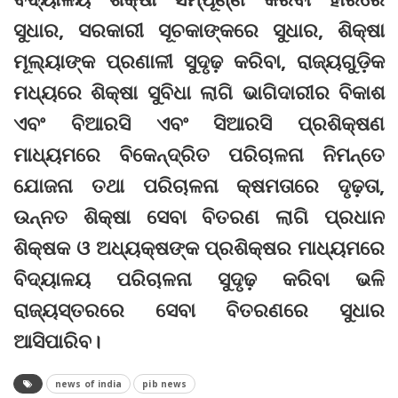
ସୁଧାର, ସରକାରୀ ସୂଚକାଙ୍କରେ ସୁଧାର, ଶିକ୍ଷା
ମୂଲ୍ୟାଙ୍କ ପ୍ରଣାଳୀ ସୁଦୃଢ଼ କରିବା, ରାଜ୍ୟଗୁଡ଼ିକ
ମଧ୍ୟରେ ଶିକ୍ଷା ସୁବିଧା ଲାଗି ଭାଗିଦାରୀର ବିକାଶ
ଏବଂ ବିଆରସି ଏବଂ ସିଆରସି ପ୍ରଶିକ୍ଷଣ
ମାଧ୍ୟମରେ ବିକେନ୍ଦ୍ରିତ ପରିଚାଳନା ନିମନ୍ତେ
ଯୋଜନା ତଥା ପରିଚାଳନା କ୍ଷମତାରେ ଦୃଢ଼ତା,
ଉନ୍ନତ ଶିକ୍ଷା ସେବା ବିତରଣ ଲାଗି ପ୍ରଧାନ
ଶିକ୍ଷକ ଓ ଅଧ୍ୟକ୍ଷଙ୍କ ପ୍ରଶିକ୍ଷର ମାଧ୍ୟମରେ
ବିଦ୍ୟାଳୟ ପରିଚାଳନା ସୁଦୃଢ଼ କରିବା ଭଳି
ରାଜ୍ୟସ୍ତରରେ ସେବା ବିତରଣରେ ସୁଧାର
ଆସିପାରିବ।
news of india
pib news