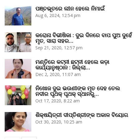
ପଞ୍ଚଭୂତରେ ଲୀନ ହେଲେ ନିମାଇଁ
Aug 6, 2024, 12:54 pm
କରୋନା ବିଭୀଷିକା : ଦୁଇ ଦିନରେ ବାପ ପୁଅ ଦୁହେଁ
ମୃତ, ସାରା ସହର…
Sep 21, 2020, 12:57 pm
ମଣ୍ତିରେ କଟ୍‌ନୀ ଛଟ୍‌ନୀ ହେଲେ କଡ଼ା
କାର୍ଯ୍ୟାନୁଷ୍ଠାନ : ଜିଲ୍ଲା…
Dec 2, 2020, 11:07 am
ନିଖୋଜ ଦୁଇ ଭଉଣୀଙ୍କ ମୃତ ଦେହ ତେଲ
ନଦୀର ପୃଥକ୍‌ ପୃଥକ୍‌ ସ୍ଥାନରୁ…
Oct 17, 2020, 8:22 am
ଶିକ୍ଷୟିତ୍ରୀ ଦୀପ୍ତିଶ୍ରୀଙ୍କ ଅକାଳ ବିୟୋଗ
Oct 30, 2020, 10:25 am