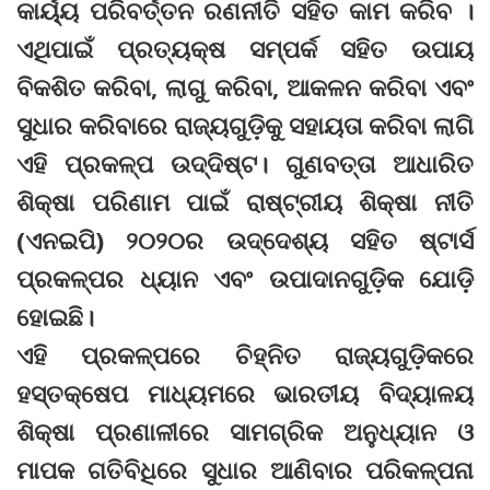
କାର୍ୟ୍ୟ ପରିବର୍ତ୍ତନ ରଣନୀତି ସହିତ କାମ କରିବ ।
ଏଥିପାଇଁ ପ୍ରତ୍ୟକ୍ଷ ସମ୍ପର୍କ ସହିତ ଉପାୟ
ବିକଶିତ କରିବା, ଲାଗୁ କରିବା, ଆକଳନ କରିବା ଏବଂ
ସୁଧାର କରିବାରେ ରାଜ୍ୟଗୁଡ଼ିକୁ ସହାୟତା କରିବା ଲାଗି
ଏହି ପ୍ରକଳ୍ପ ଉଦ୍ଦିଷ୍ଟ। ଗୁଣବତ୍ତା ଆଧାରିତ
ଶିକ୍ଷା ପରିଣାମ ପାଇଁ ରାଷ୍ଟ୍ରୀୟ ଶିକ୍ଷା ନୀତି
(ଏନଇପି) ୨୦୨୦ର ଉଦ୍ଦେଶ୍ୟ ସହିତ ଷ୍ଟାର୍ସ
ପ୍ରକଳ୍ପର ଧ୍ୟାନ ଏବଂ ଉପାଦାନଗୁଡ଼ିକ ଯୋଡ଼ି
ହୋଇଛି।
ଏହି ପ୍ରକଳ୍ପରେ ଚିହ୍ନିତ ରାଜ୍ୟଗୁଡ଼ିକରେ
ହସ୍ତକ୍ଷେପ ମାଧ୍ୟମରେ ଭାରତୀୟ ବିଦ୍ୟାଳୟ
ଶିକ୍ଷା ପ୍ରଣାଳୀରେ ସାମଗ୍ରିକ ଅନୁଧ୍ୟାନ ଓ
ମାପକ ଗତିବିଧିରେ ସୁଧାର ଆଣିବାର ପରିକଳ୍ପନା