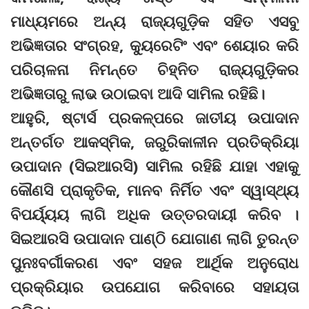
ମାଧ୍ୟମରେ ଅନ୍ୟ ରାଜ୍ୟଗୁଡ଼ିକ ସହିତ ଏସବୁ
ଅଭିଜ୍ଞତାର ସଂଗ୍ରହ, କ୍ୟୁରେଟିଂ ଏବଂ ଶେୟାର କରି
ପରିଚାଳନା ନିମନ୍ତେ ଚିହ୍ନିତ ରାଜ୍ୟଗୁଡ଼ିକର
ଅଭିଜ୍ଞତାରୁ ଲାଭ ଉଠାଇବା ଆଦି ସାମିଲ ରହିଛି।
ଆହୁରି, ଷ୍ଟାର୍ସ ପ୍ରକଳ୍ପରେ ଜାତୀୟ ଉପାଦାନ
ଅନ୍ତର୍ଗତ ଆକସ୍ମିକ, ଜରୁରିକାଳୀନ ପ୍ରତିକ୍ରିୟା
ଉପାଦାନ (ସିଇଆରସି) ସାମିଲ ରହିଛି ଯାହା ଏହାକୁ
କୌଣସି ପ୍ରାକୃତିକ, ମାନବ ନିର୍ମିତ ଏବଂ ସ୍ୱାସ୍ଥ୍ୟ
ବିପର୍ୟ୍ୟୟ ଲାଗି ଅଧିକ ଉତ୍ତରଦାୟୀ କରିବ ।
ସିଇଆରସି ଉପାଦାନ ପାଣ୍ଠି ଯୋଗାଣ ଲାଗି ତୁରନ୍ତ
ପୁନଃବର୍ଗୀକରଣ ଏବଂ ସହଜ ଆର୍ଥିକ ଅନୁରୋଧ
ପ୍ରକ୍ରିୟାର ଉପଯୋଗ କରିବାରେ ସହାୟତା