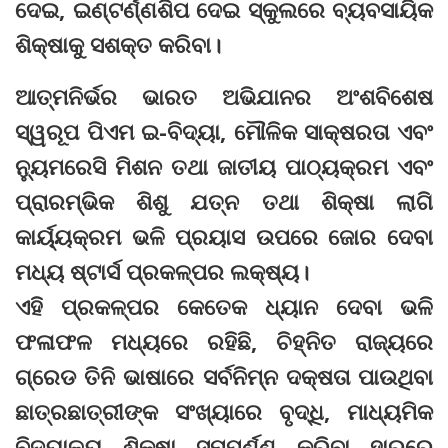
ଦେଇ, ଇଣ୍ଟର୍ଣ୍ଣଶିପ ଦେଇ ସ୍କୁଲରେ ବ୍ୟବସାୟିକ
ଶିକ୍ଷାକୁ ସଶକ୍ତ କରିବା।
ଆତ୍ମନିର୍ଭର ଭାରତ ଅଭିଯାନର ଅଂଶବିଶେଷ
ସ୍ୱରୂପ ପିଏମ ଇ-ବିଦ୍ୟା, ମୌଳିକ ସାକ୍ଷରତା ଏବଂ
ନ୍ୟୁମରେସି ମିଶନ ତଥା ଜାତୀୟ ପାଠ୍ୟକ୍ରମ ଏବଂ
ପ୍ରାରମ୍ଭିକ ଶିଶୁ ଯତ୍ନ ତଥା ଶିକ୍ଷା ଲାଗି
କାର୍ୟ୍ୟକ୍ରମ ଭଳି ପ୍ରୟାସ ଉପରେ ଜୋର ଦେବା
ମଧ୍ୟ ଷ୍ଟାର୍ସ ପ୍ରକଳ୍ପର ଲକ୍ଷ୍ୟ।
ଏହି ପ୍ରକଳ୍ପର କେତେକ ଧ୍ୟାନ ଦେବା ଭଳି
ଫଳାଫଳ ମଧ୍ୟରେ ରହିଛି, ଚିହ୍ନିତ ରାଜ୍ୟରେ
ଗ୍ରେଡ ତିନି ଭାଷାରେ ସର୍ବନିମ୍ନ ଦକ୍ଷତା ପାଉଥିବା
ଛାତ୍ରଛାତ୍ରୀଙ୍କ ସଂଖ୍ୟାରେ ବୃଦ୍ଧି, ମାଧ୍ୟମିକ
ବିଦ୍ୟାଳୟ ଶିକ୍ଷା ସମ୍ପୂର୍ଣ୍ଣ କରିବା ହାରରେ