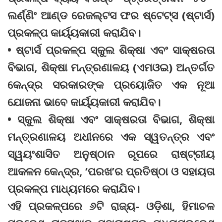
ଲର୍ଣ୍ଣିଂ ଆଣ୍ଡ ରେଜଲ୍ଟସ ଫର ଷ୍ଟେଟ୍ସ (ଷ୍ଟାର୍ସ)
ପ୍ରକଳ୍ପ କାର୍ୟ୍ୟକାରୀ କରାଯିବ।
• ଷ୍ଟାର୍ସ ପ୍ରକଳ୍ପ ସ୍କୁଲ ଶିକ୍ଷା ଏବଂ ସାକ୍ଷରତା
ବିଭାଗ, ଶିକ୍ଷା ମନ୍ତ୍ରଣାଳୟ (ଏମଓଇ) ଅନ୍ତର୍ଗତ
କେନ୍ଦ୍ର ସରକାରଙ୍କ ପ୍ରୟୋଜିତ ଏକ ନୂଆ
ଯୋଜନା ଭାବେ କାର୍ୟ୍ୟକାରୀ କରାଯିବ।
• ସ୍କୁଲ ଶିକ୍ଷା ଏବଂ ସାକ୍ଷରତା ବିଭାଗ, ଶିକ୍ଷା
ମନ୍ତ୍ରଣାଳୟ ଅଧୀନରେ ଏକ ସ୍ୱତନ୍ତ୍ର ଏବଂ
ସ୍ୱୟଂଶାସିତ ଅନୁଷ୍ଠାନ ରୂପରେ ରାଷ୍ଟ୍ରୀୟ
ଆକଳନ କେନ୍ଦ୍ର, ‘ପରଖ’ର ପ୍ରତିଷ୍ଠା ଓ ସହାୟତା
ପ୍ରକଳ୍ପ ମାଧ୍ୟମରେ କରାଯିବ।
ଏହି ପ୍ରକଳ୍ପରେ ୬ଟି ରାଜ୍ୟ- ଓଡ଼ିଶା, ହିମାଚଳ