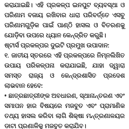
କରାଯାଇଛି। ଏହି ପ୍ରକଳ୍ପ ଇନପୁଟ ବ୍ୟବସ୍ଥା ଓ
ପରିଣାମ ବଜାୟ ରଖିବାର ଧାରା ପରିବର୍ତ୍ତେ ଏସବୁ
ପରିଣାମଗୁଡ଼ିକ ପାଇଁ ପାଣ୍ଠି ହାସଲ ଓ ବିତରଣକୁ
ଯୋଡ଼ିବା ଉପରେ ଧ୍ୟାନ କେନ୍ଦ୍ରିତ କରୁଛି।
ଷ୍ଟାର୍ସ ପ୍ରକଳ୍ପର ଦୁଇଟି ପ୍ରମୁଖ ଉପାଦାନ:
୧. ଜାତୀୟ ସ୍ତରରେ ଏହି ପ୍ରକଳ୍ପରେ ନିମ୍ନଲିଖିତ
ଉପାୟ ପରିକଳ୍ପନା କରାଯାଇଛି, ଯାହା ଦ୍ୱାରା
ସମସ୍ତ ରାଜ୍ୟ ଓ କେନ୍ଦ୍ରଶାସିତ ପ୍ରଦେଶ
ଲାଭବାନ ହେବେ:
• ଛାତ୍ରଛାତ୍ରୀଙ୍କ ଅବଧାରଣ, ସ୍ଥାନାନ୍ତରଣ ଏବଂ
ସମାପନ ହାର ବିଷୟରେ ମଜବୁତ ଏବଂ ପ୍ରାମାଣିକ
ତଥ୍ୟ ହାସଲ କରିବା ଲାଗି ଶିକ୍ଷା ମନ୍ତ୍ରଣାଳୟର
ଡାଟା ପ୍ରଣାଳିକୁ ମଜବୁତ କରାଯିବ।