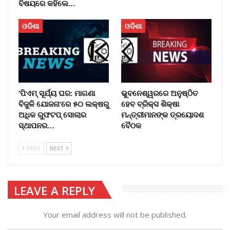
ବିଷୟରେ କହିଲେ…
ଓଡିଶା
ଓଡିଶା
‘ପିଏମ୍ ସୂର୍ଯ୍ୟ ଘର: ମାଗଣା
ଭୁବନେଶ୍ୱରରେ ଅନୁଷ୍ଠିତ
ବିଜୁଳି ଯୋଜନା’ରେ ୫୦ ଲକ୍ଷରୁ
ହେବ ବ୍ରିକ୍ସ ଶିକ୍ଷା
ଅଧିକ ରୁଫଟପ୍ ସୋଲାର
ମନ୍ତ୍ରୀମାନଙ୍କ ତ୍ରୟୋଦଶ
ସ୍ଥାପନର…
ବୈଠକ
PREV
NEXT
LEAVE A REPLY
Your email address will not be published.