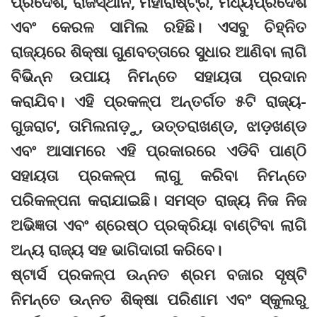
ପ୍ରଦେଶ, ରାଜସ୍ଥାନ, ମହାରାଷ୍ଟ୍ର, ମଧ୍ୟପ୍ରଦେଶ
ଏବଂ କେରଳ ସାମିଲ ରହିଛି। ଏସବୁ ଚିହ୍ନିତ
ରାଜ୍ୟରେ ଶିକ୍ଷା ଗୁଣବତ୍ତାରେ ସୁଧାର ଆଣିବା ଲାଗି
ବିଭିନ୍ନ ଉପାୟ ନିମନ୍ତେ ସହାୟତା ପ୍ରଦାନ
କରାଯିବ। ଏହି ପ୍ରକଳ୍ପ ଅନ୍ତର୍ଗତ ୫ଟି ରାଜ୍ୟ-
ଗୁଜରାଟ, ତାମିଲନାଡ଼ୁ, ଉତ୍ତରାଖଣ୍ଡ, ଝାଡ଼ଖଣ୍ଡ
ଏବଂ ଆସାମରେ ଏହି ପ୍ରକାରରେ ଏଡିବି ପାଣ୍ଠି
ସହାୟତା ପ୍ରକଳ୍ପ ଲାଗୁ କରିବା ନିମନ୍ତେ
ପରିକଳ୍ପନା କରାଯାଇଛି। ସମସ୍ତ ରାଜ୍ୟ ନିଜ ନିଜ
ଅଭିଜ୍ଞତା ଏବଂ ଶ୍ରେଷ୍ଠ ପ୍ରକ୍ରିୟା ବାଣ୍ଟିବା ଲାଗି
ଅନ୍ୟ ରାଜ୍ୟ ସହ ଭାଗିଦାରୀ କରିବେ।
ଷ୍ଟାର୍ସ ପ୍ରକଳ୍ପ ଉନ୍ନତ ଶ୍ରମ ବଜାର ସୃଷ୍ଟି
ନିମନ୍ତେ ଉନ୍ନତ ଶିକ୍ଷା ପରିଣାମ ଏବଂ ସ୍କୁଲରୁ