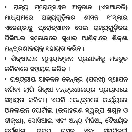
• ରାଜ୍ୟ ପ୍ରୋତ୍ସାହନ ଅନୁଦାନ (ଏସଆଇଜି)
ମାଧ୍ୟମରେ ରାଜ୍ୟଗୁଡ଼ିକର ଶାସନ ସଂସ୍କାର
ଏଜେଣ୍ଡାକୁ ପ୍ରୋତ୍ସାହନ ଦେଇ ରାଜ୍ୟଗୁଡ଼ିକର
ପିଜିଆଇ ସ୍କୋରରେ ସୁଧାର ଆଣିବାରେ ଶିକ୍ଷା
ମନ୍ତ୍ରଣାଳୟକୁ ସହାୟତା କରିବ।
• ଶିକ୍ଷାଦାନ ମୂଲ୍ୟାଙ୍କନ ପ୍ରଣାଳୀକୁ ମଜବୁତ
କରିବାରେ ସହାୟତା କରିବ ।
• ରାଷ୍ଟ୍ରୀୟ ଆକଳନ କେନ୍ଦ୍ର (ପରଖ) ସ୍ଥାପନ
କରିବା ଲାଗି ଶିକ୍ଷା ମନ୍ତ୍ରଣାଳୟର ପ୍ରୟାସରେ
ସହାୟତା କରିବା। ଏପରି କେନ୍ଦ୍ରରେ କାର୍ୟ୍ୟରେ
ଅନଲାଇନ ପୋର୍ଟାଲ (ଉଦାହରଣ ସ୍ୱରୂପ ଶଗୁନ ଓ
ଦୀକ୍ଷା), ସୋସିଆଲ ଏବଂ ଅନ୍ୟ ମିଡିଆ, ବୈଷୟିକ
କର୍ମଶାଳା, ରାଜ୍ୟ ଗସ୍ତ ଏବଂ ସମ୍ମିଳନୀ