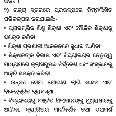
କରିବ।
୨) ରାଜ୍ୟ ସ୍ତରରେ ପ୍ରକଳ୍ପରେ ନିମ୍ନଲିଖିତ
ପରିକଳ୍ପନା କରାଯାଇଛି:-
• ପ୍ରାରମ୍ଭିକ ଶିଶୁ ଶିକ୍ଷା ଏବଂ ମୌଳିକ ଶିକ୍ଷାକୁ
ସଶକ୍ତ କରିବା
• ଶିକ୍ଷା ପ୍ରଣାଳୀ ଆକଳନରେ ସୁଧାର ଆଣିବା
• ଶିକ୍ଷକଙ୍କ ବିକାଶ ଏବଂ ବିଦ୍ୟାଳୟର ନେତୃତ୍ୱ
ମାଧ୍ୟମରେ କ୍ଲାସରୁମର ନିର୍ଦ୍ଦେଶ ଏବଂ ସଂସ୍କାରକୁ
ଆହୁରି ସଶକ୍ତ କରିବା
• ଉନ୍ନତ ସେବା ଯୋଗାଣ ଲାଗି ଶାସନ ଏବଂ
ବିକେନ୍ଦ୍ରିତ ବ୍ୟବସ୍ଥା
• ବିଦ୍ୟାଳୟରୁ ବଞ୍ଚିତ ପିଲାମାନଙ୍କୁ ମୁଖ୍ୟଧାରକୁ
ଆଣିବା, କ୍ୟାରିଅର ମାର୍ଗଦର୍ଶନ ତଥା ପରାମର୍ଶ