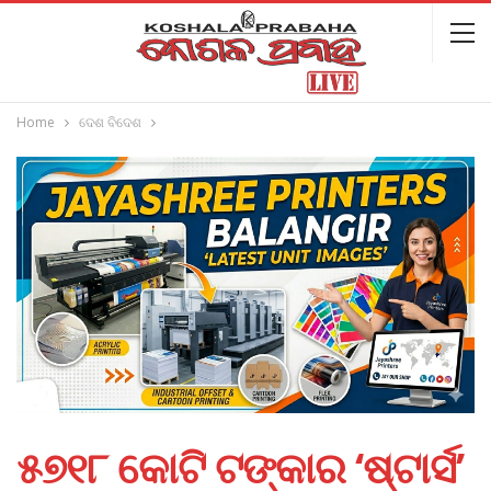
Home
ଦେଶ ବିଦେଶ
୫୭୧୮ କୋଟି ଟଙ୍କାର ‘ଷ୍ଟାର୍ସ’