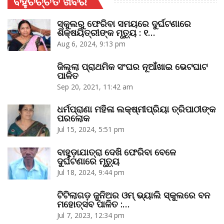
ବହୁଚର୍ଚ୍ଚିତ ଖବର
ସ୍କୁଲରୁ ଫେରିବା ସମୟରେ ଦୁର୍ଘଟଣାରେ
ଶିକ୍ଷୟିତ୍ରୀଙ୍କ ମୃତ୍ୟୁ : ୧…
Aug 6, 2024, 9:13 pm
ଜିଲ୍ଲା ପ୍ରାଥମିକ ସଂଘର ନୂଆଁଖାଇ ଭେଟଘାଟ
ପାଳିତ
Sep 20, 2021, 11:42 am
ଧର୍ମପ୍ରାଣା ମହିଳା ଲକ୍ଷ୍ମୀପ୍ରିୟା ତ୍ରିପାଠୀଙ୍କ
ପରଲୋକ
Jul 15, 2024, 5:51 pm
ବାହୁଡ଼ାଯାତ୍ରା ଦେଖି ଫେରିବା ବେଳେ
ଦୁର୍ଘଟଣାରେ ମୃତ୍ୟୁ
Jul 18, 2024, 9:44 pm
ଟିଟିଲାଗଡ଼ ଜୁନିଅର ଓମ୍‌ ଭ୍ୟାଲି ସ୍କୁଲରେ ବନ
ମହୋତ୍ସବ ପାଳିତ :…
Jul 7, 2023, 12:34 pm