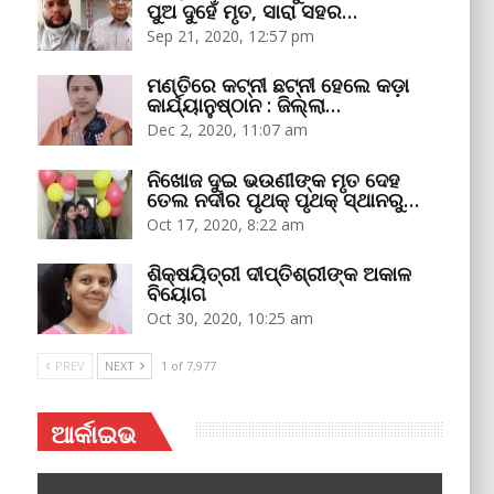
ପୁଅ ଦୁହେଁ ମୃତ, ସାରା ସହର…
Sep 21, 2020, 12:57 pm
ମଣ୍ତିରେ କଟ୍‌ନୀ ଛଟ୍‌ନୀ ହେଲେ କଡ଼ା
କାର୍ଯ୍ୟାନୁଷ୍ଠାନ : ଜିଲ୍ଲା…
Dec 2, 2020, 11:07 am
ନିଖୋଜ ଦୁଇ ଭଉଣୀଙ୍କ ମୃତ ଦେହ
ତେଲ ନଦୀର ପୃଥକ୍‌ ପୃଥକ୍‌ ସ୍ଥାନରୁ…
Oct 17, 2020, 8:22 am
ଶିକ୍ଷୟିତ୍ରୀ ଦୀପ୍ତିଶ୍ରୀଙ୍କ ଅକାଳ
ବିୟୋଗ
Oct 30, 2020, 10:25 am
PREV
NEXT
1 of 7,977
ଆର୍କାଇଭ