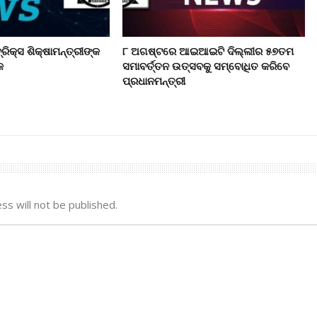
ିକ୍ସ ଶିକ୍ଷାମନ୍ତ୍ରୀଙ୍କ
୮ ଅଗଷ୍ଟରେ ଆଇଆଇଟି ଦିଲ୍ଲୀର ୫୭ତମ
କ
ସମାବର୍ତ୍ତନ ଉତ୍ସବକୁ ସମ୍ବୋଧିତ କରିବେ
ପ୍ରଧାନମନ୍ତ୍ରୀ
ss will not be published.