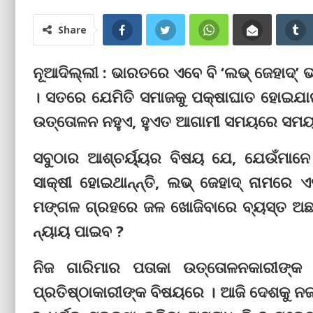
Share
ନୂଆଦିଲ୍ଲୀ : ଭାରତରେ ଏବେ ବି ‘ଲଭ୍‌ ଜେହାଦ୍‌’ ଭ
। ସତରେ ଯେମିତି ସମାଜକୁ ପକ୍ଷାଘାତ ହୋଇଯାଇଛି
ଉତ୍ତୋଳନ ନହୁଏ, ହୁଏତ ଆଗାମୀ ସମୟରେ ସମୟ କ
ସବୁଠାର ଆଶ୍ଚର୍ୟ୍ୟର ବିଷୟ ଯେ, ଯେଉଁମାନେ
ସାକ୍ଷୀ ହୋଇଥାନ୍‌ନ୍ତି, ଲଭ୍ ଜେହାଦ୍ ନାମରେ 
ମଙ୍ଗଳ ଗ୍ରହରେ ଜଳ ଖୋଜିବାରେ ବ୍ୟସ୍ତ ଅଛନ୍ତ
ନ୍ୟାୟ ପାଇବ ?
ନିଜ ଗାରିମାର ପତାକା ଉତ୍ତୋଳନକାରୀଙ୍କ 
ପ୍ରତିଷ୍ଠାକାରୀଙ୍କ ବିଷୟରେ । ଆଜି ଦେଶକୁ ନ