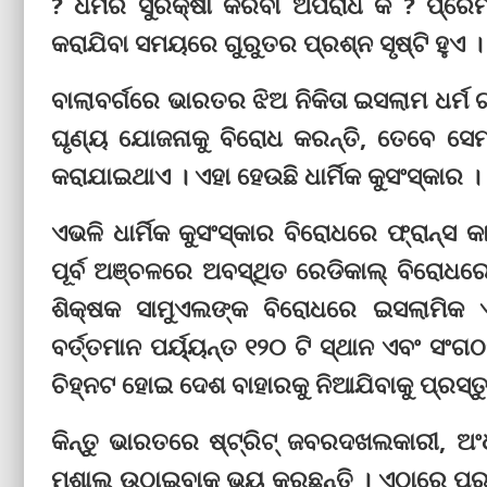
? ଧର୍ମର ସୁରକ୍ଷା କରିବା ଅପରାଧ କି ? ପ୍ର
କରାଯିବା ସମୟରେ ଗୁରୁତର ପ୍ରଶ୍ନ ସୃଷ୍ଟି ହୁଏ ।
ବାଲାବର୍ଗରେ ଭାରତର ଝିଅ ନିକିତା ଇସଲାମ ଧର୍ମ
ଘୃଣ୍ୟ ଯୋଜନାକୁ ବିରୋଧ କରନ୍ତି, ତେବେ ସେମା
କରାଯାଇଥାଏ । ଏହା ହେଉଛି ଧାର୍ମିକ କୁସଂସ୍କାର ।
ଏଭଳି ଧାର୍ମିକ କୁସଂସ୍କାର ବିରୋଧରେ ଫ୍ରାନ୍ସ 
ପୂର୍ବ ଅଞ୍ଚଳରେ ଅବସ୍ଥିତ ରେଡିକାଲ୍ ବିରୋଧରେ 
ଶିକ୍ଷକ ସାମୁଏଲଙ୍କ ବିରୋଧରେ ଇସଲାମିକ ଏ
ବର୍ତ୍ତମାନ ପର୍ୟ୍ୟନ୍ତ ୧୨୦ ଟି ସ୍ଥାନ ଏବଂ ସଂ
ଚିହ୍ନଟ ହୋଇ ଦେଶ ବାହାରକୁ ନିଆଯିବାକୁ ପ୍ରସ୍ତ
କିନ୍ତୁ ଭାରତରେ ଷ୍ଟ୍ରିଟ୍ ଜବରଦଖଲକାରୀ, ଅଂଧ
ମଶାଲ ଉଠାଇବାକୁ ଭୟ କରୁଛନ୍ତି । ଏଠାରେ ପ୍ର‌ଶ