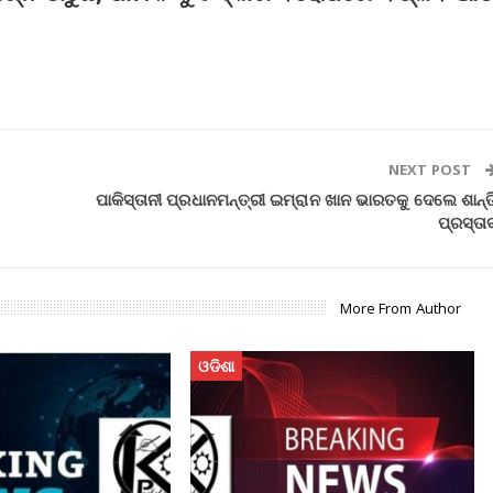
NEXT POST
ପାକିସ୍ତାନୀ ପ୍ରଧାନମନ୍ତ୍ରୀ ଇମ୍ରାନ ଖାନ ଭାରତକୁ ଦେଲେ ଶାନ୍ତ
ପ୍ରସ୍ତା
More From Author
ଓଡିଶା