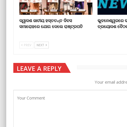
ଦ୍ୱାଦଶ ଜାତୀୟ ହସ୍ତତନ୍ତ ଦିବସ
ଭୁବନେଶ୍ୱରରେ ବ୍ର
ସମାରୋହରେ ଯୋଗ ଦେଲେ ରାଷ୍ଟ୍ରପତି
ତ୍ରୟୋଦଶ ବୈଠ
PREV
NEXT
LEAVE A REPLY
Your email addre