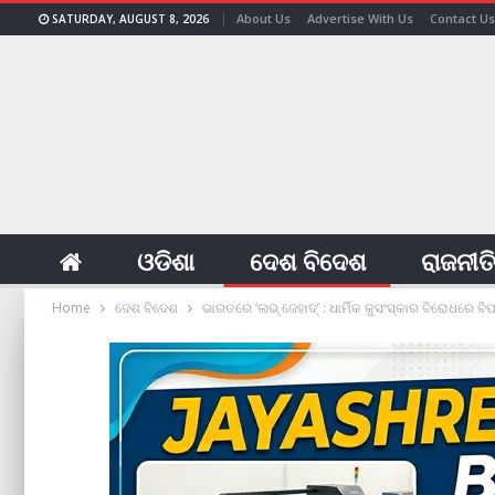
About Us
Advertise With Us
Contact Us
SATURDAY, AUGUST 8, 2026
ଓଡିଶା
ଦେଶ ବିଦେଶ
ରାଜନୀତ
Home
ଦେଶ ବିଦେଶ
ଭାରତରେ ‘ଲଭ୍ ଜେହାଦ୍’ : ଧାର୍ମିକ କୁସଂସ୍କାର ବିରୋଧରେ 