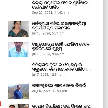
ଜିଲ୍ଲା ପ୍ରାଥମିକ ସଂଘର ନୂଆଁଖାଇ
ଭେଟଘାଟ ପାଳିତ
Sep 20, 2021, 11:42 am
ଧର୍ମପ୍ରାଣା ମହିଳା ଲକ୍ଷ୍ମୀପ୍ରିୟା
ତ୍ରିପାଠୀଙ୍କ ପରଲୋକ
Jul 15, 2024, 5:51 pm
ବାହୁଡ଼ାଯାତ୍ରା ଦେଖି ଫେରିବା ବେଳେ
ଦୁର୍ଘଟଣାରେ ମୃତ୍ୟୁ
Jul 18, 2024, 9:44 pm
ଟିଟିଲାଗଡ଼ ଜୁନିଅର ଓମ୍‌ ଭ୍ୟାଲି
ସ୍କୁଲରେ ବନ ମହୋତ୍ସବ ପାଳିତ :…
Jul 7, 2023, 12:34 pm
ପଞ୍ଚଭୂତରେ ଲୀନ ହେଲେ ନିମାଇଁ
Aug 6, 2024, 12:54 pm
କରୋନା ବିଭୀଷିକା : ଦୁଇ ଦିନରେ ବାପ