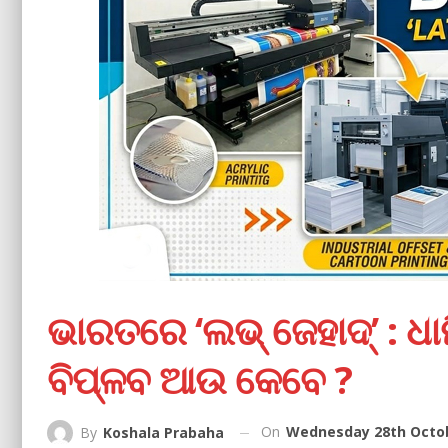
ଭାରତରେ ‘ଲଭ୍ ଜେହାଦ୍’ : ଧା
ବିପ୍ଳବ ଆଉ କେବେ ?
On
Wednesday 28th Octob
By
Koshala Prabaha