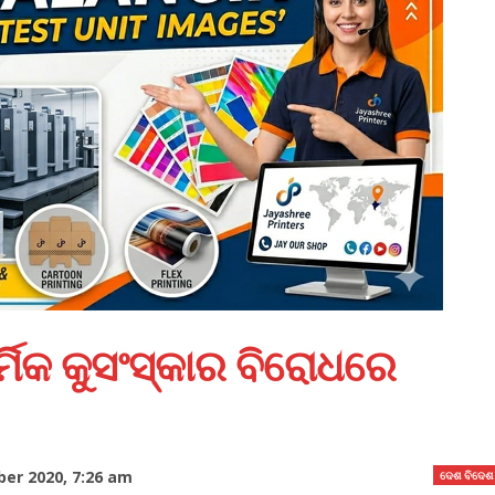
ର୍ମିକ କୁସଂସ୍କାର ବିରୋଧରେ
er 2020, 7:26 am
ଦେଶ ବିଦେଶ