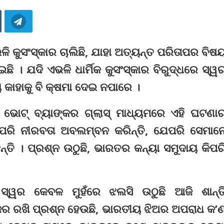
ଳି କୁସଂ‌ସ୍କାର ଚାଲିଛି, ଯାହା ଅତ୍ୟ‌ନ୍ତ ପରିତାପର ବିଷ
 । ଯଦି ଏଭଳି ଧାର୍ମିକ କୁସଂସ୍କାର ବିରୁଦ୍ଧରେ ସ୍ୱ
ାହାକୁ ବି କ୍ଷମା ଦେଇ ନପାରେ ।
 ଭୋଟ୍ ବ୍ୟାଙ୍କର ଗ୍ଲାସ୍ ମାଧ୍ୟମରେ ଏହି ଘଟଣା
ଏପରି ନୀରବତା ଅବଲ‌ମ୍ବନ କରି‌ନ୍ତି, ଯେପରି ସେମାନ
ି । ପ୍ରଶ୍ନ ଉଠୁଛି, ଭାରତର କନ୍ୟା ସମୁଦାୟ କିପର
ସ୍ୱର କେବଳ ମୁହଁରେ ଝଲସି ଉଠୁଛି ଆଜି ଶାନ୍ତ
ଜର ରଖି ପ୍ରଶ୍ନ ହେଉଛି, ଭାରତୀୟ ଝିଅର ଅପରାଧ କ’