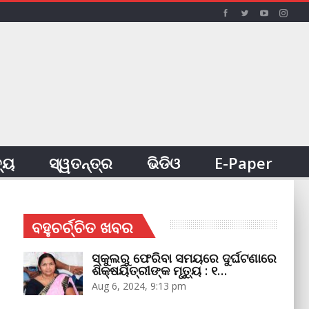
ତ୍ୟ
ସ୍ୱତନ୍ତ୍ର
ଭିଡିଓ
E-Paper
ବହୁଚର୍ଚ୍ଚିତ ଖବର
ସ୍କୁଲରୁ ଫେରିବା ସମୟରେ ଦୁର୍ଘଟଣାରେ
ଶିକ୍ଷୟିତ୍ରୀଙ୍କ ମୃତ୍ୟୁ : ୧…
Aug 6, 2024, 9:13 pm