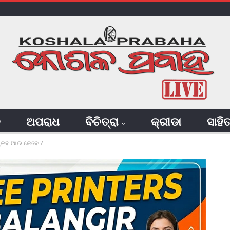
ି
ଅପରାଧ
ବିଚିତ୍ରା
କ୍ରୀଡା
ସାହି
ବିପ୍ଳବ ଆଉ କେବେ ?