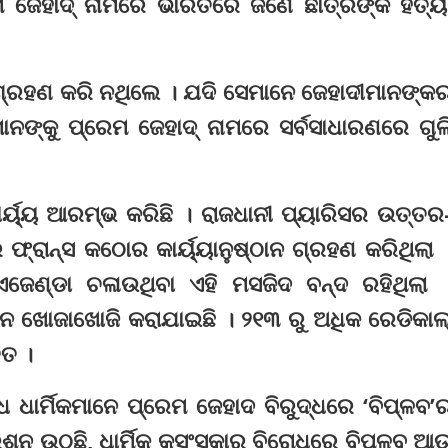
େମ ଜେହାଦ୍ ନାମରେ ଭାରତରେ ଜଣେ ଛାତ୍ରଙ୍କ ହତ୍ୟ
 ଗ୍ରହଣ କରି ନଥିଲେ । ଯଦି ସେମାନେ ଜେହାଦୀମାନଙ୍କ
ନଙ୍କୁ ପ୍ରେମ ଜେହାଦ୍ ନାମରେ ସର୍ବସାଧାରଣରେ ଗୁଳ
କାର୍ୟ୍ୟ ଆରମ୍ଭ କରିଛି । ରାଜଧାନୀ ପ୍ୟାରିସର ଉତ୍ତର
ଫ୍ରାନ୍ସ କଠୋର କାର୍ୟ୍ୟାନୁଷ୍ଠାନ ଗ୍ରହଣ କରିଥିଲା 
ଜେଣ୍ଡା ଚଳାଉଥିବା ଏହି ମସଜିଦ ବନ୍ଦ ରହିଥିଲା 
ଗଠନ ଖୋଜାଖୋଜି କରାଯାଇଛି । ୨୧୩ ରୁ ଅଧିକ ରେଡିକାଲ
ୁତ ।
 ଧାର୍ମିକମାନେ ପ୍ରେମ ଜେହାଦ ବିରୁଦ୍ଧରେ ‘ବିପ୍ଳବ’
୍ନ ଉଠୁଛି, ଧାର୍ମିକ କୁସଂସ୍କାର ବିରୋଧରେ ବିପ୍ଳବ ଆ