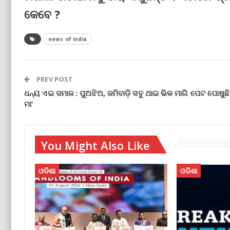
କେବେ ?
news of india
PREV POST
ଧନ୍ୟ ଏଇ ସମାଜ : ପୁଅଝିଅ, ଜମିବାଡ଼ି ସବୁ ଥାଇ ଭିକ ମାଗି ପେଟ ପୋଷୁଛି
ମା’
You Might Also Like
ଓଡିଶା
ଓଡିଶା