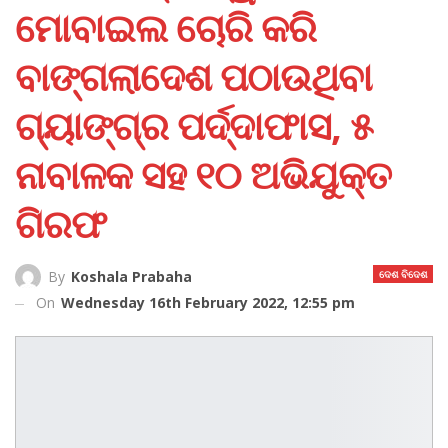
ମୋବାଇଲ ଚୋରି କରି
ବାଙ୍ଗଲାଦେଶ ପଠାଉଥିବା
ଗ୍ୟାଙ୍ଗ୍‌ର ପର୍ଦ୍ଦାଫାସ, ୫
ନାବାଳକ ସହ ୧୦ ଅଭିଯୁକ୍ତ
ଗିରଫ
ଦେଶ ବିଦେଶ
By
Koshala Prabaha
On
Wednesday 16th February 2022, 12:55 pm