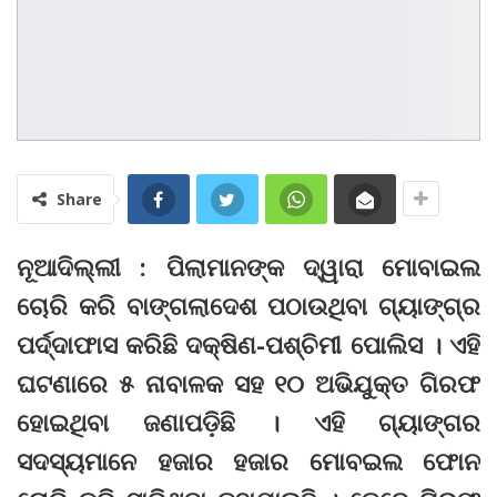
Share
ନୂଆଦିଲ୍ଲୀ : ପିଲାମାନଙ୍କ ଦ୍ୱାରା ମୋବାଇଲ
ଚୋରି କରି ବାଙ୍ଗଲାଦେଶ ପଠାଉଥିବା ଗ୍ୟାଙ୍ଗ୍‌ର
ପର୍ଦ୍ଦାଫାସ କରିଛି ଦକ୍ଷିଣ-ପଶ୍ଚିମୀ ପୋଲିସ । ଏହି
ଘଟଣାରେ ୫ ନାବାଳକ ସହ ୧୦ ଅଭିଯୁକ୍ତ ଗିରଫ
ହୋଇଥିବା ଜଣାପଡ଼ିଛି । ଏହି ଗ୍ୟାଙ୍ଗର
ସଦସ୍ୟମାନେ ହଜାର ହଜାର ମୋବଇଲ ଫୋନ