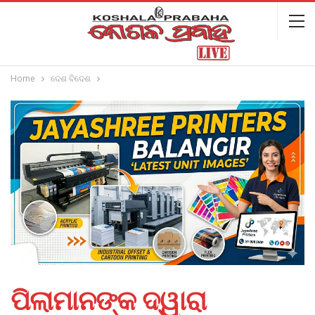
Home
ଦେଶ ବିଦେଶ
ପିଲାମାନଙ୍କ ଦ୍ୱାରା