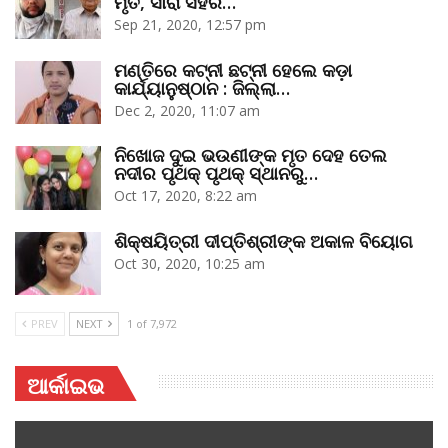
ମୃତ, ସାରା ସହର…
Sep 21, 2020, 12:57 pm
ମଣ୍ତିରେ କଟ୍‌ନୀ ଛଟ୍‌ନୀ ହେଲେ କଡ଼ା
କାର୍ଯ୍ୟାନୁଷ୍ଠାନ : ଜିଲ୍ଲା…
Dec 2, 2020, 11:07 am
ନିଖୋଜ ଦୁଇ ଭଉଣୀଙ୍କ ମୃତ ଦେହ ତେଲ
ନଦୀର ପୃଥକ୍‌ ପୃଥକ୍‌ ସ୍ଥାନରୁ…
Oct 17, 2020, 8:22 am
ଶିକ୍ଷୟିତ୍ରୀ ଦୀପ୍ତିଶ୍ରୀଙ୍କ ଅକାଳ ବିୟୋଗ
Oct 30, 2020, 10:25 am
PREV
NEXT
1 of 7,972
ଆର୍କାଇଭ