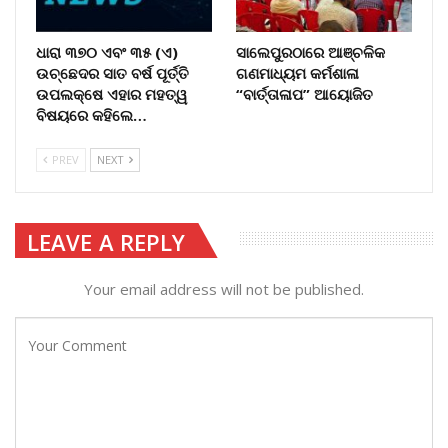
ଧାରା ୩୭୦ ଏବଂ ୩୫ (ଏ)
ସାଲେପୁରଠାରେ ଆଞ୍ଚଳିକ
ଉଚ୍ଛେଦର ସାତ ବର୍ଷ ପୂର୍ତ୍ତି
ଗଣମାଧ୍ୟମ କର୍ମଶାଳା
ଉପଲକ୍ଷେ ଏହାର ମହତ୍ୱ
“ବାର୍ତ୍ତାଳାପ” ଆୟୋଜିତ
ବିଷୟରେ କହିଲେ…
PREV
NEXT
LEAVE A REPLY
Your email address will not be published.