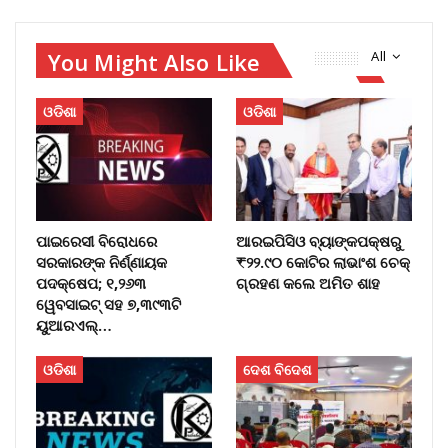
You Might Also Like
All
ଓଡିଶା
ଓଡିଶା
ପାଇରେସୀ ବିରୋଧରେ
ଆରଇପିସିଓ ବ୍ୟାଙ୍କପକ୍ଷରୁ
ସରକାରଙ୍କ ନିର୍ଣ୍ଣାୟକ
₹୨୨.୯୦ କୋଟିର ଲାଭାଂଶ ଚେକ୍
ପଦକ୍ଷେପ; ୧,୨୬୩
ଗ୍ରହଣ କଲେ ଅମିତ ଶାହ
ୱେବସାଇଟ୍ ସହ ୭,୩୯୩ଟି
ୟୁଆରଏଲ୍…
ଓଡିଶା
ଦେଶ ବିଦେଶ