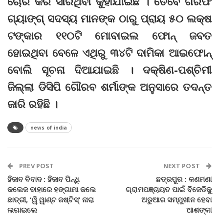
ଚୋରି କରି ସାରିଥିବା କୁହାଯାଇଛି । ତେବେ ଗିରଫ
ଗ୍ୟାଙ୍ଗ୍‌ ସଦସ୍ୟ ମାନଙ୍କ ଠାରୁ ପ୍ରାୟ ୫୦ ଲକ୍ଷ
ଟଙ୍କାର ୧୧୦ଟି ମୋବାଇଲ ଫୋନ୍‌ ଜବତ
ହୋଇଥିବା ବେଳେ ଏଥିରୁ ୩୪ଟି ଦାମିକା ଆଇଫୋନ୍‌
ବୋଲି ସୂଚନା ଦିଆଯାଇଛି । ଦକ୍ଷିଣ-ପଶ୍ଚିମୀ
ଜିଲ୍ଲା ଡିସିପି ଗୌରବ ଶର୍ମାଙ୍କ ଅନୁସାରେ ତଦନ୍ତ
ଜାରି ରହିଛି ।
news of india
PREV POST
NEXT POST
ହିଜାବ ବିବାଦ : ହିଜାବ ପିନ୍ଧି
ଛତ୍ରପୁର : କଣମଣା
କଲେଜ ବାହାରେ ହଙ୍ଗାମା କଲେ
ଗ୍ରାମପଞ୍ଚାୟତ ପାଇଁ ବିଜେଡିକୁ
ଛାତ୍ରୀ, ‘ୱି ୱାଣ୍ଟ ଜଷ୍ଟିସ୍‌’ ନାରା
ଅଡୁଆର ସମ୍ମୁଖୀନ ହେବା
ଲଗାଇଲେ
ଆଶଙ୍କା