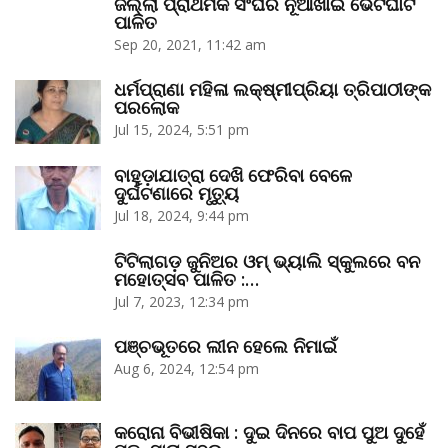
ଜିଲ୍ଲା ପ୍ରାଥମିକ ସଂଘର ନୂଆଁଖାଇ ଭେଟଘାଟ
ପାଳିତ
Sep 20, 2021, 11:42 am
ଧର୍ମପ୍ରାଣା ମହିଳା ଲକ୍ଷ୍ମୀପ୍ରିୟା ତ୍ରିପାଠୀଙ୍କ
ପରଲୋକ
Jul 15, 2024, 5:51 pm
ବାହୁଡ଼ାଯାତ୍ରା ଦେଖି ଫେରିବା ବେଳେ
ଦୁର୍ଘଟଣାରେ ମୃତ୍ୟୁ
Jul 18, 2024, 9:44 pm
ଟିଟିଲାଗଡ଼ ଜୁନିଅର ଓମ୍‌ ଭ୍ୟାଲି ସ୍କୁଲରେ ବନ
ମହୋତ୍ସବ ପାଳିତ :…
Jul 7, 2023, 12:34 pm
ପଞ୍ଚଭୂତରେ ଲୀନ ହେଲେ ନିମାଇଁ
Aug 6, 2024, 12:54 pm
କରୋନା ବିଭୀଷିକା : ଦୁଇ ଦିନରେ ବାପ ପୁଅ ଦୁହେଁ