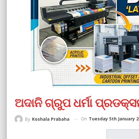
ଅଦାନି ଗ୍ରୁପ ଧର୍ମା ପ୍ରଡ
On
Tuesday 5th January 2
By
Koshala Prabaha