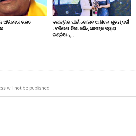
ାନ ଅଭିନେତା ଭରତ
ବଲାଙ୍ଗିର ପାଇଁ ଗୌରବ ଆଣିଲେ ଶୁଭମ୍ ଦର୍ଜୀ
ାକ
: ବଲିଉଡ ଡିଭା ଜରିନ୍ ଖାନଙ୍କ ଦ୍ୱାରା
ଇଣ୍ଡିଆନ୍…
ss will not be published.