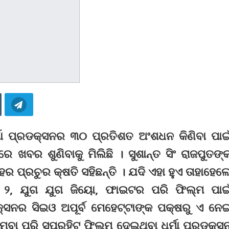
୍ମା ପ୍ରଡକ୍ସନର ୩୦ ପ୍ରତିଶତ ଅଂଶଧନ କିଣିବା ପାଇ
 ଖବର ଶୁଣିବାକୁ ମିଲିଛି । ସୁଶାନ୍ତ ସିଂ ରାଜପୁତଙ୍
ର ପ୍ରଚୁର କ୍ଷତି ସହିଛନ୍ତି । ଯଦି ଏହା ହୁଏ ତାହାହେଲ
୨, ଯୁଗ ଯୁଗ ଜିୟୋ, ଫାଇଟର ପରି ଫିଲ୍ମ ପାଇ
ଡକ୍ସନର ସିଇଓ ଅପୂର୍ବ ମେହେଟ୍ଟାଙ୍କ ପକ୍ଷରୁ ଏ ନେ
ମ୍ବା ପରି ସୁପରହିଟ ଫିଲ୍ମ ଦେଇଥିବା ଧର୍ମା ପ୍ରଡକ୍ସ