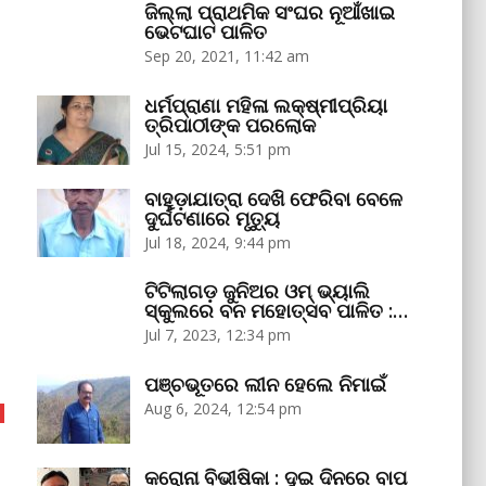
ଜିଲ୍ଲା ପ୍ରାଥମିକ ସଂଘର ନୂଆଁଖାଇ
ଭେଟଘାଟ ପାଳିତ
Sep 20, 2021, 11:42 am
ଧର୍ମପ୍ରାଣା ମହିଳା ଲକ୍ଷ୍ମୀପ୍ରିୟା
ତ୍ରିପାଠୀଙ୍କ ପରଲୋକ
Jul 15, 2024, 5:51 pm
ବାହୁଡ଼ାଯାତ୍ରା ଦେଖି ଫେରିବା ବେଳେ
ଦୁର୍ଘଟଣାରେ ମୃତ୍ୟୁ
Jul 18, 2024, 9:44 pm
ଟିଟିଲାଗଡ଼ ଜୁନିଅର ଓମ୍‌ ଭ୍ୟାଲି
ସ୍କୁଲରେ ବନ ମହୋତ୍ସବ ପାଳିତ :…
Jul 7, 2023, 12:34 pm
ପଞ୍ଚଭୂତରେ ଲୀନ ହେଲେ ନିମାଇଁ
Aug 6, 2024, 12:54 pm
କରୋନା ବିଭୀଷିକା : ଦୁଇ ଦିନରେ ବାପ