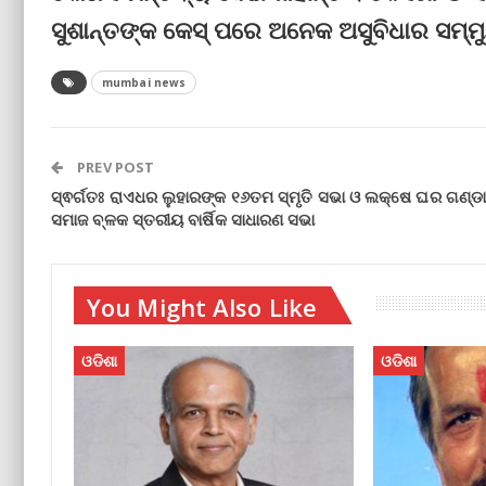
ସୁଶାନ୍ତଙ୍କ କେସ୍‌ ପରେ ଅନେକ ଅସୁବିଧାର ସମ୍ମ
mumbai news
PREV POST
ସ୍ଵର୍ଗତଃ ରାଏଧର ଲୁହାରଙ୍କ ୧୬ତମ ସ୍ମୃତି ସଭା ଓ ଲକ୍ଷେ ଘର ଗଣ୍ଡ
ସମାଜ ବ୍ଳକ ସ୍ତରୀୟ ବାର୍ଷିକ ସାଧାରଣ ସଭା
You Might Also Like
ଓଡିଶା
ଓଡିଶା