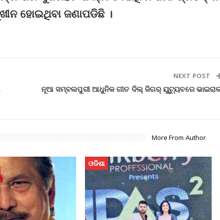
ୁଖୀନ ହୋଇଥିବା ଜଣାପଡିଛି ।
NEXT POST
ା
ନୂଆ ସମ୍ବଲପୁରୀ ଆଧୁନିକ ଗୀତ ଦିଲ୍ ଜିଗର୍ ୟୁଟ୍ୟୁବରେ ଭାଇରାଲ
More From Author
ଓଡିଶା