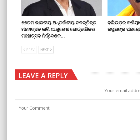
୫୭ତମ ଭାରତୀୟ ଅନ୍ତର୍ଜାତୀୟ ଚଳଚ୍ଚିତ୍ର
ବଲିଉଡ଼ର ବର୍ଷୀୟ
ମହୋତ୍ସବ ଲାଗି ଆଶୁତୋଷ ଗୋଓ୍ବାରିକର
କପୁରଙ୍କ ପରଲେ
ମହୋତ୍ସବ ନିର୍ଦ୍ଦେଶକ…
PREV
NEXT
LEAVE A REPLY
Your email addre