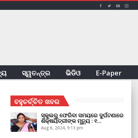
ତ୍ୟ
ସ୍ୱତନ୍ତ୍ର
ଭିଡିଓ
E-Paper
ବହୁଚର୍ଚ୍ଚିତ ଖବର
ସ୍କୁଲରୁ ଫେରିବା ସମୟରେ ଦୁର୍ଘଟଣାରେ
ଶିକ୍ଷୟିତ୍ରୀଙ୍କ ମୃତ୍ୟୁ : ୧…
Aug 6, 2024, 9:13 pm