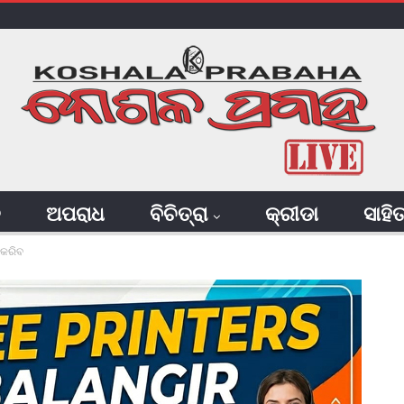
ି
ଅପରାଧ
ବିଚିତ୍ରା
କ୍ରୀଡା
ସାହି
 କରିବ