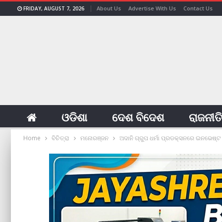
About Us
Advertise With Us
Contact Us
FRIDAY, AUGUST 7, 2026
ଓଡିଶା
ଦେଶ ବିଦେଶ
ରାଜନୀତ
Home
ବିଚିତ୍ରା
ମନୋରଞ୍ଜନ
ଅଦାନି ଗ୍ରୁପ ଧର୍ମା ପ୍ରଡକ୍ସନରେ ଇନଭେଷ୍ଟ