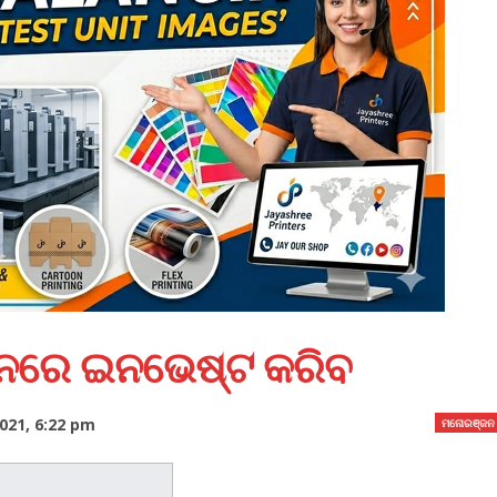
କ୍ସନରେ ଇନଭେଷ୍ଟ କରିବ
021, 6:22 pm
ମନୋରଞ୍ଜନ