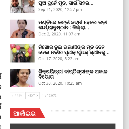
ପୁଅ ଦୁହେଁ ମୃତ, ସାରା ସହର…
Sep 21, 2020, 12:57 pm
ମଣ୍ତିରେ କଟ୍‌ନୀ ଛଟ୍‌ନୀ ହେଲେ କଡ଼ା
କାର୍ଯ୍ୟାନୁଷ୍ଠାନ : ଜିଲ୍ଲା…
Dec 2, 2020, 11:07 am
ନିଖୋଜ ଦୁଇ ଭଉଣୀଙ୍କ ମୃତ ଦେହ
ତେଲ ନଦୀର ପୃଥକ୍‌ ପୃଥକ୍‌ ସ୍ଥାନରୁ…
Oct 17, 2020, 8:22 am
ଶିକ୍ଷୟିତ୍ରୀ ଦୀପ୍ତିଶ୍ରୀଙ୍କ ଅକାଳ
ଁ
ବିୟୋଗ
Oct 30, 2020, 10:25 am
କ
େ
PREV
NEXT
1 of 7,972
ଁ
ଆର୍କାଇଭ
ଇ
ନ