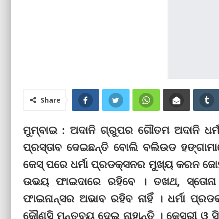
Share
ମୁମ୍ବାଇ : ଅଦାନି ଗ୍ରୁପର ଗୌତମ ଅଦାନି ଧର
ପ୍ରସ୍ତାବ ଦେଇଛନ୍ତି ବୋଲି ବଲିଉଡ ହଙ୍ଗାମାରେ
କେସ୍‌ ପରେ ଧର୍ମା ପ୍ରଡକ୍ସନର ମୁଖ୍ୟ କରନ ଜୋହ
ଉଭୟ ଫାଇଦାରେ ରହିବେ । ତଖଥ, ସ୍ତୋନା 
ଫାଇନାନ୍ସର ଅଭାବ ରହିବ ନାହିଁ । ଧର୍ମା ପ୍ର
କୌଣସି ମନ୍ତବ୍ୟ ଦେଇ ନାହାନ୍ତି । କେସରୀ ଓ ସି