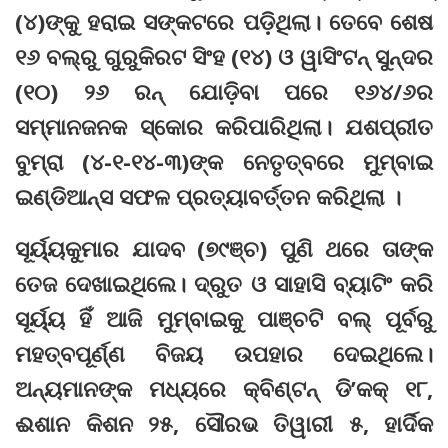
(୪)ଙ୍କୁ ହରାଇ ସଙ୍କଟରେ ପଡ଼ିଥିଲା। ତେବେ ଶେଷ
୧୬ ବଲ୍‌ରୁ ଗୁରୁକିରଟ ସିଂହ (୧୪) ଓ ୱାସିଂଟନ୍ ସୁନ୍ଦର
(୧୦) ୨୬ ରନ୍ ଯୋଡ଼ିବା ପରେ ୧୬୪/୬ର
ସମ୍ମାନଜନକ ସ୍କୋର କରିପାରିଥିଲା। ଯଶପ୍ରୀତ
ବୁମ୍‌ରା (୪-୧-୧୪-୩)ଙ୍କ ନେତୃତ୍ବରେ ମୁମ୍ବାଇ
ଇଣ୍ଡିଆନ୍ସ ସଫଳ ପ୍ରତ୍ୟାବର୍ତ୍ତନ କରିଥିଲା ।
ସୂର୍ୟ୍ୟକୁମାର ଯାଦବ (୭୯ଞ୍ଚ) ପୁଣି ଥରେ ତାଙ୍କ
ତେଜ ଦେଖାଇଥିଲେ। ଦ୍ରୁତ ଓ ସାହାସି ବ୍ୟାଟିଂ କରି
ସୂର୍ୟ୍ୟ ହିଁ ଆଜି ମୁମ୍ବାଇକୁ ପାଞ୍ଚଟି ବଲ୍ ପୂର୍ବରୁ
ମହତ୍ବପୂର୍ଣ୍ଣ ବିଜୟ ଉପହାର ଦେଇଥିଲେ।
ଅନ୍ୟମାନଙ୍କ ମଧ୍ୟରେ କ୍ବିଣ୍ଟନ୍ ଡି’କକ୍ ୧୮,
ଈଶାନ କିଶନ ୨୫, ସୌରଭ ତିୱାରୀ ୫, ହାର୍ଦିକ