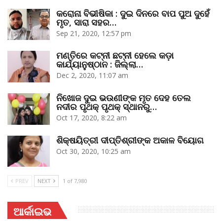
କରୋନା ବିଭୀଷିକା : ଦୁଇ ଦିନରେ ବାପ ପୁଅ ଦୁହେଁ
ମୃତ, ସାରା ସହର…
Sep 21, 2020, 12:57 pm
ମଣ୍ତିରେ କଟ୍‌ନୀ ଛଟ୍‌ନୀ ହେଲେ କଡ଼ା
କାର୍ଯ୍ୟାନୁଷ୍ଠାନ : ଜିଲ୍ଲା…
Dec 2, 2020, 11:07 am
ନିଖୋଜ ଦୁଇ ଭଉଣୀଙ୍କ ମୃତ ଦେହ ତେଲ
ନଦୀର ପୃଥକ୍‌ ପୃଥକ୍‌ ସ୍ଥାନରୁ…
Oct 17, 2020, 8:22 am
ଶିକ୍ଷୟିତ୍ରୀ ଦୀପ୍ତିଶ୍ରୀଙ୍କ ଅକାଳ ବିୟୋଗ
Oct 30, 2020, 10:25 am
PREV
NEXT
1 of 7,980
ଆର୍କାଇଭ