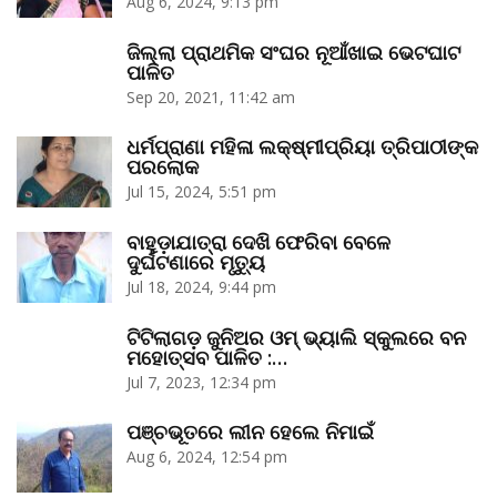
Aug 6, 2024, 9:13 pm
ଜିଲ୍ଲା ପ୍ରାଥମିକ ସଂଘର ନୂଆଁଖାଇ ଭେଟଘାଟ
ପାଳିତ
Sep 20, 2021, 11:42 am
ଧର୍ମପ୍ରାଣା ମହିଳା ଲକ୍ଷ୍ମୀପ୍ରିୟା ତ୍ରିପାଠୀଙ୍କ
ପରଲୋକ
Jul 15, 2024, 5:51 pm
ବାହୁଡ଼ାଯାତ୍ରା ଦେଖି ଫେରିବା ବେଳେ
ଦୁର୍ଘଟଣାରେ ମୃତ୍ୟୁ
Jul 18, 2024, 9:44 pm
ଟିଟିଲାଗଡ଼ ଜୁନିଅର ଓମ୍‌ ଭ୍ୟାଲି ସ୍କୁଲରେ ବନ
ମହୋତ୍ସବ ପାଳିତ :…
Jul 7, 2023, 12:34 pm
ପଞ୍ଚଭୂତରେ ଲୀନ ହେଲେ ନିମାଇଁ
Aug 6, 2024, 12:54 pm