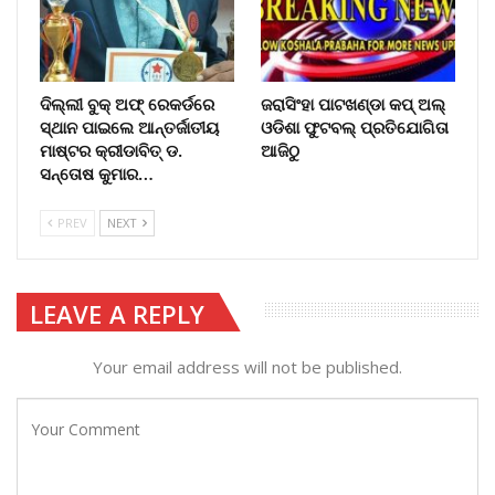
ଦିଲ୍ଲୀ ବୁକ୍ ଅଫ୍‌ ରେକର୍ଡରେ
ଜରାସିଂହା ପାଟଖଣ୍ଡା କପ୍ ଅଲ୍
ସ୍ଥାନ ପାଇଲେ ଆନ୍ତର୍ଜାତୀୟ
ଓଡିଶା ଫୁଟବଲ୍ ପ୍ରତିଯୋଗିତା
ମାଷ୍ଟର କ୍ରୀଡାବିତ୍ ଡ.
ଆଜିଠୁ
ସନ୍ତୋଷ କୁମାର…
PREV
NEXT
LEAVE A REPLY
Your email address will not be published.