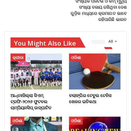
ସଂଖ୍ୟକ ପଜିଟିଭ ଓ କମ୍ ମୃତ୍ୟୁ
ସଂଖ୍ୟା ବଜାୟ ରଖିଥିବା ଦେଶ
ଗୁଡ଼ିକ ମଧ୍ୟରେ କ୍ରମାଗତ ଭାବେ
ରହିପାରିଛି ଭାରତ
You Might Also Like
All
କ୍ରୀଡା
ଓଡିଶା
ଆନ୍ତଃଜିଲ୍ଲା ସିଏମ୍‌
ବଲାଙ୍ଗିର ଟେବୁଲ ଟେନିସ
ଟ୍ରଫି-୨୦୨୬ ଫୁଟବଲ
ଖେଳର ଇତିକଥା
ଚାମ୍ପିୟନସିପ୍‌ ଉଦ୍‌ଘାଟିତ
ଓଡିଶା
ଓଡିଶା