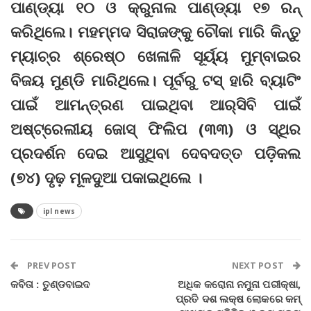
ପାଣ୍ଡ୍ୟା‌ ୧୦ ଓ କ୍ରୁନାଲ ପାଣ୍ଡ୍ୟା ୧୭ ରନ୍
କରିଥିଲେ। ମହମ୍ମଦ ସିରାଜଙ୍କୁ ଚୌକା ମାରି କିନ୍ତୁ
ମ୍ୟାଚ୍‌ର ଶ୍ରେଷ୍ଠ ଖେଳାଳି ସୂର୍ୟ୍ୟ ମୁମ୍ବାଇର
ବିଜୟ ମୁଣ୍ଡି ମାରିଥିଲେ। ପୂର୍ବରୁ ଟସ୍ ହାରି ବ୍ୟାଟିଂ
ପାଇଁ ଆମନ୍ତ୍ରଣ ପାଇଥିବା ଆର୍‌ସିବି ପାଇଁ
ଅଷ୍ଟ୍ରେଲୀୟ ଜୋସ୍ ଫିଲିପ (୩୩) ଓ ସ୍ଥିର
ପ୍ରଦର୍ଶନ ଦେଇ ଆସୁଥିବା ଦେବଦତ୍ତ ପଡ଼ିକଲ
(୭୪) ଦୃଢ଼ ମୂଳଦୁଆ ପକାଇଥିଲେ ।
ipl news
PREV POST
NEXT POST
କବିତା : ତୁଣ୍ଡବାଇଦ
ଅଧିକ କରୋନା ନମୁନା ପରୀକ୍ଷା,
ପ୍ରତି ଦଶ ଲକ୍ଷ ଲୋକରେ କମ୍