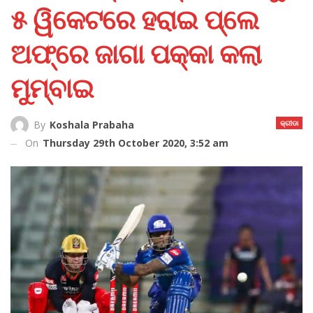
୫ ୱିକେଟରେ ହରାଇ ପ୍ଲେ
ଅଫ୍‌ରେ ଜାଗା ପକ୍କା କଲା
ମୁମ୍ବାଇ
କ୍ରୀଡା
By
Koshala Prabaha
On
Thursday 29th October 2020, 3:52 am