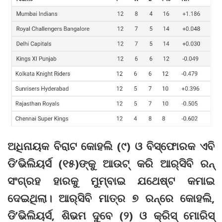
ଅଧିନାୟକ ବିରାଟ କୋହଲି (୯) ଓ ବିସ୍ଫୋରକ ଏବି
ଡି’ଭିଲିୟର୍ସ (୧୫)ଙ୍କୁ ଆଉଟ୍ କରି ଆର୍‌ସିବି ରନ୍
ସଂଗ୍ରହ ହାରକୁ ମୁମ୍ବାଇ ଯଥେଷ୍ଟ କମାଇ
ଦେଇଥିଲା। ଆର୍‌ସିବି ମାତ୍ର ୭ ରନ୍‌ରେ କୋହଲି,
ଡି’ଭିଲିୟର୍ସ, ଶିଭମ ଦୁବେ (୨) ଓ କ୍ରିସ୍ ମୋରିସ୍