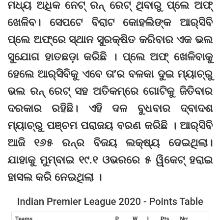
ମଧ୍ୟ ଅଧିକ ‌ନେଟ୍ ରନ୍ ରେଟ୍ ଥିବାରୁ ପ୍ଲେ ଅଫ୍
ଖେଳିବ। ସେପଟେ ବିରାଟ କୋହଲିଙ୍କ ଆର୍‌ସିବି
ପ୍ଲେ ଅଫ୍‌ରେ ସ୍ଥାନ ସୁରକ୍ଷିତ କରିବାର ଏକ ଭଲ
ସୁଯୋଗ ହାତଛଡ଼ା‌ କରିଛି । ପ୍ଲେ ଅଫ୍ ଖେଳିବାକୁ
ହେଲେ ଆର୍‌ସିବିକୁ ଏବେ ତା’ର ବଳକା‌ ଦୁଇ ମ୍ୟାଚ୍‌ରୁ
ଭଲ ରନ୍‌ ରେଟ୍‌ ସହ ଅତିକମ୍‌ରେ ଗୋଟିକୁ ଜିତିବାର
ଦରକାର ରହିଛି। ଏହି ଦଳ ବୁଧବାର ଦ୍ବାଦଶ
ମ୍ୟାଚ୍‌ରୁ ପଞ୍ଚମ ପରାଜୟ ବରଣ କରିଛି । ଆର୍‌ସିବି
ଆଜି ୧୬୫ ରନ୍‌ର ବିଜୟ ଲକ୍ଷ୍ୟ ଦେଇଥିଲା।
ଯାହାକୁ ମୁମ୍ବାଇ ୧୯.୧ ଓଭରରେ ୫ ୱିକେଟ୍ ହରାଇ
ହାସଲ କରି ନେଇଥିଲା ।