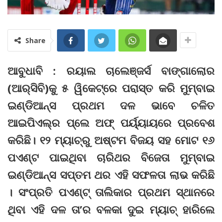
Share
ଆବୁଧାବି : ରୟାଲ ଚାଲେଞ୍ଜର୍ସ ବାଙ୍ଗାଲୋର
(ଆର୍‌ସିବି)କୁ ୫ ୱିକେଟ୍‌ରେ ପରାସ୍ତ କରି ମୁମ୍ବାଇ
ଇଣ୍ଡିଆନ୍ସ ପ୍ରଥମ ଦଳ ଭାବେ ଚଳିତ
ଆଇପିଏଲ୍‌ର ପ୍ଲେ ଅଫ୍ ପର୍ୟ୍ୟାୟରେ ପ୍ରବେଶ
କରିଛି। ୧୨ ମ୍ୟାଚ୍‌ରୁ ଅଷ୍ଟମ ବିଜୟ ସହ ମୋଟ ୧୬
ପଏଣ୍ଟ ପାଇଥିବା ଚାରିଥର ବିଜେତା ମୁମ୍ବାଇ
ଇଣ୍ଡିଆନ୍ସ ସପ୍ତମ ଥର ଏହି ସଫଳତା ଲାଭ କରିଛି
। ସଂପ୍ରତି ପଏଣ୍ଟ୍‌ ତାଲିକାର ପ୍ରଥମ ସ୍ଥାନରେ
ଥିବା ଏହି ଦଳ ତା’ର ବଳକା ଦୁଇ ମ୍ୟାଚ୍ ହାରିଲେ