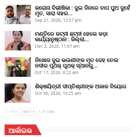
କରୋନା ବିଭୀଷିକା : ଦୁଇ ଦିନରେ ବାପ ପୁଅ ଦୁହେଁ
ମୃତ, ସାରା ସହର…
Sep 21, 2020, 12:57 pm
ମଣ୍ତିରେ କଟ୍‌ନୀ ଛଟ୍‌ନୀ ହେଲେ କଡ଼ା
କାର୍ଯ୍ୟାନୁଷ୍ଠାନ : ଜିଲ୍ଲା…
Dec 2, 2020, 11:07 am
ନିଖୋଜ ଦୁଇ ଭଉଣୀଙ୍କ ମୃତ ଦେହ ତେଲ
ନଦୀର ପୃଥକ୍‌ ପୃଥକ୍‌ ସ୍ଥାନରୁ…
Oct 17, 2020, 8:22 am
ଶିକ୍ଷୟିତ୍ରୀ ଦୀପ୍ତିଶ୍ରୀଙ୍କ ଅକାଳ ବିୟୋଗ
Oct 30, 2020, 10:25 am
PREV
NEXT
1 of 7,969
ଆର୍କାଇଭ