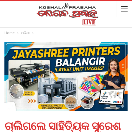
Home
ଓଡିଶା
ଚାଲିଗଲେ ସାହିତ୍ୟିକ ସୁରେଶ