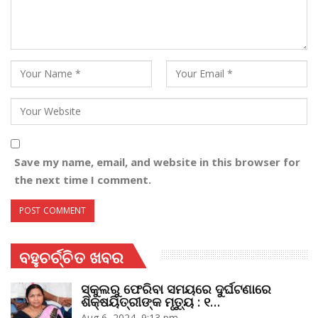
Save my name, email, and website in this browser for
the next time I comment.
ବହୁଚର୍ଚ୍ଚିତ ଖବର
ସ୍କୁଲରୁ ଫେରିବା ସମୟରେ ଦୁର୍ଘଟଣାରେ
ଶିକ୍ଷୟିତ୍ରୀଙ୍କ ମୃତ୍ୟୁ : ୧…
Aug 6, 2024, 9:13 pm