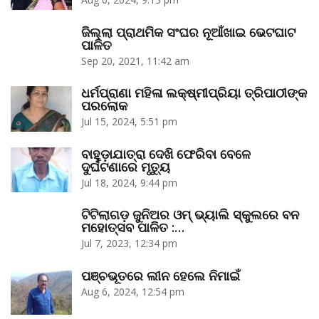
ଜିଲ୍ଲା ପ୍ରାଥମିକ ସଂଘର ନୂଆଁଖାଇ ଭେଟଘାଟ
ପାଳିତ
Sep 20, 2021, 11:42 am
ଧର୍ମପ୍ରାଣା ମହିଳା ଲକ୍ଷ୍ମୀପ୍ରିୟା ତ୍ରିପାଠୀଙ୍କ
ପରଲୋକ
Jul 15, 2024, 5:51 pm
ବାହୁଡ଼ାଯାତ୍ରା ଦେଖି ଫେରିବା ବେଳେ
ଦୁର୍ଘଟଣାରେ ମୃତ୍ୟୁ
Jul 18, 2024, 9:44 pm
ଟିଟିଲାଗଡ଼ ଜୁନିଅର ଓମ୍‌ ଭ୍ୟାଲି ସ୍କୁଲରେ ବନ
ମହୋତ୍ସବ ପାଳିତ :…
Jul 7, 2023, 12:34 pm
ପଞ୍ଚଭୂତରେ ଲୀନ ହେଲେ ନିମାଇଁ
Aug 6, 2024, 12:54 pm