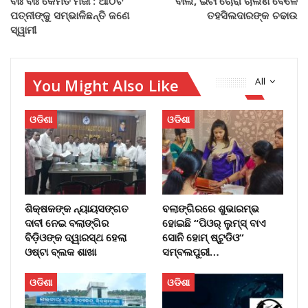
ବାଃ ବାଃ କେମିତି ମଜା : ଆଠଟି
ବାଲି, ଇଟା ଚୋରା ଚାଲଣ ବେଳେ
ପତ୍ନୀଙ୍କୁ ସମ୍ଭାଳିଛନ୍ତି ଜଣେ
ତହସିଲଦାରଙ୍କ ଚଢାଉ
ସ୍ୱାମୀ
You Might Also Like
All
ଓଡିଶା
ଓଡିଶା
ଶିକ୍ଷକଙ୍କ ନ୍ୟାୟସଙ୍ଗତ
ବଲାଙ୍ଗିରରେ ଶୁଭାରମ୍ଭ
ଦାବୀ ନେଇ ବଲାଙ୍ଗିର
ହୋଇଛି “ପିଓର୍ ଲୁମ୍ସ୍ ବାଏ
ବିଡ଼ିଓଙ୍କ ଦ୍ୱାରସ୍ଥ ହେଲା
ସୋନି ହୋମ୍ ଷ୍ଟୁଡିଓ”
ଓଷ୍ଟା ବ୍ଲକ ଶାଖା
ସମ୍ବଲପୁରୀ…
ଓଡିଶା
ଓଡିଶା