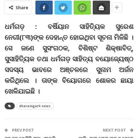
Share
ଧର୍ମଗଡ଼ : ବର୍ଷିୟାନ ସାହିତ୍ୟିକ ସୁରେଶ
ନେଗୀ(୮୩)ଙ୍କ ଦେହାନ୍ତ ହୋଇଥିବା ସୂଚନା ମିଳିଛି ।
ସେ ଜଣେ ସୁସଂଗଠକ, ବିଶିଷ୍ଟ ଶିକ୍ଷାବିତ୍‌,
ସୁସାହିତ୍ୟିକ ତଥା ଧର୍ମଗଡ଼ ସାହିତ୍ୟ ବୟୋଜ୍ୟେଷ୍ଠ
ସଦସ୍ୟ ଭାବରେ ଅଞ୍ଚଳରେ ସୁନାମ ଅର୍ଜନ
କରିଥିଲେ । ତାଙ୍କ ବିୟୋଗରେ ଶୋକର ଛାୟା
ଖେଳିଯାଇଛି ।
dharamgarh news
PREV POST
NEXT POST