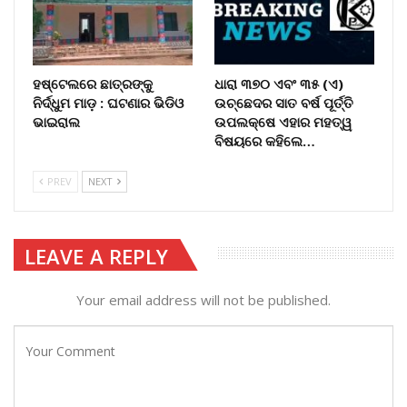
ହଷ୍ଟେଲରେ ଛାତ୍ରଙ୍କୁ
ଧାରା ୩୭୦ ଏବଂ ୩୫ (ଏ)
ନିର୍ଦ୍ଧୁମ ମାଡ଼ : ଘଟଣାର ଭିଡିଓ
ଉଚ୍ଛେଦର ସାତ ବର୍ଷ ପୂର୍ତ୍ତି
ଭାଇରାଲ
ଉପଲକ୍ଷେ ଏହାର ମହତ୍ୱ
ବିଷୟରେ କହିଲେ…
PREV
NEXT
LEAVE A REPLY
Your email address will not be published.